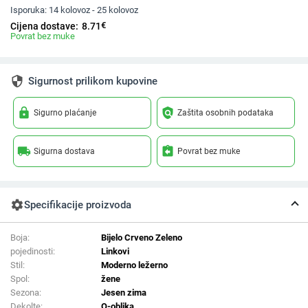
Isporuka:
14 kolovoz - 25 kolovoz
€
Cijena dostave:
8.71
Povrat bez muke
security
Sigurnost prilikom kupovine
lock
policy
Sigurno plaćanje
Zaštita osobnih podataka
local_shipping
assignment_return
Sigurna dostava
Povrat bez muke
settings
Specifikacije proizvoda
Boja:
Bijelo Crveno Zeleno
pojedinosti:
Linkovi
Stil:
Moderno ležerno
Spol:
žene
Sezona:
Jesen zima
Dekolte:
O-oblika