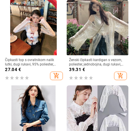
Čipkasti top s ovratnikom nalik
Ženski čipkasti kardigan s vezom,
lutki, dugi rukavi, 95% poliester,
poliester, jednobojna, dugi rukavi,
kardigan stil, gradski stil
dugi kroj
27.04
€
39.31
€
add_shopping_cart
add_shopping_cart