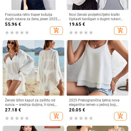
Francuska retro traper košulja
Novi ženski proljetni/ljetni kratki
dugih rukava za žene, jesen 2025.,
čipkasti kardigan s dugim rukavima
nova ležerna, elegantna, svestrana,
i lažnim ovratnikom, otporan na
55.96
€
19.65
€
korejska, slojevita košulja
svjetlost
add_shopping_cart
add_shopping_cart
Ženski šifon kaput za zaštitu od
2025 Prekogranična ljetna nova
sunca — srednja duljina, V-izrez,
elegantna remen u jednoj boji,
dugi rukav, široki kroj, 95% poliester
jednostavna remen s V-izrezom
27.18
€
20.05
€
add_shopping_cart
add_shopping_cart