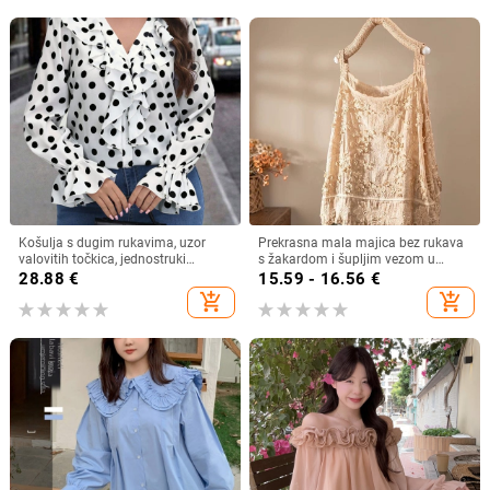
Košulja s dugim rukavima, uzor
Prekrasna mala majica bez rukava
valovitih točkica, jednostruki
s žakardom i šupljim vezom u
zatvarač, poliester 90–95%
francuskom stilu, ljetna nova široka,
28.88
€
15.59 - 16.56
€
šik majica bez rukava
add_shopping_cart
add_shopping_cart