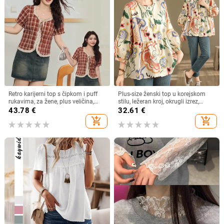
Retro karijerni top s čipkom i puff
Plus-size ženski top u korejskom
rukavima, za žene, plus veličina,
stilu, ležeran kroj, okrugli izrez,
četvrtasti izrez
pamuk (70–80%), proljeće 2024
43.78
€
32.61
€
add_shopping_cart
add_shopping_cart