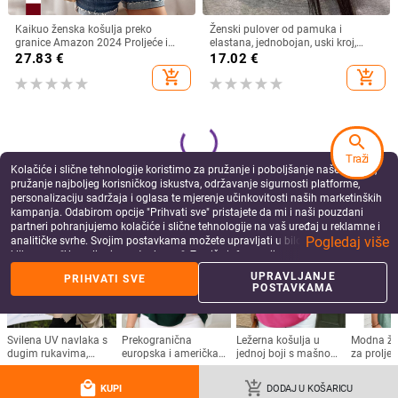
Kaikuo ženska košulja preko
Ženski pulover od pamuka i
granice Amazon 2024 Proljeće i
elastana, jednobojan, uski kroj,
ljeto Izvoz Ležerna jednobojna
okrugli izrez, dugi rukavi
27.83
€
17.02
€
majica kratkih rukava s okruglim
add_shopping_cart
add_shopping_cart
izrezom
search
Traži
Kolačiće i slične tehnologije koristimo za pružanje i poboljšanje naše Usluge,
pružanje najboljeg korisničkog iskustva, održavanje sigurnosti platforme,
personalizaciju sadržaja i oglasa te mjerenje učinkovitosti naših marketinških
kampanja. Odabirom opcije "Prihvati sve" pristajete da mi i naši pouzdani
partneri pohranjujemo kolačiće i slične tehnologije na vaš uređaj u reklamne i
Pogledaj više
analitičke svrhe. Svojim postavkama možete upravljati u bilo kojem trenutku
klikom na "Upravljanje postavkama". Za više informacija pogledajte našu
Politiku privatnosti
.
UPRAVLJANJE
PRIHVATI SVE
POSTAVKAMA
Ženski čipkasti top s V izrezom,
2025 prekogranična Europa i
dugi rukav, uski kroj, 30–50%
Amerika Amazon čipka šuplja seksi
elastan
ženska duga rukava čipka žakard
24.30
€
27.08
€
pletena duga rukava veleprodaja
add_shopping_cart
add_shopping_cart
local_mall
add_shopping_cart
KUPI
DODAJ U KOŠARICU