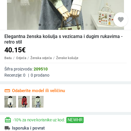
favorite
Elegantna ženska košulja s vezicama i dugim rukavima -
retro stil
40.15
€
Badu
Odjeća
Ženska odjeća
Ženske košulje
Šifra proizvoda:
209510
Recenzije:
0
|
0
prodano
straighten
Odaberite model ili veličinu
redeem
NEWHR
-10% za nove korisnike uz kod:
local_shipping
Isporuka i povrat