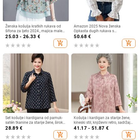
Ženska košulja kratkih rukava od
Amazon 2025 Nova ženska
šifona za ljeto 2024., majica male
čipkasta dugih rukava s
veličine, plus size
podstavom, modna šuplja heklana
25.03 - 26.33
€
50.68
€
bluza s vezom
add_shopping_cart
add_shopping_cart
Set košulje i kardigana od pamuk-
Košulja i kardigan za starije žene,
satén tkanine za starije žene, širok
kineski stil, književni retro, sadržaj
kroj, plus veličina, ljeto–jesen
vlakana 30–50%, bez ovratnika
28.89
€
41.17 - 51.87
€
add_shopping_cart
add_shopping_cart