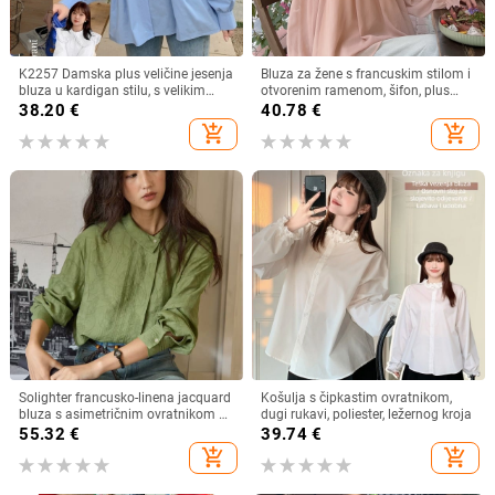
K2257 Damska plus veličine jesenja
Bluza za žene s francuskim stilom i
bluza u kardigan stilu, s velikim
otvorenim ramenom, šifon, plus
ovratnikom, dvostrukim slojem i
veličina, dugi rukav
38.20
€
40.78
€
čipkastim rubom, sladak izgled
add_shopping_cart
add_shopping_cart
Solighter francusko-linena jacquard
Košulja s čipkastim ovratnikom,
bluza s asimetričnim ovratnikom za
dugi rukavi, poliester, ležernog kroja
žene, dugi rukavi, proljeće 2026
55.32
€
39.74
€
add_shopping_cart
add_shopping_cart