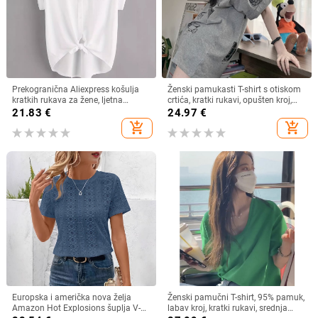
Prekogranična Aliexpress košulja
Ženski pamukasti T-shirt s otiskom
kratkih rukava za žene, ljetna
crtića, kratki rukavi, opušten kroj,
lagana, čista boja, svestrana,
srednja duljina
21.83
€
24.97
€
ležerna, široka
add_shopping_cart
add_shopping_cart
Europska i američka nova želja
Ženski pamučni T-shirt, 95% pamuk,
Amazon Hot Explosions šuplja V-
labav kroj, kratki rukavi, srednja