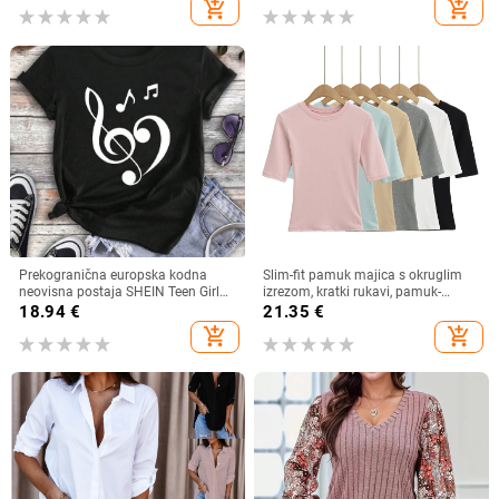
add_shopping_cart
add_shopping_cart
Prekogranična europska kodna
Slim-fit pamuk majica s okruglim
neovisna postaja SHEIN Teen Girl
izrezom, kratki rukavi, pamuk-
Music Festival Casual Short Sl
elastan mješavina (80–90% pamuk,
18.94
€
21.35
€
<30% elastan) – Ljeto 2025
add_shopping_cart
add_shopping_cart