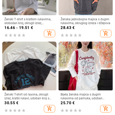
Ženski T‑shirt s kratkim rukavima,
Ženska jednobojna majica s dugim
slobodan kroj, okrugli izrez,
rukavima, okruglog izreza i džepova
kreativni uzorak, ljeto 2023
16.46 - 19.51
€
28.43
€
add_shopping_cart
add_shopping_cart
Ženski T-shirt od rayona, okrugli
Bijela ženska majica s dugim
izrez, kratki rukavi, udoban kroj s
rukavima od pamuka, udoban
printom slova
slobodan kroj, za jesen-zimu 2025
30.55
€
25.70
€
add_shopping_cart
add_shopping_cart