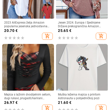
2023 AliExpress želja Amazon
Jesen 2024. Europa i Sjedinjene
popularna jesenska jednostavna
Države prekogranična Amazon
ženska košulja dugih rukava s V-
neovisna postaja nova ženska
20.70
€
25.65
€
izrezom i gumbima
modna majica s cvjetnim printom i
add_shopping_cart
add_shopping_cart
rukavima za lampione
Majica s lažnim dvodijelnim setom,
Muška ležerna majica s printom
dugi rukavi, prugasti/karirani
Astronauta u pobjedničkoj pozi
uzorak, tkanina od pamuk-
26.97
€
21.60
€
mešavine (30–50% pamuka)
add_shopping_cart
add_shopping_cart