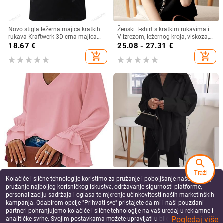
Novo stigla ležerna majica kratkih
Ženski T-shirt s kratkim rukavima i
rukava Kraftwerk 3D crna majica
V-izrezom, ležernog kroja, viskoza,
Electro
70–80% viskoze
18.67
€
25.08 - 27.31
€
add_shopping_cart
add_shopping_cart
search
Traži
Košulja s V-izrezom, dugi rukavi,
Ženska košulja s kardigan stilom,
Kolačiće i slične tehnologije koristimo za pružanje i poboljšanje naše Usluge,
Spandex tkanina (90–95%), proljeće
opuštena silueta, dugi rukavi, polo
pružanje najboljeg korisničkog iskustva, održavanje sigurnosti platforme,
2023
ovratnik, pamukasto-mješavina
24.98
€
32.18
€
personalizaciju sadržaja i oglasa te mjerenje učinkovitosti naših marketinških
tkanina
add_shopping_cart
add_shopping_cart
kampanja. Odabirom opcije "Prihvati sve" pristajete da mi i naši pouzdani
partneri pohranjujemo kolačiće i slične tehnologije na vaš uređaj u reklamne i
Pogledaj više
analitičke svrhe. Svojim postavkama možete upravljati u bilo kojem trenutku