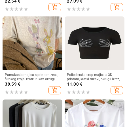
izrez kratkih rukava s uskim
duljina, okrugli izrez
22.54
€
27.09
€
rukavima i šišmiš rukavima, nova
add_shopping_cart
add_shopping_cart
majica
Pamukasta majica s printom zeca,
Poliesterska crop majica s 3D
širokog kroja, kratki rukav, okrugli
printom, kratki rukavi, okrugli izrez,
izrez, proljeće/ljeto 2025
ultra kratka duljina, street hipster
39.59
€
11.00
€
stil
add_shopping_cart
add_shopping_cart