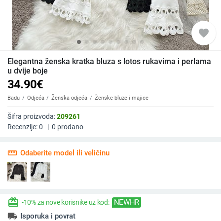
favorite
Elegantna ženska kratka bluza s lotos rukavima i perlama
u dvije boje
34.90
€
Badu
Odjeća
Ženska odjeća
Ženske bluze i majice
Šifra proizvoda:
209261
Recenzije:
0
|
0
prodano
straighten
Odaberite model ili veličinu
redeem
NEWHR
-10% za nove korisnike uz kod:
local_shipping
Isporuka i povrat