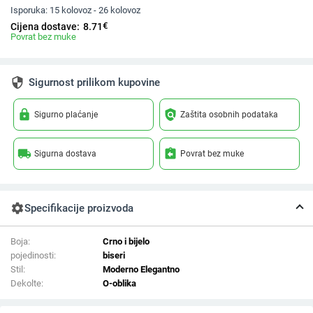
Isporuka:
15 kolovoz - 26 kolovoz
€
Cijena dostave:
8.71
Povrat bez muke
security
Sigurnost prilikom kupovine
lock
policy
Sigurno plaćanje
Zaštita osobnih podataka
local_shipping
assignment_return
Sigurna dostava
Povrat bez muke
settings
Specifikacije proizvoda
Boja:
Crno i bijelo
pojedinosti:
biseri
Stil:
Moderno Elegantno
Dekolte:
O-oblika