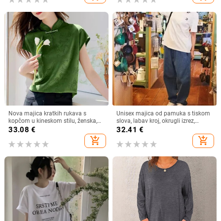
Nova majica kratkih rukava s
Unisex majica od pamuka s tiskom
kopčom u kineskom stilu, ženska,
slova, labav kroj, okrugli izrez,
ljeto 2024., nova zelena majica
japansko-korejski opušten stil,
33.08
€
32.41
€
kratkih rukava u kineskom stilu,
proljeće 2025
add_shopping_cart
add_shopping_cart
Design Sense Top