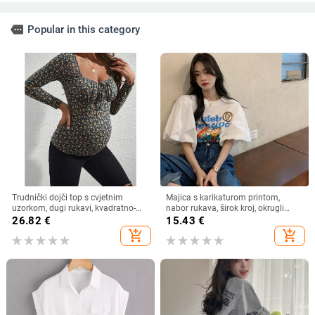
more
Popular in this category
Trudnički dojči top s cvjetnim
Majica s karikaturom printom,
uzorkom, dugi rukavi, kvadratno-
nabor rukava, širok kroj, okrugli
okrugli izrez, uski kroj, poliester s
izrez
26.82
€
15.43
€
elastanom
add_shopping_cart
add_shopping_cart