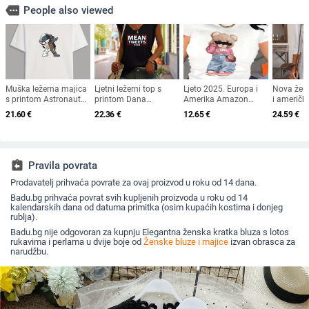
more
People also viewed
Muška ležerna majica
Ljetni ležerni top s
Ljeto 2025. Europa i
Nova žen
s printom Astronauta
printom Dana
Amerika Amazon
i američk
u pobjedničkoj pozi
neovisnosti, Amazon,
prekogranično
prekogra
21.60
€
22.36
€
12.65
€
24.59
€
mean024, print, V-
Najprodavaniji novi
jesenska 
izrez, bez rukava,
printani okrugli izrez
Amazon i
široka majica
Široki plus size majica
okrugli izr
kratkih rukava
četvrtine 
široka le
assignment_return
Pravila povrata
kratkih r
Prodavatelj prihvaća povrate za ovaj proizvod u roku od 14 dana.
Badu.bg prihvaća povrat svih kupljenih proizvoda u roku od 14
kalendarskih dana od datuma primitka (osim kupaćih kostima i donjeg
rublja).
Badu.bg nije odgovoran za kupnju Elegantna ženska kratka bluza s lotos
rukavima i perlama u dvije boje od
Ženske bluze i majice
izvan obrasca za
narudžbu.