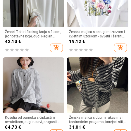
Ženski T-shirt širokog kroja s flisom,
Ženska majica s okruglim izrezom i
jednostavne boje, dugi Raglan
cvjetnim uzorkom - svijetli i šareni
rukav, zimski osnovni sloj
cvjetni uzorak, prozračna rastezljiva
42.10
€
19.12
€
tkanina, periva u perilici rublja
add_shopping_cart
add_shopping_cart
Košulja od pamuka s čipkastim
Ženska majica s dugim rukavima i
ovratnikom, dugi rukavi, prugasti
kontrastnim prugama, korejski stil,
uzorak
široki kroj, okrugli izrez
64.73
€
31.01
€