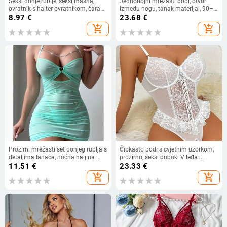
Seksi donje rublje, seksi mašna,
Jednobojni mrežasti bodi, otvor
ovratnik s halter ovratnikom, čarape
između nogu, tanak materijal, 90–
s tregerima, prozirno jednodijelno
95% poliestera, gustoća tkanine
8.97
€
23.68
€
mrežasto odijelo
101–120 g/m²
add_shopping_cart
add_shopping_cart
Prozirni mrežasti set donjeg rublja s
Čipkasto bodi s cvjetnim uzorkom,
detaljima lanaca, noćna haljina i
prozirno, seksi duboki V leđa i
tanga
izloženi pubični dio — poliester 95–
11.51
€
23.33
€
100%, tanka tkanina 121–140
add_shopping_cart
add_shopping_cart
g/m2, porijeklo Foshan, proljeće
2024