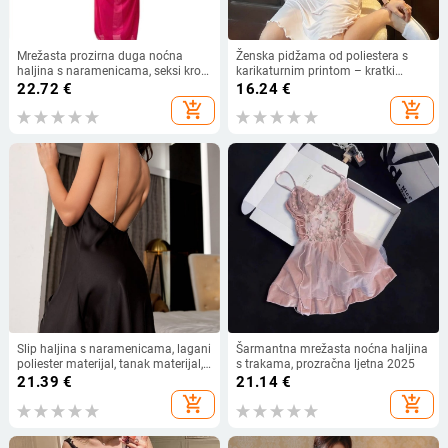
Mrežasta prozirna duga noćna
Ženska pidžama od poliestera s
haljina s naramenicama, seksi kroj,
karikaturnim printom – kratki
za kućnu upotrebu
rukavi, okrugli ovratnik, slobodan
22.72
€
16.24
€
kroj, ljetna kućna odjeća
add_shopping_cart
add_shopping_cart
Slip haljina s naramenicama, lagani
Šarmantna mrežasta noćna haljina
poliester materijal, tanak materijal,
s trakama, prozračna ljetna 2025
okrugli izrez, bez rukava
21.39
€
21.14
€
add_shopping_cart
add_shopping_cart