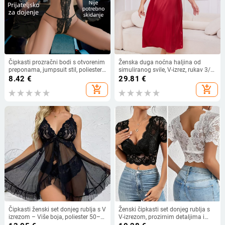
Čipkasti prozračni bodi s otvorenim
Ženska duga noćna haljina od
preponama, jumpsuit stil, poliester
simuliranog svile, V-izrez, rukav 3/4,
tkanina
ultra-tanki poliester materijal
8.42
€
29.81
€
add_shopping_cart
add_shopping_cart
Čipkasti ženski set donjeg rublja s V
Ženski čipkasti set donjeg rublja s
izrezom – Više boja, poliester 50–
V-izrezom, prozirnim detaljima i
70%, tanka tkanina 101–120 g/m²,
izrezima, europskog stila