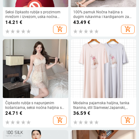
Seksi čipkasto rublje s prozirnom
100% pamuk Noćna haljina s
mrežom i izvezom, uska noćna
dugim rukavima i kardiganom za
haljina
proljeće-jesen, srednja duljina,
14.21
€
43.49
€
opuštena kućna odjeća za žene
add_shopping_cart
add_shopping_cart
Čipkasto rublje s napunjenim
Modalna pajamska haljina, tanka
košaricama, seksi noćna haljina s
tkanina, stil Siamese/Japanski,
dubokim V izrezom, prozirna s
rukavi 3/4, midi duljina
24.71
€
36.59
€
izrezima
add_shopping_cart
add_shopping_cart