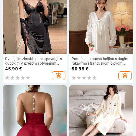
Dvodijelni zimski set za spavanje s
Pamukasta noćna haljina s dugim
dubokim V izrezom i otvorenim
rukavima i francuskom čipkom,
leđima, uskim krojem, modalni
duga do poda, V-izrez,
45.90
€
50.95
€
materijal
proljetno/jesensko kućno
add_shopping_cart
add_shopping_cart
odijevanje, može se nositi i izvan
kuće