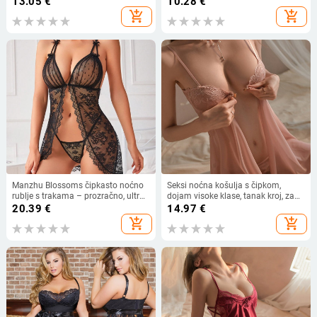
13.05
€
10.28
€
proljeće 2024
add_shopping_cart
add_shopping_cart
Manzhu Blossoms čipkasto noćno
Seksi noćna košulja s čipkom,
rublje s trakama – prozračno, ultra-
dojam visoke klase, tanak kroj, za
tanka poliesterska tkanina (90–
male grudi, plus veličina, noćna
20.39
€
14.97
€
95%), 81–100 g/m2
haljina s trakama
add_shopping_cart
add_shopping_cart