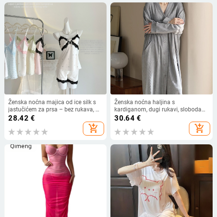
Ženska noćna majica od ice silk s
Ženska noćna haljina s
jastučićem za prsa – bez rukava, V
kardiganom, dugi rukavi, slobodan
izrez, ultra tanak materijal 81–100
kroj, luksuzna kvaliteta, pogodno za
28.42
€
30.64
€
g/m², 95–100% poliester
nošenje vani, veći broj, proljeće–
add_shopping_cart
add_shopping_cart
jesen