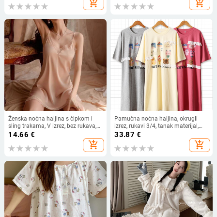
add_shopping_cart
add_shopping_cart
Ženska noćna haljina s čipkom i
Pamučna noćna haljina, okrugli
sling trakama, V izrez, bez rukava,
izrez, rukavi 3/4, tanak materijal,
tanak umjetni svila materijal, kratka
95–100% pamuka
14.66
€
33.87
€
suknja, 70–80% poliester
add_shopping_cart
add_shopping_cart