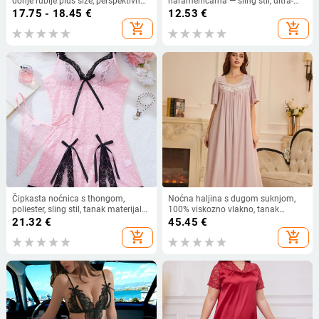
donje rublje plus size, perspektivno
naramenicama — sling stil, ultra-
seksi čipkasto otvoreno međunožje
tanki poliester, 90–95% glavnog
17.75 - 18.45
€
12.53
€
s mašnom, spojeno donje rublje
materijala
add_shopping_cart
add_shopping_cart
Čipkasta noćnica s thongom,
Noćna haljina s dugom suknjom,
poliester, sling stil, tanak materijal
100% viskozno vlakno, tanak
101–120 g/m², postotak poliester
materijal, četvrtasti ovratnik, rukavi
21.32
€
45.45
€
90–95%, proljeće 2025
3/4
add_shopping_cart
add_shopping_cart