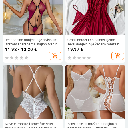
Jednodelno donje rublje s visokim
Cross-border Explosions Ljetno
izrezom i čarapama, najlon tkanina,
seksi donje rublje Ženska mrežasta
90–95% najlona, 161–180 g/m2,
spavaćica Crvena čipka s vezom
11.92 - 13.20
€
19.97
€
dekolte koji otkriva grudi, proljeće
Seksi pidžama Sling 24015
add_shopping_cart
add_shopping_cart
2025
Novo europsko i američko seksi
Ženska seksi mrežasta haljina s