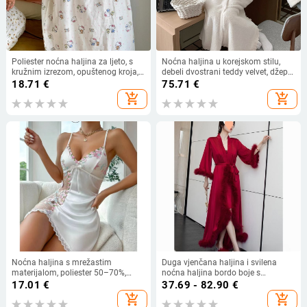
Poliester noćna haljina za ljeto, s
Noćna haljina u korejskom stilu,
kružnim izrezom, opuštenog kroja,
debeli dvostrani teddy velvet, džep s
3/4 rukavi, duga suknja –
čipkom, okrugli izrez, dugi rukavi,
18.71
€
75.71
€
prozračne kućne pidžame za mlade
topla i udobna
add_shopping_cart
add_shopping_cart
žene
Noćna haljina s mrežastim
Duga vjenčana haljina i svilena
materijalom, poliester 50–70%,
noćna haljina bordo boje s
ultra-tanka 81–100 g/m², bez
ukrasom od perja
17.01
€
37.69 - 82.90
€
rukava, kratka duljina.
add_shopping_cart
add_shopping_cart