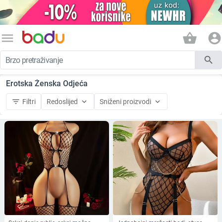
menu
shopping_basket
account_circle
search
Erotska Ženska Odjeća
filter_list
keyboard_arrow_down
keyboard_arrow_down
Filtri
Redoslijed
Sniženi proizvodi