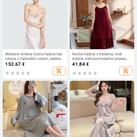
Mulberry svilena noćna haljina bez
Noćna haljina s trakama, midi
rukava s čipkastim rubom, satenski
duljine, viskoza-modalna smjesa,
završetak, ultra-tanka svila, kućna
koreanskog stila, kućna udobna
152.67
€
41.84
€
odjeća za spavanje
odjeća
add_shopping_cart
add_shopping_cart