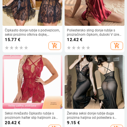
Čipkasto donje rublje s podvezicom,
Poliestersko sling donje rublje s
seksi prozirno otkriva dojke,
prozračnom čipkom, duboki V izrez
europski stil (Čipka; Stil: otkriva
i haljina s naramenicama (90–95%
15.77
€
12.42
€
dojke; Poliester 90-95%; Tanka
poliester; tanak materijal 121–140
add_shopping_cart
add_shopping_cart
tkanina 121-140 g/m²)
g/m²; izlazak zima 2024; MOQ 50)
Seksi mrežasto čipkasto rublje s
Ženska seksi donje rublje duga
prozirnom halter slip haljinom za
prozirna haljina od poliestera s
kućnu uporabu
mrežastim materijalom 90–95%
20.42
€
9.15
€
vlakna uloga sladak djevojački stil