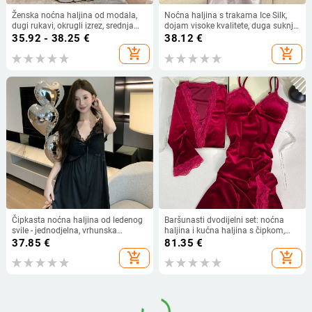
Ženska noćna haljina od modala,
Noćna haljina s trakama Ice Silk,
dugi rukavi, okrugli izrez, srednja
dojam visoke kvalitete, duga suknja,
duljina, udoban kroj; pogodna za
V-izrez, rukavi 3/4
35.92 - 38.25
€
38.12
€
proljeće i jesen
add_shopping_cart
add_shopping_cart
Čipkasta noćna haljina od ledenog
Baršunasti dvodijelni set: noćna
svile - jednodjelna, vrhunska
haljina i kućna haljina s čipkom,
kvaliteta, V-izrez, 3/4 rukavi, srednja
seksi prorez, francuskog stila
37.85
€
81.35
€
duljina suknje
add_shopping_cart
add_shopping_cart