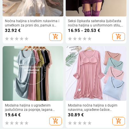
Noćna haljina s kratkim rukavima i
Seksi čipkasta satenska ljubičasta
umetkom za prsni dio, pamuk s
noćna haljina u uniformnom stilu,
teksturom oblaka, jednobojna,
push-up efekt, donje rublje za
32.92
€
16.95 - 20.53
€
ležerna ljetna kućna haljina
spavanje, visoka kvaliteta
add_shopping_cart
add_shopping_cart
Modalna haljina s ugrađenim
Modalna noćna haljina s dugim
jastučićima za poprsje, lagana
rukavima, ugrađene čašice
noćna haljina bez grudnjaka, ljetna
grudnjaka, jednodjelna, slobodan
19.64
€
30.89
€
haljina A-linije za žene
kroj, duljina iznad koljena
add_shopping_cart
add_shopping_cart