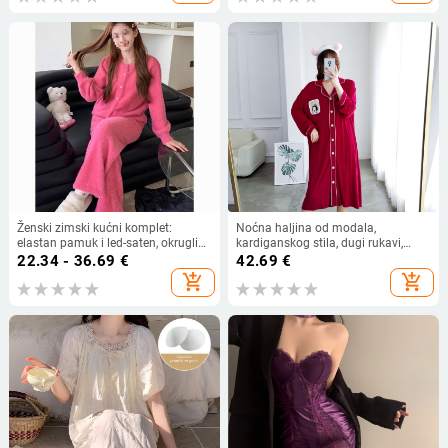
Ženski zimski kućni komplet:
Noćna haljina od modala,
elastan pamuk i led-saten, okrugli
kardiganskog stila, dugi rukavi,
ovratnik, dugi rukavi, midi suknja,
dugačka dužina
22.34 - 36.69
€
42.69
€
održava toplinu
add_shopping_cart
add_shopping_cart