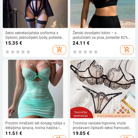
Seksi sekretarijatska uniforma s
Ženski dvodijelni bikini – s
čipkom, jednodijelni body, poliester
jastučićem za prsa, poliester 82%
90–95%, za žene
uz podlogu 18%, 150 g, za plivanje i
15.35
€
24.11
€
hodanje po vodi
add_shopping_cart
add_shopping_cart
Prozirni mrežasti set donjeg rublja s
Tvornica vanjske trgovine, vruće
detaljima lanaca, noćna haljina i
prodavani čipkasti seksi francuski
tanga
set donjeg rublja, uniforma, seksi
11.51
€
19.05
€
crno iskušenje, ultra tanka mreža