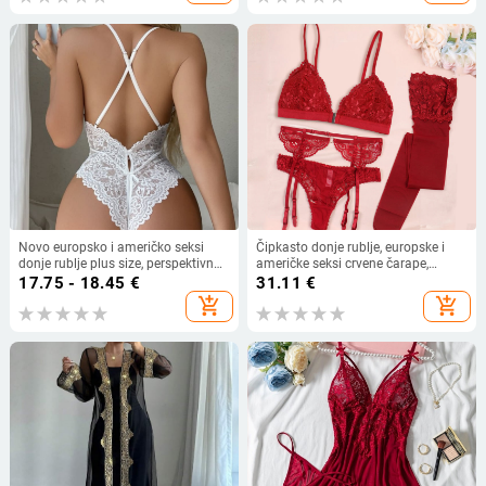
Novo europsko i američko seksi
Čipkasto donje rublje, europske i
donje rublje plus size, perspektivno
američke seksi crvene čarape,
seksi čipkasto otvoreno međunožje
podvezica, četverodijelno donje
17.75 - 18.45
€
31.11
€
s mašnom, spojeno donje rublje
rublje s prednjim gumbima, tange
add_shopping_cart
add_shopping_cart