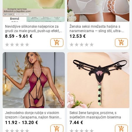
Nevidljive silikonske naljepnice za
Ženska seksi mrežasta haljina s
grudi za male grudi, push-up efekt,
naramenicama — sling stil, ultra-
prozirni ulošci u grudnjak
tanki poliester, 90–95% glavnog
8.59 - 9.61
€
12.53
€
materijala
add_shopping_cart
add_shopping_cart
Jednodelno donje rublje s visokim
Seksi žene tangice, prozirne, s
izrezom i čarapama, najlon tkanina,
svjetlećim masirajućim biserima
90–95% najlona, 161–180 g/m2,
11.92 - 13.20
€
7.44
€
dekolte koji otkriva grudi, proljeće
add_shopping_cart
add_shopping_cart
2025