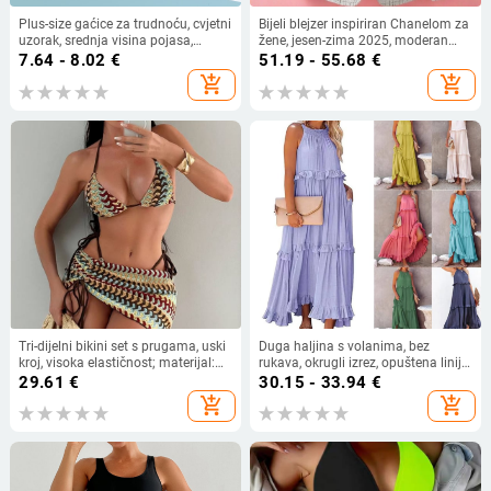
Plus-size gaćice za trudnoću, cvjetni
Bijeli blejzer inspiriran Chanelom za
uzorak, srednja visina pojasa,
žene, jesen-zima 2025, moderan
85/15 pamuk, prozračna pletena
dizajn, elegantan i šik
7.64 - 8.02
€
51.19 - 55.68
€
podstava
add_shopping_cart
add_shopping_cart
Tri-dijelni bikini set s prugama, uski
Duga haljina s volanima, bez
kroj, visoka elastičnost; materijal:
rukava, okrugli izrez, opuštena linija
poliester i elastan, s podstavom za
struka, poliester‑spandeks,
29.61
€
30.15 - 33.94
€
grudi, pogodan za plivanje i vodene
jednobojna
add_shopping_cart
add_shopping_cart
sportove