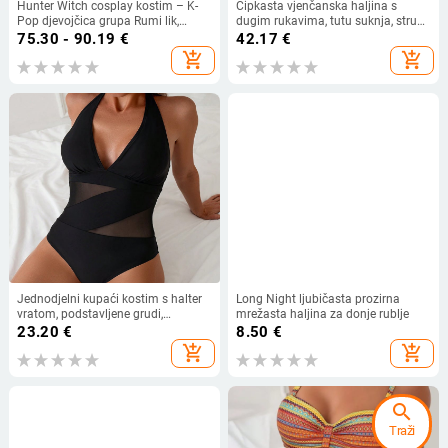
Hunter Witch cosplay kostim – K-
Čipkasta vjenčanska haljina s
Pop djevojčica grupa Rumi lik,
dugim rukavima, tutu suknja, struk
odjeća za anime role-play, poliester
u sredini
75.30 - 90.19
€
42.17
€
s 70-80% elastana, jesen 2025,
add_shopping_cart
add_shopping_cart
brend Mante
Jednodjelni kupaći kostim s halter
Long Night ljubičasta prozirna
vratom, podstavljene grudi,
mrežasta haljina za donje rublje
poliester tkanina (82% poliester,
23.20
€
8.50
€
18% elastan), jednofarbni, seksi
add_shopping_cart
add_shopping_cart
search
Traži