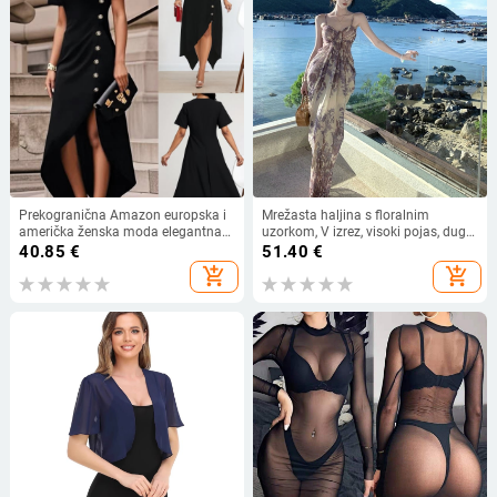
Prekogranična Amazon europska i
Mrežasta haljina s floralnim
američka ženska moda elegantna
uzorkom, V izrez, visoki pojas, duga
nepravilna haljina s ukrasom od
ljetna haljina
40.85
€
51.40
€
bočnih gumba
add_shopping_cart
add_shopping_cart