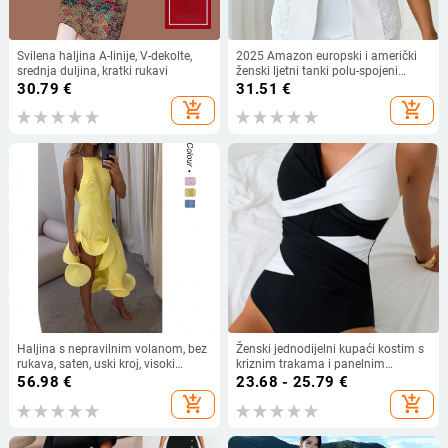
Svilena haljina A-linije, V-dekolte,
2025 Amazon europski i američki
srednja duljina, kratki rukavi
ženski ljetni tanki polu-spojeni
čipkasti mali top s jednim gumbom
30.79
€
31.51
€
add_shopping_cart
add_shopping_cart
Haljina s nepravilnim volanom, bez
Ženski jednodijelni kupaći kostim s
rukava, saten, uski kroj, visoki
kriznim trakama i panelnim
ovratnik
dizajnom; čelična podrška; brzo se
56.98
€
23.68 - 25.79
€
suši; visoka elastičnost.
add_shopping_cart
add_shopping_cart