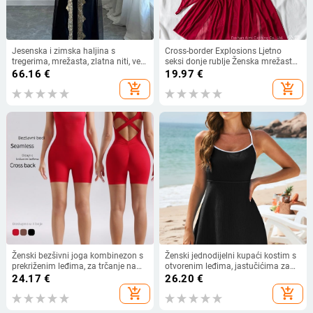
Jesenska i zimska haljina s
Cross-border Explosions Ljetno
tregerima, mrežasta, zlatna niti, vez,
seksi donje rublje Ženska mrežasta
jakna, kardigan, dvodijelna haljina,
spavaćica Crvena čipka s vezom
66.16
€
19.97
€
duga haljina za muslimane
Seksi pidžama Sling 24015
add_shopping_cart
add_shopping_cart
Ženski bezšivni joga kombinezon s
Ženski jednodijelni kupaći kostim s
prekriženim leđima, za trčanje na
otvorenim leđima, jastučićima za
otvorenom, upija vlagu, 90% najlon,
prsa, visokom elastičnošću i
24.17
€
26.20
€
10% spandeks, uklonjive jastuke za
izdržljivim poliesterom, bez rukava.
add_shopping_cart
add_shopping_cart
prsa, ljeto 2025