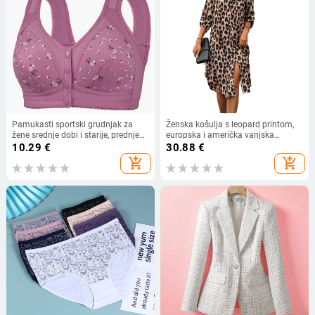
Pamukasti sportski grudnjak za
Ženska košulja s leopard printom,
žene srednje dobi i starije, prednje
europska i američka vanjska
kopčanje, tanke šalice, otisak, bez
trgovina, tkana haljina s rukavima i
10.29
€
30.88
€
žice
sedam točaka, široka modna
add_shopping_cart
add_shopping_cart
ženska midi haljina s razdjelnim
uzorkom