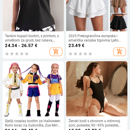
Tankini kupaći kostim, s printom, s
2025 Prekogranična europska i
umetkom za grudi, bez rukava,
američka vanjska trgovina Ljeto
poliester
Novi stil Ženske visoke struka
24.34 - 26.57
€
23.49
€
Dvoslojne labave modne ležerne
add_shopping_cart
add_shopping_cart
mikro hlače u jednoj boji
Dječji cosplay kostim za Halloween:
Ženski bodi s otvorom u intimnoj
Rumi lovac na čudovišta, Zoe Mirra
zoni, poliester, 90–95% poliester,
– ženski lik
stilovi rola: mornar i zečić