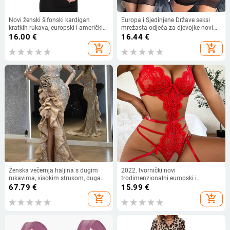
Novi ženski šifonski kardigan
Europa i Sjedinjene Države seksi
kratkih rukava, europski i američki
mrežasta odjeća za djevojke novi
Amazon Ljeto 2022.
ljetni bikini iskušenje perspektiva
16.00
€
16.44
€
mrežasti kupaći kostimi s dugim
add_shopping_cart
add_shopping_cart
rukavima za plažu veleprodaja
Ženska večernja haljina s dugim
2022. tvornički novi
rukavima, visokim strukom, duga
trodimenzionalni europski i
suknja, metalni sprej materijal,
američki slatko-pikantni čipkasti
67.79
€
15.99
€
poliester 95%+
bodi, seksi iskušenje, vanjska
add_shopping_cart
add_shopping_cart
trgovina, donje rublje, seksi
pidžama