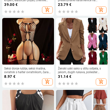
krojem, elastičan pojas, chenille
preskrizirane naramenice na
tkanina, lagana tekstura, ljeto 2025
leđima, otvoren leđa, s čeličnom
39.00
€
23.79
€
podrškom i jastučićima za
add_shopping_cart
add_shopping_cart
grudnjak, poliester
Seksi donje rublje, seksi mašna,
Ženski uski sako u stilu odijela, s
ovratnik s halter ovratnikom, čarape
jakom, dugih rukava, poliester
s tregerima, prozirno jednodijelno
95%+, jesen 2024
8.97
€
31.14
€
mrežasto odijelo
add_shopping_cart
add_shopping_cart