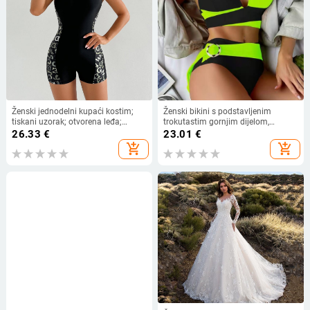
Ženski jednodelni kupaći kostim;
Ženski bikini s podstavljenim
tiskani uzorak; otvorena leđa;
trokutastim gornjim dijelom,
visoka elastičnost; jastučić za grudi
trakovi, otvorena leđa, tijesan kroj,
26.33
€
23.01
€
poliesterska smjesa
add_shopping_cart
add_shopping_cart