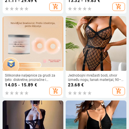
21.11 - 29.49
€
13.32 - 19.83
€
add_shopping_cart
add_shopping_cart
Silikonske naljepnice za grudi za
Jednobojni mrežasti bodi, otvor
ljeto: diskretne, prozračne i
između nogu, tanak materijal, 90–
nevidljive ispod odjeće; pogodne za
95% poliestera, gustoća tkanine
14.05 - 15.89
€
23.68
€
plivanje; univerzalne za sve veličine
101–120 g/m²
add_shopping_cart
add_shopping_cart
dojki; dostupne u jednobojnim,
čipkastim, prozirnim i sjajnim
varijantama.