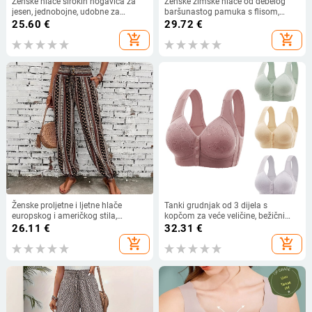
Ženske hlače širokih nogavica za
Ženske zimske hlače od debelog
jesen, jednobojne, udobne za
baršunastog pamuka s flisom,
svakodnevno nošenje, s bočnim
debele hlače, novogodišnje tople
25.60
€
29.72
€
džepovima i elastičnim pojasom,
hlače za majke srednjih godina,
add_shopping_cart
add_shopping_cart
pamukova smjesa
otporne na vjetar
Ženske proljetne i ljetne hlače
Tanki grudnjak od 3 dijela s
europskog i američkog stila,
kopčom za veće veličine, bežični
boemski etnički print, široke,
prsluk, ljepota, podesivi stražnji dio,
26.11
€
32.31
€
slimming izgledom, drapiranjem, s
velike košarice, žensko donje rublje
add_shopping_cart
add_shopping_cart
elastičnim strukom, ležerne
na veliko