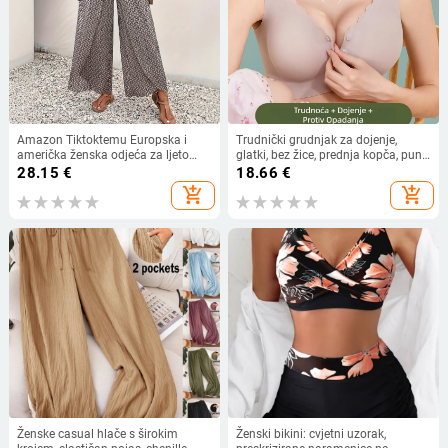
Amazon Tiktoktemu Europska i
Trudnički grudnjak za dojenje,
američka ženska odjeća za ljeto
glatki, bez žice, prednja kopča, puni
2024., nova modna Joker cvjetna
košaricu (dojenje)
28.15
€
18.66
€
suknja s bočnim prorezom i širokim
add_shopping_cart
add_shopping_cart
nogavicama
Ženske casual hlače s širokim
Ženski bikini: cvjetni uzorak,