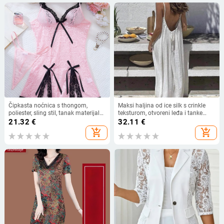
Čipkasta noćnica s thongom,
Maksi haljina od ice silk s crinkle
poliester, sling stil, tanak materijal
teksturom, otvoreni leđa i tanke
101–120 g/m², postotak poliester
naramenice, plisirana
21.32
€
32.11
€
90–95%, proljeće 2025
add_shopping_cart
add_shopping_cart