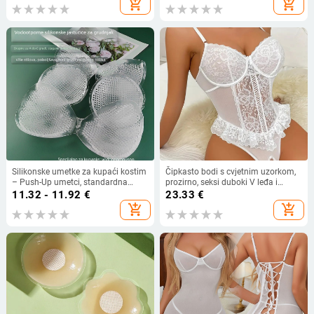
add_shopping_cart
add_shopping_cart
od čiste požude
Silikonske umetke za kupaći kostim
Čipkasto bodi s cvjetnim uzorkom,
– Push-Up umetci, standardna
prozirno, seksi duboki V leđa i
debljina za jednodijelni kupaći
izloženi pubični dio — poliester 95–
11.32 - 11.92
€
23.33
€
kostim
100%, tanka tkanina 121–140
add_shopping_cart
add_shopping_cart
g/m2, porijeklo Foshan, proljeće
2024