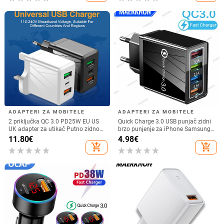
automobilu
ADAPTERI ZA MOBITELE
ADAPTERI ZA MOBITELE
2 priključka QC 3.0 PD25W EU US
Quick Charge 3.0 USB punjač zidni
UK adapter za utikač Putno zidno
brzo punjenje za iPhone Samsung
punjenje 45W USB punjač Brzo
Xiaomi Huawei OPPO EU/US
11.80
€
4.98
€
punjenje za iPhone Samsung
mobilni telefon utikač punjači
add_shopping_cart
add_shopping_cart
Xiaomi telefone
adapter