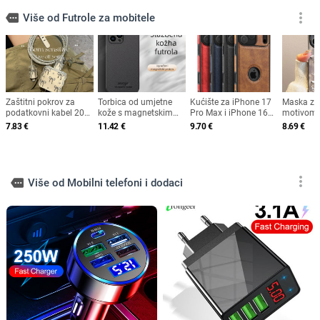
more_vert
more
Više od Futrole za mobitele
Zaštitni pokrov za
Torbica od umjetne
Kućište za iPhone 17
Maska za
podatkovni kabel 20W
kože s magnetskim
Pro Max i iPhone 16
motivom l
za Apple punjač, TPU,
držačem za auto,
Pro – stražnji
matirano 
7.83
€
11.42
€
9.70
€
8.69
€
otporan na udarce,
otporna na padove, za
poklopac od umjetne
prilagodlj
disipacija topline,
iPhone
kože, tekstura šavova,
kompatibi
protiv otiska prstiju,
zaštita od pada,
11–14 P
3D reljef, prilagodljivo
prilagodljivo
more_vert
more
Više od Mobilni telefoni i dodaci