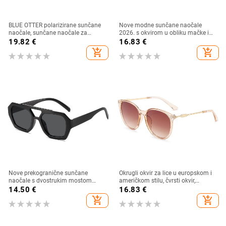
BLUE OTTER polarizirane sunčane
Nove modne sunčane naočale
naočale, sunčane naočale za
2026. s okvirom u obliku mačke i
sportove na otvorenom, sunčane
zlatnim rubom - moderne,
19.82
€
16.83
€
naočale za plažu, naočale za
elegantne i svestrane
add_shopping_cart
add_shopping_cart
ribolov, sunčane naočale za vožnju,
UV zaštita
Nove prekogranične sunčane
Okrugli okvir za lice u europskom i
naočale s dvostrukim mostom
američkom stilu, čvrsti okvir,
nepravilnog oblika, europski i
moderne retro okrugle metalne
14.50
€
16.83
€
američki stil, popularne, moderne
ručke, nove ženske sunčane
add_shopping_cart
add_shopping_cart
sunčane naočale, jedinstvene
naočale
sunčane naočale