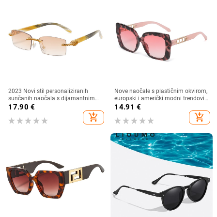
2023 Novi stil personaliziranih
Nove naočale s plastičnim okvirom,
sunčanih naočala s dijamantnim
europski i američki modni trendovi
umetkom, moderne i četvrtaste
s velikim okvirom, sunčane naočale
17.90
€
14.91
€
naočale s dijamantnim rezom, hip
za vanjsku upotrebu
add_shopping_cart
add_shopping_cart
hop sunčane naočale u uličnom
stilu