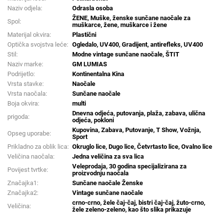
Naziv odjela:
Odrasla osoba
ŽENE, Muške, ženske sunčane naočale za
Spol:
muškarce, žene, muškarce i žene
Materijal okvira:
Plastični
Optička svojstva leće:
Ogledalo, UV400, Gradijent, antirefleks, UV400
Stil:
Modne vintage sunčane naočale, ŠTIT
Naziv marke:
GM LUMIAS
Podrijetlo:
Kontinentalna Kina
Vrsta stavke:
Naočale
Vrsta naočala:
Sunčane naočale
Boja okvira:
multi
Dnevna odjeća, putovanja, plaža, zabava, ulična
prigoda:
odjeća, pokloni
Kupovina, Zabava, Putovanje, T Show, Vožnja,
Opseg uporabe:
Sport
Prikladno za oblik lica:
Okruglo lice, Dugo lice, Četvrtasto lice, Ovalno lice
Veličina naočala:
Jedna veličina za sva lica
Veleprodaja, 30 godina specijalizirana za
Povijest tvrtke:
proizvodnju naočala
Značajka1:
Sunčane naočale Ženske
Značajka2:
Vintage sunčane naočale
crno-crno, žele čaj-čaj, bistri čaj-čaj, žuto-crno,
Veličina:
žele zeleno-zeleno, kao što slika prikazuje