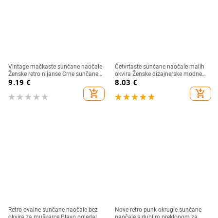
Vintage mačkaste sunčane naočale
Četvrtaste sunčane naočale malih
Ženske retro nijanse Crne sunčane
okvira Ženske dizajnerske modne
naočale Ženske modne male okvire
luksuzne sunčane naočale Ženske
9.19
€
8.03
€
Ogledalo kvadrat Oculos De Sol
vintage šuplje leopard plave Oculos
add_shopping_cart
add_shopping_cart
De Sol
Retro ovalne sunčane naočale bez
Nove retro punk okrugle sunčane
okvira za muškarce Plavo ogledalo
naočale s duplim preklopom za