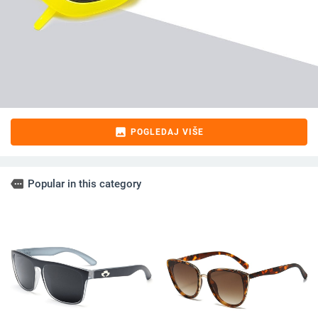
image
POGLEDAJ VIŠE
more
Popular in this category