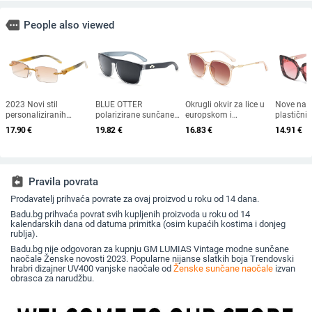
more
People also viewed
2023 Novi stil
BLUE OTTER
Okrugli okvir za lice u
Nove nao
personaliziranih
polarizirane sunčane
europskom i
plastični
sunčanih naočala s
naočale, sunčane
američkom stilu, čvrsti
europski 
17.90
€
19.82
€
16.83
€
14.91
€
dijamantnim
naočale za sportove
okvir, moderne retro
modni tre
umetkom, moderne i
na otvorenom,
okrugle metalne ručke,
velikim o
četvrtaste naočale s
sunčane naočale za
nove ženske sunčane
sunčane 
dijamantnim rezom,
plažu, naočale za
naočale
vanjsku 
hip hop sunčane
ribolov, sunčane
assignment_return
Pravila povrata
naočale u uličnom
naočale za vožnju, UV
stilu
Prodavatelj prihvaća povrate za ovaj proizvod u roku od 14 dana.
zaštita
Badu.bg prihvaća povrat svih kupljenih proizvoda u roku od 14
kalendarskih dana od datuma primitka (osim kupaćih kostima i donjeg
rublja).
Badu.bg nije odgovoran za kupnju GM LUMIAS Vintage modne sunčane
naočale Ženske novosti 2023. Popularne nijanse slatkih boja Trendovski
hrabri dizajner UV400 vanjske naočale od
Ženske sunčane naočale
izvan
obrasca za narudžbu.