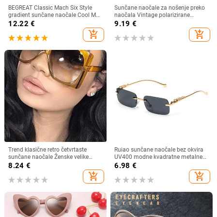
BEGREAT Classic Mach Six Style
Sunčane naočale za nošenje preko
gradient sunčane naočale Cool Men
naočala Vintage polarizirane
Vintage Brand Design Sunčane
sunčane naočale za muškarce i
12.22
€
9.19
€
naočale Lentes očki sunčanye
žene, kratkovidnost, dalekovidnost,
add_shopping_cart
add_shopping_cart
ženskie
sjenila za vožnju na otvorenom
Trend klasične retro četvrtaste
Ruiao sunčane naočale bez okvira
sunčane naočale Ženske velike
UV400 modne kvadratne metalne
sunčane naočale Ženske/muške
naočale za muškarce žene
8.24
€
6.98
€
retro sunčane naočale Lentes De
dizajnerske muške marke sunčane
add_shopping_cart
add_shopping_cart
Sol Mujer
naočale za van