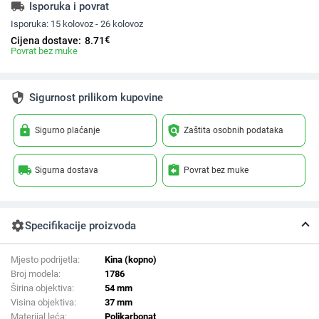
local_shipping
Isporuka i povrat
Isporuka:
15 kolovoz - 26 kolovoz
€
Cijena dostave:
8.71
Povrat bez muke
security
Sigurnost prilikom kupovine
lock
policy
Sigurno plaćanje
Zaštita osobnih podataka
local_shipping
assignment_return
Sigurna dostava
Povrat bez muke
settings
Specifikacije proizvoda
Mjesto podrijetla:
Kina (kopno)
Broj modela:
1786
Širina objektiva:
54 mm
Visina objektiva:
37 mm
Materijal leća:
Polikarbonat