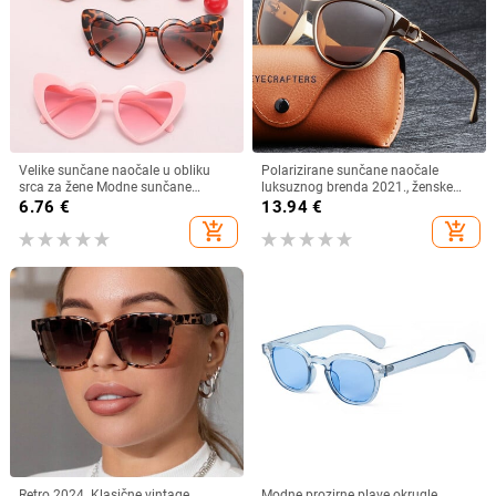
Velike sunčane naočale u obliku
Polarizirane sunčane naočale
srca za žene Modne sunčane
luksuznog brenda 2021., ženske
naočale s ljubavnim srcem UV400
ženske elegantne sunčane naočale
6.76
€
13.94
€
Zaštitne leće Punk naočale
za žene Ženske naočale za vožnju
add_shopping_cart
add_shopping_cart
Oculos De Sol
Retro 2024. Klasične vintage
Modne prozirne plave okrugle