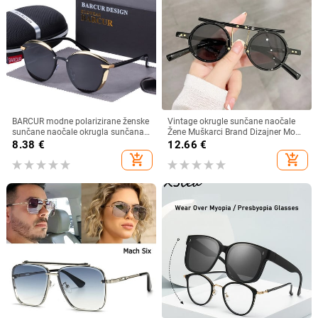
BARCUR modne polarizirane ženske
Vintage okrugle sunčane naočale
sunčane naočale okrugla sunčana
Žene Muškarci Brand Dizajner Moda
stakla dame Lunette De Soleil
Gradient Sunčane naočale Ženske
8.38
€
12.66
€
Femme
Muške Retro Punk Hip Hop Gafas
add_shopping_cart
add_shopping_cart
De Sol