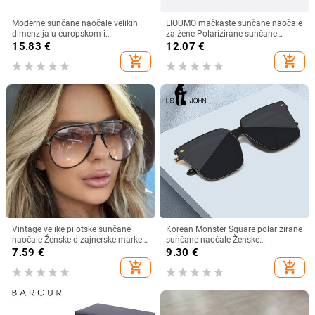
Moderne sunčane naočale velikih
LIOUMO mačkaste sunčane naočale
dimenzija u europskom i
za žene Polarizirane sunčane
američkom stilu, ženske četvrtaste
naočale za muškarce Anti-Glare
15.83
€
12.07
€
sunčane naočale s otvorenim
Vintage naočale Trendy Shade
add_shopping_cart
add_shopping_cart
krojem i širokim nogama,
Brown Lens zonnebril dames
veleprodaja muških naočala s
prekograničnim krojem
Vintage velike pilotske sunčane
Korean Monster Square polarizirane
naočale Ženske dizajnerske marke
sunčane naočale Ženske
Crno-žute naočale s gradijentnim
visokokvalitetne nježne luksuzne
7.59
€
9.30
€
sunčanim naočalama velikog
sunčane naočale Muške prevelike
add_shopping_cart
add_shopping_cart
okvira UV400 Luksuzne muške
nijanse UV400 naočale
naočale