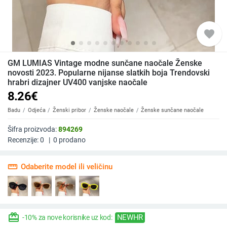
favorite
GM LUMIAS Vintage modne sunčane naočale Ženske
novosti 2023. Popularne nijanse slatkih boja Trendovski
hrabri dizajner UV400 vanjske naočale
8.26
€
Badu
Odjeća
Ženski pribor
Ženske naočale
Ženske sunčane naočale
Šifra proizvoda:
894269
Recenzije:
0
|
0
prodano
straighten
Odaberite model ili veličinu
redeem
NEWHR
-10% za nove korisnike uz kod: