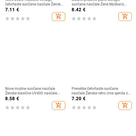
četvrtaste sunčane naočale Ženske
sunčane naočale Žene Muškarci
velike sunčane naočale Ženske
2024 Retro kornjačaste male
7.11
€
8.42
€
muške Retro Leopard Luksuzne
četvrtaste sunčane naočale UV400
add_shopping_cart
add_shopping_cart
sunčane naočale UV400
Lunettes De Soleil
Nove modne sunčane naočale
Prevelike četvrtaste sunčane
Ženske klasične UV400 naočale
naočale Ženske retro crne sjenila za
Vintage luksuzni dizajn Gafas De
vožnju Naočale Ženske vintage
8.58
€
7.20
€
Sol Solncezaŝitnye Očki
dizajnerske sunčane naočale s
add_shopping_cart
add_shopping_cart
ogledalom