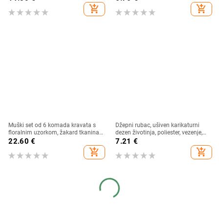
Plava Ležerna
add_shopping_cart
add_shopping_cart
Muški set od 6 komada kravata s
Džepni rubac, ušiven karikaturni
floralnim uzorkom, žakard tkanina,
dezen životinja, poliester, vezenje,
poliester
dizajn prilagođen kravati,
22.60
€
7.21
€
standardna širina kravate
add_shopping_cart
add_shopping_cart