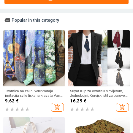
more
Popular in this category
Tvornica na zalihi veleprodaja
Suyaf Klip za ovratnik s cvijetom,
imitacija svile tiskana kravata Van
Jednobojni, Korejski stil za parove,
Gogh uljana slika serija kravata
Za odrasle
9.62
€
16.29
€
antikna američka retro ležerna
add_shopping_cart
add_shopping_cart