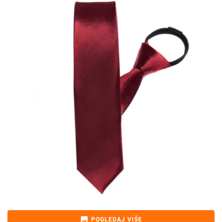
image
POGLEDAJ VIŠE