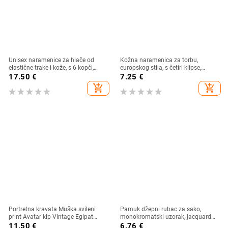
Unisex naramenice za hlače od
Kožna naramenica za torbu,
elastične trake i kože, s 6 kopči,
europskog stila, s četiri klipse,
podesive duljine, križno na leđima
podesiva duljina, preko tijela.
17.50
€
7.25
€
add_shopping_cart
add_shopping_cart
Portretna kravata Muška svileni
Pamuk džepni rubac za sako,
print Avatar kip Vintage Egipat
monokromatski uzorak, jacquard
Europski i američki Zabavna smeđa
tkanina, pamučna podstava
11.50
€
6.76
€