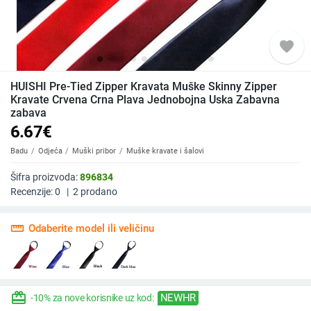
favorite
HUISHI Pre-Tied Zipper Kravata Muške Skinny Zipper
Kravate Crvena Crna Plava Jednobojna Uska Zabavna
zabava
6.67
€
Badu
Odjeća
Muški pribor
Muške kravate i šalovi
Šifra proizvoda:
896834
Recenzije:
0
|
2
prodano
straighten
Odaberite model ili veličinu
redeem
NEWHR
-10% za nove korisnike uz kod: