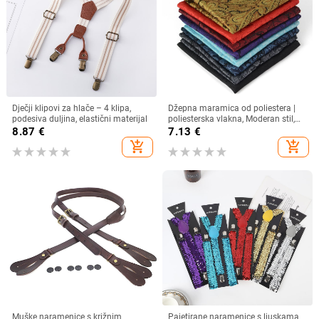
Dječji klipovi za hlače – 4 klipa,
Džepna maramica od poliestera |
podesiva duljina, elastični materijal
poliesterska vlakna, Moderan stil,
džakard tkanina, geometrijski
8.87
€
7.13
€
uzorak
add_shopping_cart
add_shopping_cart
Muške naramenice s križnim
Pajetirane naramenice s ljuskama