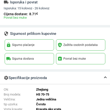
local_shipping
Isporuka i povrat
Isporuka:
15 kolovoz - 26 kolovoz
€
Cijena dostave:
8.71
Povrat bez muke
security
Sigurnost prilikom kupovine
lock
policy
Sigurno plaćanje
Zaštita osobnih podataka
local_shipping
assignment_return
Sigurna dostava
Povrat bez muke
settings
Specifikacije proizvoda
CN:
Zhejiang
Broj modela:
HS 70-75
Veličina:
Jedna veličina
tip uzorka:
Čvrsto
Vrsta kravate:
Kravata oko vrata