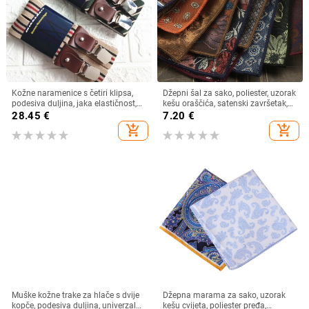
Kožne naramenice s četiri klipsa,
Džepni šal za sako, poliester, uzorak
podesiva duljina, jaka elastičnost,
kešu oraščića, satenski završetak,
mogućnost prilagodbe
moderan stil, standardna širina
28.45
€
7.20
€
add_shopping_cart
add_shopping_cart
Muške kožne trake za hlače s dvije
Džepna marama za sako, uzorak
kopče, podesiva duljina, univerzalna
kešu cvijeta, poliester pređa,