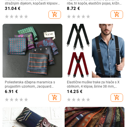
stražnjim dijelom, kopčasti klipsovi,
ribe, tri kopče, elastični pojas, krížni
podesiva duljina
dizajn, za odrasle
31.04
€
8.72
€
add_shopping_cart
add_shopping_cart
Poliesterska džepna maramica s
Elastične muške trake za hlače s X
prugastim uzorkom, Jacquard
oblikom, 4 klipse, širine 38 mm,
tkanina, ležerni stil, za odrasle, zima
crna kuka i kopča.
6.91
€
14.25
€
2020
add_shopping_cart
add_shopping_cart