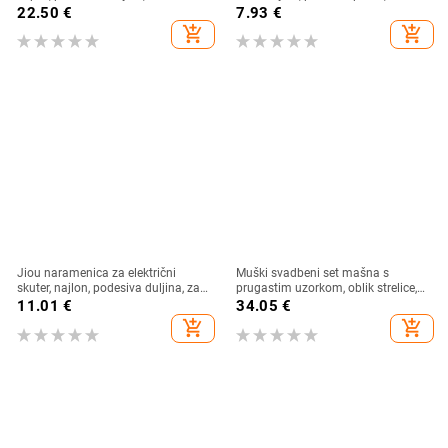
veličina
tiskano, stil za slobodno vrijeme
22.50
€
7.93
€
add_shopping_cart
add_shopping_cart
Jiou naramenica za električni
Muški svadbeni set mašna s
skuter, najlon, podesiva duljina, za
prugastim uzorkom, oblik strelice,
odrasle, kompatibilno s Xiaomi
standardna širina, poliester
11.01
€
34.05
€
1S/M365
add_shopping_cart
add_shopping_cart