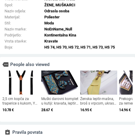
Spol:
ŽENE, MUŠKARCI
Naziv odjela:
Odrasla osoba
Materijal:
Poliester
Stil:
Moda
Naziv marke:
NoEnName_Null
Podrijetlo:
Kontinentalna Kina
Vrsta stavke:
Kravate
Boja:
HS 74, HS 70, HS 72, HS 71, HS 73, HS 75
more
People also viewed
2,5 cm kopča za
Muški darovni komplet
Ženska leptir-mašna,
Prekogra
traperice s kukom, Y
u kutiji: kravata, leptir-
broš s vrpcom, ukras
za remen
kopča za tregere, 4
mašna, džepna
za ovratnik košulje,
odijelo hl
10.78
€
28.67
€
16.95
€
14.96
€
kopče, za odrasle,
marama, manžetne
studentski stil,
remen za 
košulje, odijela,
kopče, klipsa za
britanski i korejski stil,
muški rem
kombinezone,
ovratnik — žakard
kravata s vrpcom i
kopče žak
dodatke, tregeri
polisester, cvjetni
cvijetom koja
remen
uzorak, poklon kutija
odgovara svim
assignment_return
Pravila povrata