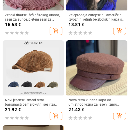
Ženski ribarski šešir širokog oboda,
Veleprodaja europskih i američkih
šešir za sunce, pleteni šešir za
izvoznih ljetnih bejzbolskih kapa s
sunce, šešir za odmor na plaži, šešir
vezicom na leđima, vanjski šešir,
15.63
€
13.81
€
za sunce širokog oboda
jednobojni vizir, šal/šešir
add_shopping_cart
add_shopping_cart
Novi jesenski smeđi retro
Nova retro vunena kapa od
baršunasti osmerokutni šešir za
umjetnog krzna za jesen i zimu
muškarce i žene, nošen unatrag s
2025. za žene, britanski
21.92
€
21.43
€
beretkom, univerzalni šešir u jednoj
osmerokutni ravni cilindar za
add_shopping_cart
add_shopping_cart
boji za jesen i zimu
književna putovanja