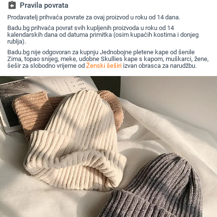
jesen i zimu
za umiva
assignment_return
Pravila povrata
Prodavatelj prihvaća povrate za ovaj proizvod u roku od 14 dana.
Badu.bg prihvaća povrat svih kupljenih proizvoda u roku od 14
kalendarskih dana od datuma primitka (osim kupaćih kostima i donjeg
rublja).
Badu.bg nije odgovoran za kupnju Jednobojne pletene kape od šenile
Zima, topao snijeg, meke, udobne Skullies kape s kapom, muškarci, žene,
šešir za slobodno vrijeme od
Ženski šeširi
izvan obrasca za narudžbu.