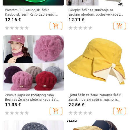
Western LED kaubojski šešir
Sklopivi šešir za sunčanje sa
Kaubojski šešir Retro LED svijetli
širokim obodom, podesive kape za
obod Jazz cilindar Svjetleći
muškarce, žene, šeširi za plažu,
12.16
€
12.71
€
mladenkin šešir Cosplay kostim
ljetni brzosušeći viziri, ribarska kapa
add_shopping_cart
add_shopping_cart
Kaubojsko odijelo za žene
muškarce
Zimska kapa od koraljnog runa
Ljetni šešir za žene Panama šeširi
Beanies Ženska pletena kapa Šal
Ženski ribarski šešir s mašnom
Održava toplinu Vunena pletena
Trend ženski šeširi s kantom
11.35
€
22.56
€
kapa Kapa sa šiltom Dvoslojne
Suncobran Prozračne kape za
add_shopping_cart
add_shopping_cart
zaštitne kape
sunce za žene