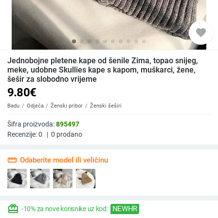
favorite
Jednobojne pletene kape od šenile Zima, topao snijeg,
meke, udobne Skullies kape s kapom, muškarci, žene,
šešir za slobodno vrijeme
9.80
€
Badu
Odjeća
Ženski pribor
Ženski šeširi
Šifra proizvoda:
895497
Recenzije:
0
|
0
prodano
straighten
Odaberite model ili veličinu
redeem
NEWHR
-10% za nove korisnike uz kod: