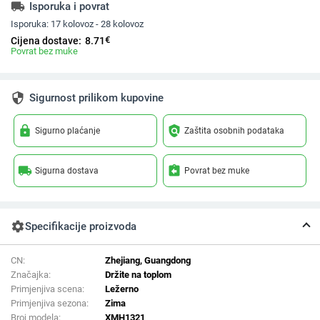
local_shipping
Isporuka i povrat
Isporuka:
17 kolovoz - 28 kolovoz
€
Cijena dostave:
8.71
Povrat bez muke
security
Sigurnost prilikom kupovine
lock
policy
Sigurno plaćanje
Zaštita osobnih podataka
local_shipping
assignment_return
Sigurna dostava
Povrat bez muke
settings
Specifikacije proizvoda
CN:
Zhejiang, Guangdong
Značajka:
Držite na toplom
Primjenjiva scena:
Ležerno
Primjenjiva sezona:
Zima
Broj modela:
XMH1321