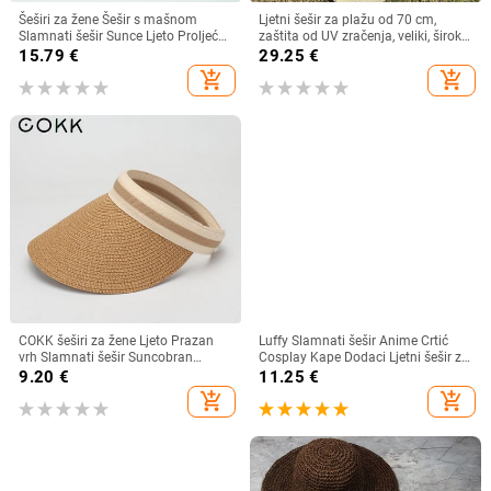
Šeširi za žene Šešir s mašnom
Ljetni šešir za plažu od 70 cm,
Slamnati šešir Sunce Ljeto Proljeće
zaštita od UV zračenja, veliki, široki
Veliki obodi Plaža Na otvorenom
obodi, 35 cm, sklopivi slamnati
15.79
€
29.25
€
Ženski ljetni šešir Sombreros De
šeširi, velike sklopive kape za
add_shopping_cart
add_shopping_cart
Mujer
zaštitu od sunca
COKK šeširi za žene Ljeto Prazan
Luffy Slamnati šešir Anime Crtić
vrh Slamnati šešir Suncobran
Cosplay Kape Dodaci Ljetni šešir za
Krema za sunčanje Šešir za plažu
sunce Suncobran Šešir za roditelje i
9.20
€
11.25
€
Ženski štitnik za zaštitu od sunca
dijete Luffy šešir za žene Muškarci
add_shopping_cart
add_shopping_cart
Roditelji Dječji Šeširi za sunce