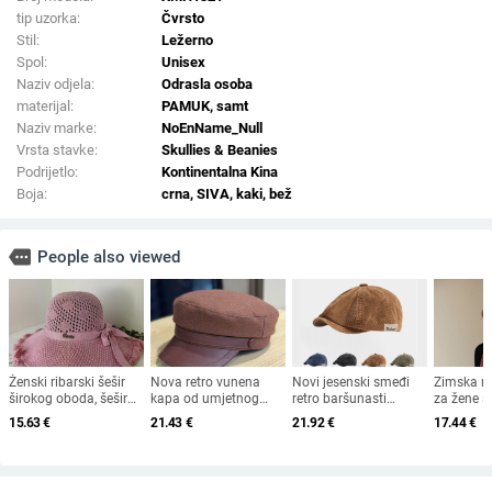
tip uzorka:
Čvrsto
Stil:
Ležerno
Spol:
Unisex
Naziv odjela:
Odrasla osoba
materijal:
PAMUK, samt
Naziv marke:
NoEnName_Null
Vrsta stavke:
Skullies & Beanies
Podrijetlo:
Kontinentalna Kina
Boja:
crna, SIVA, kaki, bež
more
People also viewed
Ženski ribarski šešir
Nova retro vunena
Novi jesenski smeđi
Zimska m
širokog oboda, šešir
kapa od umjetnog
retro baršunasti
za žene sr
za sunce, pleteni šešir
krzna za jesen i zimu
osmerokutni šešir za
starijih g
15.63
€
21.43
€
21.92
€
17.44
€
za sunce, šešir za
2025. za žene,
muškarce i žene,
od zečjeg
odmor na plaži, šešir
britanski osmerokutni
nošen unatrag s
otporna n
za sunce širokog
ravni cilindar za
beretkom, univerzalni
topla, vu
oboda
književna putovanja
šešir u jednoj boji za
plus bar