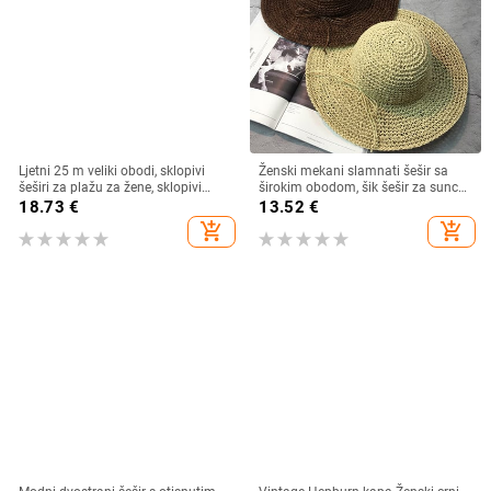
Ljetni 25 m veliki obodi, sklopivi
Ženski mekani slamnati šešir sa
šeširi za plažu za žene, sklopivi
širokim obodom, šik šešir za sunce
slamnati šešir, šešir za zaštitu od
Sklopivi ljetni slamnati šeširi za
18.73
€
13.52
€
sunca, šešir za putovanja
plažu za žene Kape za djevojčice
add_shopping_cart
add_shopping_cart
Dropshipping
Ženski šeširi od rafije