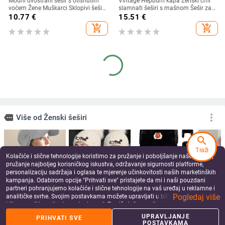
Modni dvostrani šešir s otisnutim
Vintage Hepburn kapa Ženski crni
voćem Žene Muškarci Sklopivi šešir
slamnati šeširi s mašnom Šešir za
za umivaonik za sunčanje za par
sunčanje na plaži Ljetna zaštita od
10.77
€
15.51
€
Hip Hop kape Ribarski šeširi
sunca Šešir s velikim obodom Kape
add_shopping_cart
add_shopping_cart
search
KLIMA Hladan vizir za sunce
Šešir za sunčanje sa širokim
Traži
Prozirni modni prozirni plastični
obodom Ženska anti-UV zaštita
Kolačiće i slične tehnologije koristimo za pružanje i poboljšanje naše Usluge,
vizir Ljetna kapa Šešir za sunce
Planinarenje Ribarska kapa na
10.64
€
12.81
€
pružanje najboljeg korisničkog iskustva, održavanje sigurnosti platforme,
Zračni šešir za sunce Kape za
preklop Ljetni jednobojni pamučni
personalizaciju sadržaja i oglasa te mjerenje učinkovitosti naših marketinških
add_shopping_cart
add_shopping_cart
slobodno vrijeme Kasketa za plažu
prozračni šešir Bucekt za plažu
kampanja. Odabirom opcije "Prihvati sve" pristajete da mi i naši pouzdani
partneri pohranjujemo kolačiće i slične tehnologije na vaš uređaj u reklamne i
Pogledaj više
analitičke svrhe. Svojim postavkama možete upravljati u bilo kojem trenutku
klikom na "Upravljanje postavkama". Za više informacija pogledajte našu
Politiku privatnosti
.
UPRAVLJANJE
PRIHVATI SVE
POSTAVKAMA