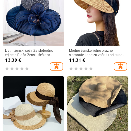
Ljetni ženski šešir Za slobodno
Modne ženske ljetne prazne
vrijeme Plaža Ženski šešir za
slamnate kape za zaštitu od sunca
sunčanje Elegantni šešir širokog
s velikim obodom, podesivi ženski
13.39
€
11.31
€
oboda Svileni šešir s kantom s
šešir za zaštitu od sunca za
add_shopping_cart
add_shopping_cart
cvijetom Ležerna kapa Ženska
sportove na plaži
fedora