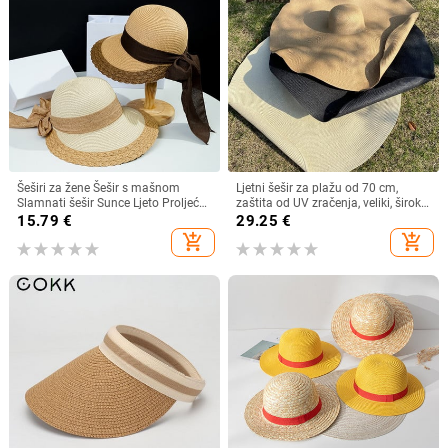
Šeširi za žene Šešir s mašnom
Ljetni šešir za plažu od 70 cm,
Slamnati šešir Sunce Ljeto Proljeće
zaštita od UV zračenja, veliki, široki
Veliki obodi Plaža Na otvorenom
obodi, 35 cm, sklopivi slamnati
15.79
€
29.25
€
Ženski ljetni šešir Sombreros De
šeširi, velike sklopive kape za
add_shopping_cart
add_shopping_cart
Mujer
zaštitu od sunca