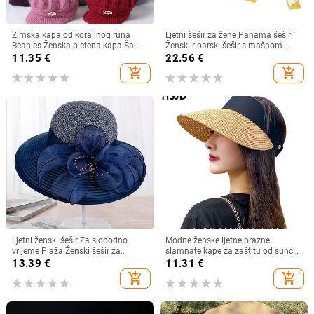
Zimska kapa od koraljnog runa
Ljetni šešir za žene Panama šeširi
Beanies Ženska pletena kapa Šal
Ženski ribarski šešir s mašnom
Održava toplinu Vunena pletena
Trend ženski šeširi s kantom
11.35
€
22.56
€
kapa Kapa sa šiltom Dvoslojne
Suncobran Prozračne kape za
add_shopping_cart
add_shopping_cart
zaštitne kape
sunce za žene
Ljetni ženski šešir Za slobodno
Modne ženske ljetne prazne
vrijeme Plaža Ženski šešir za
slamnate kape za zaštitu od sunca
sunčanje Elegantni šešir širokog
s velikim obodom, podesivi ženski
13.39
€
11.31
€
oboda Svileni šešir s kantom s
šešir za zaštitu od sunca za
add_shopping_cart
add_shopping_cart
cvijetom Ležerna kapa Ženska
sportove na plaži
fedora