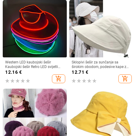
Western LED kaubojski šešir
Sklopivi šešir za sunčanje sa
Kaubojski šešir Retro LED svijetli
širokim obodom, podesive kape za
obod Jazz cilindar Svjetleći
muškarce, žene, šeširi za plažu,
12.16
€
12.71
€
mladenkin šešir Cosplay kostim
ljetni brzosušeći viziri, ribarska kapa
add_shopping_cart
add_shopping_cart
Kaubojsko odijelo za žene
muškarce