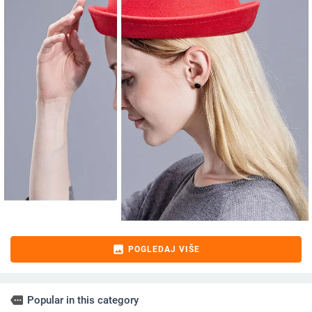
image
POGLEDAJ VIŠE
more
Popular in this category