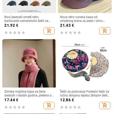
Novi jesenski smeđi retro
Nova retro vunena kapa od
baršunasti osmerokutni šešir za
umjetnog krzna za jesen i zimu
muškarce i žene, nošen unatrag s
2025. za žene, britanski
21.92
€
21.43
€
beretkom, univerzalni šešir u jednoj
osmerokutni ravni cilindar za
add_shopping_cart
add_shopping_cart
boji za jesen i zimu
književna putovanja
Zimska majčina kapa za žene
Šešir za putovanja Podesivi šešir za
srednjih i starijih godina, pletena od
ručnu sklopivu lepezu Sklopivi šešir
zečjeg krzna, otporna na hladnoću,
od bambusa i lepeza Ljetna plaža
17.44
€
12.86
€
topla, vunena kapa plus baršunasta
Sklopivi šešir i lepeza R7RF
add_shopping_cart
add_shopping_cart
kapa za umivaonik