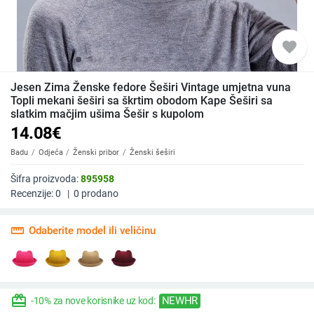
favorite
Jesen Zima Ženske fedore Šeširi Vintage umjetna vuna
Topli mekani šeširi sa škrtim obodom Kape Šeširi sa
slatkim mačjim ušima Šešir s kupolom
14.08
€
Badu
Odjeća
Ženski pribor
Ženski šeširi
Šifra proizvoda:
895958
Recenzije:
0
|
0
prodano
straighten
Odaberite model ili veličinu
redeem
NEWHR
-10% za nove korisnike uz kod: