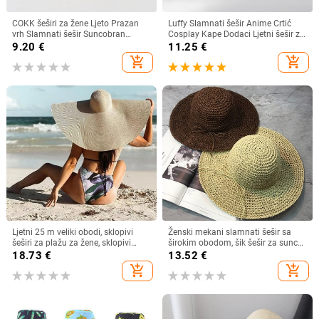
COKK šeširi za žene Ljeto Prazan
Luffy Slamnati šešir Anime Crtić
vrh Slamnati šešir Suncobran
Cosplay Kape Dodaci Ljetni šešir za
Krema za sunčanje Šešir za plažu
sunce Suncobran Šešir za roditelje i
9.20
€
11.25
€
Ženski štitnik za zaštitu od sunca
dijete Luffy šešir za žene Muškarci
add_shopping_cart
add_shopping_cart
Roditelji Dječji Šeširi za sunce
Ljetni 25 m veliki obodi, sklopivi
Ženski mekani slamnati šešir sa
šeširi za plažu za žene, sklopivi
širokim obodom, šik šešir za sunce
slamnati šešir, šešir za zaštitu od
Sklopivi ljetni slamnati šeširi za
18.73
€
13.52
€
sunca, šešir za putovanja
plažu za žene Kape za djevojčice
add_shopping_cart
add_shopping_cart
Dropshipping
Ženski šeširi od rafije