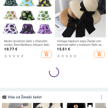
Modni dvostrani šešir s otisnutim
Vintage Hepburn kapa Ženski crni
voćem Žene Muškarci Sklopivi šešir
slamnati šeširi s mašnom Šešir za
za umivaonik za sunčanje za par
sunčanje na plaži Ljetna zaštita od
10.77
€
15.51
€
Hip Hop kape Ribarski šeširi
sunca Šešir s velikim obodom Kape
add_shopping_cart
add_shopping_cart