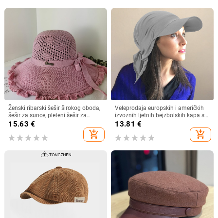
Ženski ribarski šešir širokog oboda,
Veleprodaja europskih i američkih
šešir za sunce, pleteni šešir za
izvoznih ljetnih bejzbolskih kapa s
sunce, šešir za odmor na plaži, šešir
vezicom na leđima, vanjski šešir,
15.63
€
13.81
€
za sunce širokog oboda
jednobojni vizir, šal/šešir
add_shopping_cart
add_shopping_cart