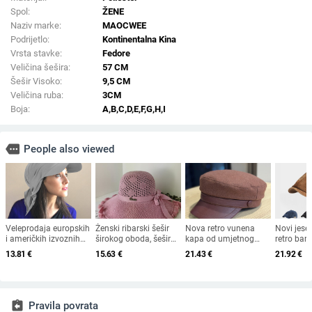
Spol:
ŽENE
Naziv marke:
MAOCWEE
Podrijetlo:
Kontinentalna Kina
Vrsta stavke:
Fedore
Veličina šešira:
57 CM
Šešir Visoko:
9,5 CM
Veličina ruba:
3CM
Boja:
A,B,C,D,E,F,G,H,I
more
People also viewed
Veleprodaja europskih
Ženski ribarski šešir
Nova retro vunena
Novi jese
i američkih izvoznih
širokog oboda, šešir
kapa od umjetnog
retro bar
ljetnih bejzbolskih
za sunce, pleteni šešir
krzna za jesen i zimu
osmerokut
13.81
€
15.63
€
21.43
€
21.92
€
kapa s vezicom na
za sunce, šešir za
2025. za žene,
muškarce 
leđima, vanjski šešir,
odmor na plaži, šešir
britanski osmerokutni
nošen un
jednobojni vizir, šal/
za sunce širokog
ravni cilindar za
beretkom,
šešir
oboda
književna putovanja
šešir u je
jesen i z
assignment_return
Pravila povrata