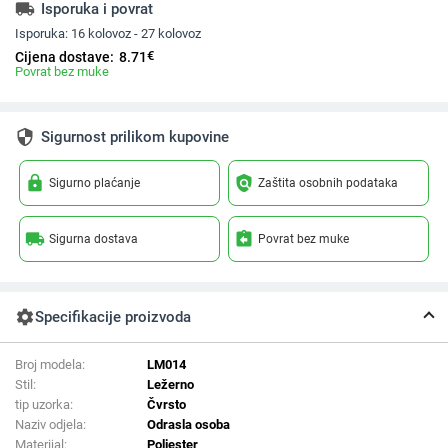
local_shipping
Isporuka i povrat
Isporuka:
16 kolovoz - 27 kolovoz
€
Cijena dostave:
8.71
Povrat bez muke
security
Sigurnost prilikom kupovine
lock
policy
Sigurno plaćanje
Zaštita osobnih podataka
local_shipping
assignment_return
Sigurna dostava
Povrat bez muke
settings
Specifikacije proizvoda
Broj modela:
LM014
Stil:
Ležerno
tip uzorka:
Čvrsto
Naziv odjela:
Odrasla osoba
Materijal:
Poliester