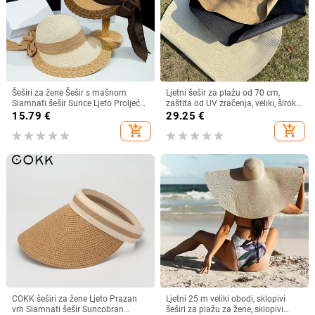
Šeširi za žene Šešir s mašnom
Ljetni šešir za plažu od 70 cm,
Slamnati šešir Sunce Ljeto Proljeće
zaštita od UV zračenja, veliki, široki
Veliki obodi Plaža Na otvorenom
obodi, 35 cm, sklopivi slamnati
15.79
€
29.25
€
Ženski ljetni šešir Sombreros De
šeširi, velike sklopive kape za
add_shopping_cart
add_shopping_cart
Mujer
zaštitu od sunca
COKK šeširi za žene Ljeto Prazan
Ljetni 25 m veliki obodi, sklopivi
vrh Slamnati šešir Suncobran
šeširi za plažu za žene, sklopivi