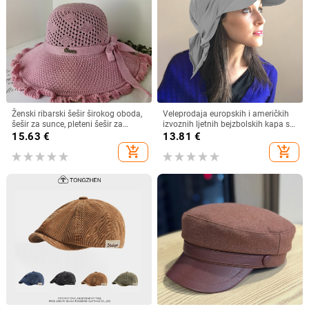
Ženski ribarski šešir širokog oboda,
Veleprodaja europskih i američkih
šešir za sunce, pleteni šešir za
izvoznih ljetnih bejzbolskih kapa s
sunce, šešir za odmor na plaži, šešir
vezicom na leđima, vanjski šešir,
15.63
€
13.81
€
za sunce širokog oboda
jednobojni vizir, šal/šešir
add_shopping_cart
add_shopping_cart