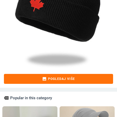
image
POGLEDAJ VIŠE
more
Popular in this category