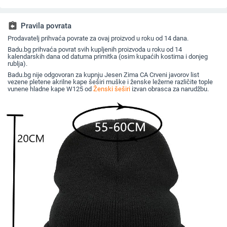
odmor na plaži, šešir
britanski osmerokutni
nošen unatrag s
otporna n
za sunce širokog
ravni cilindar za
beretkom, univerzalni
topla, vu
oboda
književna putovanja
šešir u jednoj boji za
plus bar
jesen i zimu
za umiva
assignment_return
Pravila povrata
Prodavatelj prihvaća povrate za ovaj proizvod u roku od 14 dana.
Badu.bg prihvaća povrat svih kupljenih proizvoda u roku od 14
kalendarskih dana od datuma primitka (osim kupaćih kostima i donjeg
rublja).
Badu.bg nije odgovoran za kupnju Jesen Zima CA Crveni javorov list
vezene pletene akrilne kape šeširi muške i ženske ležerne različite tople
vunene hladne kape W125 od
Ženski šeširi
izvan obrasca za narudžbu.