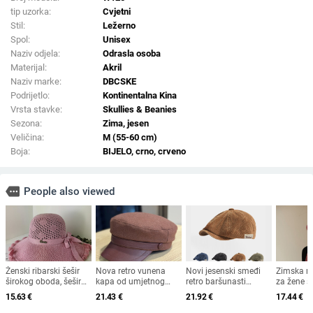
tip uzorka:
Cvjetni
Stil:
Ležerno
Spol:
Unisex
Naziv odjela:
Odrasla osoba
Materijal:
Akril
Naziv marke:
DBCSKE
Podrijetlo:
Kontinentalna Kina
Vrsta stavke:
Skullies & Beanies
Sezona:
Zima, jesen
Veličina:
M (55-60 cm)
Boja:
BIJELO, crno, crveno
more
People also viewed
Ženski ribarski šešir
Nova retro vunena
Novi jesenski smeđi
Zimska m
širokog oboda, šešir
kapa od umjetnog
retro baršunasti
za žene sr
za sunce, pleteni šešir
krzna za jesen i zimu
osmerokutni šešir za
starijih g
15.63
€
21.43
€
21.92
€
17.44
€
za sunce, šešir za
2025. za žene,
muškarce i žene,
od zečjeg