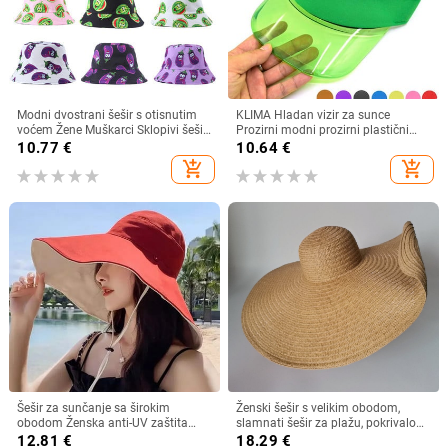
Modni dvostrani šešir s otisnutim
KLIMA Hladan vizir za sunce
voćem Žene Muškarci Sklopivi šešir
Prozirni modni prozirni plastični
za umivaonik za sunčanje za par
vizir Ljetna kapa Šešir za sunce
10.77
€
10.64
€
Hip Hop kape Ribarski šeširi
Zračni šešir za sunce Kape za
add_shopping_cart
add_shopping_cart
slobodno vrijeme Kasketa za plažu
Šešir za sunčanje sa širokim
Ženski šešir s velikim obodom,
obodom Ženska anti-UV zaštita
slamnati šešir za plažu, pokrivalo
Planinarenje Ribarska kapa na
za lice, ljetni šešir za sunce
12.81
€
18.29
€