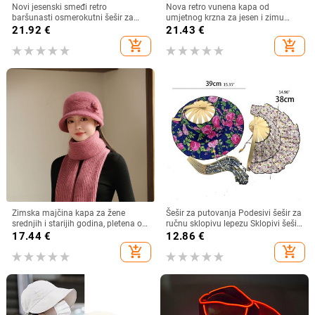
Novi jesenski smeđi retro
Nova retro vunena kapa od
baršunasti osmerokutni šešir za
umjetnog krzna za jesen i zimu
muškarce i žene, nošen unatrag s
2025. za žene, britanski
21.92
€
21.43
€
beretkom, univerzalni šešir u jednoj
osmerokutni ravni cilindar za
add_shopping_cart
add_shopping_cart
boji za jesen i zimu
književna putovanja
Zimska majčina kapa za žene
Šešir za putovanja Podesivi šešir za
srednjih i starijih godina, pletena od
ručnu sklopivu lepezu Sklopivi šešir
zečjeg krzna, otporna na hladnoću,
od bambusa i lepeza Ljetna plaža
17.44
€
12.86
€
topla, vunena kapa plus baršunasta
Sklopivi šešir i lepeza R7RF
add_shopping_cart
add_shopping_cart
kapa za umivaonik