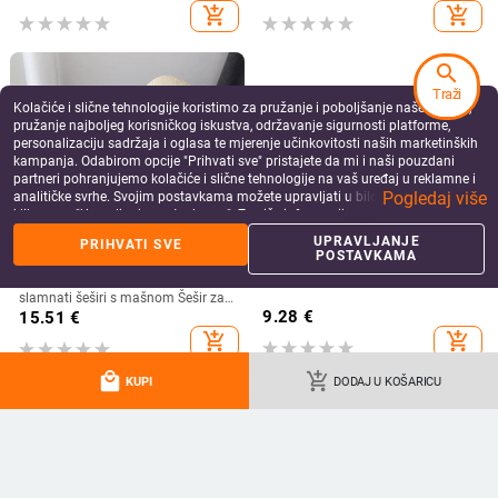
preklop Ljetni jednobojni pamučni
add_shopping_cart
add_shopping_cart
prozračni šešir Bucekt za plažu
search
Traži
Kolačiće i slične tehnologije koristimo za pružanje i poboljšanje naše Usluge,
pružanje najboljeg korisničkog iskustva, održavanje sigurnosti platforme,
personalizaciju sadržaja i oglasa te mjerenje učinkovitosti naših marketinških
kampanja. Odabirom opcije "Prihvati sve" pristajete da mi i naši pouzdani
partneri pohranjujemo kolačiće i slične tehnologije na vaš uređaj u reklamne i
Pogledaj više
analitičke svrhe. Svojim postavkama možete upravljati u bilo kojem trenutku
klikom na "Upravljanje postavkama". Za više informacija pogledajte našu
Politiku privatnosti
.
UPRAVLJANJE
PRIHVATI SVE
POSTAVKAMA
Vintage Hepburn kapa Ženski crni
Ženska dvostrana ribarska kapa
slamnati šeširi s mašnom Šešir za
sunčanje na plaži Ljetna zaštita od
9.28
€
15.51
€
sunca Šešir s velikim obodom Kape
add_shopping_cart
add_shopping_cart
local_mall
add_shopping_cart
KUPI
DODAJ U KOŠARICU