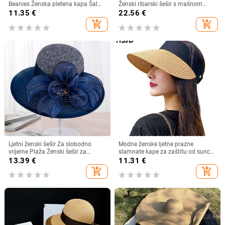
Beanies Ženska pletena kapa Šal
Ženski ribarski šešir s mašnom
Održava toplinu Vunena pletena
Trend ženski šeširi s kantom
11.35
€
22.56
€
kapa Kapa sa šiltom Dvoslojne
Suncobran Prozračne kape za
add_shopping_cart
add_shopping_cart
zaštitne kape
sunce za žene
Ljetni ženski šešir Za slobodno
Modne ženske ljetne prazne
vrijeme Plaža Ženski šešir za
slamnate kape za zaštitu od sunca
sunčanje Elegantni šešir širokog
s velikim obodom, podesivi ženski
13.39
€
11.31
€
oboda Svileni šešir s kantom s
šešir za zaštitu od sunca za
add_shopping_cart
add_shopping_cart
cvijetom Ležerna kapa Ženska
sportove na plaži
fedora