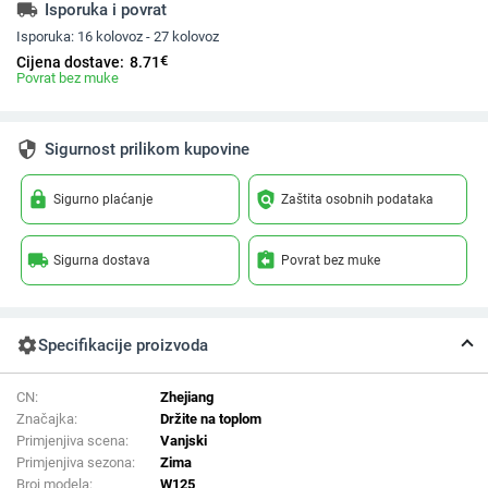
local_shipping
Isporuka i povrat
Isporuka:
16 kolovoz - 27 kolovoz
€
Cijena dostave:
8.71
Povrat bez muke
security
Sigurnost prilikom kupovine
lock
policy
Sigurno plaćanje
Zaštita osobnih podataka
local_shipping
assignment_return
Sigurna dostava
Povrat bez muke
settings
Specifikacije proizvoda
CN:
Zhejiang
Značajka:
Držite na toplom
Primjenjiva scena:
Vanjski
Primjenjiva sezona:
Zima
Broj modela:
W125