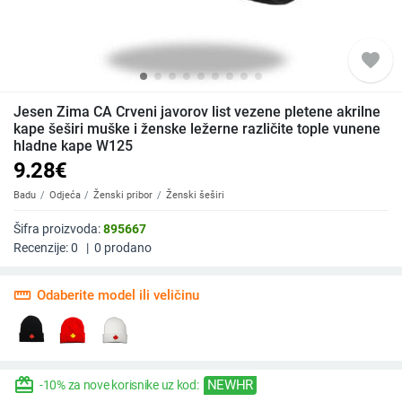
favorite
Jesen Zima CA Crveni javorov list vezene pletene akrilne
kape šeširi muške i ženske ležerne različite tople vunene
hladne kape W125
9.28
€
Badu
Odjeća
Ženski pribor
Ženski šeširi
Šifra proizvoda:
895667
Recenzije:
0
|
0
prodano
straighten
Odaberite model ili veličinu
redeem
NEWHR
-10% za nove korisnike uz kod: