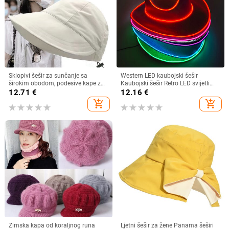
Sklopivi šešir za sunčanje sa
Western LED kaubojski šešir
širokim obodom, podesive kape za
Kaubojski šešir Retro LED svijetli
muškarce, žene, šeširi za plažu,
obod Jazz cilindar Svjetleći
12.71
€
12.16
€
ljetni brzosušeći viziri, ribarska kapa
mladenkin šešir Cosplay kostim
add_shopping_cart
add_shopping_cart
Kaubojsko odijelo za žene
muškarce
Zimska kapa od koraljnog runa
Ljetni šešir za žene Panama šeširi