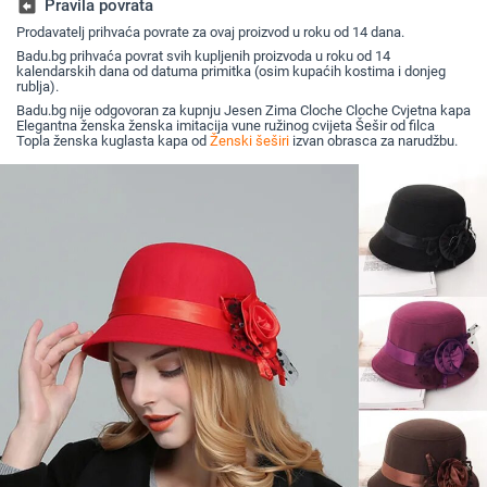
assignment_return
Pravila povrata
Prodavatelj prihvaća povrate za ovaj proizvod u roku od 14 dana.
Badu.bg prihvaća povrat svih kupljenih proizvoda u roku od 14
kalendarskih dana od datuma primitka (osim kupaćih kostima i donjeg
rublja).
Badu.bg nije odgovoran za kupnju Jesen Zima Cloche Cloche Cvjetna kapa
Elegantna ženska ženska imitacija vune ružinog cvijeta Šešir od filca
Topla ženska kuglasta kapa od
Ženski šeširi
izvan obrasca za narudžbu.