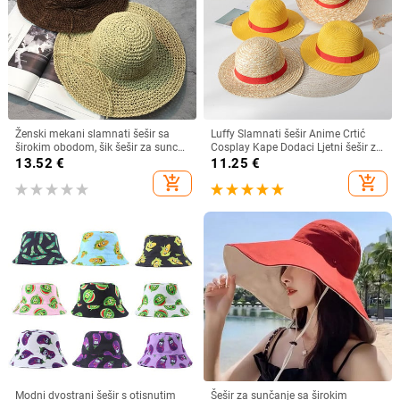
Ženski mekani slamnati šešir sa
Luffy Slamnati šešir Anime Crtić
širokim obodom, šik šešir za sunce
Cosplay Kape Dodaci Ljetni šešir za
Sklopivi ljetni slamnati šeširi za
sunce Suncobran Šešir za roditelje i
13.52
€
11.25
€
plažu za žene Kape za djevojčice
dijete Luffy šešir za žene Muškarci
add_shopping_cart
add_shopping_cart
Ženski šeširi od rafije
Modni dvostrani šešir s otisnutim
Šešir za sunčanje sa širokim