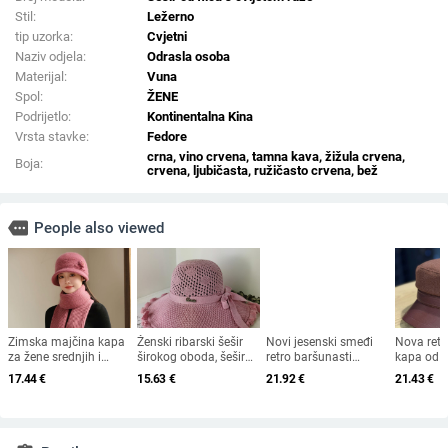
Stil:
Ležerno
tip uzorka:
Cvjetni
Naziv odjela:
Odrasla osoba
Materijal:
Vuna
Spol:
ŽENE
Podrijetlo:
Kontinentalna Kina
Vrsta stavke:
Fedore
crna, vino crvena, tamna kava, žižula crvena,
Boja:
crvena, ljubičasta, ružičasto crvena, bež
more
People also viewed
Zimska majčina kapa
Ženski ribarski šešir
Novi jesenski smeđi
Nova ret
za žene srednjih i
širokog oboda, šešir
retro baršunasti
kapa od 
starijih godina, pletena
za sunce, pleteni šešir
osmerokutni šešir za
krzna za 
17.44
€
15.63
€
21.92
€
21.43
€
od zečjeg krzna,
za sunce, šešir za
muškarce i žene,
2025. za 
otporna na hladnoću,
odmor na plaži, šešir
nošen unatrag s
britanski
topla, vunena kapa
za sunce širokog
beretkom, univerzalni
ravni cili
plus baršunasta kapa
oboda
šešir u jednoj boji za
književna
za umivaonik
jesen i zimu