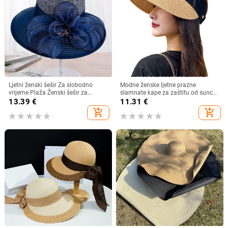
Ljetni ženski šešir Za slobodno
Modne ženske ljetne prazne
vrijeme Plaža Ženski šešir za
slamnate kape za zaštitu od sunca
sunčanje Elegantni šešir širokog
s velikim obodom, podesivi ženski
13.39
€
11.31
€
oboda Svileni šešir s kantom s
šešir za zaštitu od sunca za
add_shopping_cart
add_shopping_cart
cvijetom Ležerna kapa Ženska
sportove na plaži
fedora