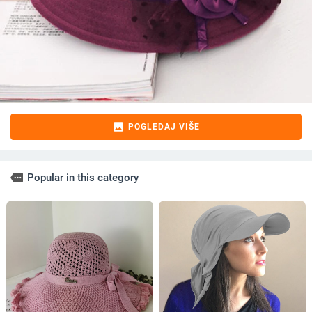
image
POGLEDAJ VIŠE
more
Popular in this category