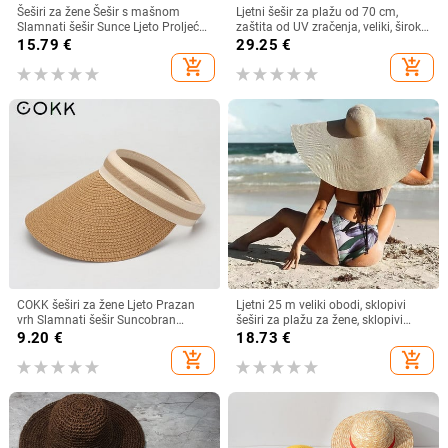
Šeširi za žene Šešir s mašnom
Ljetni šešir za plažu od 70 cm,
Slamnati šešir Sunce Ljeto Proljeće
zaštita od UV zračenja, veliki, široki
Veliki obodi Plaža Na otvorenom
obodi, 35 cm, sklopivi slamnati
15.79
€
29.25
€
Ženski ljetni šešir Sombreros De
šeširi, velike sklopive kape za
add_shopping_cart
add_shopping_cart
Mujer
zaštitu od sunca
COKK šeširi za žene Ljeto Prazan
Ljetni 25 m veliki obodi, sklopivi
vrh Slamnati šešir Suncobran
šeširi za plažu za žene, sklopivi
Krema za sunčanje Šešir za plažu
slamnati šešir, šešir za zaštitu od
9.20
€
18.73
€
Ženski štitnik za zaštitu od sunca
sunca, šešir za putovanja
add_shopping_cart
add_shopping_cart
Roditelji Dječji Šeširi za sunce
Dropshipping