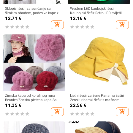
Sklopivi šešir za sunčanje sa
Western LED kaubojski šešir
širokim obodom, podesive kape za
Kaubojski šešir Retro LED svijetli
muškarce, žene, šeširi za plažu,
obod Jazz cilindar Svjetleći
12.71
€
12.16
€
ljetni brzosušeći viziri, ribarska kapa
mladenkin šešir Cosplay kostim
add_shopping_cart
add_shopping_cart
Kaubojsko odijelo za žene
muškarce
Zimska kapa od koraljnog runa
Ljetni šešir za žene Panama šeširi
Beanies Ženska pletena kapa Šal
Ženski ribarski šešir s mašnom
Održava toplinu Vunena pletena
Trend ženski šeširi s kantom
11.35
€
22.56
€
kapa Kapa sa šiltom Dvoslojne
Suncobran Prozračne kape za
add_shopping_cart
add_shopping_cart
zaštitne kape
sunce za žene