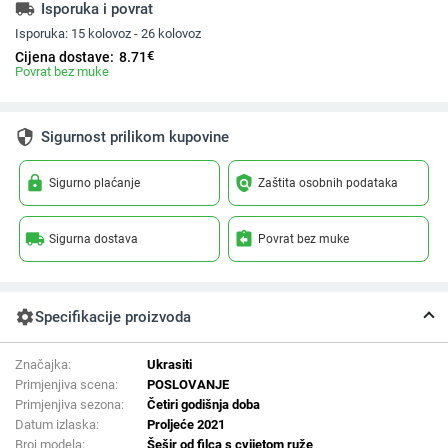
local_shipping
Isporuka i povrat
Isporuka:
15 kolovoz - 26 kolovoz
€
Cijena dostave:
8.71
Povrat bez muke
security
Sigurnost prilikom kupovine
lock
policy
Sigurno plaćanje
Zaštita osobnih podataka
local_shipping
assignment_return
Sigurna dostava
Povrat bez muke
settings
Specifikacije proizvoda
Značajka:
Ukrasiti
Primjenjiva scena:
POSLOVANJE
Primjenjiva sezona:
Četiri godišnja doba
Datum izlaska:
Proljeće 2021
Broj modela:
Šešir od filca s cvijetom ruže