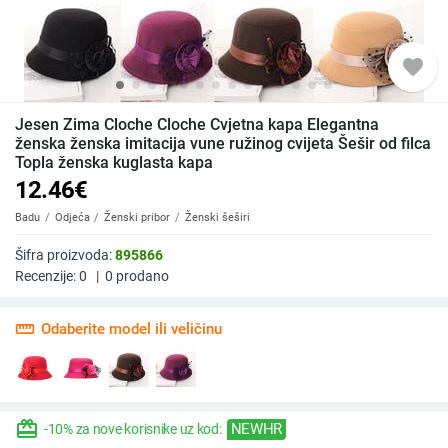
favorite
Jesen Zima Cloche Cloche Cvjetna kapa Elegantna
ženska ženska imitacija vune ružinog cvijeta Šešir od filca
Topla ženska kuglasta kapa
12.46
€
Badu
Odjeća
Ženski pribor
Ženski šeširi
Šifra proizvoda:
895866
Recenzije:
0
|
0
prodano
straighten
Odaberite model ili veličinu
redeem
NEWHR
-10% za nove korisnike uz kod: