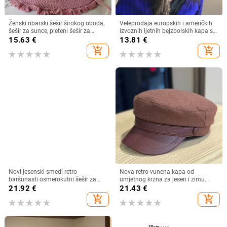
Ženski ribarski šešir širokog oboda,
Veleprodaja europskih i američkih
šešir za sunce, pleteni šešir za
izvoznih ljetnih bejzbolskih kapa s
sunce, šešir za odmor na plaži, šešir
vezicom na leđima, vanjski šešir,
15.63
€
13.81
€
za sunce širokog oboda
jednobojni vizir, šal/šešir
add_shopping_cart
add_shopping_cart
Novi jesenski smeđi retro
Nova retro vunena kapa od
baršunasti osmerokutni šešir za
umjetnog krzna za jesen i zimu
muškarce i žene, nošen unatrag s
2025. za žene, britanski
21.92
€
21.43
€
beretkom, univerzalni šešir u jednoj
osmerokutni ravni cilindar za
add_shopping_cart
add_shopping_cart
boji za jesen i zimu
književna putovanja