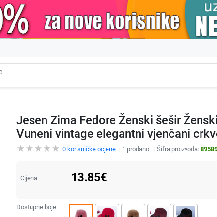
Jesen Zima Fedore Ženski šešir Žensk
Vuneni vintage elegantni vjenčani crkv
0
korisničke ocjene
1
prodano
Šifra proizvoda:
8958
13.85
€
Cijena:
Dostupne boje: