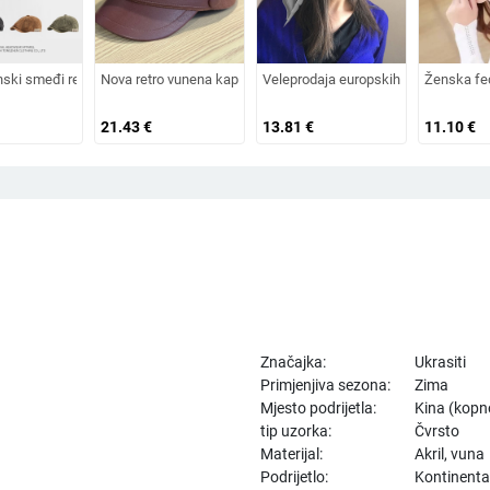
na od zečjeg krzna, otporna na hladnoću, topla, vunena kapa plus baršunasta kap
 šešir za sunce, pleteni šešir za sunce, šešir za odmor na plaži, šešir za sunce 
nski smeđi retro baršunasti osmerokutni šešir za muškarce i žene, nošen unatrag 
Nova retro vunena kapa od umjetnog krzna za jesen i zimu 2025. 
Veleprodaja europskih i američkih izvo
Ženska fe
21.43
€
13.81
€
11.10
€
Značajka:
Ukrasiti
Primjenjiva sezona:
Zima
Mjesto podrijetla:
Kina (kopn
tip uzorka:
Čvrsto
Materijal:
Akril, vuna
Podrijetlo:
Kontinenta