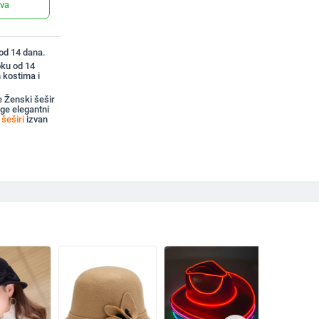
ava
 od 14 dana.
oku od 14
 kostima i
 Ženski šešir
ge elegantni
šeširi
izvan