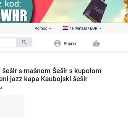
Pomoć
/
Hrvatski
/
EUR
search
account_circle
shopping_basket
Prijava
i šešir s mašnom Šešir s kupolom
eni jazz kapa Kaubojski šešir
94