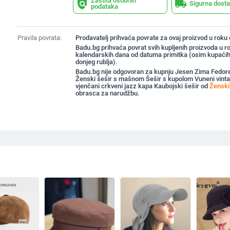
Zaštita osobnih
policy
local_shipping
Sigurna dost
podataka
Pravila povrata:
Prodavatelj prihvaća povrate za ovaj proizvod u roku
Badu.bg prihvaća povrat svih kupljenih proizvoda u r
kalendarskih dana od datuma primitka (osim kupaćih
donjeg rublja).
Badu.bg nije odgovoran za kupnju Jesen Zima Fedore
Ženski šešir s mašnom Šešir s kupolom Vuneni vinta
vjenčani crkveni jazz kapa Kaubojski šešir od
Ženski 
obrasca za narudžbu.