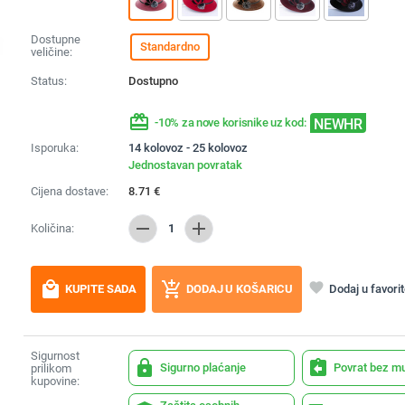
Dostupne
Standardno
veličine:
Status:
Dostupno
redeem
NEWHR
-10% za nove korisnike uz kod:
Isporuka:
14 kolovoz - 25 kolovoz
Jednostavan povratak
Cijena dostave:
8.71
€
remove
add
Količina:
1
local_mall
add_shopping_cart
favorite
Dodaj u favori
KUPITE SADA
DODAJ U KOŠARICU
Sigurnost
lock
assignment_return
Sigurno plaćanje
Povrat bez m
prilikom
kupovine: