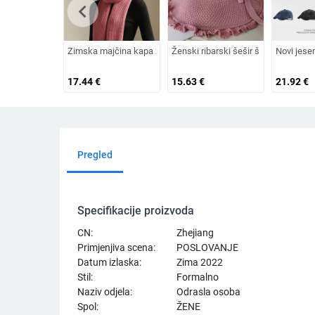
chevron_left
Zimska majčina kapa za žene srednjih i starijih godina, plete
Ženski ribarski šešir širokog oboda,
Novi jese
17.44
€
15.63
€
21.92
€
Pregled
Specifikacije proizvoda
CN:
Zhejiang
Primjenjiva scena:
POSLOVANJE
Datum izlaska:
Zima 2022
Stil:
Formalno
Naziv odjela:
Odrasla osoba
Spol:
ŽENE