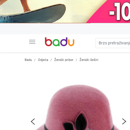
menu
Badu
Odjeća
Ženski pribor
Ženski šeširi