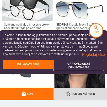
Sunčane naočale za nošenje preko
BEGREAT Classic Mach Six Style
search
naočala Vintage polarizirane
gradient sunčane naočale Cool Men
sunčane naočale za muškarce i
Vintage Brand Design Sunčane
9.19
€
12.22
€
Traži
Kolačiće i slične tehnologije koristimo za pružanje i poboljšanje naše Usluge,
žene, kratkovidnost, dalekovidnost,
naočale Lentes očki sunčanye
add_shopping_cart
add_shopping_cart
sjenila za vožnju na otvorenom
ženskie
pružanje najboljeg korisničkog iskustva, održavanje sigurnosti platforme,
personalizaciju sadržaja i oglasa te mjerenje učinkovitosti naših marketinških
kampanja. Odabirom opcije "Prihvati sve" pristajete da mi i naši pouzdani
partneri pohranjujemo kolačiće i slične tehnologije na vaš uređaj u reklamne i
Pogledaj više
analitičke svrhe. Svojim postavkama možete upravljati u bilo kojem trenutku
klikom na "Upravljanje postavkama". Za više informacija pogledajte našu
Politiku privatnosti
.
UPRAVLJANJE
PRIHVATI SVE
POSTAVKAMA
local_mall
add_shopping_cart
KUPI
DODAJ U KOŠARICU
Ruiao sunčane naočale bez okvira
Trend klasične retro četvrtaste
UV400 modne kvadratne metalne
sunčane naočale Ženske velike
naočale za muškarce žene
sunčane naočale Ženske/muške
6.98
€
8.24
€
dizajnerske muške marke sunčane
retro sunčane naočale Lentes De