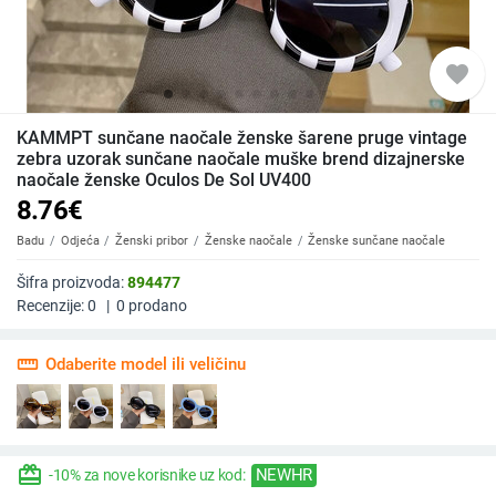
favorite
KAMMPT sunčane naočale ženske šarene pruge vintage
zebra uzorak sunčane naočale muške brend dizajnerske
naočale ženske Oculos De Sol UV400
8.76
€
Badu
Odjeća
Ženski pribor
Ženske naočale
Ženske sunčane naočale
Šifra proizvoda:
894477
Recenzije:
0
|
0
prodano
straighten
Odaberite model ili veličinu
redeem
NEWHR
-10% za nove korisnike uz kod: