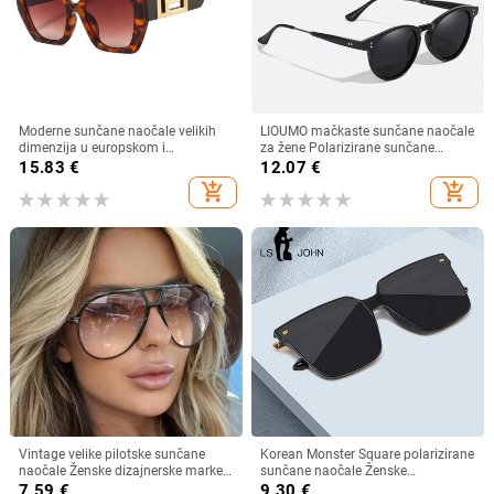
Moderne sunčane naočale velikih
LIOUMO mačkaste sunčane naočale
dimenzija u europskom i
za žene Polarizirane sunčane
američkom stilu, ženske četvrtaste
naočale za muškarce Anti-Glare
15.83
€
12.07
€
sunčane naočale s otvorenim
Vintage naočale Trendy Shade
add_shopping_cart
add_shopping_cart
krojem i širokim nogama,
Brown Lens zonnebril dames
veleprodaja muških naočala s
prekograničnim krojem
Vintage velike pilotske sunčane
Korean Monster Square polarizirane
naočale Ženske dizajnerske marke
sunčane naočale Ženske
Crno-žute naočale s gradijentnim
visokokvalitetne nježne luksuzne
7.59
€
9.30
€