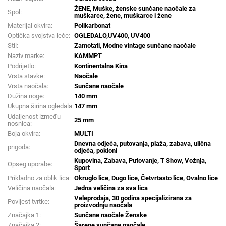
ŽENE, Muške, ženske sunčane naočale za
Spol:
muškarce, žene, muškarce i žene
Materijal okvira:
Polikarbonat
Optička svojstva leće:
OGLEDALO,UV400, UV400
Stil:
Zamotati, Modne vintage sunčane naočale
Naziv marke:
KAMMPT
Podrijetlo:
Kontinentalna Kina
Vrsta stavke:
Naočale
Vrsta naočala:
Sunčane naočale
Dužina noge:
140 mm
Ukupna širina ogledala:
147 mm
Udaljenost između
25 mm
nosnica:
Boja okvira:
MULTI
Dnevna odjeća, putovanja, plaža, zabava, ulična
prigoda:
odjeća, pokloni
Kupovina, Zabava, Putovanje, T Show, Vožnja,
Opseg uporabe:
Sport
Prikladno za oblik lica:
Okruglo lice, Dugo lice, Četvrtasto lice, Ovalno lice
Veličina naočala:
Jedna veličina za sva lica
Veleprodaja, 30 godina specijalizirana za
Povijest tvrtke:
proizvodnju naočala
Značajka 1:
Sunčane naočale Ženske
Značajka 2:
Šarene sunčane naočale