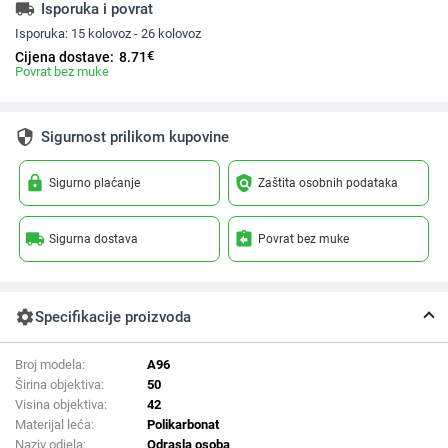
local_shipping
Isporuka i povrat
Isporuka:
15 kolovoz - 26 kolovoz
€
Cijena dostave:
8.71
Povrat bez muke
security
Sigurnost prilikom kupovine
lock
policy
Sigurno plaćanje
Zaštita osobnih podataka
local_shipping
assignment_return
Sigurna dostava
Povrat bez muke
settings
Specifikacije proizvoda
Broj modela:
A96
Širina objektiva:
50
Visina objektiva:
42
Materijal leća:
Polikarbonat
Naziv odjela:
Odrasla osoba