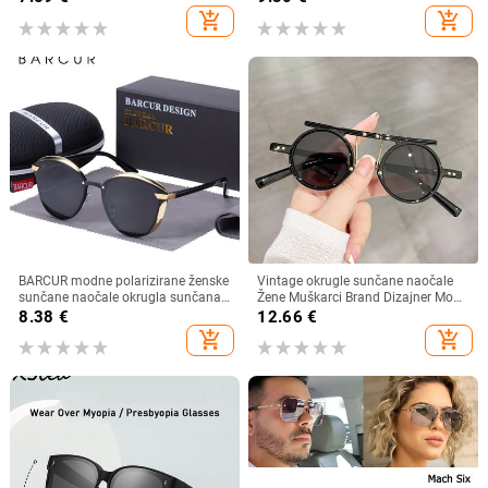
sunčanim naočalama velikog
sunčane naočale Muške prevelike
add_shopping_cart
add_shopping_cart
okvira UV400 Luksuzne muške
nijanse UV400 naočale
naočale
BARCUR modne polarizirane ženske
Vintage okrugle sunčane naočale
sunčane naočale okrugla sunčana
Žene Muškarci Brand Dizajner Moda
stakla dame Lunette De Soleil
Gradient Sunčane naočale Ženske
8.38
€
12.66
€
Femme
Muške Retro Punk Hip Hop Gafas
add_shopping_cart
add_shopping_cart
De Sol