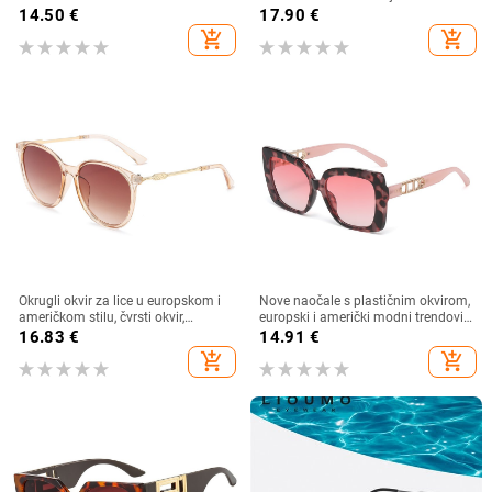
nepravilnog oblika, europski i
umetkom, moderne i četvrtaste
14.50
€
17.90
€
američki stil, popularne, moderne
naočale s dijamantnim rezom, hip
add_shopping_cart
add_shopping_cart
sunčane naočale, jedinstvene
hop sunčane naočale u uličnom
sunčane naočale
stilu
Okrugli okvir za lice u europskom i
Nove naočale s plastičnim okvirom,
američkom stilu, čvrsti okvir,
europski i američki modni trendovi
moderne retro okrugle metalne
s velikim okvirom, sunčane naočale
16.83
€
14.91
€
ručke, nove ženske sunčane
za vanjsku upotrebu
add_shopping_cart
add_shopping_cart
naočale