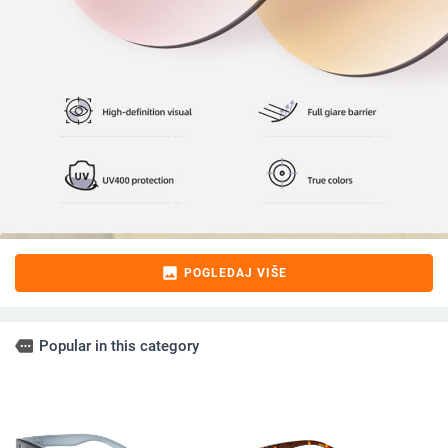
image
POGLEDAJ VIŠE
more
Popular in this category