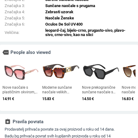
Značajka 3:
Sunčane naočale s prugama
Značajka 4:
Zebrasti uzorak
Značajka 5:
Naočale Ženske
Značajka 6:
Oculos De Sol UV400
leopard-čaj, bijelo-crno, prugasto-sivo, plavo-
Veličina:
sivo, crno-sivo, kao na slici
more
People also viewed
Nove naočale s
Moderne sunčane
Nove prekogranične
Nove mod
plastičnim okvirom,
naočale velikih
sunčane naočale s
naočale 2
europski i američki
dimenzija u
dvostrukim mostom
okvirom u
14.91
€
15.83
€
14.50
€
16.83
€
modni trendovi s
europskom i
nepravilnog oblika,
mačke i z
velikim okvirom,
američkom stilu,
europski i američki stil,
rubom - 
sunčane naočale za
ženske četvrtaste
popularne, moderne
elegantne
vanjsku upotrebu
sunčane naočale s
sunčane naočale,
otvorenim krojem i
jedinstvene sunčane
assignment_return
Pravila povrata
širokim nogama,
naočale
Prodavatelj prihvaća povrate za ovaj proizvod u roku od 14 dana.
veleprodaja muških
naočala s
Badu.bg prihvaća povrat svih kupljenih proizvoda u roku od 14