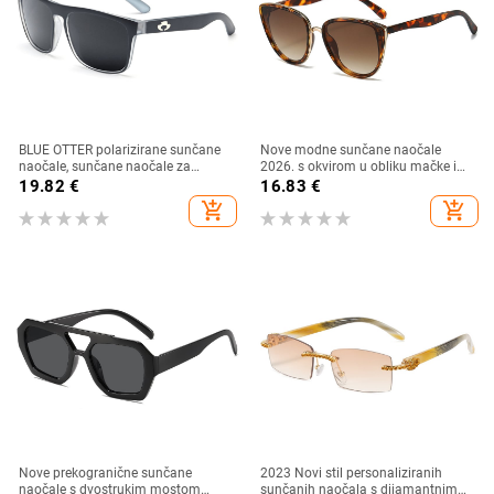
BLUE OTTER polarizirane sunčane
Nove modne sunčane naočale
naočale, sunčane naočale za
2026. s okvirom u obliku mačke i
sportove na otvorenom, sunčane
zlatnim rubom - moderne,
19.82
€
16.83
€
naočale za plažu, naočale za
elegantne i svestrane
add_shopping_cart
add_shopping_cart
ribolov, sunčane naočale za vožnju,
UV zaštita
Nove prekogranične sunčane
2023 Novi stil personaliziranih
naočale s dvostrukim mostom
sunčanih naočala s dijamantnim