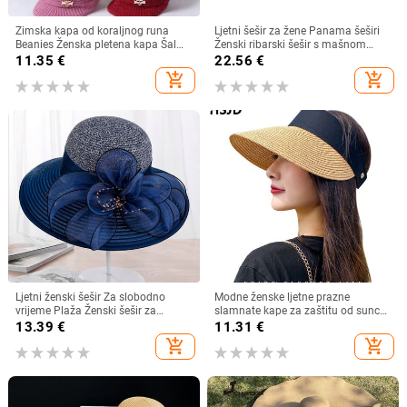
Zimska kapa od koraljnog runa
Ljetni šešir za žene Panama šeširi
Beanies Ženska pletena kapa Šal
Ženski ribarski šešir s mašnom
Održava toplinu Vunena pletena
Trend ženski šeširi s kantom
11.35
€
22.56
€
kapa Kapa sa šiltom Dvoslojne
Suncobran Prozračne kape za
add_shopping_cart
add_shopping_cart
zaštitne kape
sunce za žene
Ljetni ženski šešir Za slobodno
Modne ženske ljetne prazne
vrijeme Plaža Ženski šešir za
slamnate kape za zaštitu od sunca
sunčanje Elegantni šešir širokog
s velikim obodom, podesivi ženski
13.39
€
11.31
€
oboda Svileni šešir s kantom s
šešir za zaštitu od sunca za
add_shopping_cart
add_shopping_cart
cvijetom Ležerna kapa Ženska
sportove na plaži
fedora