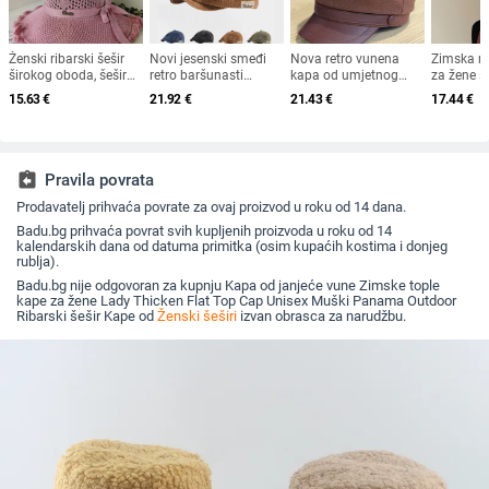
Ženski ribarski šešir
Novi jesenski smeđi
Nova retro vunena
Zimska m
širokog oboda, šešir
retro baršunasti
kapa od umjetnog
za žene sr
za sunce, pleteni šešir
osmerokutni šešir za
krzna za jesen i zimu
starijih g
15.63
€
21.92
€
21.43
€
17.44
€
za sunce, šešir za
muškarce i žene,
2025. za žene,
od zečjeg
odmor na plaži, šešir
nošen unatrag s
britanski osmerokutni
otporna n
za sunce širokog
beretkom, univerzalni
ravni cilindar za
topla, vu
oboda
šešir u jednoj boji za
književna putovanja
plus bar
jesen i zimu
za umiva
assignment_return
Pravila povrata
Prodavatelj prihvaća povrate za ovaj proizvod u roku od 14 dana.
Badu.bg prihvaća povrat svih kupljenih proizvoda u roku od 14
kalendarskih dana od datuma primitka (osim kupaćih kostima i donjeg
rublja).
Badu.bg nije odgovoran za kupnju Kapa od janjeće vune Zimske tople
kape za žene Lady Thicken Flat Top Cap Unisex Muški Panama Outdoor
Ribarski šešir Kape od
Ženski šeširi
izvan obrasca za narudžbu.