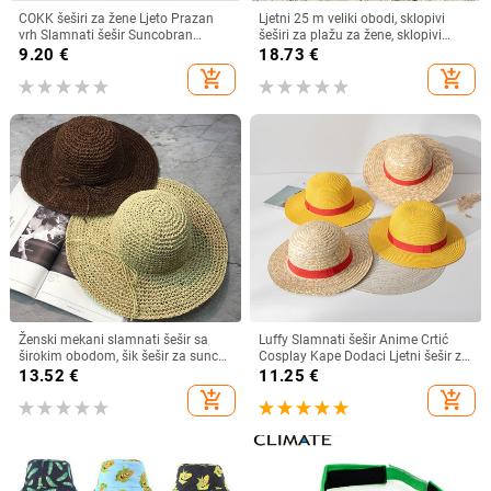
COKK šeširi za žene Ljeto Prazan
Ljetni 25 m veliki obodi, sklopivi
vrh Slamnati šešir Suncobran
šeširi za plažu za žene, sklopivi
Krema za sunčanje Šešir za plažu
slamnati šešir, šešir za zaštitu od
9.20
€
18.73
€
Ženski štitnik za zaštitu od sunca
sunca, šešir za putovanja
add_shopping_cart
add_shopping_cart
Roditelji Dječji Šeširi za sunce
Dropshipping
Ženski mekani slamnati šešir sa
Luffy Slamnati šešir Anime Crtić
širokim obodom, šik šešir za sunce
Cosplay Kape Dodaci Ljetni šešir za
Sklopivi ljetni slamnati šeširi za
sunce Suncobran Šešir za roditelje i
13.52
€
11.25
€
plažu za žene Kape za djevojčice
dijete Luffy šešir za žene Muškarci
add_shopping_cart
add_shopping_cart
Ženski šeširi od rafije