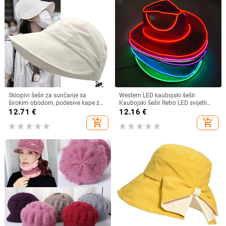
Sklopivi šešir za sunčanje sa
Western LED kaubojski šešir
širokim obodom, podesive kape za
Kaubojski šešir Retro LED svijetli
muškarce, žene, šeširi za plažu,
obod Jazz cilindar Svjetleći
12.71
€
12.16
€
ljetni brzosušeći viziri, ribarska kapa
mladenkin šešir Cosplay kostim
add_shopping_cart
add_shopping_cart
Kaubojsko odijelo za žene
muškarce