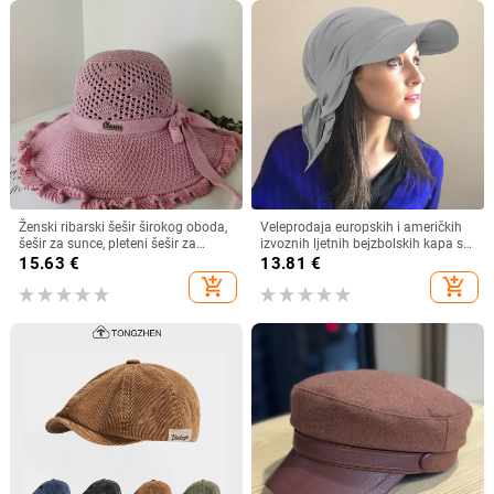
Ženski ribarski šešir širokog oboda,
Veleprodaja europskih i američkih
šešir za sunce, pleteni šešir za
izvoznih ljetnih bejzbolskih kapa s
sunce, šešir za odmor na plaži, šešir
vezicom na leđima, vanjski šešir,
15.63
€
13.81
€
za sunce širokog oboda
jednobojni vizir, šal/šešir
add_shopping_cart
add_shopping_cart