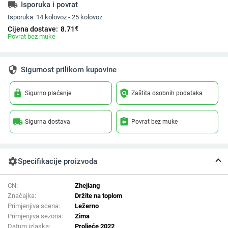
local_shipping
Isporuka i povrat
Isporuka:
14 kolovoz - 25 kolovoz
€
Cijena dostave:
8.71
Povrat bez muke
security
Sigurnost prilikom kupovine
lock
policy
Sigurno plaćanje
Zaštita osobnih podataka
local_shipping
assignment_return
Sigurna dostava
Povrat bez muke
settings
Specifikacije proizvoda
CN:
Zhejiang
Značajka:
Držite na toplom
Primjenjiva scena:
Ležerno
Primjenjiva sezona:
Zima
Datum izlaska:
Proljeće 2022