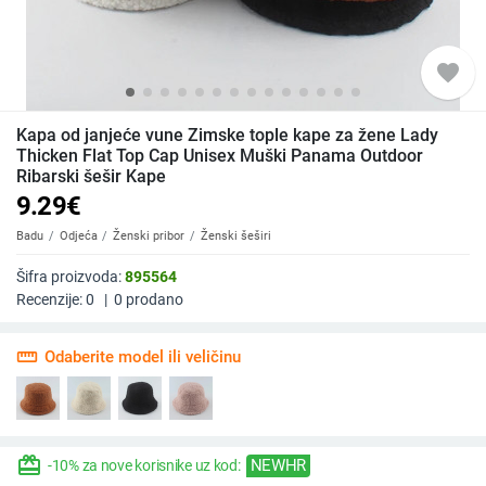
favorite
Kapa od janjeće vune Zimske tople kape za žene Lady
Thicken Flat Top Cap Unisex Muški Panama Outdoor
Ribarski šešir Kape
9.29
€
Badu
Odjeća
Ženski pribor
Ženski šeširi
Šifra proizvoda:
895564
Recenzije:
0
|
0
prodano
straighten
Odaberite model ili veličinu
redeem
NEWHR
-10% za nove korisnike uz kod: