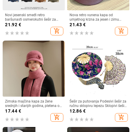
Novi jesenski smeđi retro
Nova retro vunena kapa od
baršunasti osmerokutni šešir za
umjetnog krzna za jesen i zimu
muškarce i žene, nošen unatrag s
2025. za žene, britanski
21.92
€
21.43
€
beretkom, univerzalni šešir u jednoj
osmerokutni ravni cilindar za
add_shopping_cart
add_shopping_cart
boji za jesen i zimu
književna putovanja
Zimska majčina kapa za žene
Šešir za putovanja Podesivi šešir za
srednjih i starijih godina, pletena od
ručnu sklopivu lepezu Sklopivi šešir
zečjeg krzna, otporna na hladnoću,
od bambusa i lepeza Ljetna plaža
17.44
€
12.86
€
topla, vunena kapa plus baršunasta
Sklopivi šešir i lepeza R7RF
add_shopping_cart
add_shopping_cart
kapa za umivaonik