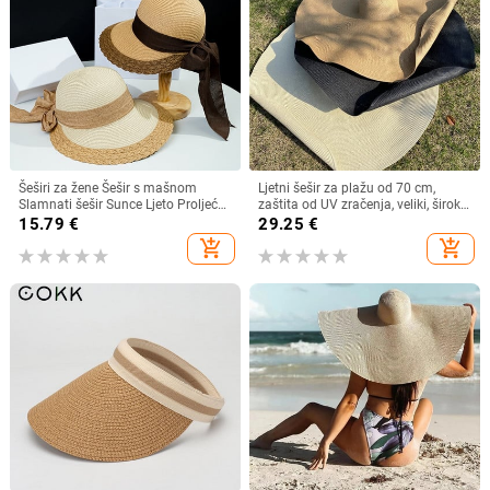
Šeširi za žene Šešir s mašnom
Ljetni šešir za plažu od 70 cm,
Slamnati šešir Sunce Ljeto Proljeće
zaštita od UV zračenja, veliki, široki
Veliki obodi Plaža Na otvorenom
obodi, 35 cm, sklopivi slamnati
15.79
€
29.25
€
Ženski ljetni šešir Sombreros De
šeširi, velike sklopive kape za
add_shopping_cart
add_shopping_cart
Mujer
zaštitu od sunca