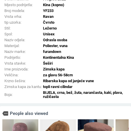
Mjesto podrijetla:
Kina (kopno)
Broj modela:
YF233
Vrsta vrha:
Ravan
tip uzorka:
Čvrsto
Stil:
Ležerno
Spol:
Unisex
Naziv odjela:
Odrasla osoba
Materijal:
Poliester, vuna
Naziv marke:
furandown
Podrijetlo:
Kontinentalna Kina
Vrsta stavke:
Šeširi
Ime proizvoda:
Zimska kapa
Veličina:
za glavu 56-58cm
Krzno šešira:
Ribarska kapa od janjeće vune
Zimska kapa za kantu:
topli ravni cilindar
BIJELA, crna, bež, žuta, narančasta, kaki, plava,
Boja:
ružičasta
more
People also viewed