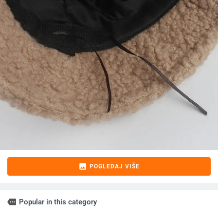
image
POGLEDAJ VIŠE
more
Popular in this category