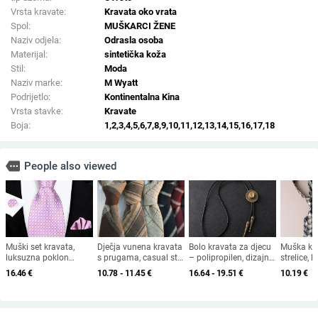
Vrsta kravate:
Kravata oko vrata
Spol:
MUŠKARCI ŽENE
Naziv odjela:
Odrasla osoba
Materijal:
sintetička koža
Stil:
Moda
Naziv marke:
M Wyatt
Podrijetlo:
Kontinentalna Kina
Vrsta stavke:
Kravate
Boja:
1,2,3,4,5,6,7,8,9,10,11,12,13,14,15,16,17,18
more
People also viewed
Muški set kravata,
Dječja vunena kravata
Bolo kravata za djecu
Muška kra
luksuzna poklon
s prugama, casual stil,
– polipropilen, dizajn
strelice, l
kutija, poslovno
proljeće 2025
cvijet ovratnika, za
s floraln
16.46
€
10.78 - 11.45
€
16.64 - 19.51
€
10.19
€
ležerno, set od tri dijela
dječake
od poliest
za kravatu 8 cm,
muška kravata s
prilagođenim