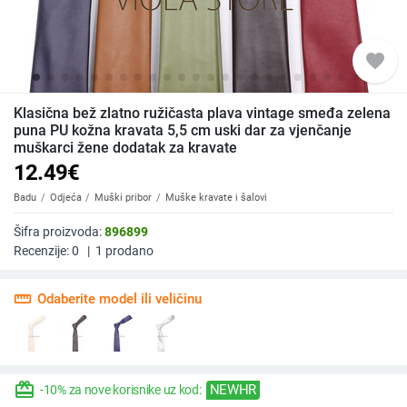
favorite
Klasična bež zlatno ružičasta plava vintage smeđa zelena
puna PU kožna kravata 5,5 cm uski dar za vjenčanje
muškarci žene dodatak za kravate
12.49
€
Badu
Odjeća
Muški pribor
Muške kravate i šalovi
Šifra proizvoda:
896899
Recenzije:
0
|
1
prodano
straighten
Odaberite model ili veličinu
redeem
NEWHR
-10% za nove korisnike uz kod: