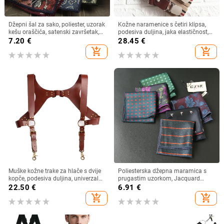
Džepni šal za sako, poliester, uzorak
Kožne naramenice s četiri klipsa,
kešu oraščića, satenski završetak,
podesiva duljina, jaka elastičnost,
moderan stil, standardna širina
mogućnost prilagodbe
7.20
€
28.45
€
add_shopping_cart
add_shopping_cart
Muške kožne trake za hlače s dvije
Poliesterska džepna maramica s
kopče, podesiva duljina, univerzalna
prugastim uzorkom, Jacquard
veličina
tkanina, ležerni stil, za odrasle, zima
22.50
€
6.91
€
2020
add_shopping_cart
add_shopping_cart