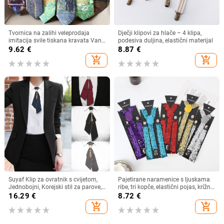
Tvornica na zalihi veleprodaja
Dječji klipovi za hlače – 4 klipa,
imitacija svile tiskana kravata Van
podesiva duljina, elastični materijal
Gogh uljana slika serija kravata
9.62
€
8.87
€
antikna američka retro ležerna
add_shopping_cart
add_shopping_cart
Suyaf Klip za ovratnik s cvijetom,
Pajetirane naramenice s ljuskama
Jednobojni, Korejski stil za parove,
ribe, tri kopče, elastični pojas, krížni
Za odrasle
dizajn, za odrasle
16.29
€
8.72
€
add_shopping_cart
add_shopping_cart