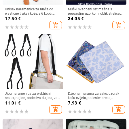
Unisex naramenice za hlače od
Muški svadbeni set mašna s
elastične trake i kože, s 6 kopči,
prugastim uzorkom, oblik strelice,
podesive duljine, križno na leđima
standardna širina, poliester
17.50
€
34.05
€
add_shopping_cart
add_shopping_cart
Jiou naramenica za električni
Džepna marama za sako, uzorak
skuter, najlon, podesiva duljina, za
kešu cvijeta, poliester pređa,
odrasle, kompatibilno s Xiaomi
tiskano, stil za slobodno vrijeme
11.01
€
7.93
€
1S/M365
add_shopping_cart
add_shopping_cart