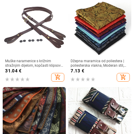
Muške naramenice s križnim
Džepna maramica od poliestera |
stražnjim dijelom, kopčasti klipsovi,
poliesterska vlakna, Moderan stil,
podesiva duljina
džakard tkanina, geometrijski
31.04
€
7.13
€
uzorak
add_shopping_cart
add_shopping_cart