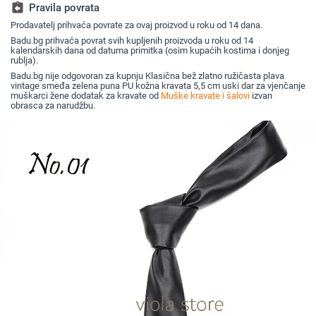
logotipom.
assignment_return
Pravila povrata
Prodavatelj prihvaća povrate za ovaj proizvod u roku od 14 dana.
Badu.bg prihvaća povrat svih kupljenih proizvoda u roku od 14
kalendarskih dana od datuma primitka (osim kupaćih kostima i donjeg
rublja).
Badu.bg nije odgovoran za kupnju Klasična bež zlatno ružičasta plava
vintage smeđa zelena puna PU kožna kravata 5,5 cm uski dar za vjenčanje
muškarci žene dodatak za kravate od
Muške kravate i šalovi
izvan
obrasca za narudžbu.