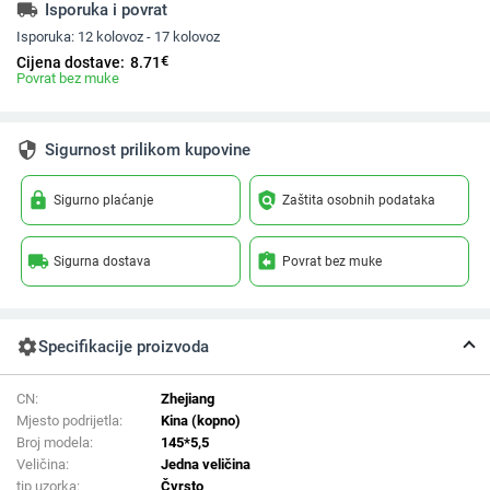
local_shipping
Isporuka i povrat
Isporuka:
12 kolovoz - 17 kolovoz
€
Cijena dostave:
8.71
Povrat bez muke
security
Sigurnost prilikom kupovine
lock
policy
Sigurno plaćanje
Zaštita osobnih podataka
local_shipping
assignment_return
Sigurna dostava
Povrat bez muke
settings
Specifikacije proizvoda
CN:
Zhejiang
Mjesto podrijetla:
Kina (kopno)
Broj modela:
145*5,5
Veličina:
Jedna veličina
tip uzorka:
Čvrsto