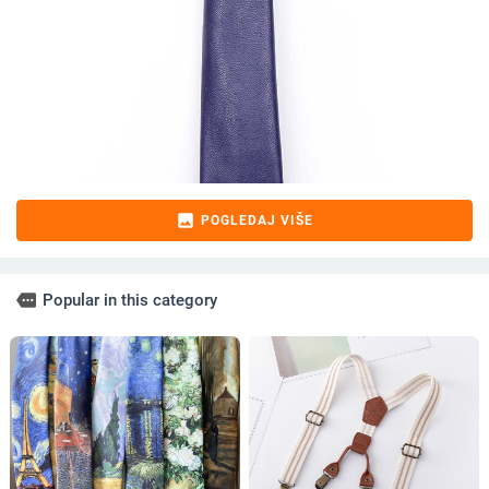
image
POGLEDAJ VIŠE
more
Popular in this category