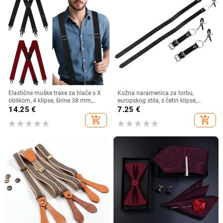
Elastične muške trake za hlače s X
Kožna naramenica za torbu,
oblikom, 4 klipse, širine 38 mm,
europskog stila, s četiri klipse,
crna kuka i kopča.
podesiva duljina, preko tijela.
14.25
€
7.25
€
add_shopping_cart
add_shopping_cart