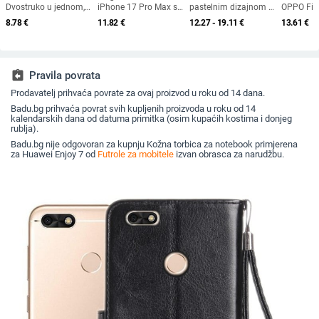
Dvostruko u jednom,
iPhone 17 Pro Max s
pastelnim dizajnom –
OPPO Find
Originalni dizajn;
kompletnom zaštitom
medvjeđi motiv s
dvobojn
8.78
€
11.82
€
12.27 - 19.11
€
13.61
€
Materijal: TPU+PC;
objektiva kamere
zvjezdicama i
teksturom
Proces: Injekcijsko
bombonima za
fluoresci
oblikovanje; Funkcije:
modele iPhone 17 Pro
linijama,
Stalak, Magnetno
Max, 16 Plus, 14 i 15
zaštitno 
privlačenje, Zaštita od
assignment_return
Pravila povrata
padova; Kompatibilno
s POCO X3
Prodavatelj prihvaća povrate za ovaj proizvod u roku od 14 dana.
Badu.bg prihvaća povrat svih kupljenih proizvoda u roku od 14
kalendarskih dana od datuma primitka (osim kupaćih kostima i donjeg
rublja).
Badu.bg nije odgovoran za kupnju Kožna torbica za notebook primjerena
za Huawei Enjoy 7 od
Futrole za mobitele
izvan obrasca za narudžbu.