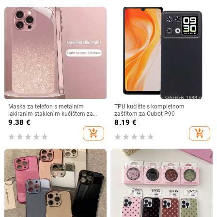
Maska za telefon s metalnim
TPU kućište s kompletnom
lakiranim staklenim kućištem za
zaštitom za Cubot P90
iPhone 11–14 Pro Max, disipacija
9.38
€
8.19
€
topline, model YK263
add_shopping_cart
add_shopping_cart