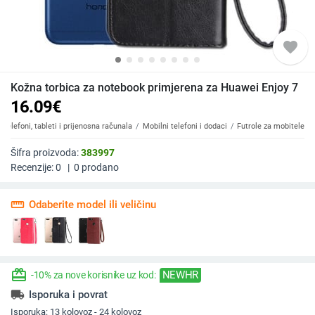
favorite
Kožna torbica za notebook primjerena za Huawei Enjoy 7
16.09
€
Telefoni, tableti i prijenosna računala
Mobilni telefoni i dodaci
Futrole za mobitele
Šifra proizvoda:
383997
Recenzije:
0
|
0
prodano
straighten
Odaberite model ili veličinu
redeem
NEWHR
-10% za nove korisnike uz kod:
local_shipping
Isporuka i povrat
Isporuka:
13 kolovoz - 24 kolovoz