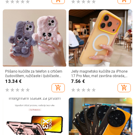
fotografiranje pod vodom
Plišano kućište za telefon s crtićem
Jelly magnetsko kućište za iPhone
čudovištem, ružičaste i ljubičaste
17 Pro Max, mat završna obrada,
boje, za iPhone 15, 12, 13 i 16 Pro
potpuna zaštita
13.34
€
7.56
€
Max
add_shopping_cart
add_shopping_cart