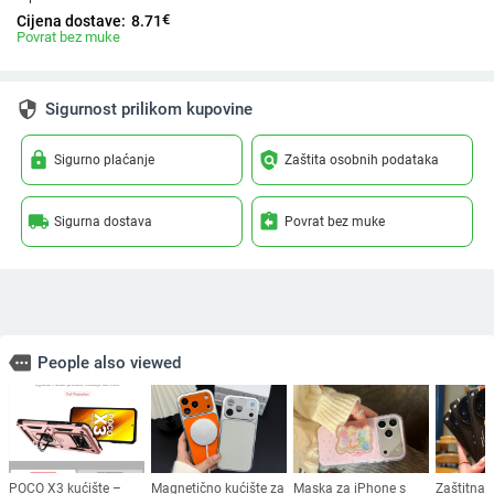
€
Cijena dostave:
8.71
Povrat bez muke
security
Sigurnost prilikom kupovine
lock
policy
Sigurno plaćanje
Zaštita osobnih podataka
local_shipping
assignment_return
Sigurna dostava
Povrat bez muke
more
People also viewed
POCO X3 kućište –
Magnetično kućište za
Maska za iPhone s
Zaštitna f