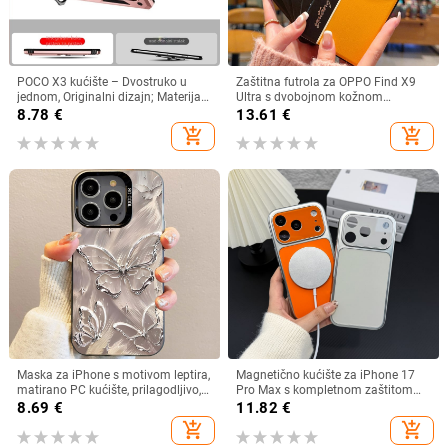
POCO X3 kućište – Dvostruko u
Zaštitna futrola za OPPO Find X9
jednom, Originalni dizajn; Materijal:
Ultra s dvobojnom kožnom
TPU+PC; Proces: Injekcijsko
teksturom i fluorescirajućim
8.78
€
13.61
€
oblikovanje; Funkcije: Stalak,
linijama, GT8Pro zaštitno kućište
add_shopping_cart
add_shopping_cart
Magnetno privlačenje, Zaštita od
padova; Kompatibilno s POCO X3
Maska za iPhone s motivom leptira,
Magnetično kućište za iPhone 17
matirano PC kućište, prilagodljivo,
Pro Max s kompletnom zaštitom
kompatibilno s iPhone 11–14
objektiva kamere
8.69
€
11.82
€
Pro/Max
add_shopping_cart
add_shopping_cart