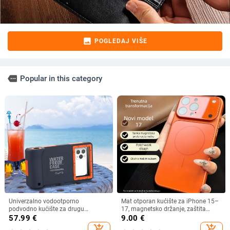
image
POGLEDAJ VIŠE
more
Popular in this category
Univerzalno vodootporno
Mat otporan kućište za iPhone 15–
podvodno kućište za drugu
17, magnetsko držanje, zaštita
generaciju serije iPhone 167 Pro,
objektiva, u različitim bojama
57.99
€
9.00
€
kompatibilno s Apple i Samsung za
add_shopping_cart
add_shopping_cart