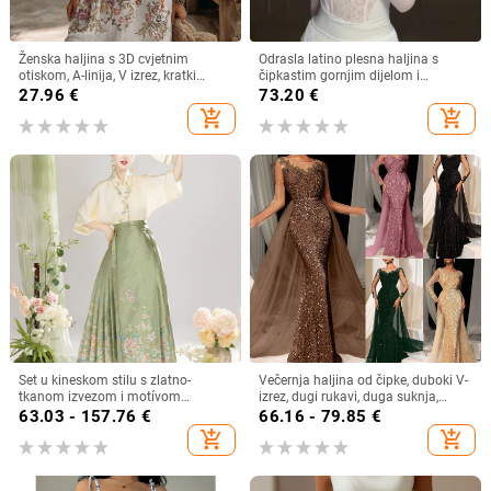
Ženska haljina s 3D cvjetnim
Odrasla latino plesna haljina s
otiskom, A-linija, V izrez, kratki
čipkastim gornjim dijelom i
rukavi, kratka duljina haljine, pull-
resicama na suknji, najlon 95%+,
27.96
€
73.20
€
over stil, lan i poliester
naborita tekstura, jesen 2024
add_shopping_cart
add_shopping_cart
Set u kineskom stilu s zlatno-
Večernja haljina od čipke, duboki V-
tkanom izvezom i motívom
izrez, dugi rukavi, duga suknja,
konjskog profila, proljeće/ljeto
materijal od poliestera/elastana
63.03 - 157.76
€
66.16 - 79.85
€
add_shopping_cart
add_shopping_cart