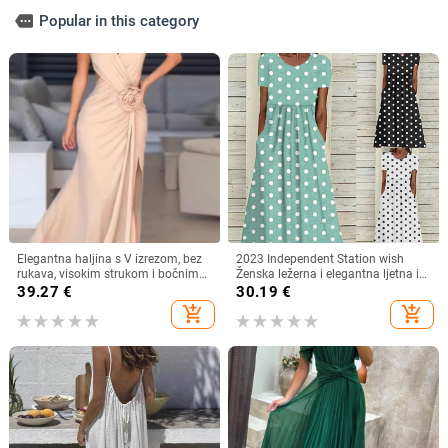
more
Popular in this category
Elegantna haljina s V izrezom, bez
2023 Independent Station wish
rukava, visokim strukom i bočnim
Ženska ležerna i elegantna ljetna i
prorezom, od poliestera s
jesenska nova haljina s printom i
39.27
€
30.19
€
elastanom
točkicama, okruglim izrezom,
add_shopping_cart
add_shopping_cart
kratkih rukava i strukom