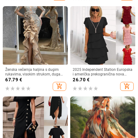
uzorkom
Ženska večernja haljina s dugim
2025 Independent Station Europska
rukavima, visokim strukom, duga
i američka prekogranična nova
suknja, metalni sprej materijal,
ljetna haljina kratkih rukava
67.79
€
26.70
€
poliester 95%+
okruglog izreza jednobojna ženska
add_shopping_cart
add_shopping_cart