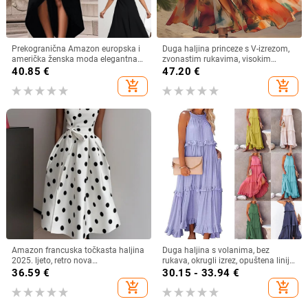
Prekogranična Amazon europska i
Duga haljina princeze s V-izrezom,
američka ženska moda elegantna
zvonastim rukavima, visokim
nepravilna haljina s ukrasom od
strukom, geometrijski uzorak,
40.85
€
47.20
€
bočnih gumba
poliester
add_shopping_cart
add_shopping_cart
Amazon francuska točkasta haljina
Duga haljina s volanima, bez
2025. ljeto, retro nova
rukava, okrugli izrez, opuštena linija
temperamentna uska suknja za
struka, poliester‑spandeks,
36.59
€
30.15 - 33.94
€
žene
jednobojna
add_shopping_cart
add_shopping_cart