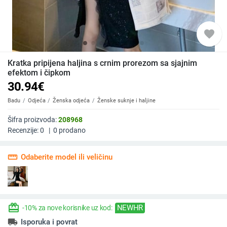
favorite
Kratka pripijena haljina s crnim prorezom sa sjajnim
efektom i čipkom
30.94
€
Badu
Odjeća
Ženska odjeća
Ženske suknje i haljine
Šifra proizvoda:
208968
Recenzije:
0
|
0
prodano
straighten
Odaberite model ili veličinu
redeem
NEWHR
-10% za nove korisnike uz kod:
local_shipping
Isporuka i povrat