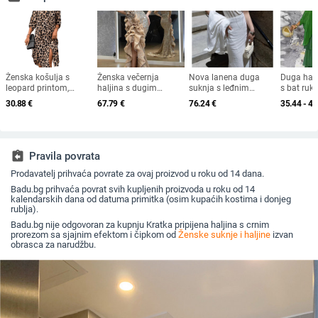
Ženska košulja s
Ženska večernja
Nova lanena duga
Duga halj
leopard printom,
haljina s dugim
suknja s leđnim
s bat ruk
europska i američka
rukavima, visokim
prorezom, za žene,
izrez, pro
30.88
€
67.79
€
76.24
€
35.44 - 43
vanjska trgovina,
strukom, duga suknja,
100% lan
tkana haljina s
metalni sprej materijal,
rukavima i sedam
poliester 95%+
točaka, široka modna
ženska midi haljina s
assignment_return
Pravila povrata
razdjelnim uzorkom
Prodavatelj prihvaća povrate za ovaj proizvod u roku od 14 dana.
Badu.bg prihvaća povrat svih kupljenih proizvoda u roku od 14
kalendarskih dana od datuma primitka (osim kupaćih kostima i donjeg
rublja).
Badu.bg nije odgovoran za kupnju Kratka pripijena haljina s crnim
prorezom sa sjajnim efektom i čipkom od
Ženske suknje i haljine
izvan
obrasca za narudžbu.