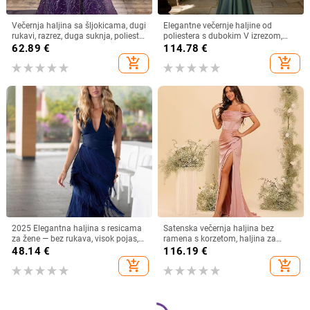
Večernja haljina sa šljokicama, dugi
Elegantne večernje haljine od
rukavi, razrez, duga suknja, poliester
poliestera s dubokim V izrezom,
70-80%
visokim pasom, dugim rukavima i
62.89
€
114.78
€
dugom suknjom
add_shopping_cart
add_shopping_cart
2025 Elegantna haljina s resicama
Satenska večernja haljina bez
za žene — bez rukava, visok pojas,
ramena s korzetom, haljina za
tanke naramenice, duboki V izrez,
kumu s prorezom, duga formalna
48.14
€
116.19
€
duga haljina
haljina
add_shopping_cart
add_shopping_cart