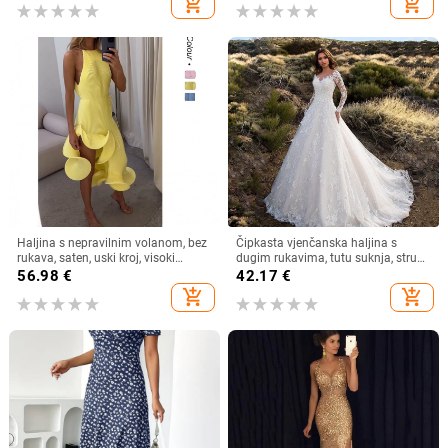
add_shopping_cart
add_shopping_cart
Haljina s nepravilnim volanom, bez
Čipkasta vjenčanska haljina s
rukava, saten, uski kroj, visoki
dugim rukavima, tutu suknja, struk
ovratnik
u sredini
56.98
€
42.17
€
add_shopping_cart
add_shopping_cart