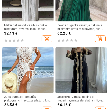
Maksi haljina od ice silk s crinkle
Zelena dugačka večernja haljina s
teksturom, otvoreni leđa i tanke
plisiranim kratkim rukavima, okrugli
naramenice, plisirana
izrez, A-linija
32.11
€
62.28
€
add_shopping_cart
add_shopping_cart
2025 Europski i američki
Jesenska i zimska haljina s
prekogranični izvoz za plažu, bikini
tregerima, mrežasta, zlatna niti, vez,
kupaći kostim s resicama, čista
jakna, kardigan, dvodijelna haljina,
26.58
€
66.16
€
boja, haljina za plažu
duga haljina za muslimane