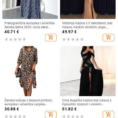
Prekogranična europska i američka
Večernja haljina s V dekolteom, bez
ženska ljetna 2025. nova seksi
rukava, visokim strukom, duga,
haljina s V-izrezom i kratkim
swing kroj, poliester, zip
40.71
€
49.97
€
rukavima s uskim strukom i
add_shopping_cart
add_shopping_cart
cvjetnim uzorkom s Amazon
printom
Ženska košulja s leopard printom,
Crna dugačka haljina bez rukava s
europska i američka vanjska
čipkastim izrezom i visokim
trgovina, tkana haljina s rukavima i
prorezom, večernja haljina
30.88
€
51.82
€
sedam točaka, široka modna
add_shopping_cart
add_shopping_cart
ženska midi haljina s razdjelnim