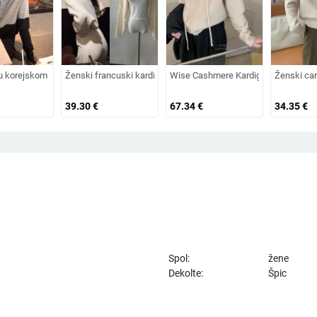
 polo ovratnik
olu-visoki ovratnik, slobodan kroj, dugi rukavi, 95% vuna
 korejskom stilu, okrugli izrez, dugi rukavi, udoban kroj, pleteni džemper za žene
Ženski francuski kardigan inspiriran Zhao Lusi, bez ovratnika, 
Wise Cashmere Kardigan s kapuljom i 
Ženski car
39.30
€
67.34
€
34.35
€
Spol:
žene
Dekolte:
Špic