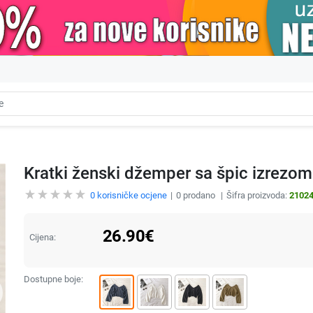
Kratki ženski džemper sa špic izrezo
0
korisničke ocjene
0
prodano
Šifra proizvoda:
2102
26.90
€
Cijena:
Dostupne boje: