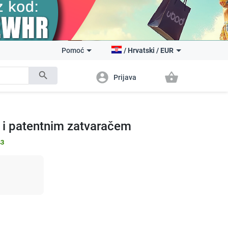
Pomoć
/
Hrvatski
/
EUR
search
account_circle
shopping_basket
Prijava
m i patentnim zatvaračem
43