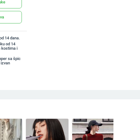
uke
ava
 od 14 dana.
oku od 14
 kostima i
mper sa špic
izvan