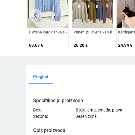
chevron_left
Pletena kardiganka s kapuljom, dvostruki zatvarač, dugi rukavi,
Vuneni pulover s kapuljom od vune, p
Kardigan u
63.67
€
26.20
€
24.94
€
Pregled
Specifikacije proizvoda
Boja:
Bijela, crna, smeđa, plava
Sezona:
Jesen zima
Opis proizvoda