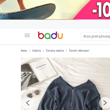
menu
Badu
Odjeća
Ženska odjeća
Ženski džemperi