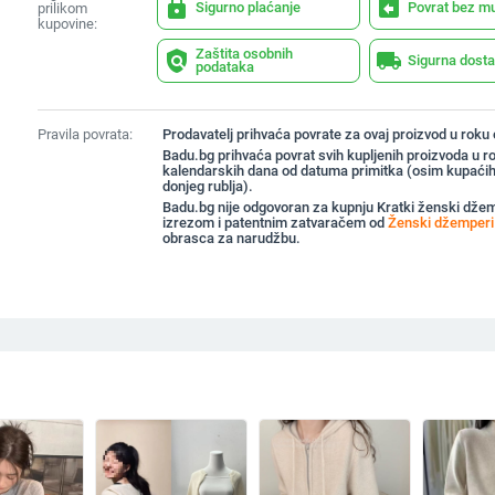
lock
assignment_return
Sigurno plaćanje
Povrat bez m
prilikom
kupovine:
Zaštita osobnih
policy
local_shipping
Sigurna dost
podataka
Pravila povrata:
Prodavatelj prihvaća povrate za ovaj proizvod u roku
Badu.bg prihvaća povrat svih kupljenih proizvoda u r
kalendarskih dana od datuma primitka (osim kupaćih
donjeg rublja).
Badu.bg nije odgovoran za kupnju Kratki ženski dže
izrezom i patentnim zatvaračem od
Ženski džemperi
obrasca za narudžbu.