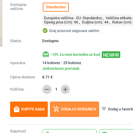
Dostupne
Standardno
veličine:
Europska veličina - EU:
Standardno
Veličina etikete:
Opseg prsa (cm):
96
Duljina (cm):
44
Rukav (cm):
check_circle
Ovaj proizvod odgovara veličini.
Status:
Dostupno
redeem
NEWHR
-10% za nove korisnike uz kod:
Isporuka:
14 kolovoz - 25 kolovoz
Jednostavan povratak
Cijena dostave:
8.71
€
remove
add
Količina:
1
local_mall
add_shopping_cart
favorite
Dodaj u favori
KUPITE SADA
DODAJ U KOŠARICU
Sigurnost