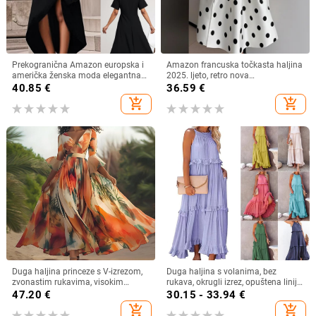
Prekogranična Amazon europska i
Amazon francuska točkasta haljina
američka ženska moda elegantna
2025. ljeto, retro nova
nepravilna haljina s ukrasom od
temperamentna uska suknja za
40.85
€
36.59
€
bočnih gumba
žene
add_shopping_cart
add_shopping_cart
Duga haljina princeze s V-izrezom,
Duga haljina s volanima, bez
zvonastim rukavima, visokim
rukava, okrugli izrez, opuštena linija
strukom, geometrijski uzorak,
struka, poliester‑spandeks,
47.20
€
30.15 - 33.94
€
poliester
jednobojna
add_shopping_cart
add_shopping_cart