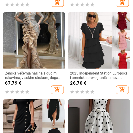
add_shopping_cart
add_shopping_cart
ženska midi haljina s razdjelnim
uzorkom
Ženska večernja haljina s dugim
2025 Independent Station Europska
rukavima, visokim strukom, duga
i američka prekogranična nova
suknja, metalni sprej materijal,
ljetna haljina kratkih rukava
67.79
€
26.70
€
poliester 95%+
okruglog izreza jednobojna ženska
add_shopping_cart
add_shopping_cart