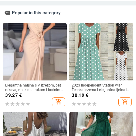
more
Popular in this category
Elegantna haljina s V izrezom, bez
2023 Independent Station wish
rukava, visokim strukom i bočnim
Ženska ležerna i elegantna ljetna i
prorezom, od poliestera s
jesenska nova haljina s printom i
39.27
€
30.19
€
elastanom
točkicama, okruglim izrezom,
add_shopping_cart
add_shopping_cart
kratkih rukava i strukom