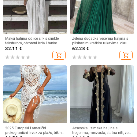
Maksi haljina od ice silk s crinkle
Zelena dugačka večernja haljina s
teksturom, otvoreni leđa i tanke
plisiranim kratkim rukavima, okrugli
naramenice, plisirana
izrez, A-linija
32.11
€
62.28
€
add_shopping_cart
add_shopping_cart
2025 Europski i američki
Jesenska i zimska haljina s
prekogranični izvoz za plažu, bikini
tregerima, mrežasta, zlatna niti, vez,