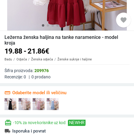
favorite
Ležerna ženska haljina na tanke naramenice - model
kroja
19.88 - 21.86
€
Badu
Odjeća
Ženska odjeća
Ženske suknje i haljine
Šifra proizvoda:
209976
Recenzije:
0
|
0
prodano
straighten
Odaberite model ili veličinu
redeem
NEWHR
-10% za nove korisnike uz kod:
local_shipping
Isporuka i povrat