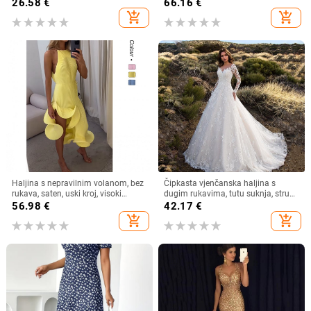
kupaći kostim s resicama, čista
jakna, kardigan, dvodijelna haljina,
26.58
€
66.16
€
boja, haljina za plažu
duga haljina za muslimane
add_shopping_cart
add_shopping_cart
Haljina s nepravilnim volanom, bez
Čipkasta vjenčanska haljina s
rukava, saten, uski kroj, visoki
dugim rukavima, tutu suknja, struk
ovratnik
u sredini
56.98
€
42.17
€
add_shopping_cart
add_shopping_cart