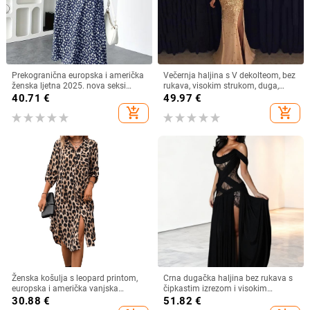
Prekogranična europska i američka
Večernja haljina s V dekolteom, bez
ženska ljetna 2025. nova seksi
rukava, visokim strukom, duga,
haljina s V-izrezom i kratkim
swing kroj, poliester, zip
40.71
€
49.97
€
rukavima s uskim strukom i
add_shopping_cart
add_shopping_cart
cvjetnim uzorkom s Amazon
printom
Ženska košulja s leopard printom,
Crna dugačka haljina bez rukava s
europska i američka vanjska
čipkastim izrezom i visokim
trgovina, tkana haljina s rukavima i
prorezom, večernja haljina
30.88
€
51.82
€
sedam točaka, široka modna