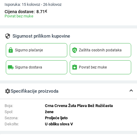
Isporuka:
15 kolovoz - 26 kolovoz
€
Cijena dostave:
8.71
Povrat bez muke
security
Sigurnost prilikom kupovine
lock
policy
Sigurno plaćanje
Zaštita osobnih podataka
local_shipping
assignment_return
Sigurna dostava
Povrat bez muke
settings
Specifikacije proizvoda
Boja:
Crna Crvena Žuta Plava Bež Ružičasta
Spol:
žene
Sezona:
Proljeće ljeto
Dekolte:
U obliku slova V