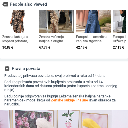
more
People also viewed
Ženska košulja s
Ženska večernja
Europska i američka
Europa i 
leopard printom,
haljina s dugim
vanjska trgovina
Države p
europska i američka
rukavima, visokim
ženska suknja
jesen i z
30.88
€
67.79
€
42.49
€
27.13
€
vanjska trgovina,
strukom, duga suknja,
Amazon AliExpress
Amazon n
tkana haljina s
metalni sprej materijal,
2023 labava modna
postaja 
rukavima i sedam
poliester 95%+
suknja preko koljena
tempera
točaka, široka modna
ležerna duga suknja
haljina s 
ženska midi haljina s
rukavima
assignment_return
Pravila povrata
razdjelnim uzorkom
odjeća
Prodavatelj prihvaća povrate za ovaj proizvod u roku od 14 dana.
Badu.bg prihvaća povrat svih kupljenih proizvoda u roku od 14
kalendarskih dana od datuma primitka (osim kupaćih kostima i donjeg
rublja).
Badu.bg nije odgovoran za kupnju Ležerna ženska haljina na tanke
naramenice - model kroja od
Ženske suknje i haljine
izvan obrasca za
narudžbu.