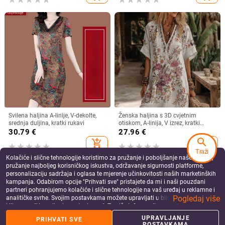
Svilena haljina A-linije, V-dekolte,
Ženska haljina s 3D cvjetnim
srednja duljina, kratki rukavi
otiskom, A-linija, V izrez, kratki
rukavi, kratka duljina haljine, pull-
30.79
€
27.96
€
over stil, lan i poliester
search
add_shopping_cart
add_shopping_cart
Traži
Kolačiće i slične tehnologije koristimo za pružanje i poboljšanje naše Usluge,
pružanje najboljeg korisničkog iskustva, održavanje sigurnosti platforme,
personalizaciju sadržaja i oglasa te mjerenje učinkovitosti naših marketinških
kampanja. Odabirom opcije "Prihvati sve" pristajete da mi i naši pouzdani
partneri pohranjujemo kolačiće i slične tehnologije na vaš uređaj u reklamne i
Pogledaj više
analitičke svrhe. Svojim postavkama možete upravljati u bilo kojem trenutku
klikom na "Upravljanje postavkama". Za više informacija pogledajte našu
Politiku privatnosti
.
UPRAVLJANJE
PRIHVATI SVE
POSTAVKAMA