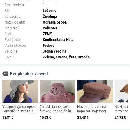
Broj modela:
1
Stil:
Ležerno
tip uzorka:
Životinja
Naziv odjela:
Odrasla osoba
Materijal:
Poliester
Spol:
ŽENE
Podrijetlo:
Kontinentalna Kina
Vrsta stavke:
Fedore
Veličina:
Jedna veličina
Boja:
Zelena, crvena, žuta, smeđa
more
People also viewed
Veleprodaja europskih
Ženski ribarski šešir
Nova retro vunena
Novi jese
i američkih izvoznih
širokog oboda, šešir
kapa od umjetnog
retro bar
ljetnih bejzbolskih
za sunce, pleteni šešir
krzna za jesen i zimu
osmerokut
13.81
€
15.63
€
21.43
€
21.92
€
kapa s vezicom na
za sunce, šešir za
2025. za žene,
muškarce 
leđima, vanjski šešir,
odmor na plaži, šešir
britanski osmerokutni
nošen un
jednobojni vizir, šal/
za sunce širokog
ravni cilindar za
beretkom,