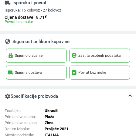
local_shipping
Isporuka i povrat
Isporuka:
16 kolovoz - 27 kolovoz
€
Cijena dostave:
8.71
Povrat bez muke
security
Sigurnost prilikom kupovine
lock
policy
Sigurno plaćanje
Zaštita osobnih podataka
local_shipping
assignment_return
Sigurna dostava
Povrat bez muke
settings
Specifikacije proizvoda
Značajka:
Ukrasiti
Primjenjiva scena:
Plaža
Primjenjiva sezona:
Zima
Datum izlaska:
Proljeće 2021
Mjesto podrijetla:
ITALIJA