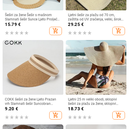
Šeširi za žene Šešir s mašnom
Ljetni šešir za plažu od 70 cm,
Slamnati šešir Sunce Ljeto Proljeće
zaštita od UV zračenja, veliki, široki
Veliki obodi Plaža Na otvorenom
obodi, 35 cm, sklopivi slamnati
15.79
€
29.25
€
Ženski ljetni šešir Sombreros De
šeširi, velike sklopive kape za
add_shopping_cart
add_shopping_cart
Mujer
zaštitu od sunca
COKK šeširi za žene Ljeto Prazan
Ljetni 25 m veliki obodi, sklopivi
vrh Slamnati šešir Suncobran
šeširi za plažu za žene, sklopivi
Krema za sunčanje Šešir za plažu
slamnati šešir, šešir za zaštitu od
9.20
€
18.73
€
Ženski štitnik za zaštitu od sunca
sunca, šešir za putovanja
add_shopping_cart
add_shopping_cart
Roditelji Dječji Šeširi za sunce
Dropshipping