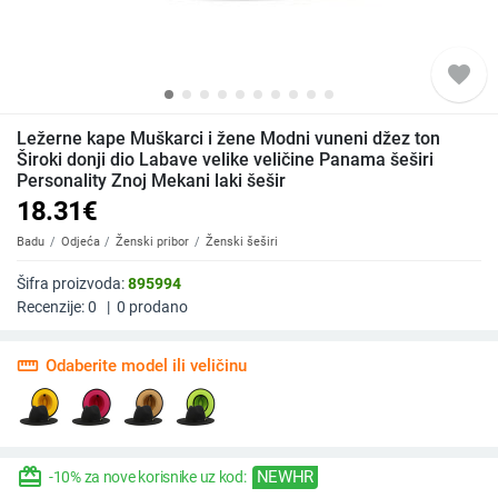
favorite
Ležerne kape Muškarci i žene Modni vuneni džez ton
Široki donji dio Labave velike veličine Panama šeširi
Personality Znoj Mekani laki šešir
18.31
€
Badu
Odjeća
Ženski pribor
Ženski šeširi
Šifra proizvoda:
895994
Recenzije:
0
|
0
prodano
straighten
Odaberite model ili veličinu
redeem
NEWHR
-10% za nove korisnike uz kod: