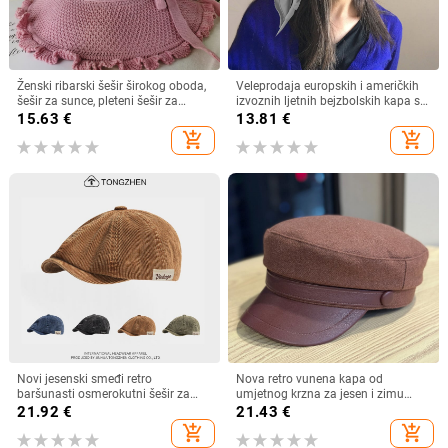
Ženski ribarski šešir širokog oboda,
Veleprodaja europskih i američkih
šešir za sunce, pleteni šešir za
izvoznih ljetnih bejzbolskih kapa s
sunce, šešir za odmor na plaži, šešir
vezicom na leđima, vanjski šešir,
15.63
€
13.81
€
za sunce širokog oboda
jednobojni vizir, šal/šešir
add_shopping_cart
add_shopping_cart
Novi jesenski smeđi retro
Nova retro vunena kapa od
baršunasti osmerokutni šešir za
umjetnog krzna za jesen i zimu
muškarce i žene, nošen unatrag s
2025. za žene, britanski
21.92
€
21.43
€
beretkom, univerzalni šešir u jednoj
osmerokutni ravni cilindar za
add_shopping_cart
add_shopping_cart
boji za jesen i zimu
književna putovanja