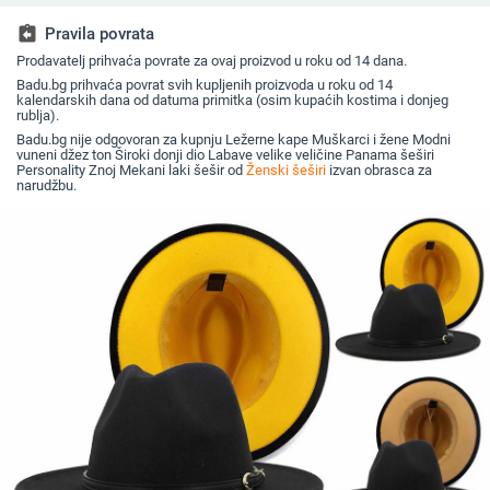
šešir
oboda
književna putovanja
šešir u je
jesen i z
assignment_return
Pravila povrata
Prodavatelj prihvaća povrate za ovaj proizvod u roku od 14 dana.
Badu.bg prihvaća povrat svih kupljenih proizvoda u roku od 14
kalendarskih dana od datuma primitka (osim kupaćih kostima i donjeg
rublja).
Badu.bg nije odgovoran za kupnju Ležerne kape Muškarci i žene Modni
vuneni džez ton Široki donji dio Labave velike veličine Panama šeširi
Personality Znoj Mekani laki šešir od
Ženski šeširi
izvan obrasca za
narudžbu.