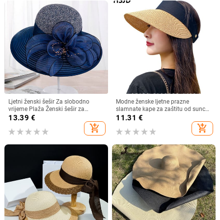
Ljetni ženski šešir Za slobodno
Modne ženske ljetne prazne
vrijeme Plaža Ženski šešir za
slamnate kape za zaštitu od sunca
sunčanje Elegantni šešir širokog
s velikim obodom, podesivi ženski
13.39
€
11.31
€
oboda Svileni šešir s kantom s
šešir za zaštitu od sunca za
add_shopping_cart
add_shopping_cart
cvijetom Ležerna kapa Ženska
sportove na plaži
fedora