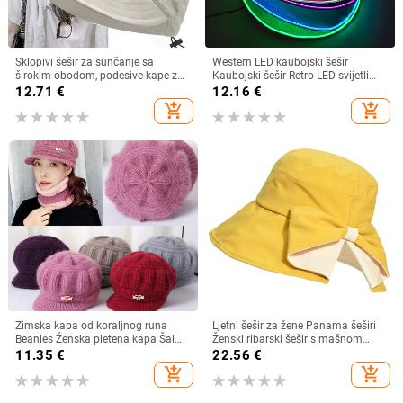
Sklopivi šešir za sunčanje sa
Western LED kaubojski šešir
širokim obodom, podesive kape za
Kaubojski šešir Retro LED svijetli
muškarce, žene, šeširi za plažu,
obod Jazz cilindar Svjetleći
12.71
€
12.16
€
ljetni brzosušeći viziri, ribarska kapa
mladenkin šešir Cosplay kostim
add_shopping_cart
add_shopping_cart
Kaubojsko odijelo za žene
muškarce
Zimska kapa od koraljnog runa
Ljetni šešir za žene Panama šeširi
Beanies Ženska pletena kapa Šal
Ženski ribarski šešir s mašnom
Održava toplinu Vunena pletena
Trend ženski šeširi s kantom
11.35
€
22.56
€
kapa Kapa sa šiltom Dvoslojne
Suncobran Prozračne kape za
add_shopping_cart
add_shopping_cart
zaštitne kape
sunce za žene