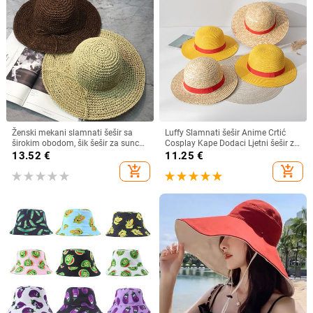
Ženski mekani slamnati šešir sa
Luffy Slamnati šešir Anime Crtić
širokim obodom, šik šešir za sunce
Cosplay Kape Dodaci Ljetni šešir za
Sklopivi ljetni slamnati šeširi za
sunce Suncobran Šešir za roditelje i
13.52
€
11.25
€
plažu za žene Kape za djevojčice
dijete Luffy šešir za žene Muškarci
add_shopping_cart
add_shopping_cart
Ženski šeširi od rafije