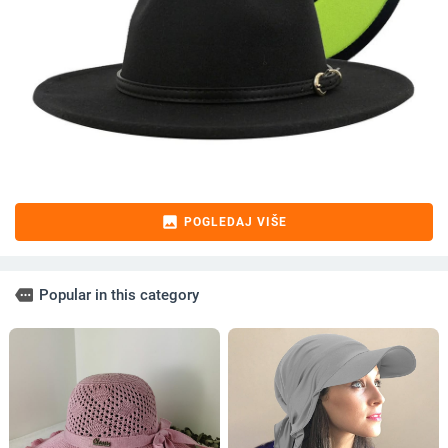
image
POGLEDAJ VIŠE
more
Popular in this category