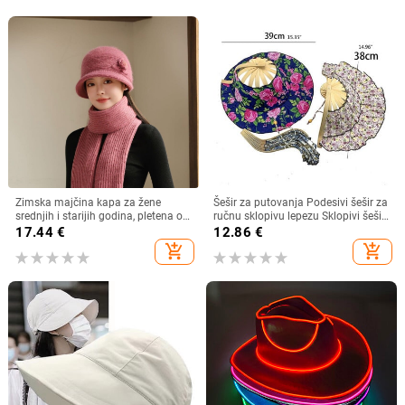
Zimska majčina kapa za žene
Šešir za putovanja Podesivi šešir za
srednjih i starijih godina, pletena od
ručnu sklopivu lepezu Sklopivi šešir
zečjeg krzna, otporna na hladnoću,
od bambusa i lepeza Ljetna plaža
17.44
€
12.86
€
topla, vunena kapa plus baršunasta
Sklopivi šešir i lepeza R7RF
add_shopping_cart
add_shopping_cart
kapa za umivaonik