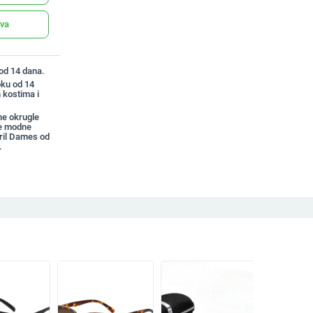
ava
 od 14 dana.
oku od 14
 kostima i
e okrugle
ne modne
ril Dames od
.