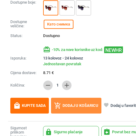
Dostupne boje:
Dostupne
Като снимка
veličine:
Status:
Dostupno
redeem
NEWHR
-10% za nove korisnike uz kod:
Isporuka:
13 kolovoz - 24 kolovoz
Jednostavan povratak
Cijena dostave:
8.71
€
remove
add
Količina:
1
local_mall
add_shopping_cart
favorite
Dodaj u favori
KUPITE SADA
DODAJ U KOŠARICU
Sigurnost
lock
assignment_return
Sigurno plaćanje
Povrat bez m
prilikom