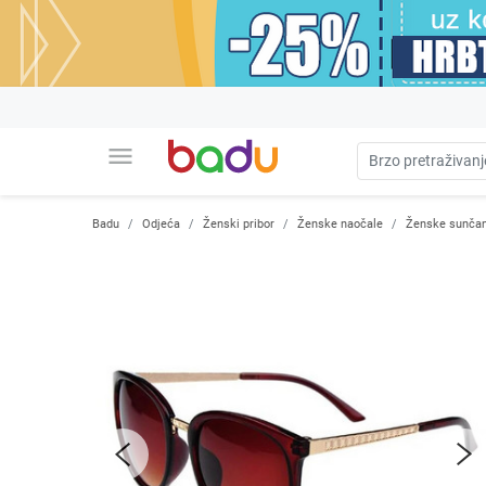
menu
Badu
Odjeća
Ženski pribor
Ženske naočale
Ženske sunčan