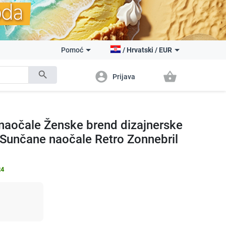
Pomoć
/
Hrvatski
/
EUR
search
account_circle
shopping_basket
Prijava
aočale Ženske brend dizajnerske
 Sunčane naočale Retro Zonnebril
24