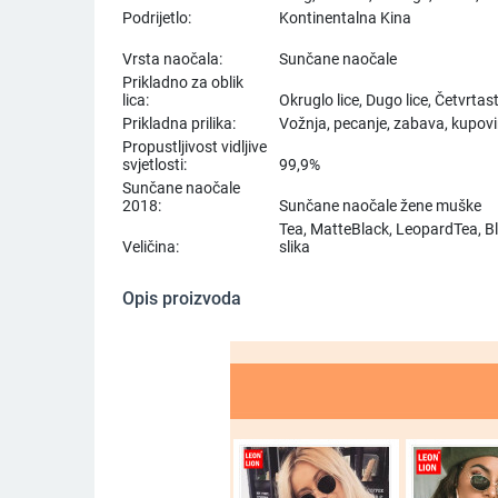
Podrijetlo:
Kontinentalna Kina
Vrsta naočala:
Sunčane naočale
Prikladno za oblik
lica:
Okruglo lice, Dugo lice, Četvrtast
Prikladna prilika:
Vožnja, pecanje, zabava, kupov
Propustljivost vidljive
svjetlosti:
99,9%
Sunčane naočale
2018:
Sunčane naočale žene muške
Tea, MatteBlack, LeopardTea, B
Veličina:
slika
Opis proizvoda