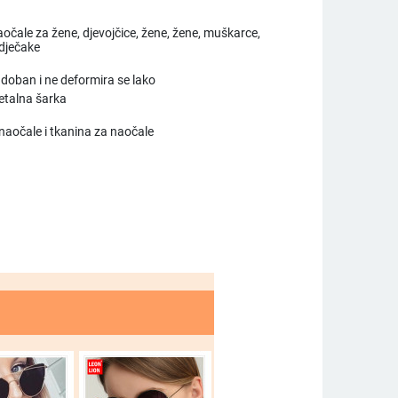
čale za žene, djevojčice, žene, žene, muškarce,
dječake
doban i ne deformira se lako
talna šarka
naočale i tkanina za naočale