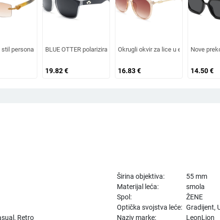
 trendovi s velikim okvirom, sunčane naočale za vanjsku upotrebu
menzija u europskom i američkom stilu, ženske četvrtaste sunčane naočale s o
 stil personaliziranih sunčanih naočala s dijamantnim umetkom, moderne i četv
BLUE OTTER polarizirane sunčane naočale, sunčane naočale za 
Okrugli okvir za lice u europskom i 
Nove preko
19.82
€
16.83
€
14.50
€
Širina objektiva:
55 mm
Materijal leća:
smola
Spol:
ŽENE
Optička svojstva leće:
Gradijent,
sual, Retro
Naziv marke:
LeonLion