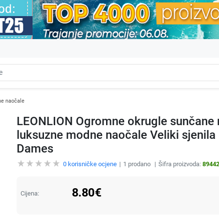
e naočale
LEONLION Ogromne okrugle sunčane n
luksuzne modne naočale Veliki sjenila
Dames
0
korisničke ocjene
1
prodano
Šifra proizvoda:
8944
8.80
€
Cijena: