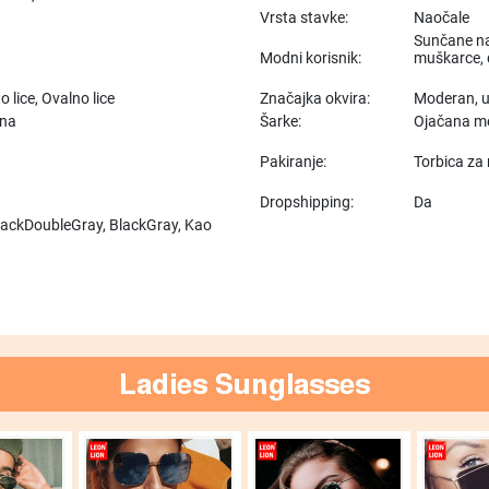
Vrsta stavke:
Naočale
Sunčane nao
Modni korisnik:
muškarce, 
o lice, Ovalno lice
Značajka okvira:
Moderan, u
ina
Šarke:
Ojačana me
Pakiranje:
Torbica za 
Dropshipping:
Da
lackDoubleGray, BlackGray, Kao