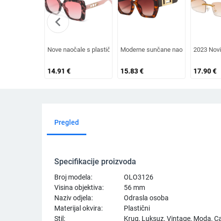
chevron_left
Nove naočale s plastičnim okvirom, europski i američki modni
Moderne sunčane naočale velikih di
2023 Novi
14.91
€
15.83
€
17.90
€
Pregled
Specifikacije proizvoda
Broj modela:
OLO3126
Visina objektiva:
56 mm
Naziv odjela:
Odrasla osoba
Materijal okvira:
Plastični
Stil:
Krug, Luksuz, Vintage, Moda, Ca