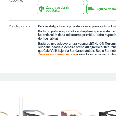
kupovine:
Zaštita osobnih
policy
local_shipping
Sigurna dost
podataka
Pravila povrata:
Prodavatelj prihvaća povrate za ovaj proizvod u roku
Badu.bg prihvaća povrat svih kupljenih proizvoda u r
kalendarskih dana od datuma primitka (osim kupaćih
donjeg rublja).
Badu.bg nije odgovoran za kupnju LEONLION Ogromn
sunčane naočale Ženske brend dizajnerske luksuz
naočale Veliki sjenila Sunčane naočale Retro Zonneb
Ženske sunčane naočale
izvan obrasca za narudžbu