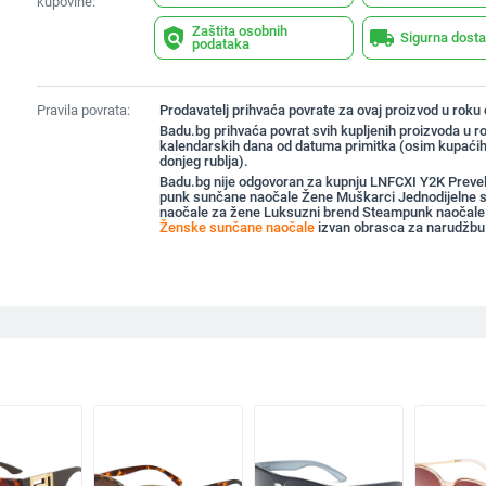
kupovine:
Zaštita osobnih
policy
local_shipping
Sigurna dost
podataka
Pravila povrata:
Prodavatelj prihvaća povrate za ovaj proizvod u roku
Badu.bg prihvaća povrat svih kupljenih proizvoda u r
kalendarskih dana od datuma primitka (osim kupaćih
donjeg rublja).
Badu.bg nije odgovoran za kupnju LNFCXI Y2K Prevel
punk sunčane naočale Žene Muškarci Jednodijelne 
naočale za žene Luksuzni brend Steampunk naočale
Ženske sunčane naočale
izvan obrasca za narudžbu