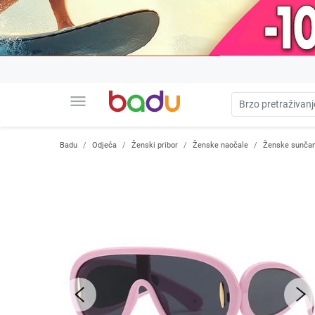
menu
Badu
Odjeća
Ženski pribor
Ženske naočale
Ženske sunčan