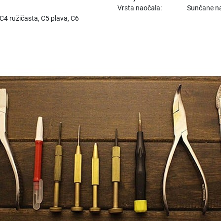
Vrsta naočala:
Sunčane n
C4 ružičasta, C5 plava, C6