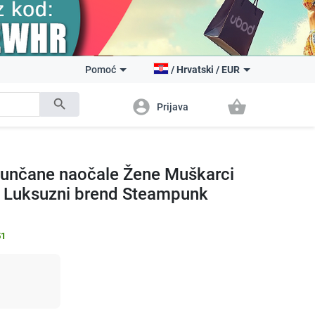
Pomoć
/
Hrvatski
/
EUR
search
account_circle
shopping_basket
Prijava
sunčane naočale Žene Muškarci
e Luksuzni brend Steampunk
51