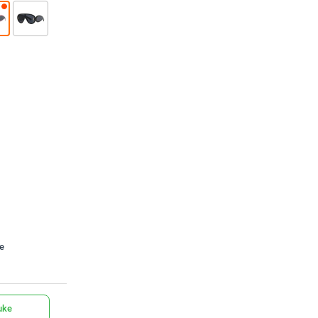
te
uke