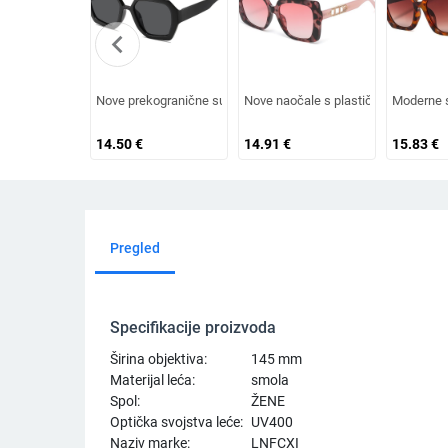
chevron_left
Nove prekogranične sunčane naočale s dvostrukim mostom nepr
Nove naočale s plastičnim okvirom, 
Moderne s
14.50
€
14.91
€
15.83
€
Pregled
Specifikacije proizvoda
Širina objektiva:
145 mm
Materijal leća:
smola
Spol:
ŽENE
Optička svojstva leće:
UV400
Naziv marke:
LNFCXI