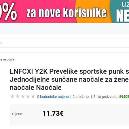
e naočale
LNFCXI Y2K Prevelike sportske punk 
Jednodijelne sunčane naočale za žen
naočale Naočale
0
korisničke ocjene
2
prodano
Šifra proizvoda:
8940
11.73
€
Cijena: