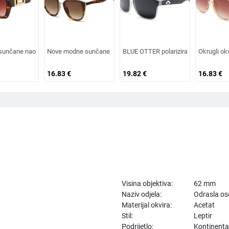
avilnog oblika, europski i američki stil, popularne, moderne sunčane naočale
europski i američki modni trendovi s velikim okvirom, sunčane naočale za vanj
unčane naočale velikih dimenzija u europskom i američkom stilu, ženske četvr
Nove modne sunčane naočale 2026. s okvirom u obliku mačke i 
BLUE OTTER polarizirane sunčane nao
Okrugli ok
16.83
€
19.82
€
16.83
€
Visina objektiva:
62 mm
Naziv odjela:
Odrasla o
Materijal okvira:
Acetat
Stil:
Leptir
Podrijetlo:
Kontinenta