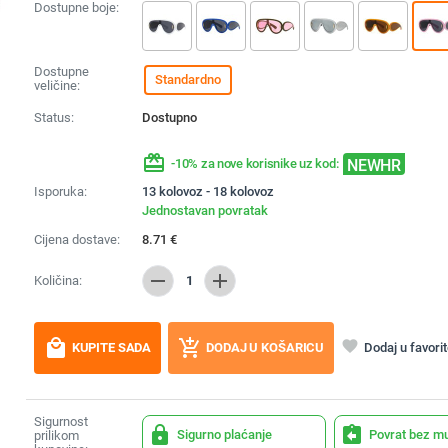
Dostupne boje:
Dostupne
Standardno
veličine:
Status:
Dostupno
redeem
NEWHR
-10% za nove korisnike uz kod:
Isporuka:
13 kolovoz - 18 kolovoz
Jednostavan povratak
Cijena dostave:
8.71
€
remove
add
Količina:
1
local_mall
add_shopping_cart
favorite
Dodaj u favori
KUPITE SADA
DODAJ U KOŠARICU
Sigurnost
lock
assignment_return
Sigurno plaćanje
Povrat bez m
prilikom