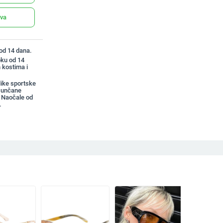
ava
 od 14 dana.
oku od 14
 kostima i
ike sportske
sunčane
 Naočale od
.