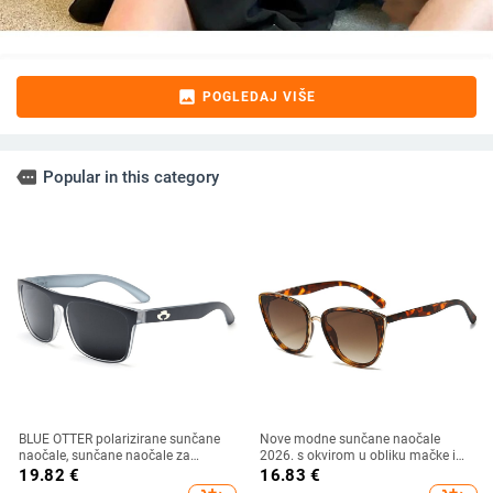
image
POGLEDAJ VIŠE
more
Popular in this category
BLUE OTTER polarizirane sunčane
Nove modne sunčane naočale
naočale, sunčane naočale za
2026. s okvirom u obliku mačke i
sportove na otvorenom, sunčane
zlatnim rubom - moderne,
19.82
€
16.83
€
naočale za plažu, naočale za
elegantne i svestrane