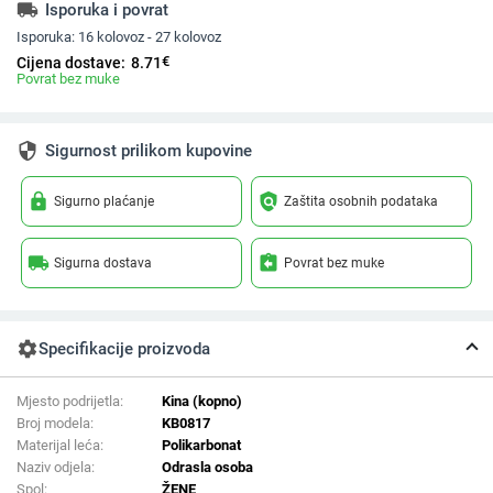
local_shipping
Isporuka i povrat
Isporuka:
16 kolovoz - 27 kolovoz
€
Cijena dostave:
8.71
Povrat bez muke
security
Sigurnost prilikom kupovine
lock
policy
Sigurno plaćanje
Zaštita osobnih podataka
local_shipping
assignment_return
Sigurna dostava
Povrat bez muke
settings
Specifikacije proizvoda
Mjesto podrijetla:
Kina (kopno)
Broj modela:
KB0817
Materijal leća:
Polikarbonat
Naziv odjela:
Odrasla osoba
Spol:
ŽENE