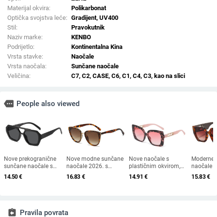
Materijal okvira:
Polikarbonat
Optička svojstva leće:
Gradijent, UV400
Stil:
Pravokutnik
Naziv marke:
KENBO
Podrijetlo:
Kontinentalna Kina
Vrsta stavke:
Naočale
Vrsta naočala:
Sunčane naočale
Veličina:
C7, C2, CASE, C6, C1, C4, C3, kao na slici
more
People also viewed
Nove prekogranične
Nove modne sunčane
Nove naočale s
Moderne 
sunčane naočale s
naočale 2026. s
plastičnim okvirom,
naočale v
dvostrukim mostom
okvirom u obliku
europski i američki
dimenzija
14.50
€
16.83
€
14.91
€
15.83
€
nepravilnog oblika,
mačke i zlatnim
modni trendovi s
europsko
europski i američki stil,
rubom - moderne,
velikim okvirom,
američkom
popularne, moderne
elegantne i svestrane
sunčane naočale za
ženske če
sunčane naočale,
vanjsku upotrebu
sunčane 
jedinstvene sunčane
otvorenim
assignment_return
Pravila povrata