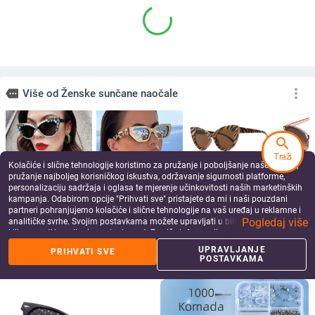
Nove modne sunčane naočale
Prevelike četvrtaste sunčane
search
Ženske klasične UV400 naočale
naočale Ženske retro crne sjenila za
Traži
Vintage luksuzni dizajn Gafas De
vožnju Naočale Ženske vintage
8.58
€
7.20
€
Kolačiće i slične tehnologije koristimo za pružanje i poboljšanje naše Usluge,
Sol Solncezaŝitnye Očki
dizajnerske sunčane naočale s
add_shopping_cart
add_shopping_cart
pružanje najboljeg korisničkog iskustva, održavanje sigurnosti platforme,
ogledalom
personalizaciju sadržaja i oglasa te mjerenje učinkovitosti naših marketinških
kampanja. Odabirom opcije "Prihvati sve" pristajete da mi i naši pouzdani
partneri pohranjujemo kolačiće i slične tehnologije na vaš uređaj u reklamne i
Pogledaj više
analitičke svrhe. Svojim postavkama možete upravljati u bilo kojem trenutku
klikom na "Upravljanje postavkama". Za više informacija pogledajte našu
Politiku privatnosti
.
UPRAVLJANJE
PRIHVATI SVE
POSTAVKAMA