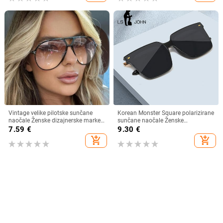
veleprodaja muških naočala s
prekograničnim krojem
Vintage velike pilotske sunčane
Korean Monster Square polarizirane
naočale Ženske dizajnerske marke
sunčane naočale Ženske
Crno-žute naočale s gradijentnim
visokokvalitetne nježne luksuzne
7.59
€
9.30
€
sunčanim naočalama velikog
sunčane naočale Muške prevelike
add_shopping_cart
add_shopping_cart
okvira UV400 Luksuzne muške
nijanse UV400 naočale
naočale