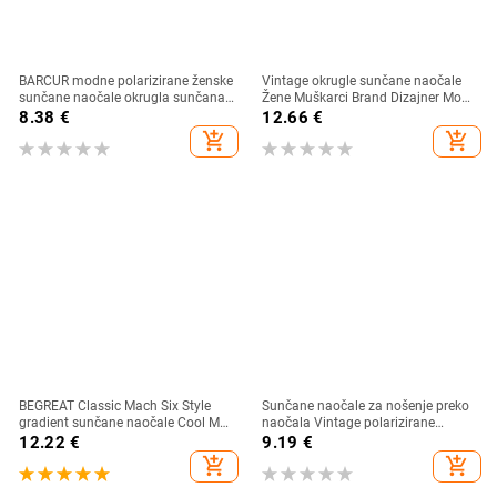
BARCUR modne polarizirane ženske
Vintage okrugle sunčane naočale
sunčane naočale okrugla sunčana
Žene Muškarci Brand Dizajner Moda
stakla dame Lunette De Soleil
Gradient Sunčane naočale Ženske
8.38
€
12.66
€
Femme
Muške Retro Punk Hip Hop Gafas
add_shopping_cart
add_shopping_cart
De Sol
BEGREAT Classic Mach Six Style
Sunčane naočale za nošenje preko
gradient sunčane naočale Cool Men
naočala Vintage polarizirane
Vintage Brand Design Sunčane
sunčane naočale za muškarce i
12.22
€
9.19
€
naočale Lentes očki sunčanye
žene, kratkovidnost, dalekovidnost,
add_shopping_cart
add_shopping_cart
ženskie
sjenila za vožnju na otvorenom