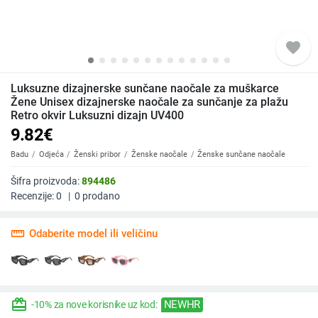
favorite
Luksuzne dizajnerske sunčane naočale za muškarce
Žene Unisex dizajnerske naočale za sunčanje za plažu
Retro okvir Luksuzni dizajn UV400
9.82
€
Badu
Odjeća
Ženski pribor
Ženske naočale
Ženske sunčane naočale
Šifra proizvoda:
894486
Recenzije:
0
|
0
prodano
straighten
Odaberite model ili veličinu
redeem
NEWHR
-10% za nove korisnike uz kod: