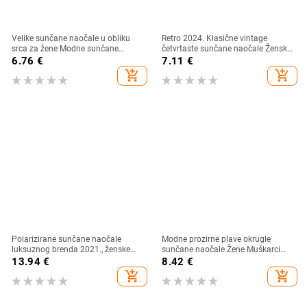
Velike sunčane naočale u obliku
Retro 2024. Klasične vintage
srca za žene Modne sunčane
četvrtaste sunčane naočale Ženske
naočale s ljubavnim srcem UV400
velike sunčane naočale Ženske
6.76
€
7.11
€
Zaštitne leće Punk naočale
muške Retro Leopard Luksuzne
add_shopping_cart
add_shopping_cart
sunčane naočale UV400
Polarizirane sunčane naočale
Modne prozirne plave okrugle
luksuznog brenda 2021., ženske
sunčane naočale Žene Muškarci
ženske elegantne sunčane naočale
2024 Retro kornjačaste male
13.94
€
8.42
€
za žene Ženske naočale za vožnju
četvrtaste sunčane naočale UV400
add_shopping_cart
add_shopping_cart
Oculos De Sol
Lunettes De Soleil