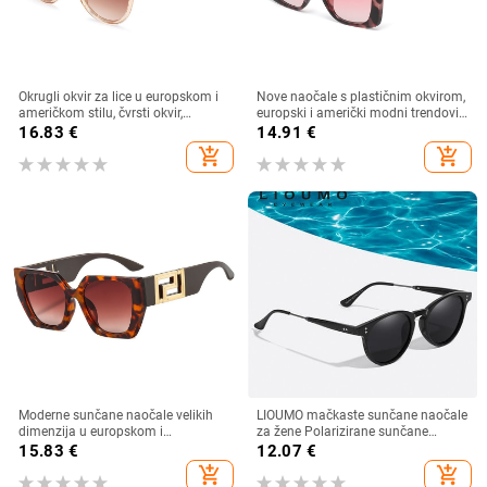
Okrugli okvir za lice u europskom i
Nove naočale s plastičnim okvirom,
američkom stilu, čvrsti okvir,
europski i američki modni trendovi
moderne retro okrugle metalne
s velikim okvirom, sunčane naočale
16.83
€
14.91
€
ručke, nove ženske sunčane
za vanjsku upotrebu
add_shopping_cart
add_shopping_cart
naočale
Moderne sunčane naočale velikih
LIOUMO mačkaste sunčane naočale
dimenzija u europskom i
za žene Polarizirane sunčane
američkom stilu, ženske četvrtaste
naočale za muškarce Anti-Glare
15.83
€
12.07
€
sunčane naočale s otvorenim
Vintage naočale Trendy Shade
add_shopping_cart
add_shopping_cart
krojem i širokim nogama,
Brown Lens zonnebril dames