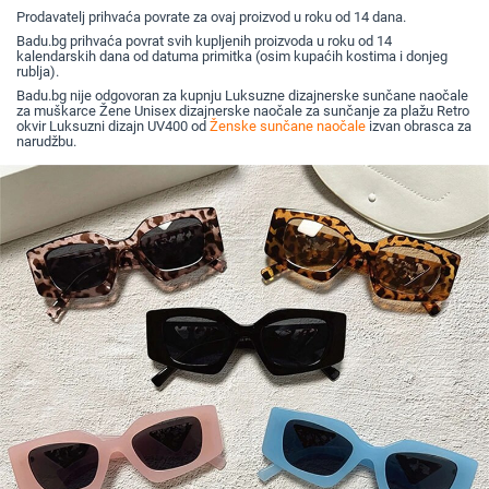
naočale
širokim 
Prodavatelj prihvaća povrate za ovaj proizvod u roku od 14 dana.
veleprod
naočala 
Badu.bg prihvaća povrat svih kupljenih proizvoda u roku od 14
prekogra
kalendarskih dana od datuma primitka (osim kupaćih kostima i donjeg
krojem
rublja).
Badu.bg nije odgovoran za kupnju Luksuzne dizajnerske sunčane naočale
za muškarce Žene Unisex dizajnerske naočale za sunčanje za plažu Retro
okvir Luksuzni dizajn UV400 od
Ženske sunčane naočale
izvan obrasca za
narudžbu.