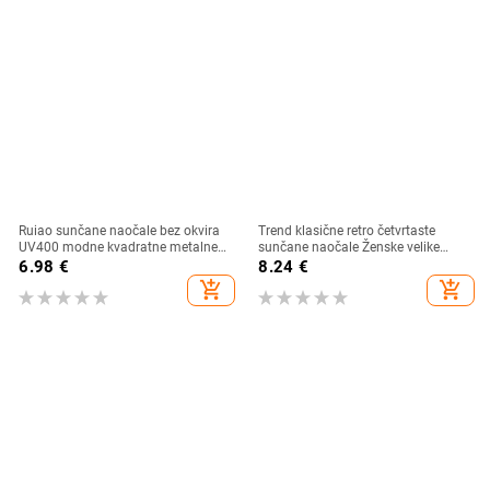
Ruiao sunčane naočale bez okvira
Trend klasične retro četvrtaste
UV400 modne kvadratne metalne
sunčane naočale Ženske velike
naočale za muškarce žene
sunčane naočale Ženske/muške
6.98
€
8.24
€
dizajnerske muške marke sunčane
retro sunčane naočale Lentes De
add_shopping_cart
add_shopping_cart
naočale za van
Sol Mujer