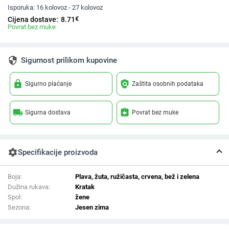
Isporuka:
16 kolovoz - 27 kolovoz
€
Cijena dostave:
8.71
Povrat bez muke
security
Sigurnost prilikom kupovine
lock
policy
Sigurno plaćanje
Zaštita osobnih podataka
local_shipping
assignment_return
Sigurna dostava
Povrat bez muke
settings
Specifikacije proizvoda
Boja:
Plava, žuta, ružičasta, crvena, bež i zelena
Dužina rukava:
Kratak
Spol:
žene
Sezona:
Jesen zima