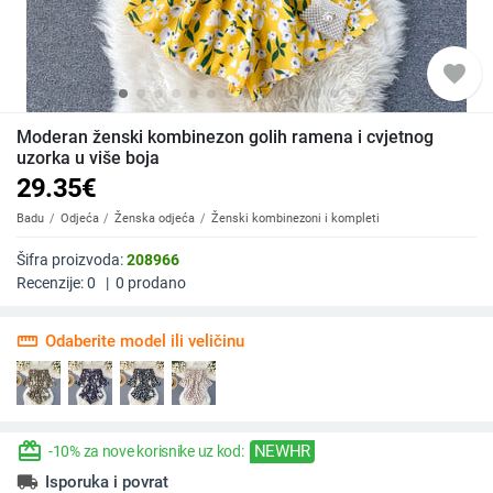
favorite
Moderan ženski kombinezon golih ramena i cvjetnog
uzorka u više boja
29.35
€
Badu
Odjeća
Ženska odjeća
Ženski kombinezoni i kompleti
Šifra proizvoda:
208966
Recenzije:
0
|
0
prodano
straighten
Odaberite model ili veličinu
redeem
NEWHR
-10% za nove korisnike uz kod:
local_shipping
Isporuka i povrat