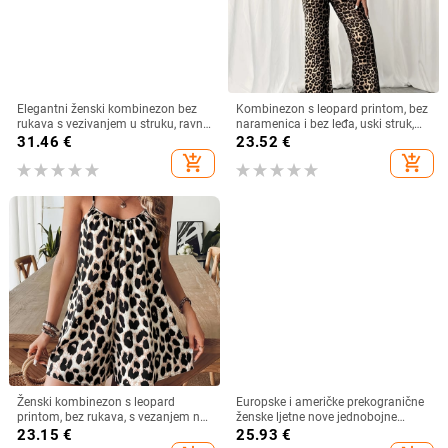
Elegantni ženski kombinezon bez
Kombinezon s leopard printom, bez
rukava s vezivanjem u struku, ravni
naramenica i bez leđa, uski struk,
kroj hlača, poliester, proljeće/ljeto
poliester, gradski stil s ravnim
31.46
€
23.52
€
2025
krojem nogavica
add_shopping_cart
add_shopping_cart
Ženski kombinezon s leopard
Europske i američke prekogranične
printom, bez rukava, s vezanjem na
ženske ljetne nove jednobojne
stražnju stranu, opuštenog kroja
ženske ležerne tregere s džepovima
23.15
€
25.93
€
za 2024. godinu