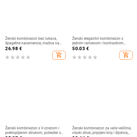
Ženski kombinezon bez rukava,
Ženski elegantni kombinezon s
špagetne naramenice, mašna na
jednim ramenom i kontrastnim
leđima, široke nogavice, poliester
prugama, poliester, visok struk,
26.98
€
50.03
€
široke nogavice
add_shopping_cart
add_shopping_cart
Ženski kombinezon s V-izrezom i
Ženski kombinezon za veće veličine,
preklopljenim strukom; poliester s
visoki struk, pripijeni kroj i šljokice,