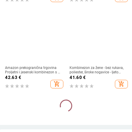
Amazon prekogranična trgovina
Kombinezon za žene - bez rukava,
Proljetni i jesenski kombinezon s V-
poliester, široke nogavice - ljeto
izrezom u europskom i američkom
2024, 95%+ sadržaj glavnog
42.63
€
41.60
€
stilu Ženska odjeća Hlače kratkih
materijala
add_shopping_cart
add_shopping_cart
rukava širokih nogavica koje stežu
struk, stil za putovanje na posao