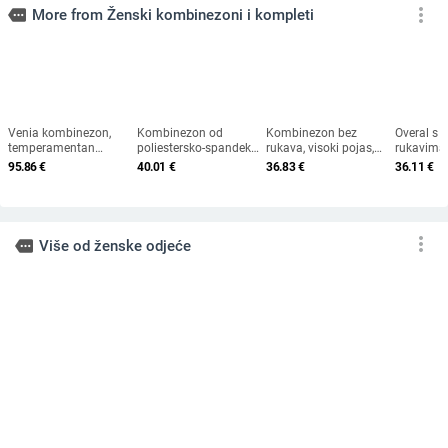
more_vert
more
More from Ženski kombinezoni i kompleti
Venia kombinezon,
Kombinezon od
Kombinezon bez
Overal s 
temperamentan
poliestersko-spandeks
rukava, visoki pojas,
rukavima,
gradski stil, poliester,
sastava; 3/4 rukava;
uski kroj, poliester-
strukom,
95.86
€
40.01
€
36.83
€
36.11
€
dugi rukavi, proljeće
široke hlače; srednji
spandeks smjesa
hlačama, 
2025
pojas (poliestersko-
spandeks
spandeks smjesa; 3/4
rukava; široke hlače;
srednji pojas)
more_vert
more
Više od ženske odjeće