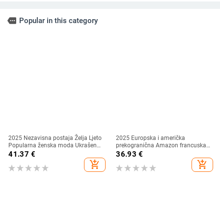
more
Popular in this category
2025 Nezavisna postaja Želja Ljeto
2025 Europska i američka
Popularna ženska moda Ukrašena
prekogranična Amazon francuska
perlicama Elegantni elegantni tanki
haljina s ovratnikom, elegantna
41.37
€
36.93
€
kombinezon/odjeća
jednobojna V-izrez, vezanje u
add_shopping_cart
add_shopping_cart
struku, plisirana suknja