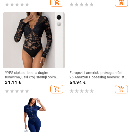
add_shopping_cart
add_shopping_cart
YYFS čipkasti bodi s dugim
Europski i američki prekogranični
rukavima, uski kroj, srednji obim
25 Amazon Hot-selling boemski stil
struka
printani V-izrez dugih rukava široki
31.11
€
54.94
€
kombinezon sa stezanjem struka
add_shopping_cart
add_shopping_cart