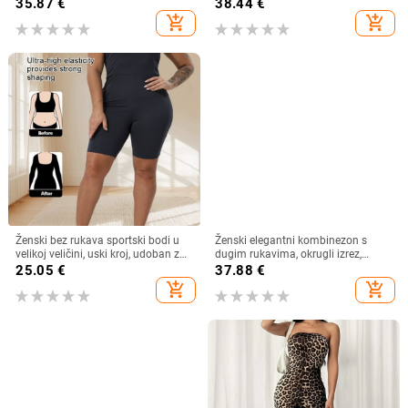
dodatkom spandeksa; visok struk;
dostupan
35.87
€
38.44
€
dugi ravni hlače; regularni rukavi
add_shopping_cart
add_shopping_cart
Ženski bez rukava sportski bodi u
Ženski elegantni kombinezon s
velikoj veličini, uski kroj, udoban za
dugim rukavima, okrugli izrez,
fitness i jogu ljeto
jednobojan, naglašena linija struka,
25.05
€
37.88
€
široke hlače, za proljeće i jesen
add_shopping_cart
add_shopping_cart
2025