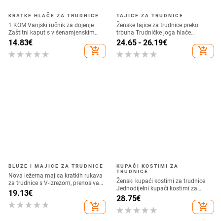
KRATKE HLAČE ZA TRUDNICE
TAJICE ZA TRUDNICE
1 KOM Vanjski ručnik za dojenje
Ženske tajice za trudnice preko
Zaštitni kaput s višenamjenskim
trbuha Trudničke joga hlače
pokrivačem Prozračan i tanak ljeti
Aktivna odjeća Tajice za vježbanje
14.83
€
24.65 - 26.19
€
add_shopping_cart
add_shopping_cart
BLUZE I MAJICE ZA TRUDNICE
KUPAĆI KOSTIMI ZA
TRUDNICE
Nova ležerna majica kratkih rukava
Ženski kupaći kostimi za trudnice
za trudnice s V-izrezom, prenosiva
Jednodijelni kupaći kostimi za
majica za dojenje, pamučna
19.13
€
trudnice s halterima Soild Kupaći
28.75
€
laktacijska majica za trudnice
kostimi Ženski kupaći kostimi za
add_shopping_cart
add_shopping_cart
nakon poroda
trudnice Kupalʹnik Dlâ Beremennyh