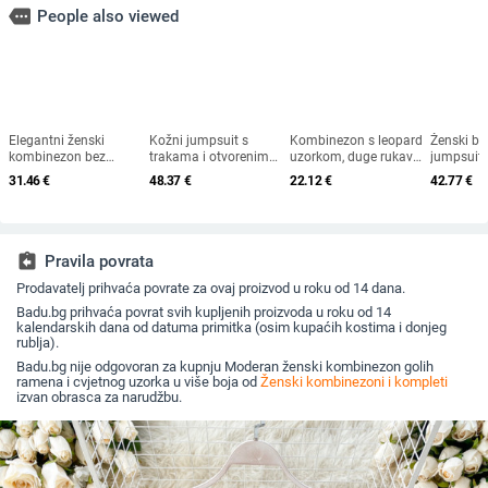
more
People also viewed
Elegantni ženski
Kožni jumpsuit s
Kombinezon s leopard
Ženski be
kombinezon bez
trakama i otvorenim
uzorkom, duge rukave,
jumpsuit
rukava s vezivanjem u
ramenima, uski kroj,
srednji struk, uski kroj
stilu, prin
31.46
€
48.37
€
22.12
€
42.77
€
struku, ravni kroj
3/4 rukavi, visoka
model, ta
hlača, poliester,
elastičnost, poliester-
pamuk-pol
proljeće/ljeto 2025
elastanska smjesa
smjesa, sr
ravne hla
assignment_return
Pravila povrata
Prodavatelj prihvaća povrate za ovaj proizvod u roku od 14 dana.
Badu.bg prihvaća povrat svih kupljenih proizvoda u roku od 14
kalendarskih dana od datuma primitka (osim kupaćih kostima i donjeg
rublja).
Badu.bg nije odgovoran za kupnju Moderan ženski kombinezon golih
ramena i cvjetnog uzorka u više boja od
Ženski kombinezoni i kompleti
izvan obrasca za narudžbu.