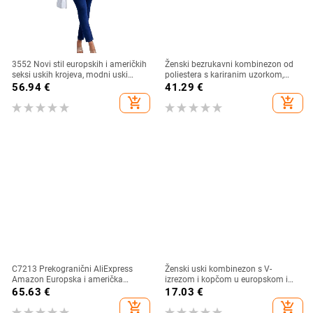
3552 Novi stil europskih i američkih
Ženski bezrukavni kombinezon od
seksi uskih krojeva, modni uski
poliestera s kariranim uzorkom,
traper kombinezon za žene
opušteni struk i blago široke
56.94
€
41.29
€
nogavice
add_shopping_cart
add_shopping_cart
C7213 Prekogranični AliExpress
Ženski uski kombinezon s V-
Amazon Europska i američka
izrezom i kopčom u europskom i
modna ženska seksi V-izrez dugih
američkom stilu, s printom trešnje i
65.63
€
17.03
€
rukava s cirkonima torba rukav
uzorkom
add_shopping_cart
add_shopping_cart
hlače Novo