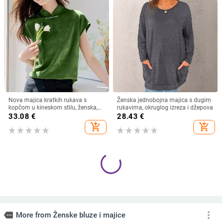
Nova majica kratkih rukava s
Ženska jednobojna majica s dugim
kopčom u kineskom stilu, ženska,
rukavima, okruglog izreza i džepova
ljeto 2024., nova zelena majica
33.08
€
28.43
€
kratkih rukava u kineskom stilu,
add_shopping_cart
add_shopping_cart
Design Sense Top