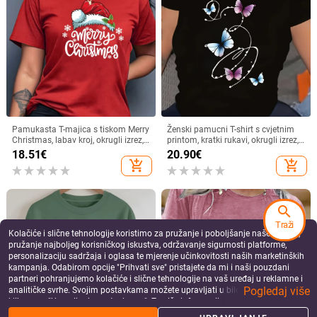
2025 Amazon prekogranična top
Majica T-shirt od chenille materijala;
europska i američka košulja bez
glavna tkanina PVC; bez rukava;
rukava s okruglim izrezom,
mercerizirano; oblik A
37.77
€
20.46
€
nabranim rukavima, elegantna
add_shopping_cart
add_shopping_cart
ženska košulja
search
Traži
Ženska košula s franuskog stila sa
Pamučna majica kratkih rukava s
Kolačiće i slične tehnologije koristimo za pružanje i poboljšanje naše Usluge,
stojećim ovratnikom, bez rukava, s
kružnim izrezom, otisak božićnog
pružanje najboljeg korisničkog iskustva, održavanje sigurnosti platforme,
pojasom, poliester, srednja duljina
drveta, slobodan kroj
17.20
€
31.35
€
personalizaciju sadržaja i oglasa te mjerenje učinkovitosti naših marketinških
add_shopping_cart
add_shopping_cart
kampanja. Odabirom opcije "Prihvati sve" pristajete da mi i naši pouzdani
partneri pohranjujemo kolačiće i slične tehnologije na vaš uređaj u reklamne i
Pogledaj više
analitičke svrhe. Svojim postavkama možete upravljati u bilo kojem trenutku
klikom na "Upravljanje postavkama". Za više informacija pogledajte našu
Politiku privatnosti
.