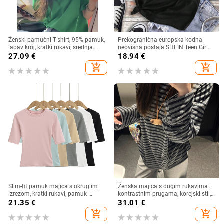
Ženski pamučni T-shirt, 95% pamuk,
Prekogranična europska kodna
labav kroj, kratki rukavi, srednja
neovisna postaja SHEIN Teen Girl
duljina, okrugli izrez
Music Festival Casual Short Sl
27.09
€
18.94
€
add_shopping_cart
add_shopping_cart
Slim-fit pamuk majica s okruglim
Ženska majica s dugim rukavima i
izrezom, kratki rukavi, pamuk-
kontrastnim prugama, korejski stil,
elastan mješavina (80–90% pamuk,
široki kroj, okrugli izrez
21.35
€
31.01
€
<30% elastan) – Ljeto 2025
add_shopping_cart
add_shopping_cart