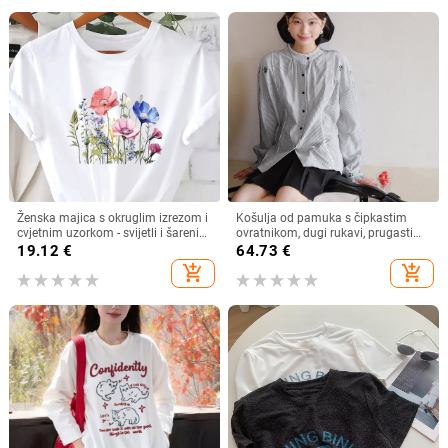
Ženska majica s okruglim izrezom i
Košulja od pamuka s čipkastim
cvjetnim uzorkom - svijetli i šareni
ovratnikom, dugi rukavi, prugasti
cvjetni uzorak, prozračna rastezljiva
uzorak
19.12
€
64.73
€
tkanina, periva u perilici rublja
add_shopping_cart
add_shopping_cart