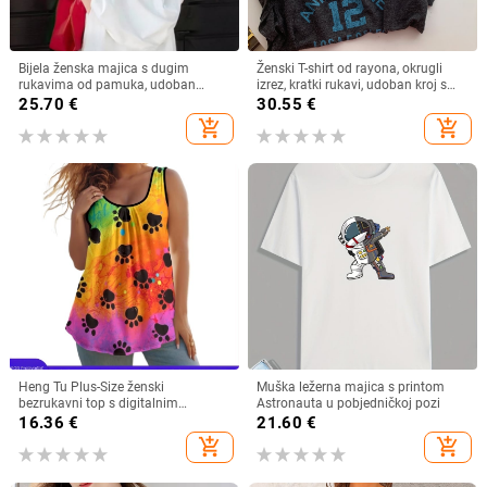
Bijela ženska majica s dugim
Ženski T-shirt od rayona, okrugli
rukavima od pamuka, udoban
izrez, kratki rukavi, udoban kroj s
slobodan kroj, za jesen-zimu 2025
printom slova
25.70
€
30.55
€
add_shopping_cart
add_shopping_cart
Heng Tu Plus-Size ženski
Muška ležerna majica s printom
bezrukavni top s digitalnim
Astronauta u pobjedničkoj pozi
životinjskim printom, poliester,
16.36
€
21.60
€
okrugli izrez, slobodan kroj, ljeto
add_shopping_cart
add_shopping_cart