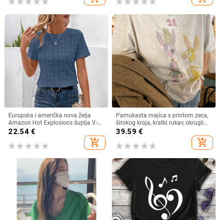
Europska i američka nova želja
Pamukasta majica s printom zeca,
Amazon Hot Explosions šuplja V-
širokog kroja, kratki rukav, okrugli
izrez kratkih rukava s uskim
izrez, proljeće/ljeto 2025
22.54
€
39.59
€
rukavima i šišmiš rukavima, nova
add_shopping_cart
add_shopping_cart
majica