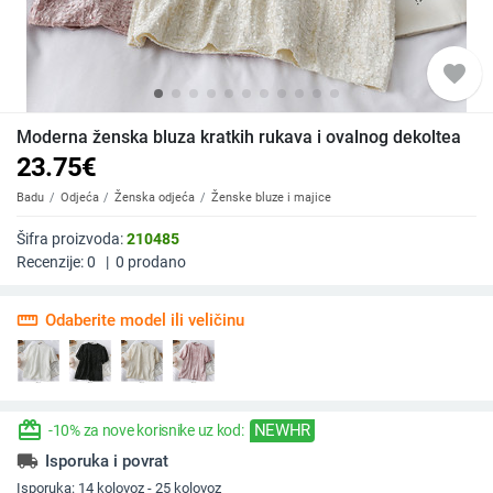
favorite
Moderna ženska bluza kratkih rukava i ovalnog dekoltea
23.75
€
Badu
Odjeća
Ženska odjeća
Ženske bluze i majice
Šifra proizvoda:
210485
Recenzije:
0
|
0
prodano
straighten
Odaberite model ili veličinu
redeem
NEWHR
-10% za nove korisnike uz kod:
local_shipping
Isporuka i povrat
Isporuka:
14 kolovoz - 25 kolovoz