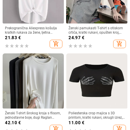
Prekogranična Aliexpress košulja
Ženski pamukasti T-shirt s otiskom
kratkih rukava za žene, ljetna
crtića, kratki rukavi, opušten kroj,
lagana, čista boja, svestrana,
srednja duljina
21.83
€
24.97
€
ležerna, široka
add_shopping_cart
add_shopping_cart
Ženski T-shirt širokog kroja s flisom,
Poliesterska crop majica s 3D
jednostavne boje, dugi Raglan
printom, kratki rukavi, okrugli izrez,
rukav, zimski osnovni sloj
ultra kratka duljina, street hipster
42.10
€
11.00
€
stil
add_shopping_cart
add_shopping_cart