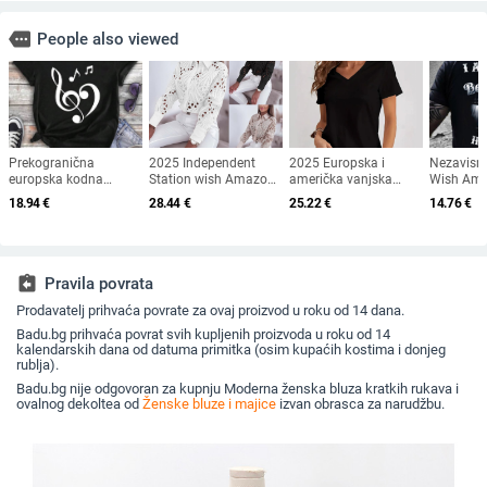
more
People also viewed
Prekogranična
2025 Independent
2025 Europska i
Nezavisn
europska kodna
Station wish Amazon
američka vanjska
Wish Ama
neovisna postaja
Explosions Proljeće i
trgovina
uzorkom t
18.94
€
28.44
€
25.22
€
14.76
€
SHEIN Teen Girl Music
jesen Joker Commuter
prekogranična ženska
2021., ma
Festival Casual Short
Fashion čipkasta
majica Amazon eBay
rukava s 
Sl
šuplja košulja dugih
AliExpress Ljetna nova
izrezom 
rukava za žene
majica kratkih rukava
NAJBOLJ
s V-izrezom za žene
PRIJATE
assignment_return
Pravila povrata
Prodavatelj prihvaća povrate za ovaj proizvod u roku od 14 dana.
Badu.bg prihvaća povrat svih kupljenih proizvoda u roku od 14
kalendarskih dana od datuma primitka (osim kupaćih kostima i donjeg
rublja).
Badu.bg nije odgovoran za kupnju Moderna ženska bluza kratkih rukava i
ovalnog dekoltea od
Ženske bluze i majice
izvan obrasca za narudžbu.