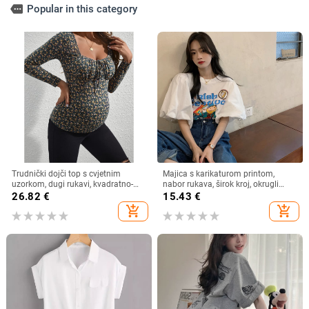
more
Popular in this category
Trudnički dojči top s cvjetnim
Majica s karikaturom printom,
uzorkom, dugi rukavi, kvadratno-
nabor rukava, širok kroj, okrugli
okrugli izrez, uski kroj, poliester s
izrez
26.82
€
15.43
€
elastanom
add_shopping_cart
add_shopping_cart