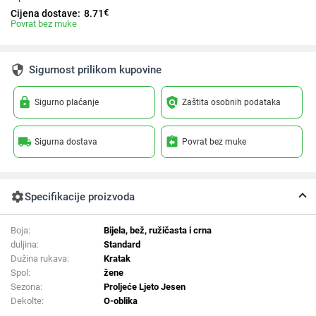
€
Cijena dostave:
8.71
Povrat bez muke
security
Sigurnost prilikom kupovine
lock
policy
Sigurno plaćanje
Zaštita osobnih podataka
local_shipping
assignment_return
Sigurna dostava
Povrat bez muke
settings
Specifikacije proizvoda
Boja:
Bijela, bež, ružičasta i crna
duljina:
Standard
Dužina rukava:
Kratak
Spol:
žene
Sezona:
Proljeće Ljeto Jesen
Dekolte:
O-oblika