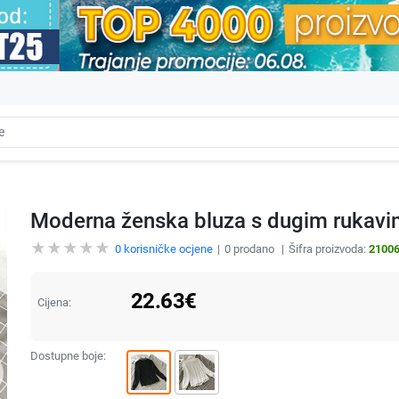
Moderna ženska bluza s dugim rukavi
0
korisničke ocjene
0
prodano
Šifra proizvoda:
2100
22.63
€
Cijena:
Dostupne boje: