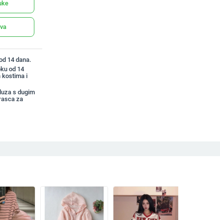
uke
ava
 od 14 dana.
oku od 14
 kostima i
luza s dugim
rasca za