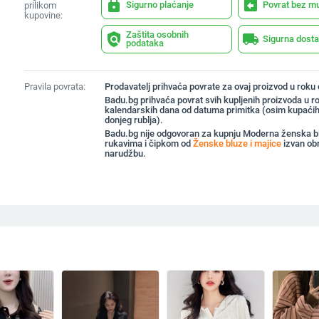
lock
assignment_return
Sigurno plaćanje
Povrat bez m
prilikom
kupovine:
Zaštita osobnih
policy
local_shipping
Sigurna dost
podataka
Pravila povrata:
Prodavatelj prihvaća povrate za ovaj proizvod u roku
Badu.bg prihvaća povrat svih kupljenih proizvoda u r
kalendarskih dana od datuma primitka (osim kupaćih
donjeg rublja).
Badu.bg nije odgovoran za kupnju Moderna ženska b
rukavima i čipkom od
Ženske bluze i majice
izvan ob
narudžbu.