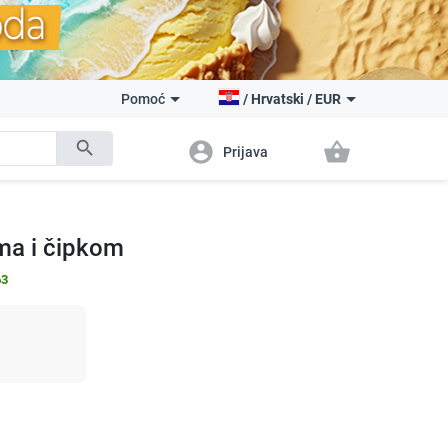
Pomoć
/
Hrvatski
/
EUR
search
account_circle
shopping_basket
Prijava
ma i čipkom
63