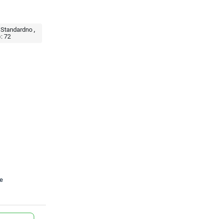
Standardno
:
72
te