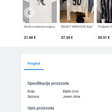
chevron_left
Muška ležerna majica s printom Astronauta u pobjedničkoj poz
BRADY MENVIHE Bijela majica s dugim
Proljetni 
21.60
€
37.24
€
20.51
€
Pregled
Specifikacije proizvoda
Boja:
Bijelo crno
Sezona:
Jesen zima
Opis proizvoda