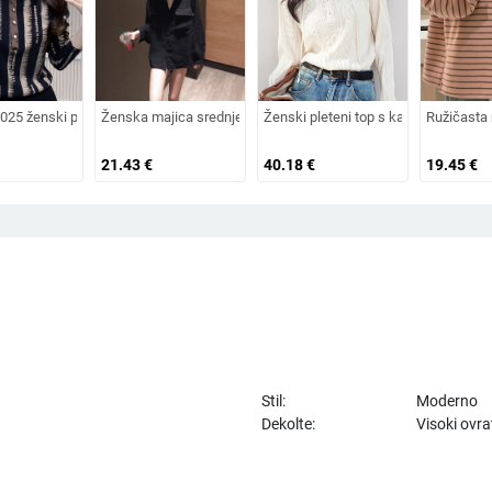
i
 rukavima u američkom stilu, digitalni print s brojem 90, poderan rub, udoban š
2025 ženski polo majica s dugim rukavima, polo ovratnik, prugasti top – opuštene
Ženska majica srednje duljine, crna, lagana za proljeće i ljeto, 
Ženski pleteni top s kapuljačom i dug
Ružičasta 
21.43
€
40.18
€
19.45
€
Stil:
Moderno
Dekolte:
Visoki ovra