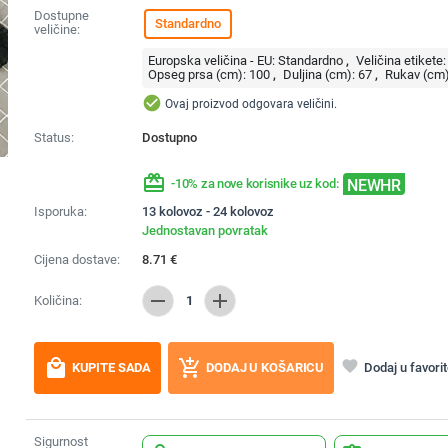
Dostupne
Standardno
veličine:
Europska veličina - EU:
Standardno
Veličina etikete:
Opseg prsa (cm):
100
Duljina (cm):
67
Rukav (cm)
check_circle
Ovaj proizvod odgovara veličini.
Status:
Dostupno
redeem
NEWHR
-10% za nove korisnike uz kod:
Isporuka:
13 kolovoz - 24 kolovoz
Jednostavan povratak
Cijena dostave:
8.71
€
remove
add
Količina:
1
local_mall
add_shopping_cart
favorite
Dodaj u favori
KUPITE SADA
DODAJ U KOŠARICU
Sigurnost