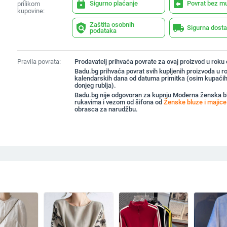
lock
assignment_return
Sigurno plaćanje
Povrat bez m
prilikom
kupovine:
Zaštita osobnih
policy
local_shipping
Sigurna dost
podataka
Pravila povrata:
Prodavatelj prihvaća povrate za ovaj proizvod u roku
Badu.bg prihvaća povrat svih kupljenih proizvoda u r
kalendarskih dana od datuma primitka (osim kupaćih
donjeg rublja).
Badu.bg nije odgovoran za kupnju Moderna ženska b
rukavima i vezom od šifona od
Ženske bluze i majice
obrasca za narudžbu.