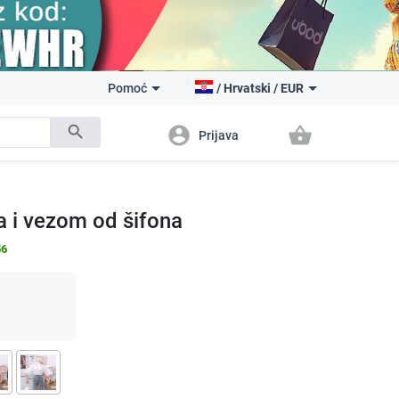
Pomoć
/
Hrvatski
/
EUR
search
account_circle
shopping_basket
Prijava
 i vezom od šifona
56