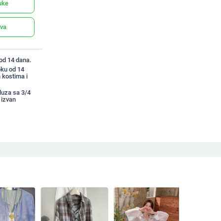
uke
ava
 od 14 dana.
oku od 14
 kostima i
luza sa 3/4
izvan