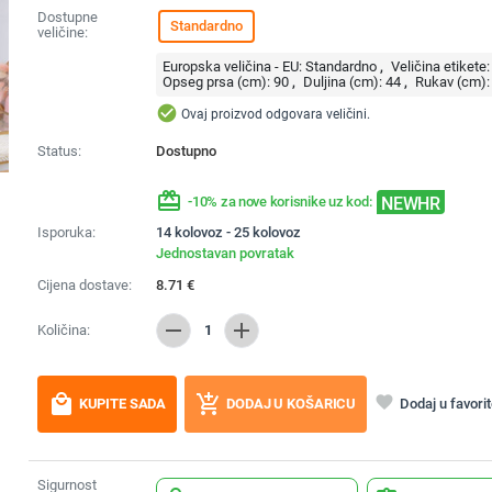
Dostupne
Standardno
veličine:
Europska veličina - EU:
Standardno
Veličina etikete:
Opseg prsa (cm):
90
Duljina (cm):
44
Rukav (cm):
check_circle
Ovaj proizvod odgovara veličini.
Status:
Dostupno
redeem
NEWHR
-10% za nove korisnike uz kod:
Isporuka:
14 kolovoz - 25 kolovoz
Jednostavan povratak
Cijena dostave:
8.71
€
remove
add
Količina:
1
local_mall
add_shopping_cart
favorite
Dodaj u favori
KUPITE SADA
DODAJ U KOŠARICU
Sigurnost