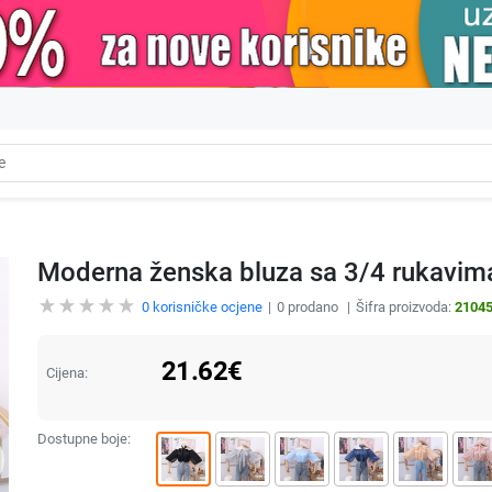
Moderna ženska bluza sa 3/4 rukavima
0
korisničke ocjene
0
prodano
Šifra proizvoda:
2104
21.62
€
Cijena:
Dostupne boje: