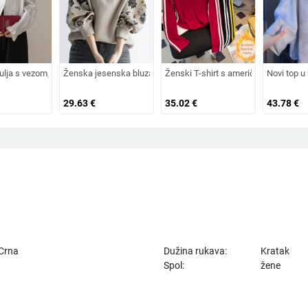
i
 sloj za zimu, dugi rukavi
šulja s vezom, s naboranim rukavima, stojeći ovratnik, smjesa pamuka i polieste
Ženska jesenska bluza s tiskom, okrugli izrez, rukavi u stilu la
Ženski T-shirt s američkim retro stilo
Novi top u 
29.63
€
35.02
€
43.78
€
 Crna
Dužina rukava:
Kratak
Spol:
žene