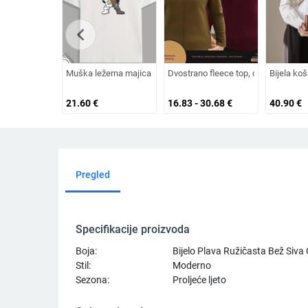
chevron_left
Muška ležerna majica s printom Astronauta u pobjedničkoj poz
Dvostrano fleece top, debeli temeljni
Bijela ko
21.60
€
16.83 - 30.68
€
40.90
€
Pregled
Specifikacije proizvoda
Boja:
Bijelo Plava Ružičasta Bež Siva
Stil:
Moderno
Sezona:
Proljeće ljeto