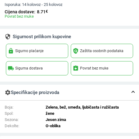
Isporuka:
14 kolovoz - 25 kolovoz
€
Cijena dostave:
8.71
Povrat bez muke
security
Sigurnost prilikom kupovine
lock
policy
Sigurno plaćanje
Zaštita osobnih podataka
local_shipping
assignment_return
Sigurna dostava
Povrat bez muke
settings
Specifikacije proizvoda
Boja:
Zelena, bež, smeđa, ljubičasta i ružičasta
Spol:
žene
Sezona:
Jesen zima
Dekolte:
O-oblika