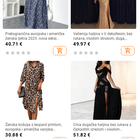
Prekogranična europska i američka
Večernja haljina s V dekolteom, bez
ženska ljetna 2025. nova seksi
rukava, visokim strukom, duga,
haljina s V-izrezom i kratkim
swing kroj, poliester, zip
40.71
€
49.97
€
rukavima s uskim strukom i
add_shopping_cart
add_shopping_cart
cvjetnim uzorkom s Amazon
printom
Ženska košulja s leopard printom,
Crna dugačka haljina bez rukava s
europska i američka vanjska
čipkastim izrezom i visokim
trgovina, tkana haljina s rukavima i
prorezom, večernja haljina
30.88
€
51.82
€
sedam točaka, široka modna