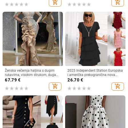
add_shopping_cart
add_shopping_cart
ženska midi haljina s razdjelnim
uzorkom
Ženska večernja haljina s dugim
2025 Independent Station Europska
rukavima, visokim strukom, duga
i američka prekogranična nova
suknja, metalni sprej materijal,
ljetna haljina kratkih rukava
67.79
€
26.70
€
poliester 95%+
okruglog izreza jednobojna ženska
add_shopping_cart
add_shopping_cart