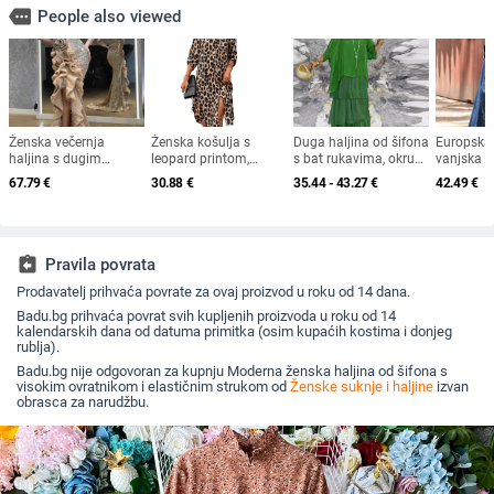
more
People also viewed
Ženska večernja
Ženska košulja s
Duga haljina od šifona
Europska 
haljina s dugim
leopard printom,
s bat rukavima, okrugli
vanjska t
rukavima, visokim
europska i američka
izrez, proljeće 2024
ženska s
67.79
€
30.88
€
35.44 - 43.27
€
42.49
€
strukom, duga suknja,
vanjska trgovina,
Amazon A
metalni sprej materijal,
tkana haljina s
2023 lab
poliester 95%+
rukavima i sedam
suknja pr
točaka, široka modna
ležerna d
ženska midi haljina s
assignment_return
Pravila povrata
razdjelnim uzorkom
Prodavatelj prihvaća povrate za ovaj proizvod u roku od 14 dana.
Badu.bg prihvaća povrat svih kupljenih proizvoda u roku od 14
kalendarskih dana od datuma primitka (osim kupaćih kostima i donjeg
rublja).
Badu.bg nije odgovoran za kupnju Moderna ženska haljina od šifona s
visokim ovratnikom i elastičnim strukom od
Ženske suknje i haljine
izvan
obrasca za narudžbu.