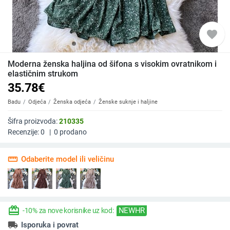
favorite
Moderna ženska haljina od šifona s visokim ovratnikom i
elastičnim strukom
35.78
€
Badu
Odjeća
Ženska odjeća
Ženske suknje i haljine
Šifra proizvoda:
210335
Recenzije:
0
|
0
prodano
straighten
Odaberite model ili veličinu
redeem
NEWHR
-10% za nove korisnike uz kod:
local_shipping
Isporuka i povrat