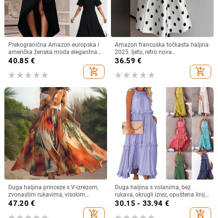
Prekogranična Amazon europska i
Amazon francuska točkasta haljina
američka ženska moda elegantna
2025. ljeto, retro nova
nepravilna haljina s ukrasom od
temperamentna uska suknja za
40.85
€
36.59
€
bočnih gumba
žene
add_shopping_cart
add_shopping_cart
Duga haljina princeze s V-izrezom,
Duga haljina s volanima, bez
zvonastim rukavima, visokim
rukava, okrugli izrez, opuštena linija
strukom, geometrijski uzorak,
struka, poliester‑spandeks,
47.20
€
30.15 - 33.94
€
poliester
jednobojna
add_shopping_cart
add_shopping_cart