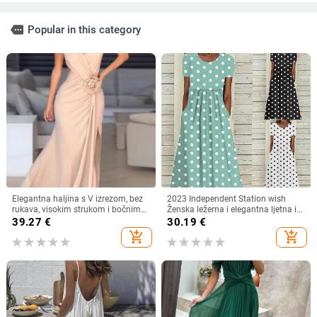
more
Popular in this category
Elegantna haljina s V izrezom, bez
2023 Independent Station wish
rukava, visokim strukom i bočnim
Ženska ležerna i elegantna ljetna i
prorezom, od poliestera s
jesenska nova haljina s printom i
39.27
€
30.19
€
elastanom
točkicama, okruglim izrezom,
add_shopping_cart
add_shopping_cart
kratkih rukava i strukom