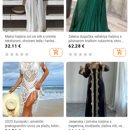
Maksi haljina od ice silk s crinkle
Zelena dugačka večernja haljina s
teksturom, otvoreni leđa i tanke
plisiranim kratkim rukavima, okrugli
naramenice, plisirana
izrez, A-linija
32.11
€
62.28
€
add_shopping_cart
add_shopping_cart
2025 Europski i američki
Jesenska i zimska haljina s
prekogranični izvoz za plažu, bikini
tregerima, mrežasta, zlatna niti, vez,