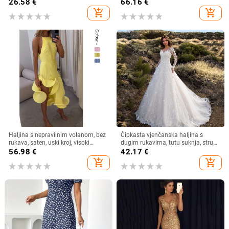
kupaći kostim s resicama, čista
jakna, kardigan, dvodijelna haljina,
26.58
€
66.16
€
boja, haljina za plažu
duga haljina za muslimane
add_shopping_cart
add_shopping_cart
Haljina s nepravilnim volanom, bez
Čipkasta vjenčanska haljina s
rukava, saten, uski kroj, visoki
dugim rukavima, tutu suknja, struk
ovratnik
u sredini
56.98
€
42.17
€
add_shopping_cart
add_shopping_cart