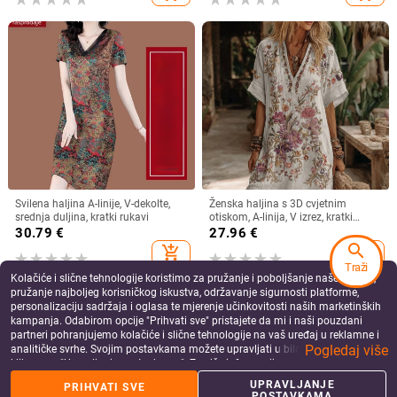
Svilena haljina A-linije, V-dekolte,
Ženska haljina s 3D cvjetnim
srednja duljina, kratki rukavi
otiskom, A-linija, V izrez, kratki
rukavi, kratka duljina haljine, pull-
30.79
€
27.96
€
over stil, lan i poliester
search
add_shopping_cart
add_shopping_cart
Traži
Kolačiće i slične tehnologije koristimo za pružanje i poboljšanje naše Usluge,
pružanje najboljeg korisničkog iskustva, održavanje sigurnosti platforme,
personalizaciju sadržaja i oglasa te mjerenje učinkovitosti naših marketinških
kampanja. Odabirom opcije "Prihvati sve" pristajete da mi i naši pouzdani
partneri pohranjujemo kolačiće i slične tehnologije na vaš uređaj u reklamne i
Pogledaj više
analitičke svrhe. Svojim postavkama možete upravljati u bilo kojem trenutku
klikom na "Upravljanje postavkama". Za više informacija pogledajte našu
Politiku privatnosti
.
UPRAVLJANJE
PRIHVATI SVE
POSTAVKAMA