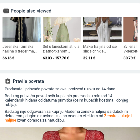
more
People also viewed
Jesenska i zimska
Set u kineskom stilu s
Maksi haljina od ice
Svilena ha
haljina s tregerima,
zlatno-tkanom
silk s crinkle
V-dekolte
mrežasta, zlatna niti,
izvezom i motívom
teksturom, otvoreni
duljina, k
66.16
€
63.03 - 157.76
€
32.11
€
30.79
€
vez, jakna, kardigan,
konjskog profila,
leđa i tanke
dvodijelna haljina,
proljeće/ljeto
naramenice, plisirana
duga haljina za
muslimane
assignment_return
Pravila povrata
Prodavatelj prihvaća povrate za ovaj proizvod u roku od 14 dana.
Badu.bg prihvaća povrat svih kupljenih proizvoda u roku od 14
kalendarskih dana od datuma primitka (osim kupaćih kostima i donjeg
rublja).
Badu.bg nije odgovoran za kupnju Moderna ženska haljina sa dubokim
dekolteom, dugim rukavima i sjajno crvenim efektom od
Ženske suknje i
haljine
izvan obrasca za narudžbu.