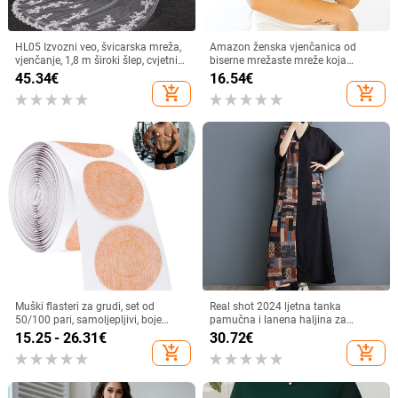
HL05 Izvozni veo, švicarska mreža,
Amazon ženska vjenčanica od
vjenčanje, 1,8 m široki šlep, cvjetni
biserne mrežaste mreže koja
dugi čipkasti obrub s malim šlepom
pokriva ruke za prsa, haljina na
45.34
€
16.54
€
jedno rame s modnim dodacima i
add_shopping_cart
add_shopping_cart
remenom
Muški flasteri za grudi, set od
Real shot 2024 ljetna tanka
50/100 pari, samoljepljivi, boje
pamučna i lanena haljina za
kože, nevidljivi, protiv izbočenja,
mršavljenje s V-izrezom i kratkim
15.25 - 26.31
€
30.72
€
pogodni za sport
rukavima, kontrastnim šavovima,
add_shopping_cart
add_shopping_cart
crna duga ženska haljina