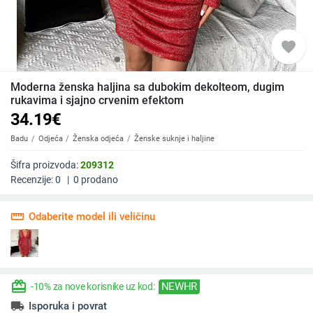
favorite
Moderna ženska haljina sa dubokim dekolteom, dugim
rukavima i sjajno crvenim efektom
34.19
€
Badu
Odjeća
Ženska odjeća
Ženske suknje i haljine
Šifra proizvoda:
209312
Recenzije:
0
|
0
prodano
straighten
Odaberite model ili veličinu
redeem
NEWHR
-10% za nove korisnike uz kod:
local_shipping
Isporuka i povrat