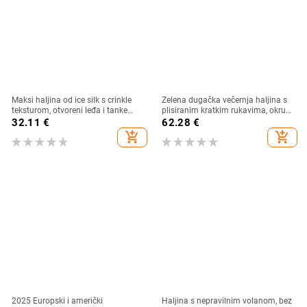
Maksi haljina od ice silk s crinkle
Zelena dugačka večernja haljina s
teksturom, otvoreni leđa i tanke
plisiranim kratkim rukavima, okrugli
naramenice, plisirana
izrez, A-linija
32.11
€
62.28
€
add_shopping_cart
add_shopping_cart
2025 Europski i američki
Haljina s nepravilnim volanom, bez