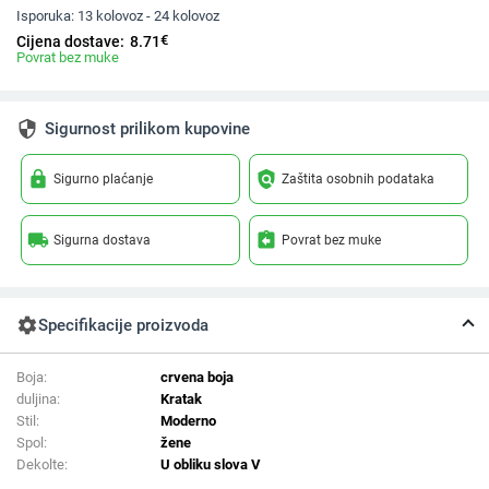
Isporuka:
13 kolovoz - 24 kolovoz
€
Cijena dostave:
8.71
Povrat bez muke
security
Sigurnost prilikom kupovine
lock
policy
Sigurno plaćanje
Zaštita osobnih podataka
local_shipping
assignment_return
Sigurna dostava
Povrat bez muke
settings
Specifikacije proizvoda
Boja:
crvena boja
duljina:
Kratak
Stil:
Moderno
Spol:
žene
Dekolte:
U obliku slova V