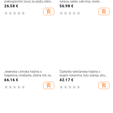
prekogranični izvoz za plažu, bikini
rukava, saten, uski kroj, visoki
kupaći kostim s resicama, čista
ovratnik
26.58
€
56.98
€
boja, haljina za plažu
add_shopping_cart
add_shopping_cart
Jesenska i zimska haljina s
Čipkasta vjenčanska haljina s
tregerima, mrežasta, zlatna niti, vez,
dugim rukavima, tutu suknja, struk
jakna, kardigan, dvodijelna haljina,
u sredini
66.16
€
42.17
€
duga haljina za muslimane
add_shopping_cart
add_shopping_cart