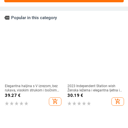
more
Popular in this category
Elegantna haljina s V izrezom, bez
2023 Independent Station wish
rukava, visokim strukom i bočnim
Ženska ležerna i elegantna ljetna i
prorezom, od poliestera s
jesenska nova haljina s printom i
39.27
€
30.19
€
elastanom
točkicama, okruglim izrezom,
add_shopping_cart
add_shopping_cart
kratkih rukava i strukom