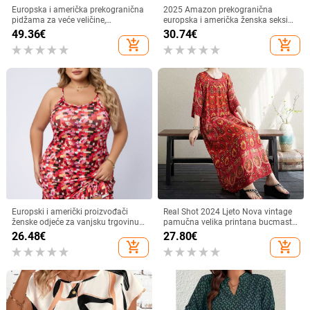
Europska i američka prekogranična
2025 Amazon prekogranična
pidžama za veće veličine,
europska i američka ženska seksi
baršunasta jesensko-zimska
satenska haljina s otvorenim
49.36
€
30.74
€
kombinezon s kapuljačom,
leđima za žene većih veličina
add_shopping_cart
add_shopping_cart
spavaćica, kućna odjeća, smeđa
pidžama od čistog pamuka
Europski i američki proizvođači
Real Shot 2024 Ljeto Nova vintage
ženske odjeće za vanjsku trgovinu -
pamučna velika printana bucmasta
visokokvalitetna haljina s
ženska široka haljina u etničkom
26.48
€
27.80
€
naramenicama od špageta,
stilu
add_shopping_cart
add_shopping_cart
rastezljiva i udobna, s nabranim
rubom, uska ženska haljina, plus
veličine