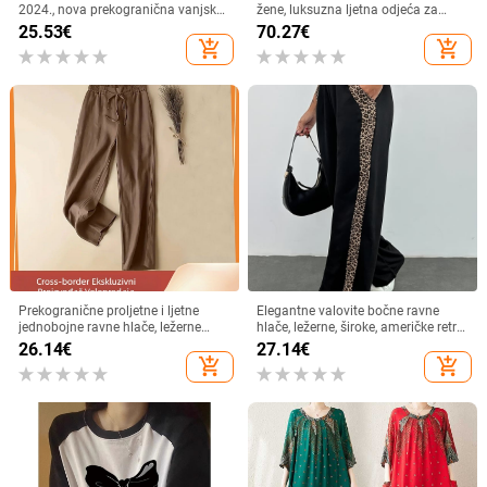
2024., nova prekogranična vanjska
žene, luksuzna ljetna odjeća za
trgovina za Europu i Ameriku,
majke, široka i elegantna košulja,
25.53
€
70.27
€
Amazon, elegantna jednobojna
vrhunski cvjetni top
add_shopping_cart
add_shopping_cart
majica s okruglim izrezom i sedam
rukava
Prekogranične proljetne i ljetne
Elegantne valovite bočne ravne
jednobojne ravne hlače, ležerne
hlače, ležerne, široke, američke retro
hlače s vezicama i visokim strukom,
sportske ženske hlače, ležerne i
26.14
€
27.14
€
ležerne široke hlače, široke, uske
moderne
add_shopping_cart
add_shopping_cart
ženske hlače