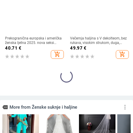
Prekogranična europska i američka
Večernja haljina s V dekolteom, bez
ženska ljetna 2025. nova seksi
rukava, visokim strukom, duga,
haljina s V-izrezom i kratkim
swing kroj, poliester, zip
40.71
€
49.97
€
rukavima s uskim strukom i
add_shopping_cart
add_shopping_cart
cvjetnim uzorkom s Amazon
printom
more_vert
more
More from Ženske suknje i haljine