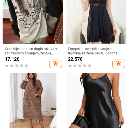
Crno-bijela majica dugih rukava s
Europska i američka vanjska
kontrastnim šivanjem, ženska,
trgovina za žene, seksi i udobna
dizajnerski osjećaj, široka, ležerna,
ledena svilena remenčića za prsa,
17.12
€
22.57
€
korejska jesenska, nova ženska,
spavaćica s jastučićima za prsa,
add_shopping_cart
add_shopping_cart
višenamjenska odjeća
kućna odjeća, prekrasna čipkasta
iskušenje, velika suknja