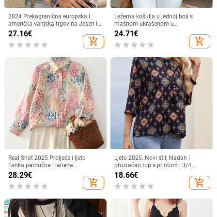
2024 Prekogranična europska i
Ležerna košulja u jednoj boji s
američka vanjska trgovina Jesen i
mašnom ukrašenom u
zima Nove ženske košulje dugih
odmarališnom stilu
27.16
€
24.71
€
rukava karirane košulje
add_shopping_cart
add_shopping_cart
Real Shot 2025 Proljeće i ljeto
Ljeto 2025. Novi stil, hladan i
Tanka pamučna i lanena
prozračan top s printom i 3/4
umjetnička široka košulja dugih
rukavima, elegantnog i
28.29
€
18.66
€
rukava s cvjetnim printom makrona
profesionalnog izgleda za
add_shopping_cart
add_shopping_cart
za žene
putovanje na posao