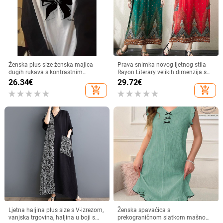
Ženska plus size ženska majica
Prava snimka novog ljetnog stila
dugih rukava s kontrastnim
Rayon Literary velikih dimenzija s
šavovima i umetnutim u boji, 24
tiskom debelih mm širokih etničkih
26.34
€
29.72
€
proljetna i jesenska nova ležerna
haljina za žene iz 2024.
add_shopping_cart
add_shopping_cart
široka gornja odjeća
Ljetna haljina plus size s V-izrezom,
Ženska spavaćica s
vanjska trgovina, haljina u boji s
prekograničnom slatkom mašnom,