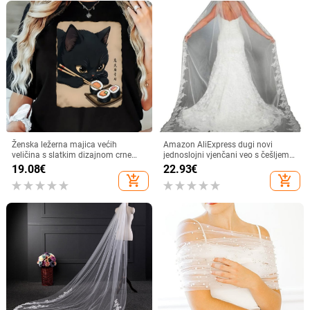
Ženska ležerna majica većih
Amazon AliExpress dugi novi
veličina s slatkim dizajnom crne
jednoslojni vjenčani veo s češljem
mačke i sushija - okrugli izrez, kratki
za kosu veleprodaja njegov veo veo
19.08
€
22.93
€
rukavi, lagana
generacija kose
add_shopping_cart
add_shopping_cart