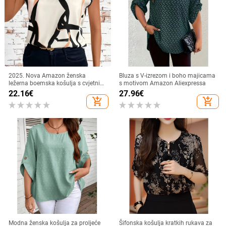
2025. Nova Amazon ženska
Bluza s V-izrezom i boho majicama
ležerna boemska košulja s cvjetnim
s motivom Amazon Aliexpressa
printom preko granica
22.16
€
27.96
€
add_shopping_cart
add_shopping_cart
Modna ženska košulja za proljeće
Šifonska košulja kratkih rukava za