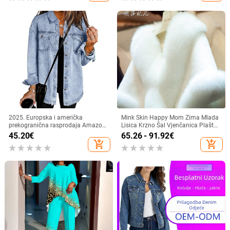
2025. Europska i američka
Mink Skin Happy Mom Zima Mlada
prekogranična rasprodaja Amazon
Lisica Krzno Šal Vjenčanica Plašt
Nova stilska košulja s neobrađenim
Haljina Cheongsam Krzno Plašt
45.20
€
65.26 - 91.92
€
rubom, traper ležerna široka jakna
Izlazna Odjeća Bijele Žene
add_shopping_cart
add_shopping_cart