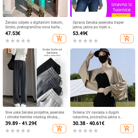
Žensko odijelo s digitalnim tiskom,
Oprana ženska jesenska traper
široko, prekogranična nova karta
jakna, jakna po mjeri s
proizvoda za 2021.
prekograničnim uzorkom, višebojna
47.53
€
53.49
€
retro traper jakna
add_shopping_cart
add_shopping_cart
Sive uske ženske proljetne, jesenske
Svilena UV navlaka s dugim
i zimske trenirke visokog struka,
rukavima, prozračna jakna s
ravne, drapirane, male ležerne
vanjskim slojem, krema za
39.89 - 41.29
€
30.38 - 40.61
€
sportske duge hlače
sunčanje, biciklistička ljetna jakna
add_shopping_cart
add_shopping_cart
za žene, prozračna, za vožnju