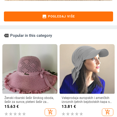
image
POGLEDAJ VIŠE
more
Popular in this category
Ženski ribarski šešir širokog oboda,
Veleprodaja europskih i američkih
šešir za sunce, pleteni šešir za
izvoznih ljetnih bejzbolskih kapa s
sunce, šešir za odmor na plaži, šešir
vezicom na leđima, vanjski šešir,
15.63
€
13.81
€
za sunce širokog oboda
jednobojni vizir, šal/šešir
add_shopping_cart
add_shopping_cart