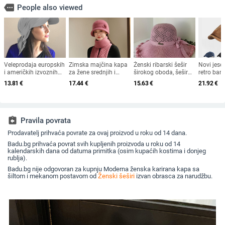
more
People also viewed
Veleprodaja europskih
Zimska majčina kapa
Ženski ribarski šešir
Novi jese
i američkih izvoznih
za žene srednjih i
širokog oboda, šešir
retro bar
ljetnih bejzbolskih
starijih godina, pletena
za sunce, pleteni šešir
osmerokut
13.81
€
17.44
€
15.63
€
21.92
€
kapa s vezicom na
od zečjeg krzna,
za sunce, šešir za
muškarce 
leđima, vanjski šešir,
otporna na hladnoću,
odmor na plaži, šešir
nošen un
jednobojni vizir, šal/
topla, vunena kapa
za sunce širokog
beretkom,
šešir
plus baršunasta kapa
oboda
šešir u je
za umivaonik
jesen i z
assignment_return
Pravila povrata
Prodavatelj prihvaća povrate za ovaj proizvod u roku od 14 dana.
Badu.bg prihvaća povrat svih kupljenih proizvoda u roku od 14
kalendarskih dana od datuma primitka (osim kupaćih kostima i donjeg
rublja).
Badu.bg nije odgovoran za kupnju Moderna ženska karirana kapa sa
šiltom i mekanom postavom od
Ženski šeširi
izvan obrasca za narudžbu.