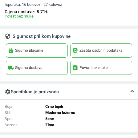
Isporuka:
16 kolovoz - 27 kolovoz
€
Cijena dostave:
8.71
Povrat bez muke
security
Sigurnost prilikom kupovine
lock
policy
Sigurno plaćanje
Zaštita osobnih podataka
local_shipping
assignment_return
Sigurna dostava
Povrat bez muke
settings
Specifikacije proizvoda
Boja:
Crno bijeli
Stil:
Moderno ležerno
Spol:
žene
Sezona:
Zima