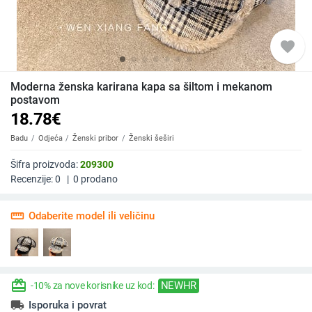
favorite
Moderna ženska karirana kapa sa šiltom i mekanom
postavom
18.78
€
Badu
Odjeća
Ženski pribor
Ženski šeširi
Šifra proizvoda:
209300
Recenzije:
0
|
0
prodano
straighten
Odaberite model ili veličinu
redeem
NEWHR
-10% za nove korisnike uz kod:
local_shipping
Isporuka i povrat