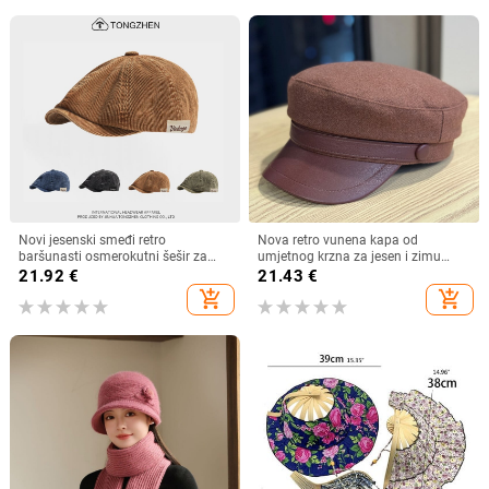
Novi jesenski smeđi retro
Nova retro vunena kapa od
baršunasti osmerokutni šešir za
umjetnog krzna za jesen i zimu
muškarce i žene, nošen unatrag s
2025. za žene, britanski
21.92
€
21.43
€
beretkom, univerzalni šešir u jednoj
osmerokutni ravni cilindar za
add_shopping_cart
add_shopping_cart
boji za jesen i zimu
književna putovanja