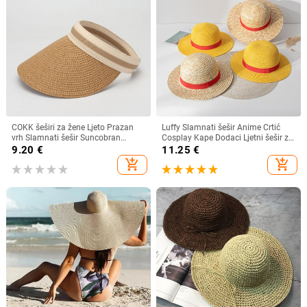
COKK šeširi za žene Ljeto Prazan
Luffy Slamnati šešir Anime Crtić
vrh Slamnati šešir Suncobran
Cosplay Kape Dodaci Ljetni šešir za
Krema za sunčanje Šešir za plažu
sunce Suncobran Šešir za roditelje i
9.20
€
11.25
€
Ženski štitnik za zaštitu od sunca
dijete Luffy šešir za žene Muškarci
add_shopping_cart
add_shopping_cart
Roditelji Dječji Šeširi za sunce