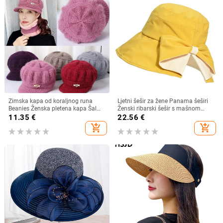
Zimska kapa od koraljnog runa
Ljetni šešir za žene Panama šeširi
Beanies Ženska pletena kapa Šal
Ženski ribarski šešir s mašnom
Održava toplinu Vunena pletena
Trend ženski šeširi s kantom
11.35
€
22.56
€
kapa Kapa sa šiltom Dvoslojne
Suncobran Prozračne kape za
add_shopping_cart
add_shopping_cart
zaštitne kape
sunce za žene