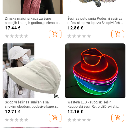
Zimska majčina kapa za žene
Šešir za putovanja Podesivi šešir za
srednjih i starijih godina, pletena od
ručnu sklopivu lepezu Sklopivi šešir
zečjeg krzna, otporna na hladnoću,
od bambusa i lepeza Ljetna plaža
17.44
€
12.86
€
topla, vunena kapa plus baršunasta
Sklopivi šešir i lepeza R7RF
add_shopping_cart
add_shopping_cart
kapa za umivaonik
Sklopivi šešir za sunčanje sa
Western LED kaubojski šešir
širokim obodom, podesive kape za
Kaubojski šešir Retro LED svijetli
muškarce, žene, šeširi za plažu,
obod Jazz cilindar Svjetleći
12.71
€
12.16
€
ljetni brzosušeći viziri, ribarska kapa
mladenkin šešir Cosplay kostim
add_shopping_cart
add_shopping_cart
Kaubojsko odijelo za žene
muškarce