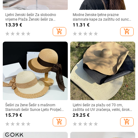
Ljetni ženski šešir Za slobodno
Modne ženske ljetne prazne
vrijeme Plaža Ženski šešir za
slamnate kape za zaštitu od sunca
sunčanje Elegantni šešir širokog
s velikim obodom, podesivi ženski
13.39
€
11.31
€
oboda Svileni šešir s kantom s
šešir za zaštitu od sunca za
add_shopping_cart
add_shopping_cart
cvijetom Ležerna kapa Ženska
sportove na plaži
fedora
Šeširi za žene Šešir s mašnom
Ljetni šešir za plažu od 70 cm,
Slamnati šešir Sunce Ljeto Proljeće
zaštita od UV zračenja, veliki, široki
Veliki obodi Plaža Na otvorenom
obodi, 35 cm, sklopivi slamnati
15.79
€
29.25
€
Ženski ljetni šešir Sombreros De
šeširi, velike sklopive kape za
add_shopping_cart
add_shopping_cart
Mujer
zaštitu od sunca