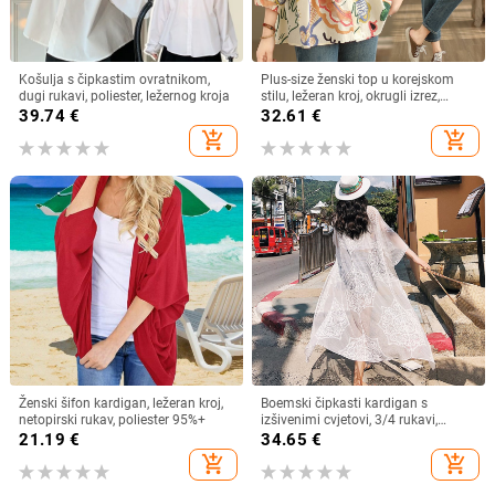
Košulja s čipkastim ovratnikom,
Plus-size ženski top u korejskom
dugi rukavi, poliester, ležernog kroja
stilu, ležeran kroj, okrugli izrez,
pamuk (70–80%), proljeće 2024
39.74
€
32.61
€
add_shopping_cart
add_shopping_cart
Ženski šifon kardigan, ležeran kroj,
Boemski čipkasti kardigan s
netopirski rukav, poliester 95%+
izšivenimi cvjetovi, 3/4 rukavi,
poluotvoren ovratnik, pamuk
21.19
€
34.65
€
add_shopping_cart
add_shopping_cart