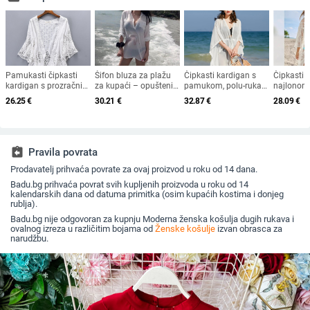
Pamukasti čipkasti
Šifon bluza za plažu
Čipkasti kardigan s
Čipkasti 
kardigan s prozračnim
za kupaći – opušteni
pamukom, polu-rukavi,
najlonom
uzorkom, 3/4 rukava,
kroj, V-izrez, dugi
šifonski sloj za zaštitu
V-izrez, 3
26.25
€
30.21
€
32.87
€
28.09
€
V-izrez, lagani vanjski
rukav, srednja duljina
od sunca, ženska
opušten k
komad s pamučnom
65–80 cm, zaštita od
ljetna vanjska odjeća
podstavom
sunca
assignment_return
Pravila povrata
Prodavatelj prihvaća povrate za ovaj proizvod u roku od 14 dana.
Badu.bg prihvaća povrat svih kupljenih proizvoda u roku od 14
kalendarskih dana od datuma primitka (osim kupaćih kostima i donjeg
rublja).
Badu.bg nije odgovoran za kupnju Moderna ženska košulja dugih rukava i
ovalnog izreza u različitim bojama od
Ženske košulje
izvan obrasca za
narudžbu.