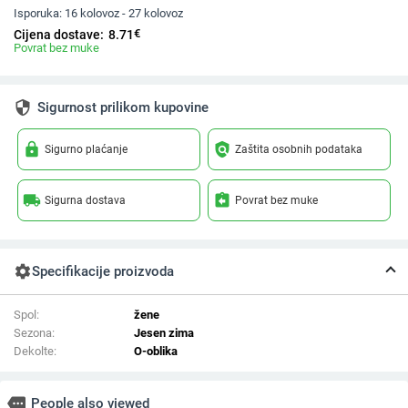
Isporuka:
16 kolovoz - 27 kolovoz
€
Cijena dostave:
8.71
Povrat bez muke
security
Sigurnost prilikom kupovine
lock
policy
Sigurno plaćanje
Zaštita osobnih podataka
local_shipping
assignment_return
Sigurna dostava
Povrat bez muke
settings
Specifikacije proizvoda
Spol:
žene
Sezona:
Jesen zima
Dekolte:
O-oblika
more
People also viewed