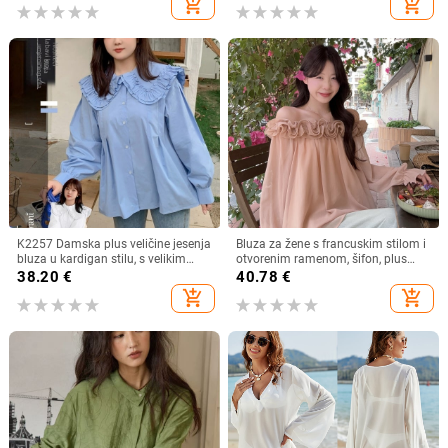
add_shopping_cart
add_shopping_cart
K2257 Damska plus veličine jesenja
Bluza za žene s francuskim stilom i
bluza u kardigan stilu, s velikim
otvorenim ramenom, šifon, plus
ovratnikom, dvostrukim slojem i
veličina, dugi rukav
38.20
€
40.78
€
čipkastim rubom, sladak izgled
add_shopping_cart
add_shopping_cart