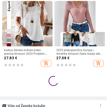
Kaikuo ženska košulja preko
2025 prekogranična Europa i
granice Amazon 2024 Proljeće i
Amerika Amazon čipka šuplja seksi
ljeto Izvoz Ležerna jednobojna
ženska duga rukava čipka žakard
27.83
€
27.08
€
majica kratkih rukava s okruglim
pletena duga rukava veleprodaja
add_shopping_cart
add_shopping_cart
izrezom