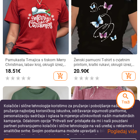
Pravi ljetni hitac, novi umjetnički
Kukičana čipkasta bluza -
retro nišni ležerni, univerzalni, teška
pamuk/akrilna smjesa, 3/4 rukava,
industrija, vezeni, široki, ležeran
okrugli izrez, udoban kroj
32.10
€
19.74
€
kardigan od pamuka
add_shopping_cart
add_shopping_cart
search
Traži
Čipkasti top s visokim ovratnikom,
Novi seksi top s cvijetom indijskih
Kolačiće i slične tehnologije koristimo za pružanje i poboljšanje naše Usluge,
prozračnim dizajnom i tylom u
oraščića, uski kroj, europski i
pružanje najboljeg korisničkog iskustva, održavanje sigurnosti platforme,
unutarnjoj podlozi, uski kroj, dugi
američki prekogranični top za žene,
8.87
€
30.35
€
personalizaciju sadržaja i oglasa te mjerenje učinkovitosti naših marketinških
rukavi
uski top s zvonastim rukavima i
add_shopping_cart
add_shopping_cart
kampanja. Odabirom opcije "Prihvati sve" pristajete da mi i naši pouzdani
čipkom iz 2025.
partneri pohranjujemo kolačiće i slične tehnologije na vaš uređaj u reklamne i
Pogledaj više
analitičke svrhe. Svojim postavkama možete upravljati u bilo kojem trenutku
klikom na "Upravljanje postavkama". Za više informacija pogledajte našu