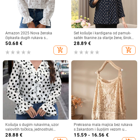
Amazon 2025 Nova ženska
Set košulje i kardigana od pamuk-
čipkasta dugih rukava s
satén tkanine za starije žene, širok
podstavom, modna šuplja heklana
kroj, plus veličina, ljeto–jesen
50.68
€
28.89
€
bluza s vezom
add_shopping_cart
add_shopping_cart
Košulja s dugim rukavima, uzor
Prekrasna mala majica bez rukava
valovitih točkica, jednostruki
s žakardom i šupljim vezom u
zatvarač, poliester 90–95%
francuskom stilu, ljetna nova široka,
28.88
€
15.59 - 16.56
€
šik majica bez rukava