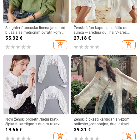
Solighter francusko-linena jacquard
Ženski šifon kaput za zaštitu od
bluza s asimetričnim ovratnikom za
sunca — srednja duljina, V-izrez,
žene, dugi rukavi, proljeće 2026
dugi rukav, široki kroj, 95% poliester
55.32
€
27.18
€
add_shopping_cart
add_shopping_cart
Novi ženski proljetni/ljetni kratki
Ženski čipkasti kardigan s vezom,
čipkasti kardigan s dugim rukavima
poliester, jednobojna, dugi rukavi,
i lažnim ovratnikom, otporan na
dugi kroj
19.65
€
39.31
€
svjetlost
add_shopping_cart
add_shopping_cart