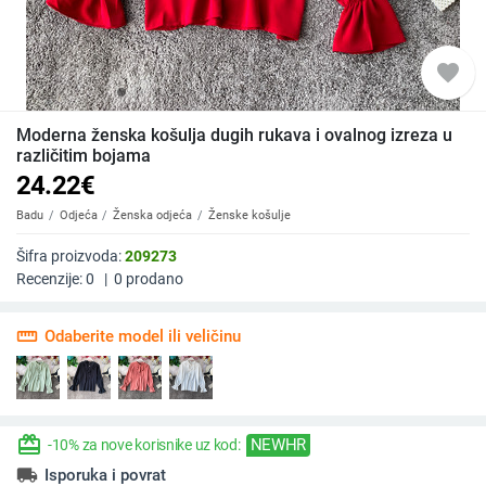
favorite
Moderna ženska košulja dugih rukava i ovalnog izreza u
različitim bojama
24.22
€
Badu
Odjeća
Ženska odjeća
Ženske košulje
Šifra proizvoda:
209273
Recenzije:
0
|
0
prodano
straighten
Odaberite model ili veličinu
redeem
NEWHR
-10% za nove korisnike uz kod:
local_shipping
Isporuka i povrat