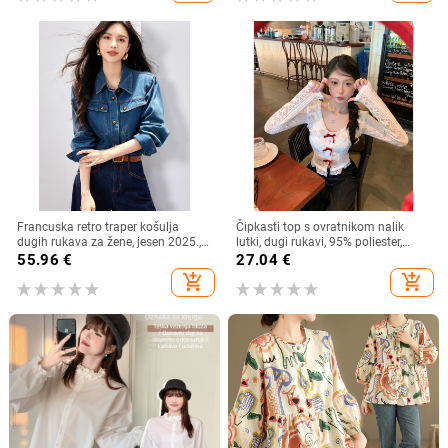
Francuska retro traper košulja
Čipkasti top s ovratnikom nalik
dugih rukava za žene, jesen 2025.,
lutki, dugi rukavi, 95% poliester,
nova ležerna, elegantna, svestrana,
kardigan stil, gradski stil
55.96
€
27.04
€
korejska, slojevita košulja
add_shopping_cart
add_shopping_cart