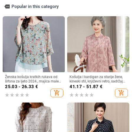
more
Popular in this category
Ženska košulja kratkih rukava od
Košulja i kardigan za starije žene,
šifona za ljeto 2024., majica male
kineski stil, književni retro, sadržaj
veličine, plus size
vlakana 30–50%, bez ovratnika
25.03 - 26.33
€
41.17 - 51.87
€
add_shopping_cart
add_shopping_cart