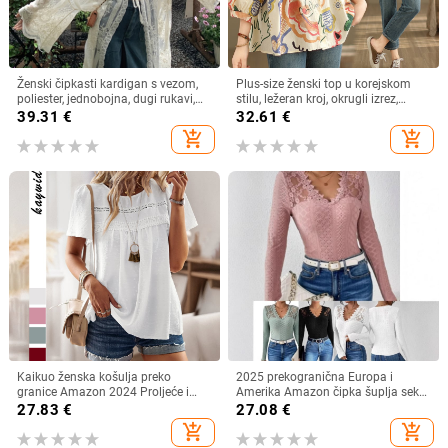
Ženski čipkasti kardigan s vezom,
Plus-size ženski top u korejskom
poliester, jednobojna, dugi rukavi,
stilu, ležeran kroj, okrugli izrez,
dugi kroj
pamuk (70–80%), proljeće 2024
39.31
€
32.61
€
add_shopping_cart
add_shopping_cart
Kaikuo ženska košulja preko
2025 prekogranična Europa i
granice Amazon 2024 Proljeće i
Amerika Amazon čipka šuplja seksi
ljeto Izvoz Ležerna jednobojna
ženska duga rukava čipka žakard
27.83
€
27.08
€
majica kratkih rukava s okruglim
pletena duga rukava veleprodaja
add_shopping_cart
add_shopping_cart
izrezom