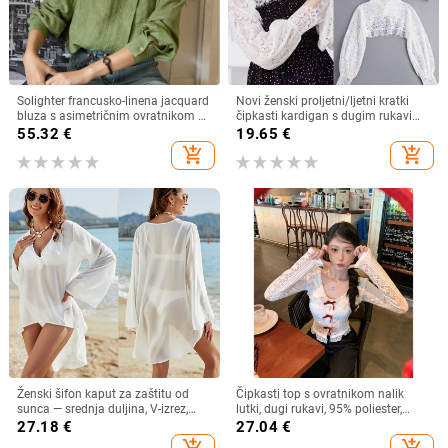
Solighter francusko-linena jacquard
Novi ženski proljetni/ljetni kratki
bluza s asimetričnim ovratnikom za
čipkasti kardigan s dugim rukavima
žene, dugi rukavi, proljeće 2026
i lažnim ovratnikom, otporan na
55.32
€
19.65
€
svjetlost
add_shopping_cart
add_shopping_cart
Ženski šifon kaput za zaštitu od
Čipkasti top s ovratnikom nalik
sunca — srednja duljina, V-izrez,
lutki, dugi rukavi, 95% poliester,
dugi rukav, široki kroj, 95% poliester
kardigan stil, gradski stil
27.18
€
27.04
€