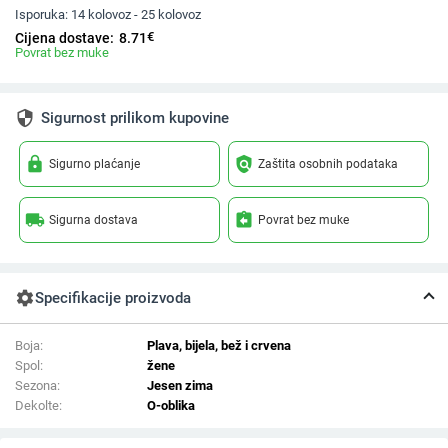
Isporuka:
14 kolovoz - 25 kolovoz
€
Cijena dostave:
8.71
Povrat bez muke
security
Sigurnost prilikom kupovine
lock
policy
Sigurno plaćanje
Zaštita osobnih podataka
local_shipping
assignment_return
Sigurna dostava
Povrat bez muke
settings
Specifikacije proizvoda
Boja:
Plava, bijela, bež i crvena
Spol:
žene
Sezona:
Jesen zima
Dekolte:
O-oblika