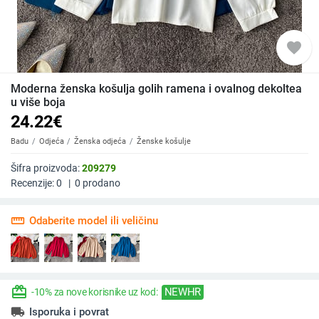
favorite
Moderna ženska košulja golih ramena i ovalnog dekoltea
u više boja
24.22
€
Badu
Odjeća
Ženska odjeća
Ženske košulje
Šifra proizvoda:
209279
Recenzije:
0
|
0
prodano
straighten
Odaberite model ili veličinu
redeem
NEWHR
-10% za nove korisnike uz kod:
local_shipping
Isporuka i povrat