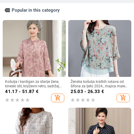
more
Popular in this category
Košulja i kardigan za starije žene,
Ženska košulja kratkih rukava od
kineski stil, književni retro, sadržaj
šifona za ljeto 2024., majica male
vlakana 30–50%, bez ovratnika
veličine, plus size
41.17 - 51.87
€
25.03 - 26.33
€
add_shopping_cart
add_shopping_cart