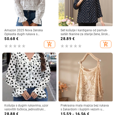
Amazon 2025 Nova ženska
Set košulje i kardigana od pamuk-
čipkasta dugih rukava s
satén tkanine za starije žene, širok
podstavom, modna šuplja heklana
kroj, plus veličina, ljeto–jesen
50.68
€
28.89
€
bluza s vezom
add_shopping_cart
add_shopping_cart
Košulja s dugim rukavima, uzor
Prekrasna mala majica bez rukava
valovitih točkica, jednostruki
s žakardom i šupljim vezom u
zatvarač, poliester 90–95%
francuskom stilu, ljetna nova široka,
28.88
€
15.59 - 16.56
€