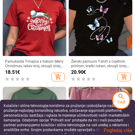
Novi seksi top s cvijetom indijskih
Ženski mrežasti top s visokim
oraščića, uski kroj, europski i
ovratnikom, bijela šifrena čipka,
američki prekogranični top za žene,
dugi rukav, tanak unutarnji sloj za
30.35
€
27.07
€
uski top s zvonastim rukavima i
proljeće i jesen
add_shopping_cart
add_shopping_cart
čipkom iz 2025.
search
Traži
Pravi ljetni hitac, novi umjetnički
Kukičana čipkasta bluza -
Kolačiće i slične tehnologije koristimo za pružanje i poboljšanje naše Usluge,
retro nišni ležerni, univerzalni, teška
pamuk/akrilna smjesa, 3/4 rukava,
pružanje najboljeg korisničkog iskustva, održavanje sigurnosti platforme,
industrija, vezeni, široki, ležeran
okrugli izrez, udoban kroj
32.10
€
19.74
€
personalizaciju sadržaja i oglasa te mjerenje učinkovitosti naših marketinških
kardigan od pamuka
add_shopping_cart
add_shopping_cart
kampanja. Odabirom opcije "Prihvati sve" pristajete da mi i naši pouzdani
partneri pohranjujemo kolačiće i slične tehnologije na vaš uređaj u reklamne i
Pogledaj više
analitičke svrhe. Svojim postavkama možete upravljati u bilo kojem trenutku
klikom na "Upravljanje postavkama". Za više informacija pogledajte našu