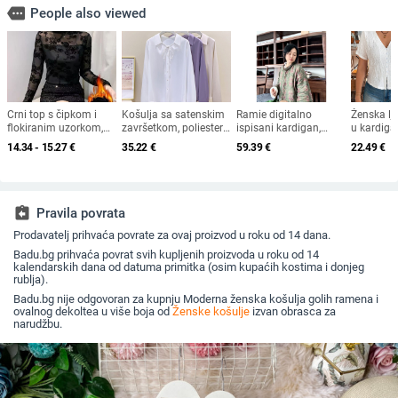
more
People also viewed
Crni top s čipkom i
Košulja sa satenskim
Ramie digitalno
Ženska lj
flokiranim uzorkom,
završetkom, poliester-
ispisani kardigan,
u kardigan
dugi rukavi, mrežasti
elastanski spoj (70–
slobodan kroj, dugi
izrezom, p
14.34 - 15.27
€
35.22
€
59.39
€
22.49
€
materijal, polu-visoki
80% poliester, <30%
rukavi
materijal,
ovratnik
elastan), dugi rukavi,
gumbi spr
ovratnik košulje,
uredski stil, proljeće
2025
assignment_return
Pravila povrata
Prodavatelj prihvaća povrate za ovaj proizvod u roku od 14 dana.
Badu.bg prihvaća povrat svih kupljenih proizvoda u roku od 14
kalendarskih dana od datuma primitka (osim kupaćih kostima i donjeg
rublja).
Badu.bg nije odgovoran za kupnju Moderna ženska košulja golih ramena i
ovalnog dekoltea u više boja od
Ženske košulje
izvan obrasca za
narudžbu.