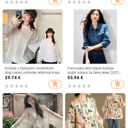
add_shopping_cart
add_shopping_cart
Košulja s čipkastim ovratnikom,
Francuska retro traper košulja
dugi rukavi, poliester, ležernog kroja
dugih rukava za žene, jesen 2025.,
nova ležerna, elegantna, svestrana,
39.74
€
55.96
€
korejska, slojevita košulja
add_shopping_cart
add_shopping_cart