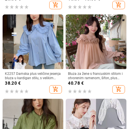
šik majica bez rukava
add_shopping_cart
add_shopping_cart
K2257 Damska plus veličine jesenja
Bluza za žene s francuskim stilom i
bluza u kardigan stilu, s velikim
otvorenim ramenom, šifon, plus
ovratnikom, dvostrukim slojem i
veličina, dugi rukav
38.20
€
40.78
€
čipkastim rubom, sladak izgled
add_shopping_cart
add_shopping_cart