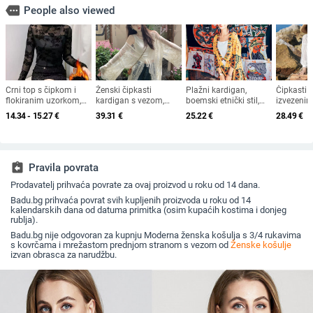
more
People also viewed
Crni top s čipkom i
Ženski čipkasti
Plažni kardigan,
Čipkasti 
flokiranim uzorkom,
kardigan s vezom,
boemski etnički stil,
izvezeni
dugi rukavi, mrežasti
poliester, jednobojna,
floralni uzorak, UV
zaštita o
14.34 - 15.27
€
39.31
€
25.22
€
28.49
€
materijal, polu-visoki
dugi rukavi, dugi kroj
zaštita, slobodan kroj
plažu, sre
ovratnik
rukavi la
assignment_return
Pravila povrata
Prodavatelj prihvaća povrate za ovaj proizvod u roku od 14 dana.
Badu.bg prihvaća povrat svih kupljenih proizvoda u roku od 14
kalendarskih dana od datuma primitka (osim kupaćih kostima i donjeg
rublja).
Badu.bg nije odgovoran za kupnju Moderna ženska košulja s 3/4 rukavima
s kovrčama i mrežastom prednjom stranom s vezom od
Ženske košulje
izvan obrasca za narudžbu.