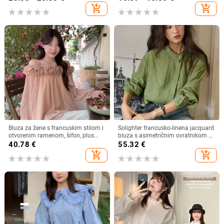
šik majica bez rukava
add_shopping_cart
add_shopping_cart
Bluza za žene s francuskim stilom i
Solighter francusko-linena jacquard
otvorenim ramenom, šifon, plus
bluza s asimetričnim ovratnikom za
veličina, dugi rukav
žene, dugi rukavi, proljeće 2026
40.78
€
55.32
€
add_shopping_cart
add_shopping_cart