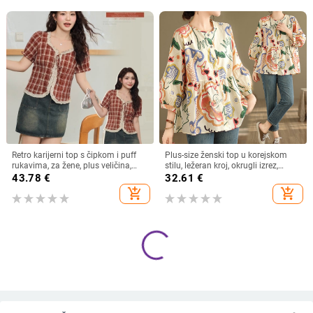
Retro karijerni top s čipkom i puff
Plus-size ženski top u korejskom
rukavima, za žene, plus veličina,
stilu, ležeran kroj, okrugli izrez,
četvrtasti izrez
pamuk (70–80%), proljeće 2024
43.78
€
32.61
€
add_shopping_cart
add_shopping_cart