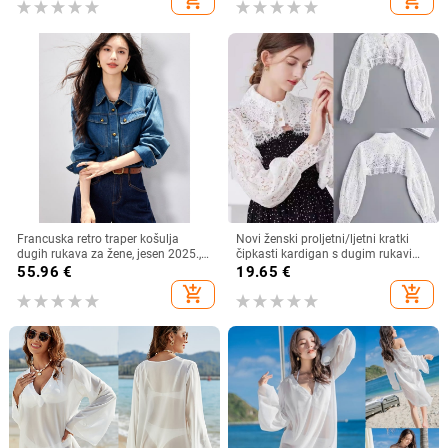
add_shopping_cart
add_shopping_cart
Francuska retro traper košulja
Novi ženski proljetni/ljetni kratki
dugih rukava za žene, jesen 2025.,
čipkasti kardigan s dugim rukavima
nova ležerna, elegantna, svestrana,
i lažnim ovratnikom, otporan na
55.96
€
19.65
€
korejska, slojevita košulja
svjetlost
add_shopping_cart
add_shopping_cart