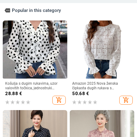
more
Popular in this category
Košulja s dugim rukavima, uzor
Amazon 2025 Nova ženska
valovitih točkica, jednostruki
čipkasta dugih rukava s
zatvarač, poliester 90–95%
podstavom, modna šuplja heklana
28.88
€
50.68
€
bluza s vezom
add_shopping_cart
add_shopping_cart