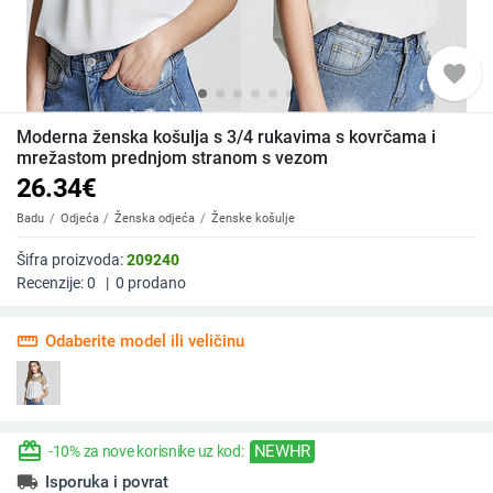
favorite
Moderna ženska košulja s 3/4 rukavima s kovrčama i
mrežastom prednjom stranom s vezom
26.34
€
Badu
Odjeća
Ženska odjeća
Ženske košulje
Šifra proizvoda:
209240
Recenzije:
0
|
0
prodano
straighten
Odaberite model ili veličinu
redeem
NEWHR
-10% za nove korisnike uz kod:
local_shipping
Isporuka i povrat