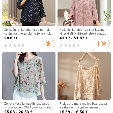
Set košulje i kardigana od pamuk-
Košulja i kardigan za starije žene,
satén tkanine za starije žene, širok
kineski stil, književni retro, sadržaj
kroj, plus veličina, ljeto–jesen
vlakana 30–50%, bez ovratnika
28.89
€
41.17 - 51.87
€
add_shopping_cart
add_shopping_cart
Ženska košulja kratkih rukava od
Prekrasna mala majica bez rukava
šifona za ljeto 2024., majica male
s žakardom i šupljim vezom u
veličine, plus size
francuskom stilu, ljetna nova široka,
25.03 - 26.33
€
15.59 - 16.56
€