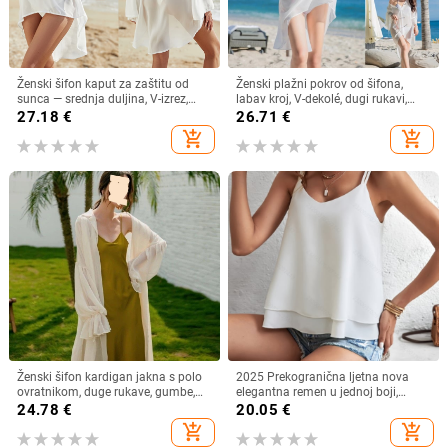
Ženski šifon kaput za zaštitu od
Ženski plažni pokrov od šifona,
sunca — srednja duljina, V-izrez,
labav kroj, V-dekolé, dugi rukavi,
dugi rukav, široki kroj, 95% poliester
najlon/akril 95%+
27.18
€
26.71
€
add_shopping_cart
add_shopping_cart
Ženski šifon kardigan jakna s polo
2025 Prekogranična ljetna nova
ovratnikom, duge rukave, gumbe,
elegantna remen u jednoj boji,
gradski stil, 95% poliester
jednostavna remen s V-izrezom
24.78
€
20.05
€
add_shopping_cart
add_shopping_cart