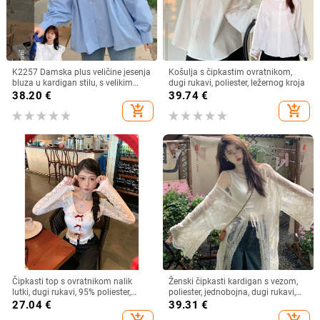
K2257 Damska plus veličine jesenja
Košulja s čipkastim ovratnikom,
bluza u kardigan stilu, s velikim
dugi rukavi, poliester, ležernog kroja
ovratnikom, dvostrukim slojem i
38.20
€
39.74
€
čipkastim rubom, sladak izgled
add_shopping_cart
add_shopping_cart
Čipkasti top s ovratnikom nalik
Ženski čipkasti kardigan s vezom,
lutki, dugi rukavi, 95% poliester,
poliester, jednobojna, dugi rukavi,
kardigan stil, gradski stil
dugi kroj
27.04
€
39.31
€