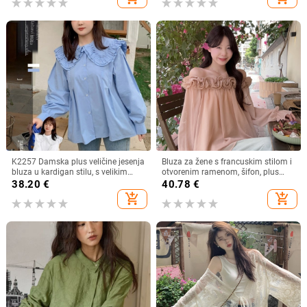
K2257 Damska plus veličine jesenja
Bluza za žene s francuskim stilom i
bluza u kardigan stilu, s velikim
otvorenim ramenom, šifon, plus
ovratnikom, dvostrukim slojem i
veličina, dugi rukav
38.20
€
40.78
€
čipkastim rubom, sladak izgled
add_shopping_cart
add_shopping_cart