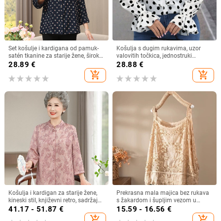
Set košulje i kardigana od pamuk-
Košulja s dugim rukavima, uzor
satén tkanine za starije žene, širok
valovitih točkica, jednostruki
kroj, plus veličina, ljeto–jesen
zatvarač, poliester 90–95%
28.89
€
28.88
€
add_shopping_cart
add_shopping_cart
Košulja i kardigan za starije žene,
Prekrasna mala majica bez rukava
kineski stil, književni retro, sadržaj
s žakardom i šupljim vezom u
vlakana 30–50%, bez ovratnika
francuskom stilu, ljetna nova široka,
41.17 - 51.87
€
15.59 - 16.56
€
šik majica bez rukava
add_shopping_cart
add_shopping_cart