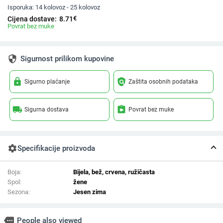
Isporuka:
14 kolovoz - 25 kolovoz
€
Cijena dostave:
8.71
Povrat bez muke
security
Sigurnost prilikom kupovine
lock
policy
Sigurno plaćanje
Zaštita osobnih podataka
local_shipping
assignment_return
Sigurna dostava
Povrat bez muke
settings
Specifikacije proizvoda
Boja:
Bijela, bež, crvena, ružičasta
Spol:
žene
Sezona:
Jesen zima
more
People also viewed