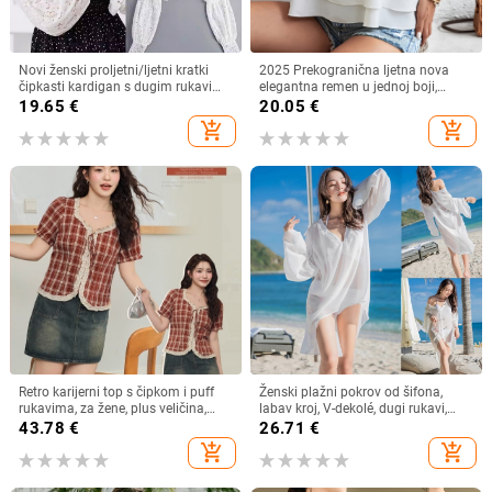
Novi ženski proljetni/ljetni kratki
2025 Prekogranična ljetna nova
čipkasti kardigan s dugim rukavima
elegantna remen u jednoj boji,
i lažnim ovratnikom, otporan na
jednostavna remen s V-izrezom
19.65
€
20.05
€
svjetlost
add_shopping_cart
add_shopping_cart
Retro karijerni top s čipkom i puff
Ženski plažni pokrov od šifona,
rukavima, za žene, plus veličina,
labav kroj, V-dekolé, dugi rukavi,
četvrtasti izrez
najlon/akril 95%+
43.78
€
26.71
€
add_shopping_cart
add_shopping_cart