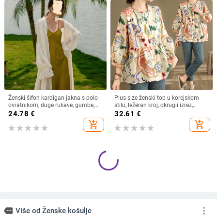
Ženski šifon kardigan jakna s polo
Plus-size ženski top u korejskom
ovratnikom, duge rukave, gumbe,
stilu, ležeran kroj, okrugli izrez,
gradski stil, 95% poliester
pamuk (70–80%), proljeće 2024
24.78
€
32.61
€
add_shopping_cart
add_shopping_cart