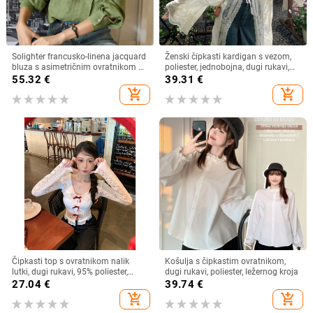
Solighter francusko-linena jacquard
Ženski čipkasti kardigan s vezom,
bluza s asimetričnim ovratnikom za
poliester, jednobojna, dugi rukavi,
žene, dugi rukavi, proljeće 2026
dugi kroj
55.32
€
39.31
€
add_shopping_cart
add_shopping_cart
Čipkasti top s ovratnikom nalik
Košulja s čipkastim ovratnikom,
lutki, dugi rukavi, 95% poliester,
dugi rukavi, poliester, ležernog kroja
kardigan stil, gradski stil
27.04
€
39.74
€
add_shopping_cart
add_shopping_cart