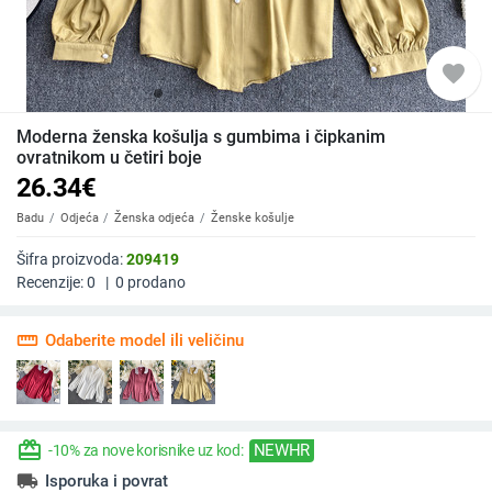
favorite
Moderna ženska košulja s gumbima i čipkanim
ovratnikom u četiri boje
26.34
€
Badu
Odjeća
Ženska odjeća
Ženske košulje
Šifra proizvoda:
209419
Recenzije:
0
|
0
prodano
straighten
Odaberite model ili veličinu
redeem
NEWHR
-10% za nove korisnike uz kod:
local_shipping
Isporuka i povrat