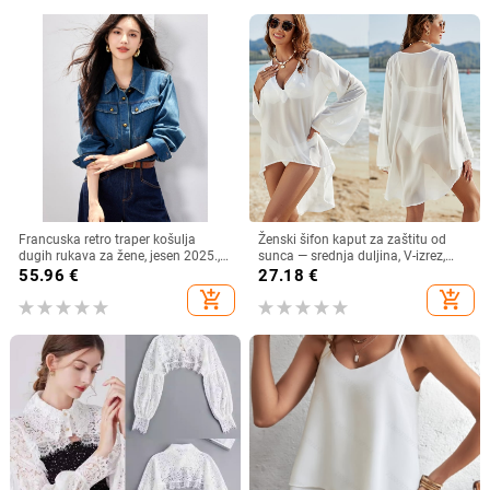
Francuska retro traper košulja
Ženski šifon kaput za zaštitu od
dugih rukava za žene, jesen 2025.,
sunca — srednja duljina, V-izrez,
nova ležerna, elegantna, svestrana,
dugi rukav, široki kroj, 95% poliester
55.96
€
27.18
€
korejska, slojevita košulja
add_shopping_cart
add_shopping_cart