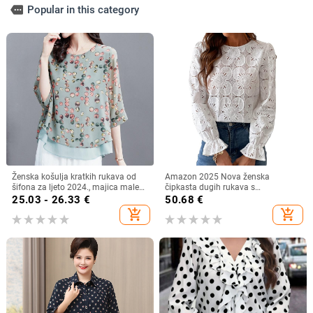
more
Popular in this category
Ženska košulja kratkih rukava od
Amazon 2025 Nova ženska
šifona za ljeto 2024., majica male
čipkasta dugih rukava s
veličine, plus size
podstavom, modna šuplja heklana
25.03 - 26.33
€
50.68
€
bluza s vezom
add_shopping_cart
add_shopping_cart