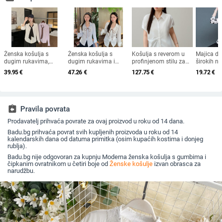
Ženska košulja s
Ženska košulja s
Košulja s reverom u
Majica du
dugim rukavima,
dugim rukavima i
profinjenom stilu za
širokih n
korejskog stila, s
kožnom vezicom,
žene s većim
veće veliči
39.95
€
47.26
€
127.75
€
19.72
€
točkicama i
francuskog dizajna,
veličinama – ljeto
jesenski st
mašnicom na
uski kroj, plus veličina,
2025
stil, za m
ovratniku, veličina
80945, proljeće 2026
ležerno, s
plus, proljeće 2026
crvena, du
točkice
assignment_return
Pravila povrata
Prodavatelj prihvaća povrate za ovaj proizvod u roku od 14 dana.
Badu.bg prihvaća povrat svih kupljenih proizvoda u roku od 14
kalendarskih dana od datuma primitka (osim kupaćih kostima i donjeg
rublja).
Badu.bg nije odgovoran za kupnju Moderna ženska košulja s gumbima i
čipkanim ovratnikom u četiri boje od
Ženske košulje
izvan obrasca za
narudžbu.