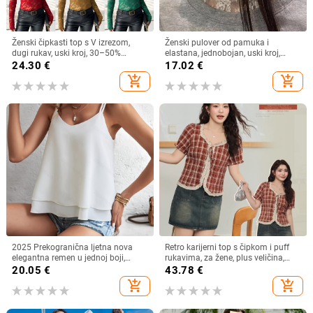
Ženski čipkasti top s V izrezom,
Ženski pulover od pamuka i
dugi rukav, uski kroj, 30–50%
elastana, jednobojan, uski kroj,
elastan
okrugli izrez, dugi rukavi
24.30
€
17.02
€
add_shopping_cart
add_shopping_cart
2025 Prekogranična ljetna nova
Retro karijerni top s čipkom i puff
elegantna remen u jednoj boji,
rukavima, za žene, plus veličina,
jednostavna remen s V-izrezom
četvrtasti izrez
20.05
€
43.78
€
add_shopping_cart
add_shopping_cart