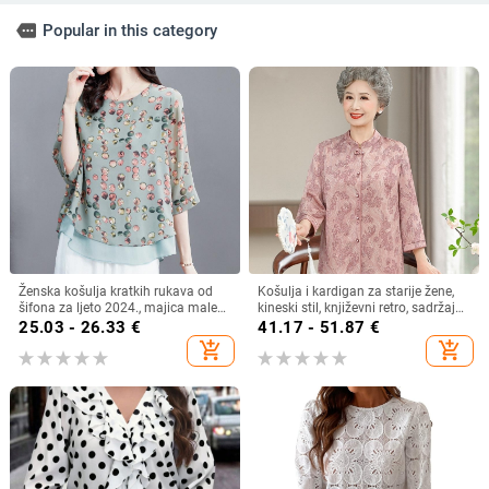
more
Popular in this category
Ženska košulja kratkih rukava od
Košulja i kardigan za starije žene,
šifona za ljeto 2024., majica male
kineski stil, književni retro, sadržaj
veličine, plus size
vlakana 30–50%, bez ovratnika
25.03 - 26.33
€
41.17 - 51.87
€
add_shopping_cart
add_shopping_cart