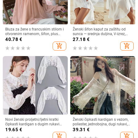
Bluza za žene s francuskim stilom i
Ženski šifon kaput za zaštitu od
otvorenim ramenom, šifon, plus
sunca — srednja duljina, V-izrez,
veličina, dugi rukav
dugi rukav, široki kroj, 95% poliester
40.78
€
27.18
€
add_shopping_cart
add_shopping_cart
Novi ženski proljetni/ljetni kratki
Ženski čipkasti kardigan s vezom,
čipkasti kardigan s dugim rukavima
poliester, jednobojna, dugi rukavi,
i lažnim ovratnikom, otporan na
dugi kroj
19.65
€
39.31
€
svjetlost
add_shopping_cart
add_shopping_cart