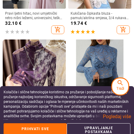
Pravi ljetni hitac, novi umjetnički
Kukičana čipkasta bluza -
retro nišni ležerni, univerzalni, teška
pamuk/akrilna smjesa, 3/4 rukava,
industrija, vezeni, široki, ležeran
okrugli izrez, udoban kroj
32.10
€
19.74
€
kardigan od pamuka
add_shopping_cart
add_shopping_cart
search
Traži
Kolačiće i slične tehnologije koristimo za pružanje i poboljšanje naše Usluge,
pružanje najboljeg korisničkog iskustva, održavanje sigurnosti platforme,
Čipkasti top s visokim ovratnikom,
Novi seksi top s cvijetom indijskih
personalizaciju sadržaja i oglasa te mjerenje učinkovitosti naših marketinških
prozračnim dizajnom i tylom u
oraščića, uski kroj, europski i
kampanja. Odabirom opcije "Prihvati sve" pristajete da mi i naši pouzdani
unutarnjoj podlozi, uski kroj, dugi
američki prekogranični top za žene,
8.87
€
30.35
€
partneri pohranjujemo kolačiće i slične tehnologije na vaš uređaj u reklamne i
rukavi
uski top s zvonastim rukavima i
Pogledaj više
add_shopping_cart
add_shopping_cart
analitičke svrhe. Svojim postavkama možete upravljati u bilo kojem trenutku
čipkom iz 2025.
klikom na "Upravljanje postavkama". Za više informacija pogledajte našu
Politiku privatnosti
.
UPRAVLJANJE
PRIHVATI SVE
POSTAVKAMA