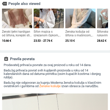
more
People also viewed
Ženski ljetni kardigan
Šifon majica s
Ženska košulja od
Šifonska 
od šifona, korejski stil,
izrezanom čipkom,
šifona s mašnicom,
rukavima,
slobodan kroj, dugi
ovratnik u obliku
2025 rana jesen
ljetna blu
10.66
€
23.53 - 27.76
€
25.10
€
28.62
€
rukavi
lotosova lista, dugi
jednobojn
rukavi, široki kroj
šifon; Gla
70–80% po
jednoboja
okrugli; D
assignment_return
Pravila povrata
rukava: 3
Prodavatelj prihvaća povrate za ovaj proizvod u roku od 14 dana.
Badu.bg prihvaća povrat svih kupljenih proizvoda u roku od 14
kalendarskih dana od datuma primitka (osim kupaćih kostima i donjeg
rublja).
Badu.bg nije odgovoran za kupnju Moderna ženska košulja s klasičnim
ovratnikom i gumbima od
Ženske košulje
izvan obrasca za narudžbu.