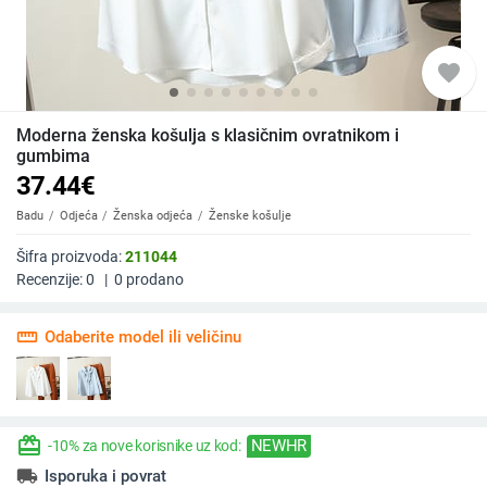
favorite
Moderna ženska košulja s klasičnim ovratnikom i
gumbima
37.44
€
Badu
Odjeća
Ženska odjeća
Ženske košulje
Šifra proizvoda:
211044
Recenzije:
0
|
0
prodano
straighten
Odaberite model ili veličinu
redeem
NEWHR
-10% za nove korisnike uz kod:
local_shipping
Isporuka i povrat