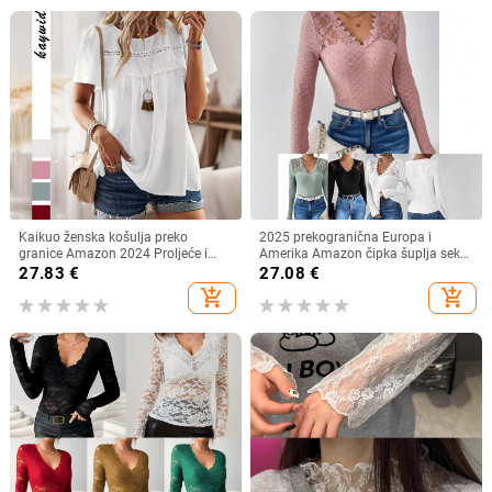
Kaikuo ženska košulja preko
2025 prekogranična Europa i
granice Amazon 2024 Proljeće i
Amerika Amazon čipka šuplja seksi
ljeto Izvoz Ležerna jednobojna
ženska duga rukava čipka žakard
27.83
€
27.08
€
majica kratkih rukava s okruglim
pletena duga rukava veleprodaja
add_shopping_cart
add_shopping_cart
izrezom