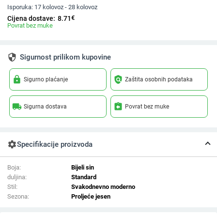
Isporuka:
17 kolovoz - 28 kolovoz
€
Cijena dostave:
8.71
Povrat bez muke
security
Sigurnost prilikom kupovine
lock
policy
Sigurno plaćanje
Zaštita osobnih podataka
local_shipping
assignment_return
Sigurna dostava
Povrat bez muke
settings
Specifikacije proizvoda
Boja:
Bijeli sin
duljina:
Standard
Stil:
Svakodnevno moderno
Sezona:
Proljeće jesen