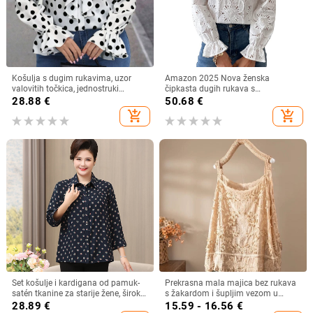
Košulja s dugim rukavima, uzor
Amazon 2025 Nova ženska
valovitih točkica, jednostruki
čipkasta dugih rukava s
zatvarač, poliester 90–95%
podstavom, modna šuplja heklana
28.88
€
50.68
€
bluza s vezom
add_shopping_cart
add_shopping_cart
Set košulje i kardigana od pamuk-
Prekrasna mala majica bez rukava
satén tkanine za starije žene, širok
s žakardom i šupljim vezom u
kroj, plus veličina, ljeto–jesen
francuskom stilu, ljetna nova široka,
28.89
€
15.59 - 16.56
€