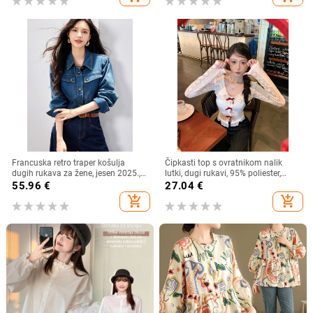
Francuska retro traper košulja
Čipkasti top s ovratnikom nalik
dugih rukava za žene, jesen 2025.,
lutki, dugi rukavi, 95% poliester,
nova ležerna, elegantna, svestrana,
kardigan stil, gradski stil
55.96
€
27.04
€
korejska, slojevita košulja
add_shopping_cart
add_shopping_cart