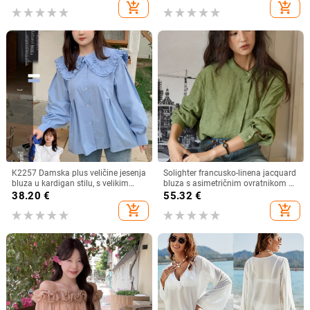
šik majica bez rukava
add_shopping_cart
add_shopping_cart
K2257 Damska plus veličine jesenja
Solighter francusko-linena jacquard
bluza u kardigan stilu, s velikim
bluza s asimetričnim ovratnikom za
ovratnikom, dvostrukim slojem i
žene, dugi rukavi, proljeće 2026
38.20
€
55.32
€
čipkastim rubom, sladak izgled
add_shopping_cart
add_shopping_cart