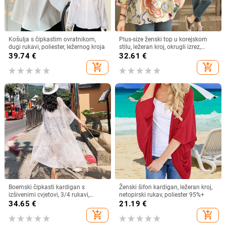
Košulja s čipkastim ovratnikom,
Plus-size ženski top u korejskom
dugi rukavi, poliester, ležernog kroja
stilu, ležeran kroj, okrugli izrez,
pamuk (70–80%), proljeće 2024
39.74
€
32.61
€
add_shopping_cart
add_shopping_cart
Boemski čipkasti kardigan s
Ženski šifon kardigan, ležeran kroj,
izšivenimi cvjetovi, 3/4 rukavi,
netopirski rukav, poliester 95%+
poluotvoren ovratnik, pamuk
34.65
€
21.19
€
add_shopping_cart
add_shopping_cart