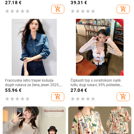
dugi rukav, široki kroj, 95% poliester
dugi kroj
27.18
€
39.31
€
add_shopping_cart
add_shopping_cart
Francuska retro traper košulja
Čipkasti top s ovratnikom nalik
dugih rukava za žene, jesen 2025.,
lutki, dugi rukavi, 95% poliester,
nova ležerna, elegantna, svestrana,
kardigan stil, gradski stil
55.96
€
27.04
€
korejska, slojevita košulja
add_shopping_cart
add_shopping_cart