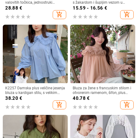
valovitih točkica, jednostruki
s žakardom i šupljim vezom u
zatvarač, poliester 90–95%
francuskom stilu, ljetna nova široka,
28.88
€
15.59 - 16.56
€
šik majica bez rukava
add_shopping_cart
add_shopping_cart
K2257 Damska plus veličine jesenja
Bluza za žene s francuskim stilom i
bluza u kardigan stilu, s velikim
otvorenim ramenom, šifon, plus
ovratnikom, dvostrukim slojem i
veličina, dugi rukav
38.20
€
40.78
€
čipkastim rubom, sladak izgled
add_shopping_cart
add_shopping_cart