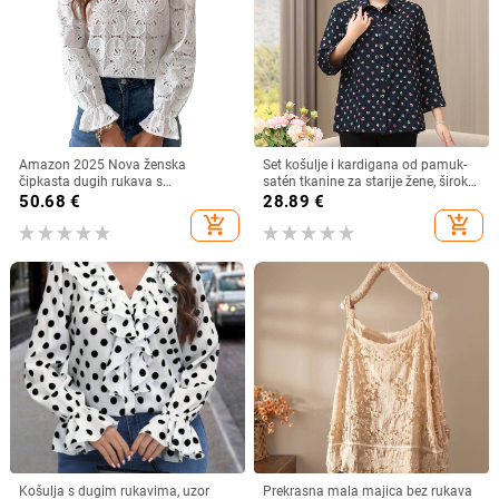
Amazon 2025 Nova ženska
Set košulje i kardigana od pamuk-
čipkasta dugih rukava s
satén tkanine za starije žene, širok
podstavom, modna šuplja heklana
kroj, plus veličina, ljeto–jesen
50.68
€
28.89
€
bluza s vezom
add_shopping_cart
add_shopping_cart
Košulja s dugim rukavima, uzor
Prekrasna mala majica bez rukava