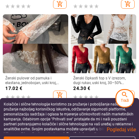
majica kratkih rukava s okruglim
pletena duga rukava veleprodaja
add_shopping_cart
add_shopping_cart
izrezom
Ženski pulover od pamuka i
Ženski čipkasti top s V izrezom,
elastana, jednobojan, uski kroj,
dugi rukav, uski kroj, 30–50%
okrugli izrez, dugi rukavi
elastan
17.02
€
24.30
€
search
add_shopping_cart
add_shopping_cart
Traži
Kolačiće i slične tehnologije koristimo za pružanje i poboljšanje naše Usluge,
pružanje najboljeg korisničkog iskustva, održavanje sigurnosti platforme,
personalizaciju sadržaja i oglasa te mjerenje učinkovitosti naših marketinških
kampanja. Odabirom opcije "Prihvati sve" pristajete da mi i naši pouzdani
partneri pohranjujemo kolačiće i slične tehnologije na vaš uređaj u reklamne i
Pogledaj više
analitičke svrhe. Svojim postavkama možete upravljati u bilo kojem trenutku
klikom na "Upravljanje postavkama". Za više informacija pogledajte našu