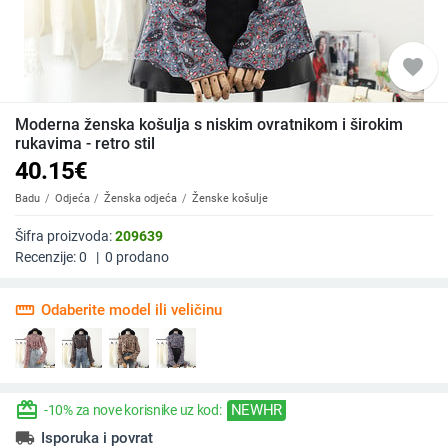
favorite
Moderna ženska košulja s niskim ovratnikom i širokim
rukavima - retro stil
40.15
€
Badu
Odjeća
Ženska odjeća
Ženske košulje
Šifra proizvoda:
209639
Recenzije:
0
|
0
prodano
straighten
Odaberite model ili veličinu
redeem
NEWHR
-10% za nove korisnike uz kod:
local_shipping
Isporuka i povrat