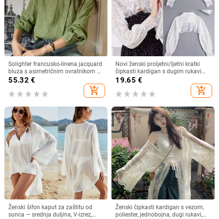
Solighter francusko-linena jacquard
Novi ženski proljetni/ljetni kratki
bluza s asimetričnim ovratnikom za
čipkasti kardigan s dugim rukavima
žene, dugi rukavi, proljeće 2026
i lažnim ovratnikom, otporan na
55.32
€
19.65
€
svjetlost
add_shopping_cart
add_shopping_cart
Ženski šifon kaput za zaštitu od
Ženski čipkasti kardigan s vezom,
sunca — srednja duljina, V-izrez,
poliester, jednobojna, dugi rukavi,