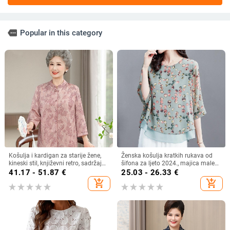
more
Popular in this category
Košulja i kardigan za starije žene,
Ženska košulja kratkih rukava od
kineski stil, književni retro, sadržaj
šifona za ljeto 2024., majica male
vlakana 30–50%, bez ovratnika
veličine, plus size
41.17 - 51.87
€
25.03 - 26.33
€
add_shopping_cart
add_shopping_cart