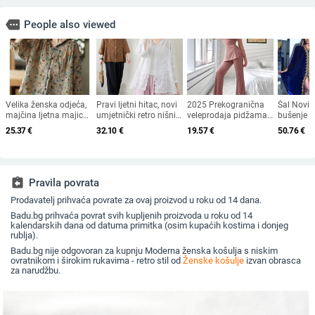
more
People also viewed
Velika ženska odjeća,
Pravi ljetni hitac, novi
2025 Prekogranična
Šal Novi s
majčina ljetna majica
umjetnički retro nišni
veleprodaja pidžama
bušenje no
u etničkom stilu, top
ležerni, univerzalni,
za europski i američki
Vezeni či
25.37
€
32.10
€
19.57
€
50.76
€
za mršavljenje za
teška industrija,
izvoz Izrezani kućni
muslimans
bucmaste djevojčice,
vezeni, široki, ležeran
set za odrasle
Afrički ve
majica kratkih rukava
kardigan od pamuka
Jednodijelni drop
ogrtač s 
koja pokriva trbuh,
shipping seksi
ženska mala majica
assignment_return
Pravila povrata
Prodavatelj prihvaća povrate za ovaj proizvod u roku od 14 dana.
Badu.bg prihvaća povrat svih kupljenih proizvoda u roku od 14
kalendarskih dana od datuma primitka (osim kupaćih kostima i donjeg
rublja).
Badu.bg nije odgovoran za kupnju Moderna ženska košulja s niskim
ovratnikom i širokim rukavima - retro stil od
Ženske košulje
izvan obrasca
za narudžbu.