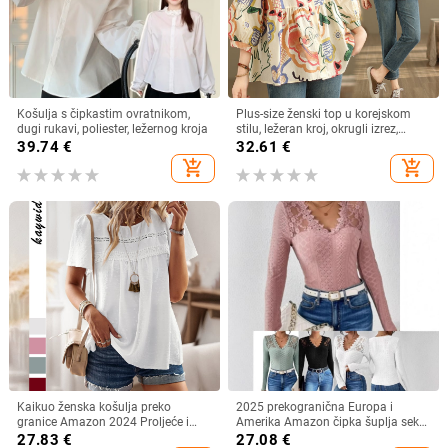
Košulja s čipkastim ovratnikom,
Plus-size ženski top u korejskom
dugi rukavi, poliester, ležernog kroja
stilu, ležeran kroj, okrugli izrez,
pamuk (70–80%), proljeće 2024
39.74
€
32.61
€
add_shopping_cart
add_shopping_cart
Kaikuo ženska košulja preko
2025 prekogranična Europa i
granice Amazon 2024 Proljeće i
Amerika Amazon čipka šuplja seksi
ljeto Izvoz Ležerna jednobojna
ženska duga rukava čipka žakard
27.83
€
27.08
€