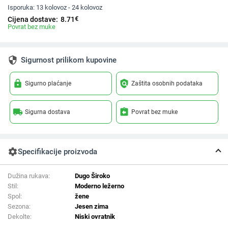
Isporuka:
13 kolovoz - 24 kolovoz
€
Cijena dostave:
8.71
Povrat bez muke
security
Sigurnost prilikom kupovine
lock
policy
Sigurno plaćanje
Zaštita osobnih podataka
local_shipping
assignment_return
Sigurna dostava
Povrat bez muke
settings
Specifikacije proizvoda
Dužina rukava:
Dugo Široko
Stil:
Moderno ležerno
Spol:
žene
Sezona:
Jesen zima
Dekolte:
Niski ovratnik