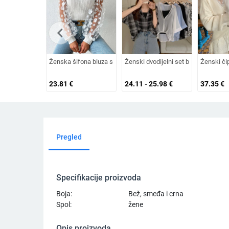
chevron_left
Ženska šifona bluza s mrežastim cvjetnim uzorkom, lantern rukav,
Ženski dvodijelni set bluza: poliest
Ženski či
23.81
€
24.11 - 25.98
€
37.35
€
Pregled
Specifikacije proizvoda
Boja:
Bež, smeđa i crna
Spol:
žene
Opis proizvoda