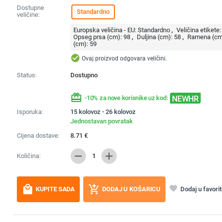
Dostupne
Standardno
veličine:
Europska veličina - EU:
Standardno
Veličina etikete:
Opseg prsa (cm):
98
Duljina (cm):
58
Ramena (cm
(cm):
59
check_circle
Ovaj proizvod odgovara veličini.
Status:
Dostupno
redeem
NEWHR
-10% za nove korisnike uz kod:
Isporuka:
15 kolovoz - 26 kolovoz
Jednostavan povratak
Cijena dostave:
8.71
€
remove
add
Količina:
1
local_mall
add_shopping_cart
favorite
Dodaj u favori
KUPITE SADA
DODAJ U KOŠARICU