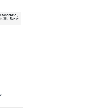
Standardno
):
38
Rukav
te