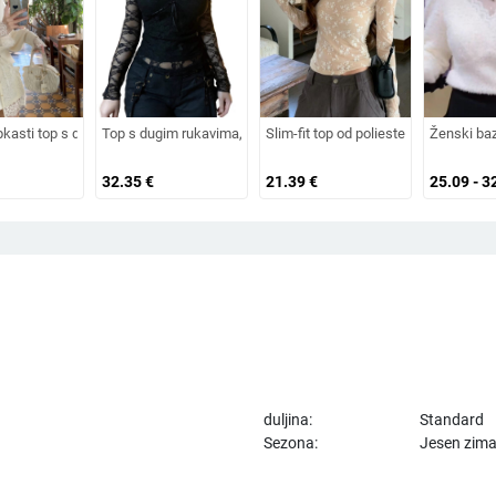
 okrugli izrez, pulover top (Materijal: šifon; Osnovni materijal: 95%+ poliester; U
er-spandeks smjesa, V-izrez, padni ramena, 3D vez
pkasti top s dugim rukavima, V-izrez, jednobojan, poliester 95%+, standardna dul
Top s dugim rukavima, V-rezom, čipkasti paneli, uski kroj, polie
Slim-fit top od poliestera s U-izrezo
Ženski baz
32.35
€
21.39
€
25.09 - 3
duljina:
Standard
Sezona:
Jesen zim