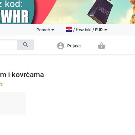
Pomoć
/
Hrvatski
/
EUR
search
account_circle
shopping_basket
Prijava
om i kovrčama
89