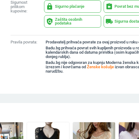
Sigurnost
lock
assignment_return
Sigurno plaćanje
Povrat bez m
prilikom
kupovine:
Zaštita osobnih
policy
local_shipping
Sigurna dost
podataka
Pravila povrata:
Prodavatelj prihvaća povrate za ovaj proizvod u roku
Badu.bg prihvaća povrat svih kupljenih proizvoda u r
kalendarskih dana od datuma primitka (osim kupaćih
donjeg rublja).
Badu.bg nije odgovoran za kupnju Moderna ženska ko
izrezom i kovrčama od
Ženske košulje
izvan obrasca
narudžbu.