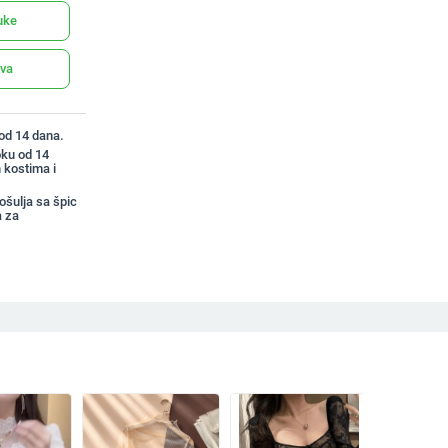
uke
ava
 od 14 dana.
oku od 14
 kostima i
šulja sa špic
 za