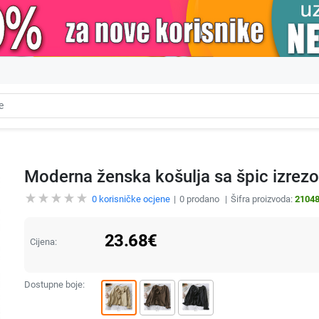
Moderna ženska košulja sa špic izrez
0
korisničke ocjene
0
prodano
Šifra proizvoda:
2104
23.68
€
Cijena:
Dostupne boje: