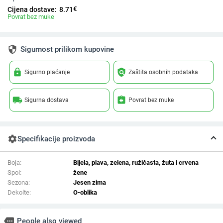
€
Cijena dostave:
8.71
Povrat bez muke
security
Sigurnost prilikom kupovine
lock
policy
Sigurno plaćanje
Zaštita osobnih podataka
local_shipping
assignment_return
Sigurna dostava
Povrat bez muke
settings
Specifikacije proizvoda
Boja:
Bijela, plava, zelena, ružičasta, žuta i crvena
Spol:
žene
Sezona:
Jesen zima
Dekolte:
O-oblika
more
People also viewed