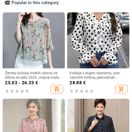
more
Popular in this category
Ženska košulja kratkih rukava od
Košulja s dugim rukavima, uzor
šifona za ljeto 2024., majica male
valovitih točkica, jednostruki
veličine, plus size
zatvarač, poliester 90–95%
25.03 - 26.33
€
28.88
€
add_shopping_cart
add_shopping_cart