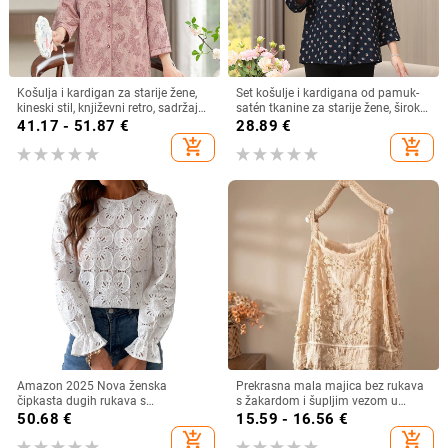
Košulja i kardigan za starije žene,
Set košulje i kardigana od pamuk-
kineski stil, književni retro, sadržaj
satén tkanine za starije žene, širok
vlakana 30–50%, bez ovratnika
kroj, plus veličina, ljeto–jesen
41.17 - 51.87
€
28.89
€
add_shopping_cart
add_shopping_cart
Amazon 2025 Nova ženska
Prekrasna mala majica bez rukava
čipkasta dugih rukava s
s žakardom i šupljim vezom u
podstavom, modna šuplja heklana
francuskom stilu, ljetna nova široka,
50.68
€
15.59 - 16.56
€
bluza s vezom
šik majica bez rukava
add_shopping_cart
add_shopping_cart