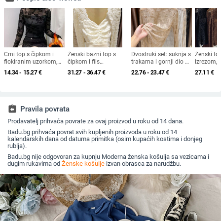
Crni top s čipkom i
Ženski bazni top s
Dvostruki set: suknja s
Ženski to
flokiranim uzorkom,
čipkom i flis
trakama i gornji dio od
izrezom, f
dugi rukavi, mrežasti
podstavom, V izrez,
prozirne mreže s
podstava, 
14.34 - 15.27
€
31.27 - 36.47
€
22.76 - 23.47
€
27.11
€
materijal, polu-visoki
valoviti uzorak, jesen-
čipkom, kratki rukavi u
čipkasti s
ovratnik
zima 2025
stilu princeze, proljeće
2025
assignment_return
Pravila povrata
Prodavatelj prihvaća povrate za ovaj proizvod u roku od 14 dana.
Badu.bg prihvaća povrat svih kupljenih proizvoda u roku od 14
kalendarskih dana od datuma primitka (osim kupaćih kostima i donjeg
rublja).
Badu.bg nije odgovoran za kupnju Moderna ženska košulja sa vezicama i
dugim rukavima od
Ženske košulje
izvan obrasca za narudžbu.