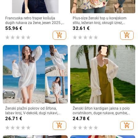
Francuska retro traper košulja
Plus-size ženski top u korejskom
dugih rukava za žene, jesen 2025.,
stilu, ležeran kroj, okrugli izrez,
nova ležerna, elegantna, svestrana,
pamuk (70–80%), proljeće 2024
55.96
€
32.61
€
korejska, slojevita košulja
add_shopping_cart
add_shopping_cart
Ženski plažni pokrov od šifona,
Ženski šifon kardigan jakna s polo
labav kroj, V-dekolé, dugi rukavi,
ovratnikom, duge rukave, gumbe,
najlon/akril 95%+
gradski stil, 95% poliester
26.71
€
24.78
€
add_shopping_cart
add_shopping_cart