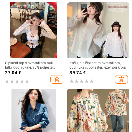
Čipkasti top s ovratnikom nalik
Košulja s čipkastim ovratnikom,
lutki, dugi rukavi, 95% poliester,
dugi rukavi, poliester, ležernog kroja
kardigan stil, gradski stil
27.04
€
39.74
€
add_shopping_cart
add_shopping_cart