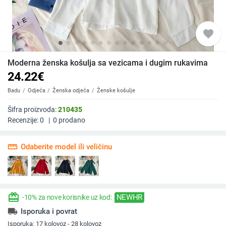
favorite
Moderna ženska košulja sa vezicama i dugim rukavima
24.22
€
Badu
Odjeća
Ženska odjeća
Ženske košulje
Šifra proizvoda:
210435
Recenzije:
0
|
0
prodano
straighten
Odaberite model ili veličinu
redeem
NEWHR
-10% za nove korisnike uz kod:
local_shipping
Isporuka i povrat
Isporuka:
17 kolovoz - 28 kolovoz