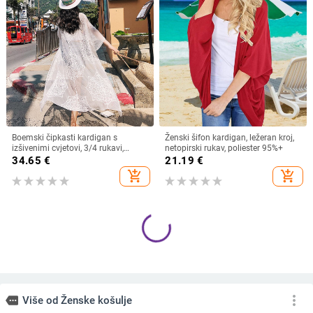
Boemski čipkasti kardigan s
Ženski šifon kardigan, ležeran kroj,
izšivenimi cvjetovi, 3/4 rukavi,
netopirski rukav, poliester 95%+
poluotvoren ovratnik, pamuk
34.65
€
21.19
€
add_shopping_cart
add_shopping_cart