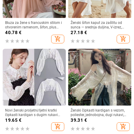
Bluza za žene s francuskim stilom i
Ženski šifon kaput za zaštitu od
otvorenim ramenom, šifon, plus
sunca — srednja duljina, V-izrez,
veličina, dugi rukav
dugi rukav, široki kroj, 95% poliester
40.78
€
27.18
€
add_shopping_cart
add_shopping_cart
Novi ženski proljetni/ljetni kratki
Ženski čipkasti kardigan s vezom,
čipkasti kardigan s dugim rukavima
poliester, jednobojna, dugi rukavi,
i lažnim ovratnikom, otporan na
dugi kroj
19.65
€
39.31
€
svjetlost
add_shopping_cart
add_shopping_cart