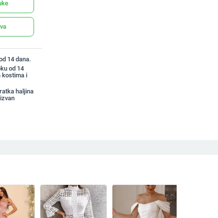
uke
ava
 od 14 dana.
oku od 14
 kostima i
atka haljina
izvan