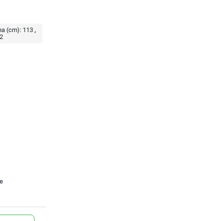
na (cm):
113
2
te