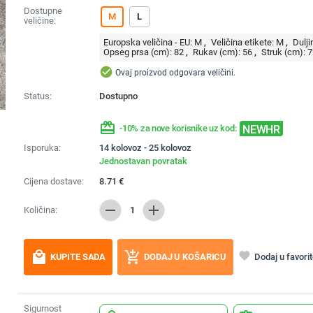
Dostupne
M
L
veličine:
Europska veličina - EU:
M
Veličina etikete:
M
Dulji
Opseg prsa (cm):
82
Rukav (cm):
56
Struk (cm):
7
check_circle
Ovaj proizvod odgovara veličini.
Status:
Dostupno
redeem
NEWHR
-10% za nove korisnike uz kod:
Isporuka:
14 kolovoz - 25 kolovoz
Jednostavan povratak
Cijena dostave:
8.71
€
remove
add
Količina:
1
local_mall
add_shopping_cart
favorite
Dodaj u favori
KUPITE SADA
DODAJ U KOŠARICU
Sigurnost