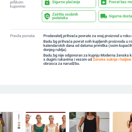
lock
assignment_return
Sigurno plaćanje
Povrat bez m
prilikom
kupovine:
Zaštita osobnih
policy
local_shipping
Sigurna dost
podataka
Pravila povrata:
Prodavatelj prihvaća povrate za ovaj proizvod u roku
Badu.bg prihvaća povrat svih kupljenih proizvoda u r
kalendarskih dana od datuma primitka (osim kupaćih
donjeg rublja).
Badu.bg nije odgovoran za kupnju Moderna ženska kr
s dugim rukavima i vezom od
Ženske suknje i haljine
obrasca za narudžbu.