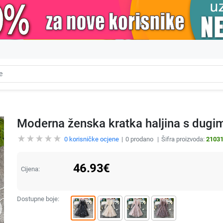
Moderna ženska kratka haljina s dugi
0
korisničke ocjene
0
prodano
Šifra proizvoda:
2103
46.93
€
Cijena:
Dostupne boje: