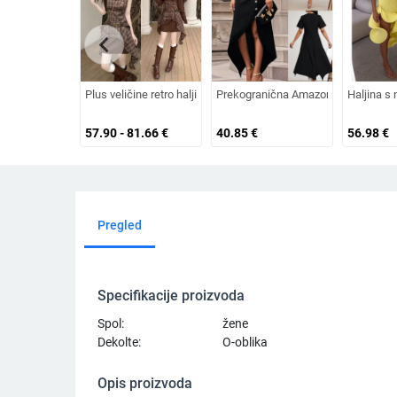
chevron_left
Plus veličine retro haljina s tregerima i kompletnom bluzom s d
Prekogranična Amazon europska i a
Haljina s 
57.90 - 81.66
€
40.85
€
56.98
€
Pregled
Specifikacije proizvoda
Spol:
žene
Dekolte:
O-oblika
Opis proizvoda