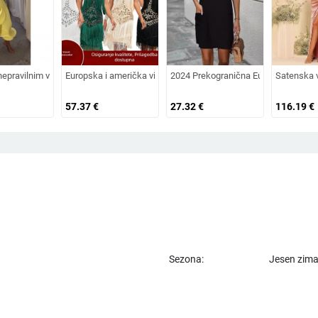
ugim rukavima - proljeće 2025; TR tkanina; PVC 50–70%; kineski stil; književni r
merička ženska moda elegantna nepravilna haljina s ukrasom od bočnih gumba
nepravilnim volanom, bez rukava, saten, uski kroj, visoki ovratnik
Europska i američka vintage Gatsby balska haljina iz 1920., plesn
2024 Prekogranična Europa i Amerika
Satenska v
57.37
€
27.32
€
116.19
€
Sezona:
Jesen zim