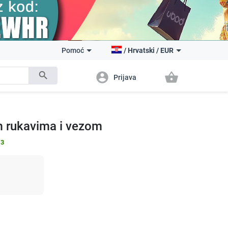
Pomoć
/
Hrvatski
/
EUR
search
account_circle
shopping_basket
Prijava
m rukavima i vezom
13