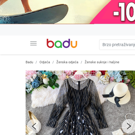
menu
Badu
Odjeća
Ženska odjeća
Ženske suknje i haljine