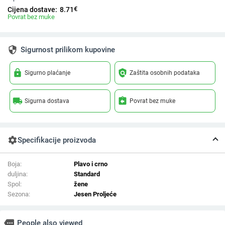
€
Cijena dostave:
8.71
Povrat bez muke
security
Sigurnost prilikom kupovine
lock
policy
Sigurno plaćanje
Zaštita osobnih podataka
local_shipping
assignment_return
Sigurna dostava
Povrat bez muke
settings
Specifikacije proizvoda
Boja:
Plavo i crno
duljina:
Standard
Spol:
žene
Sezona:
Jesen Proljeće
more
People also viewed