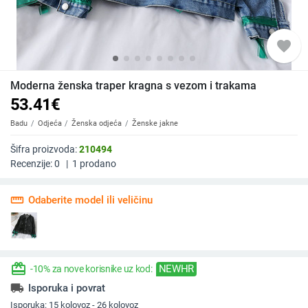
favorite
Moderna ženska traper kragna s vezom i trakama
53.41
€
Badu
Odjeća
Ženska odjeća
Ženske jakne
Šifra proizvoda:
210494
Recenzije:
0
|
1
prodano
straighten
Odaberite model ili veličinu
redeem
NEWHR
-10% za nove korisnike uz kod:
local_shipping
Isporuka i povrat
Isporuka:
15 kolovoz - 26 kolovoz