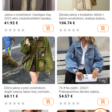
Jakna s ovratnikom i kardigan top,
Ženska jakna s korejskim stilom i
2025 retro visokokvalitetni baseball
šalom-ovratnikom, srednje duljine,
stil, boja marelice, jesen-zima,
punilo od bijelog patinog perja, 51–
41.92
€
104.74
€
opušten kroj
55% kašmira, odvojiva
add_shopping_cart
add_shopping_cart
Džins jakna s polo ovratnikom,
76 # Na zalihi - 20221
dugih rukava, labav kroj, normalna
Prekogranična ženska odjeća,
duljina, jesen 2025 kolekcija
europska i američka, ležerna ulična,
60.11
€
54.57
€
moderna, široka i svestrana kratka
add_shopping_cart
add_shopping_cart
traper jakna