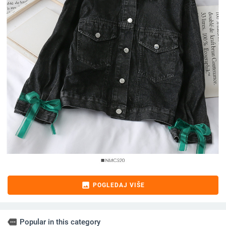
image
POGLEDAJ VIŠE
more
Popular in this category