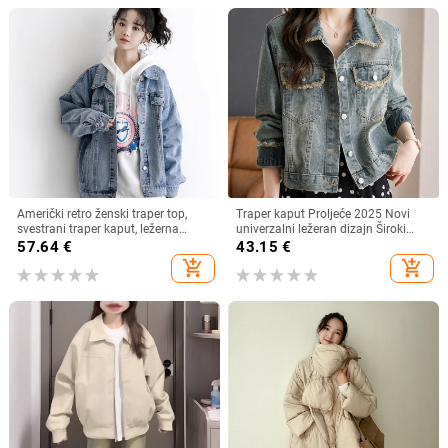
Američki retro ženski traper top,
Traper kaput Proljeće 2025 Novi
svestrani traper kaput, ležerna
univerzalni ležeran dizajn Široki
dugačka košulja s širokim reverom,
kratki kratki rap top
57.64
€
43.15
€
traper dugi rukav
add_shopping_cart
add_shopping_cart