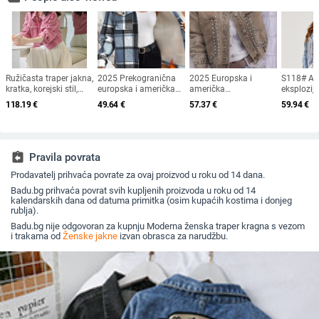
Ružičasta traper jakna,
2025 Prekogranična
2025 Europska i
S118# A
kratka, korejski stil,
europska i američka
američka
eksplozij
lijeni top, proljeće i
nova Amazon
prekogranična ženska
trgovina 
118.19
€
49.64
€
57.37
€
59.94
€
jesen 2023., nova
jesenska i zimska
traper jakna s dugim
ženska m
elegantna široka
ležerna karirana jakna
rukavima i reverom,
rever prže
proljetna ženska
s kapuljačom dugih
ukrašena zakovicama,
traper ja
odjeća
rukava, bejzbol
šarena kratka jakna
uniforma
assignment_return
Pravila povrata
Prodavatelj prihvaća povrate za ovaj proizvod u roku od 14 dana.
Badu.bg prihvaća povrat svih kupljenih proizvoda u roku od 14
kalendarskih dana od datuma primitka (osim kupaćih kostima i donjeg
rublja).
Badu.bg nije odgovoran za kupnju Moderna ženska traper kragna s vezom
i trakama od
Ženske jakne
izvan obrasca za narudžbu.