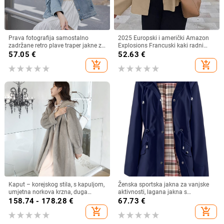
Prava fotografija samostalno
2025 Europski i američki Amazon
zadržane retro plave traper jakne za
Explosions Francuski kaki radni
žene u jesen, široki i uski kratki
kaput Proljeće 2025 Nova moda
57.05
€
52.63
€
gornji dio jakne
Široki srednje dugi
add_shopping_cart
add_shopping_cart
Kaput – korejskog stila, s kapuljom,
Ženska sportska jakna za vanjske
umjetna norkova krzna, duga
aktivnosti, lagana jakna s
duljina, zimski kaput
kapuljačom (koja se može skinuti)
158.74 - 178.28
€
67.73
€
add_shopping_cart
add_shopping_cart