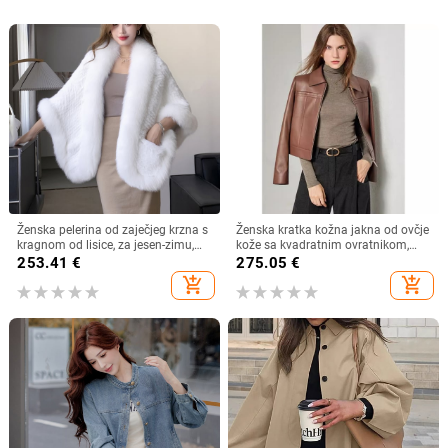
Ženska pelerina od zaječjeg krzna s
Ženska kratka kožna jakna od ovčje
kragnom od lisice, za jesen-zimu,
kože sa kvadratnim ovratnikom,
topla i elegantna
casual stil – Jesen 2026
253.41
€
275.05
€
add_shopping_cart
add_shopping_cart