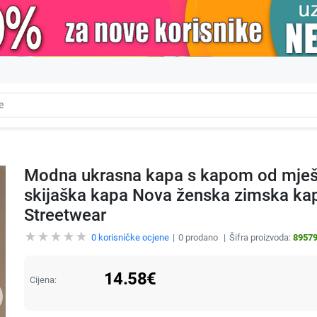
Modna ukrasna kapa s kapom od mješ
skijaška kapa Nova ženska zimska kap
Streetwear
0
korisničke ocjene
0
prodano
Šifra proizvoda:
8957
14.58
€
Cijena: