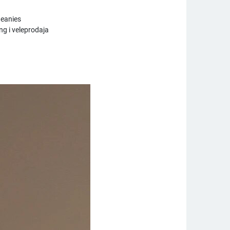
S
Beanies
ng i veleprodaja