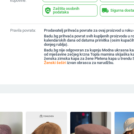
kupovine:
Zaštita osobnih
policy
local_shipping
Sigurna dost
podataka
Pravila povrata:
Prodavatelj prihvaća povrate za ovaj proizvod u roku
Badu.bg prihvaća povrat svih kupljenih proizvoda u r
kalendarskih dana od datuma primitka (osim kupaćih
donjeg rublja).
Badu.bg nije odgovoran za kupnju Modna ukrasna k
od mješavine zečjeg krzna Topla mamina skijaška k
ženska zimska kapa za žene Pletena kapa u trendu 
Ženski šeširi
izvan obrasca za narudžbu.