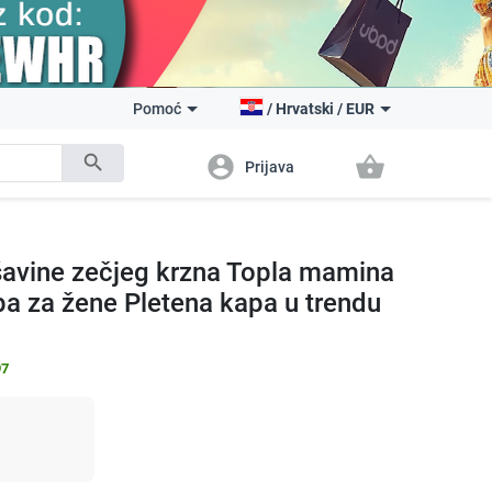
Pomoć
/
Hrvatski
/
EUR
search
account_circle
shopping_basket
Prijava
avine zečjeg krzna Topla mamina
a za žene Pletena kapa u trendu
97