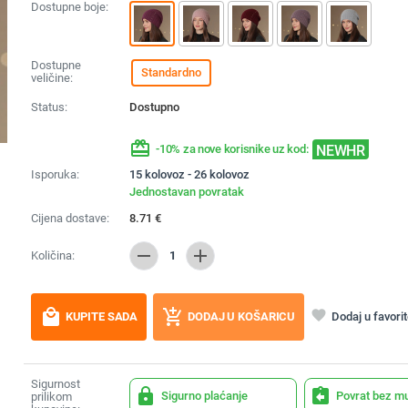
Dostupne boje:
Dostupne
Standardno
veličine:
Status:
Dostupno
redeem
NEWHR
-10% za nove korisnike uz kod:
Isporuka:
15 kolovoz - 26 kolovoz
Jednostavan povratak
Cijena dostave:
8.71
€
remove
add
Količina:
1
local_mall
add_shopping_cart
favorite
Dodaj u favori
KUPITE SADA
DODAJ U KOŠARICU
Sigurnost
lock
assignment_return
Sigurno plaćanje
Povrat bez m
prilikom