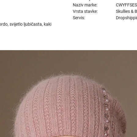
Naziv marke:
CWYFFSE
Vrsta stavke:
Skullies & 
Servis:
Dropshippi
do, svijetlo ljubičasta, kaki