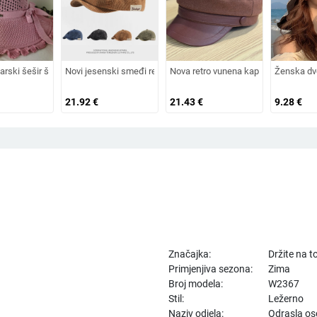
apa s vezicom na leđima, vanjski šešir, jednobojni vizir, šal/šešir
h i starijih godina, pletena od zečjeg krzna, otporna na hladnoću, topla, vunen
arski šešir širokog oboda, šešir za sunce, pleteni šešir za sunce, šešir za odmo
Novi jesenski smeđi retro baršunasti osmerokutni šešir za muška
Nova retro vunena kapa od umjetnog k
Ženska dv
21.92
€
21.43
€
9.28
€
Značajka:
Držite na 
Primjenjiva sezona:
Zima
Broj modela:
W2367
Stil:
Ležerno
Naziv odjela:
Odrasla o