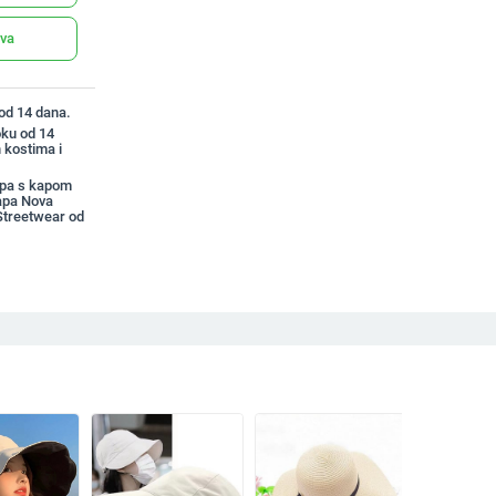
ava
 od 14 dana.
oku od 14
 kostima i
apa s kapom
apa Nova
Streetwear od