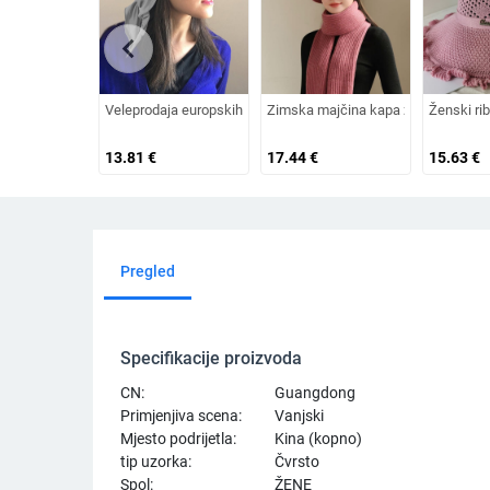
chevron_left
Veleprodaja europskih i američkih izvoznih ljetnih bejzbolskih k
Zimska majčina kapa za žene srednji
Ženski rib
13.81
€
17.44
€
15.63
€
Pregled
Specifikacije proizvoda
CN:
Guangdong
Primjenjiva scena:
Vanjski
Mjesto podrijetla:
Kina (kopno)
tip uzorka:
Čvrsto
Spol:
ŽENE