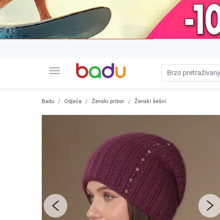
menu
Badu
Odjeća
Ženski pribor
Ženski šeširi