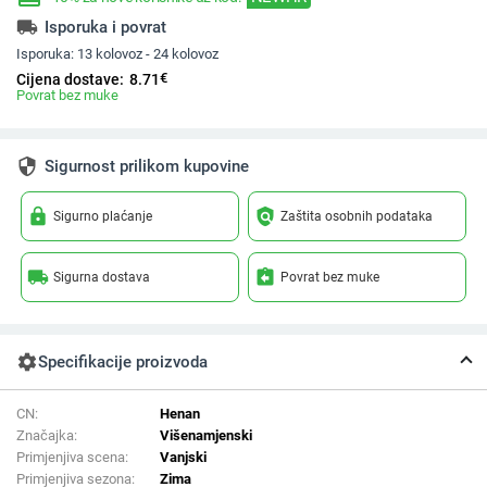
local_shipping
Isporuka i povrat
Isporuka:
13 kolovoz - 24 kolovoz
€
Cijena dostave:
8.71
Povrat bez muke
security
Sigurnost prilikom kupovine
lock
policy
Sigurno plaćanje
Zaštita osobnih podataka
local_shipping
assignment_return
Sigurna dostava
Povrat bez muke
settings
Specifikacije proizvoda
CN:
Henan
Značajka:
Višenamjenski
Primjenjiva scena:
Vanjski
Primjenjiva sezona:
Zima