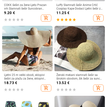
COKK šeširi za žene Ljeto Prazan
Luffy Slamnati šešir Anime Crtić
vrh Slamnati šešir Suncobran
Cosplay Kape Dodaci Ljetni šešir za
Krema za sunčanje Šešir za plažu
sunce Suncobran Šešir za roditelje i
9.20
€
11.25
€
Ženski štitnik za zaštitu od sunca
dijete Luffy šešir za žene Muškarci
add_shopping_cart
add_shopping_cart
Roditelji Dječji Šeširi za sunce
Ljetni 25 m veliki obodi, sklopivi
Ženski mekani slamnati šešir sa
šeširi za plažu za žene, sklopivi
širokim obodom, šik šešir za sunce
slamnati šešir, šešir za zaštitu od
Sklopivi ljetni slamnati šeširi za
18.73
€
13.52
€
sunca, šešir za putovanja
plažu za žene Kape za djevojčice
add_shopping_cart
add_shopping_cart
Dropshipping
Ženski šeširi od rafije