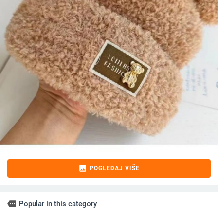
image
POGLEDAJ VIŠE
more
Popular in this category