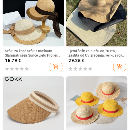
Šeširi za žene Šešir s mašnom
Ljetni šešir za plažu od 70 cm,
Slamnati šešir Sunce Ljeto Proljeće
zaštita od UV zračenja, veliki, široki
Veliki obodi Plaža Na otvorenom
obodi, 35 cm, sklopivi slamnati
15.79
€
29.25
€
Ženski ljetni šešir Sombreros De
šeširi, velike sklopive kape za
add_shopping_cart
add_shopping_cart
Mujer
zaštitu od sunca