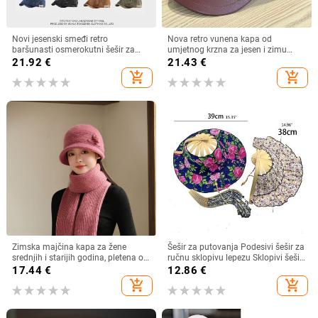
Novi jesenski smeđi retro
Nova retro vunena kapa od
baršunasti osmerokutni šešir za
umjetnog krzna za jesen i zimu
muškarce i žene, nošen unatrag s
2025. za žene, britanski
21.92
€
21.43
€
beretkom, univerzalni šešir u jednoj
osmerokutni ravni cilindar za
add_shopping_cart
add_shopping_cart
boji za jesen i zimu
književna putovanja
Zimska majčina kapa za žene
Šešir za putovanja Podesivi šešir za
srednjih i starijih godina, pletena od
ručnu sklopivu lepezu Sklopivi šešir
zečjeg krzna, otporna na hladnoću,
od bambusa i lepeza Ljetna plaža
17.44
€
12.86
€
topla, vunena kapa plus baršunasta
Sklopivi šešir i lepeza R7RF
add_shopping_cart
add_shopping_cart
kapa za umivaonik