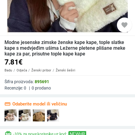
favorite
Modne jesenske zimske ženske kape kape, tople slatke
kape s medvjeđim ušima Ležerne pletene plišane meke
kape za par, prisutne tople kape kape
7.81
€
Badu
Odjeća
Ženski pribor
Ženski šeširi
Šifra proizvoda:
895691
Recenzije:
0
|
0
prodano
straighten
Odaberite model ili veličinu
redeem
NEWHR
-10% za nove korisnike uz kod: