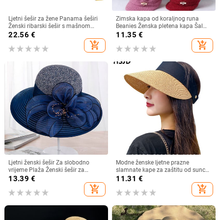
Ljetni šešir za žene Panama šeširi
Zimska kapa od koraljnog runa
Ženski ribarski šešir s mašnom
Beanies Ženska pletena kapa Šal
Trend ženski šeširi s kantom
Održava toplinu Vunena pletena
22.56
€
11.35
€
Suncobran Prozračne kape za
kapa Kapa sa šiltom Dvoslojne
add_shopping_cart
add_shopping_cart
sunce za žene
zaštitne kape
Ljetni ženski šešir Za slobodno
Modne ženske ljetne prazne
vrijeme Plaža Ženski šešir za
slamnate kape za zaštitu od sunca
sunčanje Elegantni šešir širokog
s velikim obodom, podesivi ženski
13.39
€
11.31
€
oboda Svileni šešir s kantom s
šešir za zaštitu od sunca za
add_shopping_cart
add_shopping_cart
cvijetom Ležerna kapa Ženska
sportove na plaži
fedora