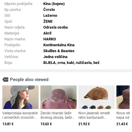
Mjesto podrijetla:
Kina (kopno)
tip uzorka:
Čvrsto
Stil:
Ležerno
Spol:
ŽENE
Naziv odjela:
Odrasla osoba
Materijal:
Akril
Naziv marke:
HARKO
Podrijetlo:
Kontinentalna Kina
Vrsta stavke:
Skullies & Beanies
Veličina:
Jedna veličina
Boja:
BIJELA, crna, kaki, ružičasta, bež
more
People also viewed
Veleprodaja europskih
Ženski ribarski šešir
Novi jesenski smeđi
Nova ret
i američkih izvoznih
širokog oboda, šešir
retro baršunasti
kapa od 
ljetnih bejzbolskih
za sunce, pleteni šešir
osmerokutni šešir za
krzna za 
13.81
€
15.63
€
21.92
€
21.43
€
kapa s vezicom na
za sunce, šešir za
muškarce i žene,
2025. za 
leđima, vanjski šešir,
odmor na plaži, šešir
nošen unatrag s
britanski