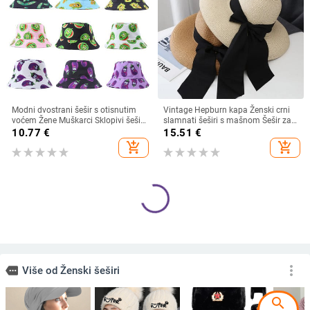
Modni dvostrani šešir s otisnutim
Vintage Hepburn kapa Ženski crni
voćem Žene Muškarci Sklopivi šešir
slamnati šeširi s mašnom Šešir za
za umivaonik za sunčanje za par
sunčanje na plaži Ljetna zaštita od
10.77
€
15.51
€
Hip Hop kape Ribarski šeširi
sunca Šešir s velikim obodom Kape
add_shopping_cart
add_shopping_cart
search