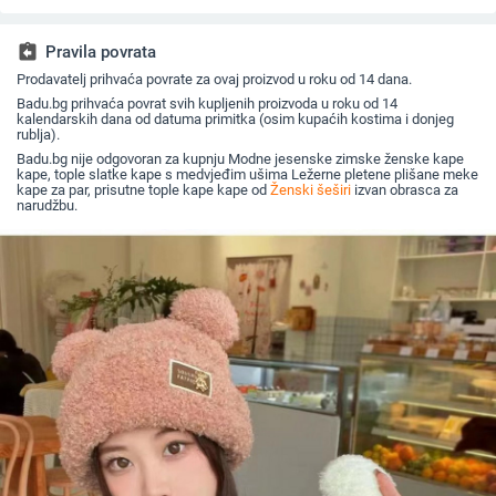
jednobojni vizir, šal/
za sunce širokog
beretkom, univerzalni
ravni cili
šešir
oboda
šešir u jednoj boji za
književna
jesen i zimu
assignment_return
Pravila povrata
Prodavatelj prihvaća povrate za ovaj proizvod u roku od 14 dana.
Badu.bg prihvaća povrat svih kupljenih proizvoda u roku od 14
kalendarskih dana od datuma primitka (osim kupaćih kostima i donjeg
rublja).
Badu.bg nije odgovoran za kupnju Modne jesenske zimske ženske kape
kape, tople slatke kape s medvjeđim ušima Ležerne pletene plišane meke
kape za par, prisutne tople kape kape od
Ženski šeširi
izvan obrasca za
narudžbu.