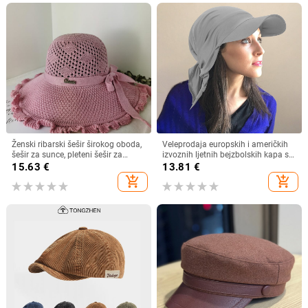
Ženski ribarski šešir širokog oboda,
Veleprodaja europskih i američkih
šešir za sunce, pleteni šešir za
izvoznih ljetnih bejzbolskih kapa s
sunce, šešir za odmor na plaži, šešir
vezicom na leđima, vanjski šešir,
15.63
€
13.81
€
za sunce širokog oboda
jednobojni vizir, šal/šešir
add_shopping_cart
add_shopping_cart