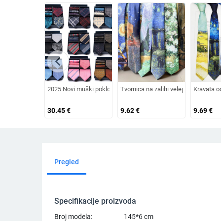
chevron_left
2025 Novi muški poklon set kravata, modni poslovni jednobojni
Tvornica na zalihi veleprodaja imitac
Kravata o
30.45
€
9.62
€
9.69
€
Pregled
Specifikacije proizvoda
Broj modela:
145*6 cm