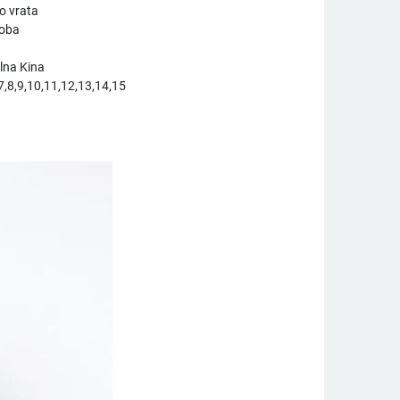
o vrata
soba
lna Kina
,7,8,9,10,11,12,13,14,15