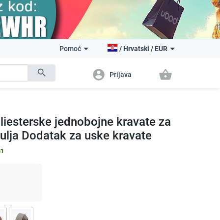
Pomoć
/
Hrvatski
/
EUR
search
account_circle
shopping_basket
Prijava
liesterske jednobojne kravate za
ulja Dodatak za uske kravate
31