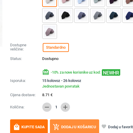
Dostupne
Standardno
veličine:
Status:
Dostupno
redeem
NEWHR
-10% za nove korisnike uz kod:
Isporuka:
15 kolovoz - 26 kolovoz
Jednostavan povratak
Cijena dostave:
8.71
€
remove
add
Količina:
1
local_mall
add_shopping_cart
favorite
Dodaj u favori
KUPITE SADA
DODAJ U KOŠARICU