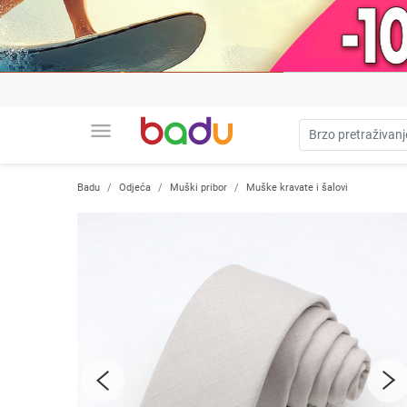
menu
Badu
Odjeća
Muški pribor
Muške kravate i šalovi