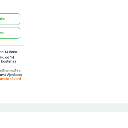
uke
ava
 od 14 dana.
oku od 14
 kostima i
asične muške
bavu Vjenčano
vate i šalovi