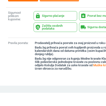
Sigurnost
lock
assignment_return
Sigurno plaćanje
Povrat bez m
prilikom
kupovine:
Zaštita osobnih
policy
local_shipping
Sigurna dost
podataka
Pravila povrata:
Prodavatelj prihvaća povrate za ovaj proizvod u roku
Badu.bg prihvaća povrat svih kupljenih proizvoda u r
kalendarskih dana od datuma primitka (osim kupaćih
donjeg rublja).
Badu.bg nije odgovoran za kupnju Modne kravate Kl
Slik poliesterske jednobojne kravate za poslovnu za
odijelo Košulja Dodatak za uske kravate od
Muške kra
izvan obrasca za narudžbu.