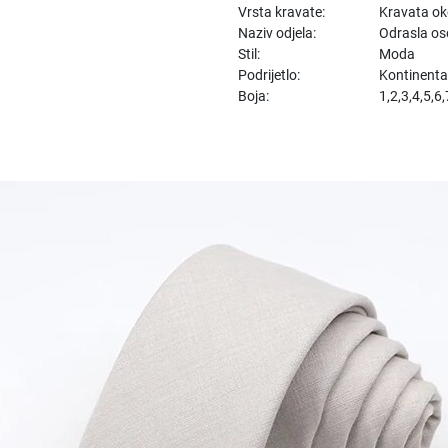
Vrsta kravate:
Kravata ok
Naziv odjela:
Odrasla o
Stil:
Moda
Podrijetlo:
Kontinenta
Boja:
1,2,3,4,5,6