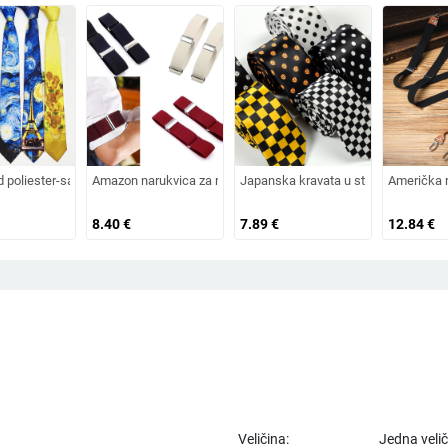
 žakard kravata, kvadratni šal, prekogranična vruća rasprodaja
ija svile tiskana kravata Van Gogh uljana slika serija kravata antikna američka r
d poliester-saten s otiskom uljane slike, unisex, moderan stil, 8×145 cm
Amazon narukvica za ruku elastična traka za ruku europska i 
Japanska kravata u stilu fakulteta, 
Američka r
8.40
€
7.89
€
12.84
€
Veličina:
Jedna veli