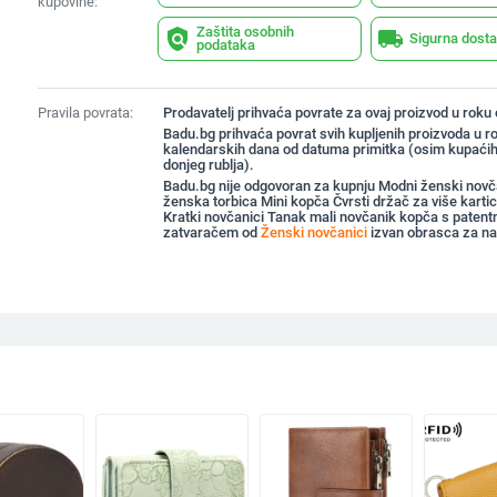
kupovine:
Zaštita osobnih
policy
local_shipping
Sigurna dost
podataka
Pravila povrata:
Prodavatelj prihvaća povrate za ovaj proizvod u roku
Badu.bg prihvaća povrat svih kupljenih proizvoda u r
kalendarskih dana od datuma primitka (osim kupaćih
donjeg rublja).
Badu.bg nije odgovoran za kupnju Modni ženski novč
ženska torbica Mini kopča Čvrsti držač za više karti
Kratki novčanici Tanak mali novčanik kopča s patent
zatvaračem od
Ženski novčanici
izvan obrasca za n