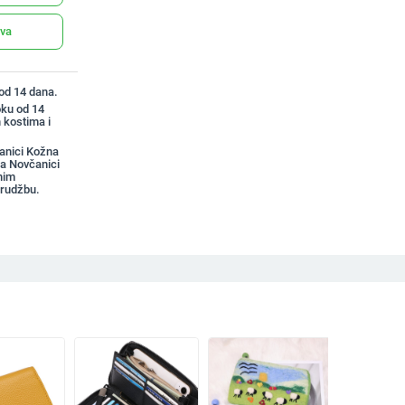
ava
 od 14 dana.
oku od 14
 kostima i
anici Kožna
ca Novčanici
nim
arudžbu.