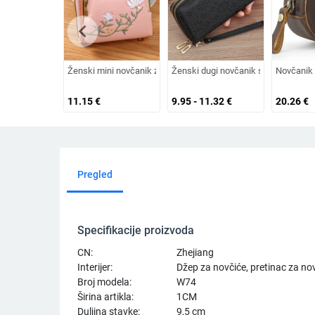
chevron_left
Ženski mini novčanik za kovance | PVC s cvjetnim uzorkom, ult
Ženski dugi novčanik s dvostrukim z
Novčanik z
11.15
€
9.95 - 11.32
€
20.26
€
Pregled
Specifikacije proizvoda
CN:
Zhejiang
Interijer:
Džep za novčiće, pretinac za nov
Broj modela:
W74
Širina artikla:
1CM
Duljina stavke:
9,5 cm