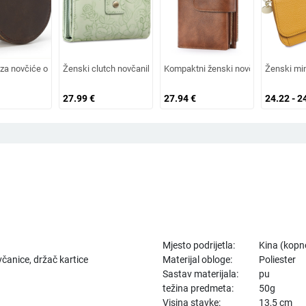
ralegki, dvostruki preklop
atvaračem, umjetna koža, horizontalni oblik, geometrijski uzorak, PU podstava
a novčiće od top-grain kože, kutija za nakit, ženski vintage Crazy Horse koža, t
Ženski clutch novčanik s cvjetnim uzorkom, PU koža, podstava od
Kompaktni ženski novčanik RFID, više
Ženski mini
27.99
€
27.94
€
24.22 - 2
Mjesto podrijetla:
Kina (kopn
čanice, držač kartice
Materijal obloge:
Poliester
Sastav materijala:
pu
težina predmeta:
50g
Visina stavke:
13,5 cm