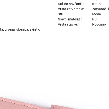
Duljina novčanika:
Kratak
Vrsta zatvaranja:
Zatvarač i
Stil:
Moda
Glavni materijal:
PU
Vrsta stavke:
Novčanik
sta, crvena lubenica, svijetlo