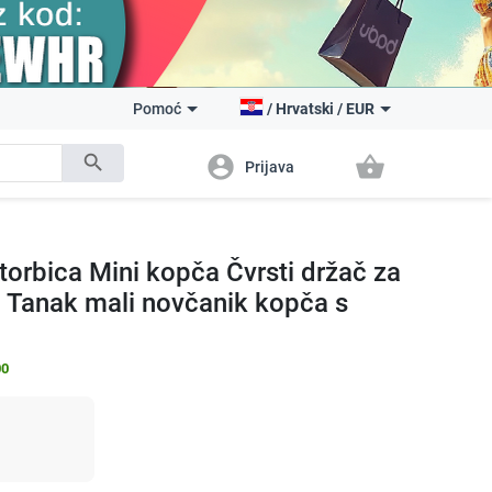
Pomoć
/
Hrvatski
/
EUR
search
account_circle
shopping_basket
Prijava
orbica Mini kopča Čvrsti držač za
ci Tanak mali novčanik kopča s
00