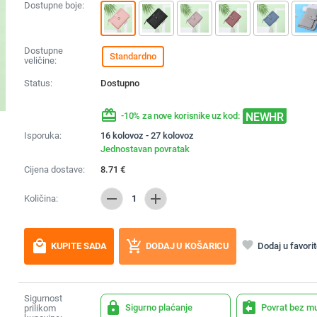
Dostupne boje:
Dostupne
Standardno
veličine:
Status:
Dostupno
redeem
NEWHR
-10% za nove korisnike uz kod:
Isporuka:
16 kolovoz - 27 kolovoz
Jednostavan povratak
Cijena dostave:
8.71
€
remove
add
Količina:
1
local_mall
add_shopping_cart
favorite
Dodaj u favori
KUPITE SADA
DODAJ U KOŠARICU
Sigurnost
lock
assignment_return
Sigurno plaćanje
Povrat bez m
prilikom