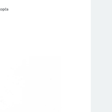
 kopča