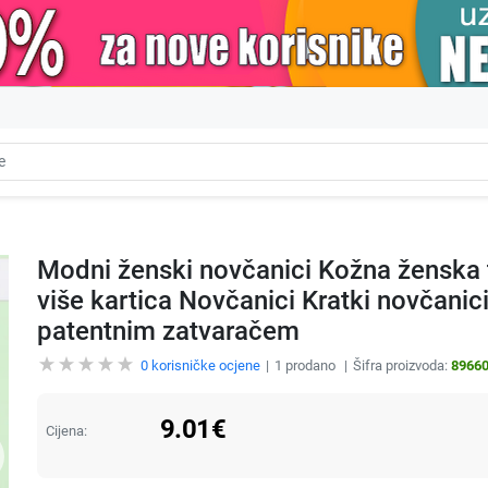
Modni ženski novčanici Kožna ženska t
više kartica Novčanici Kratki novčani
patentnim zatvaračem
0
korisničke ocjene
1
prodano
Šifra proizvoda:
8966
9.01
€
Cijena: