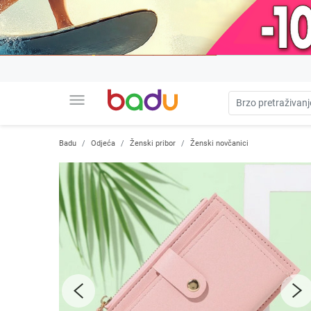
menu
Badu
Odjeća
Ženski pribor
Ženski novčanici