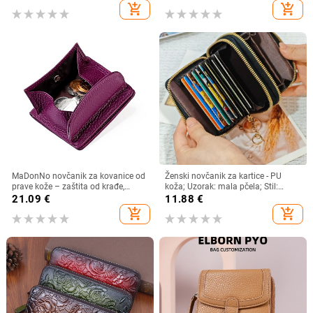
svakodnevna primjena, jesen 2024
add_shopping_cart
add_shopping_cart
MaDonNo novčanik za kovanice od
Ženski novčanik za kartice - PU
prave kože – zaštita od krađe,
koža; Uzorak: mala pčela; Stil:
proširivi, podstava od poliestera,
poslovno putovanje; Podstava PU;
21.09
€
11.88
€
unisex
Pohrana kartica
add_shopping_cart
add_shopping_cart