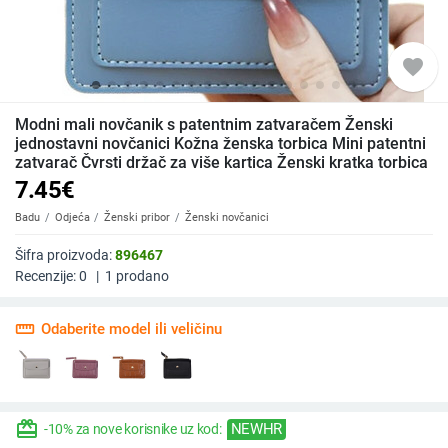
favorite
Modni mali novčanik s patentnim zatvaračem Ženski
jednostavni novčanici Kožna ženska torbica Mini patentni
zatvarač Čvrsti držač za više kartica Ženski kratka torbica
7.45
€
Badu
Odjeća
Ženski pribor
Ženski novčanici
Šifra proizvoda:
896467
Recenzije:
0
|
1
prodano
straighten
Odaberite model ili veličinu
redeem
NEWHR
-10% za nove korisnike uz kod: