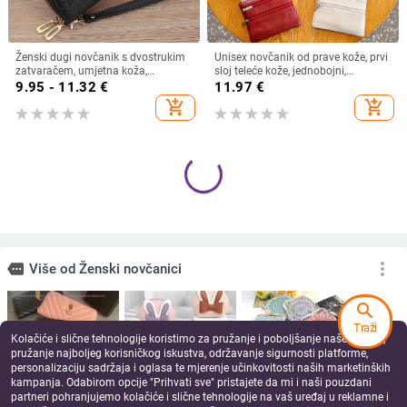
Ženski dugi novčanik s dvostrukim
Unisex novčanik od prave kože, prvi
zatvaračem, umjetna koža,
sloj teleće kože, jednobojni,
horizontalni oblik, geometrijski
podstava od poliestera,
9.95 - 11.32
€
11.97
€
uzorak, PU podstava
multifunkcionalna džep za ključeve
add_shopping_cart
add_shopping_cart
i kartice, otporan na habanje
search
Ženski mini novčanik od prave kože,
PU kožna novčana torbica za
Traži
ultra-tanki, RFID zaštita, prva sloj
ključeve s džepom za kartice i
Kolačiće i slične tehnologije koristimo za pružanje i poboljšanje naše Usluge,
kravlje kože, podstava od poliestera,
zatvaračem za novčiće, unisex,
24.22 - 24.70
€
9.18
€
pružanje najboljeg korisničkog iskustva, održavanje sigurnosti platforme,
urban minimalist stil, otporan na
gradski minimalistički stil, proljeće
personalizaciju sadržaja i oglasa te mjerenje učinkovitosti naših marketinških
add_shopping_cart
add_shopping_cart
habanje i zaštita od krađe
2025
kampanja. Odabirom opcije "Prihvati sve" pristajete da mi i naši pouzdani
partneri pohranjujemo kolačiće i slične tehnologije na vaš uređaj u reklamne i