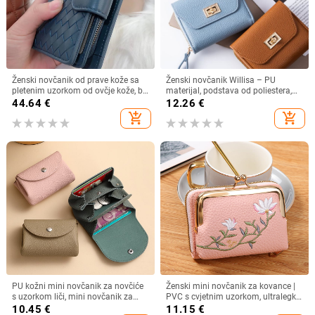
Ženski novčanik od prave kože sa
Ženski novčanik Willisa – PU
pletenim uzorkom od ovčje kože, bi-
materijal, podstava od poliestera,
fold dizajn, pretinac za novac i
gradski minimalizam, ultra lagan
44.64
€
12.26
€
višestruki pretinci za kartice
add_shopping_cart
add_shopping_cart
PU kožni mini novčanik za novčiće
Ženski mini novčanik za kovance |
s uzorkom liči, mini novčanik za
PVC s cvjetnim uzorkom, ultralegki,
kartice, podstava od poliestera,
dvostruki preklop
10.45
€
11.15
€