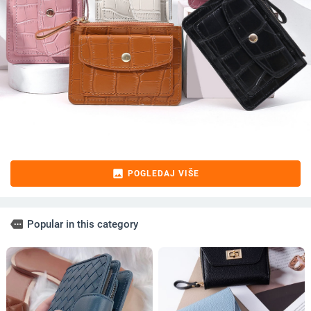
image
POGLEDAJ VIŠE
more
Popular in this category