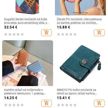
Dugački ženski novčanik od kože
Ženski PU novčanik, više pretinaca
prve sloja, euro-američkog stila, s
za kartice, pretinac za novčiće,
višestrukim pretincima za kartice,
kompaktni polukružni dizajn,
32.54
€
15.88
€
model 4131, ljeto 2023
gradski minimalistički stil, podstava
add_shopping_cart
add_shopping_cart
od poliestera
Kartični držač od ovčje kože s
MINEYO PU kožni novčanik za
pletenom teksturom, 1 preklop,
sitniš sa zipom, držač kartica,
višestruki džepovi za kartice i džep
svakodnevna upotreba, poliester
14.25
€
15.41
€
za novac
podstava
add_shopping_cart
add_shopping_cart