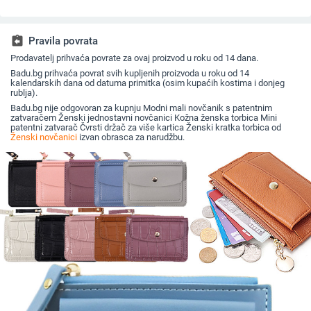
putovanje; Podstava
pretincima za kartice,
mini novč
PU; Pohrana kartica
model 4131, ljeto
kovanice
2023
assignment_return
Pravila povrata
Prodavatelj prihvaća povrate za ovaj proizvod u roku od 14 dana.
Badu.bg prihvaća povrat svih kupljenih proizvoda u roku od 14
kalendarskih dana od datuma primitka (osim kupaćih kostima i donjeg
rublja).
Badu.bg nije odgovoran za kupnju Modni mali novčanik s patentnim
zatvaračem Ženski jednostavni novčanici Kožna ženska torbica Mini
patentni zatvarač Čvrsti držač za više kartica Ženski kratka torbica od
Ženski novčanici
izvan obrasca za narudžbu.