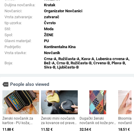
Duljina novčanika:
Kratak
Novčanici:
Organizator Novčanici
Vrsta zatvaranja:
zatvarač
tip uzorka:
Čvrsto
Stil:
Moda
Spol:
ŽENE
Glavni materijal:
PU
Podrijetlo:
Kontinentalna Kina
Vrsta stavke:
Novčanik
Crna-A, Ružičasta-A, Kava-A, Lubenica crvena-A,
Boja:
Bež-A, Crna-B, Ružičasta-B, Crvena-B, Plava-B,
Siva-B, Ljubičasta-B
more
People also viewed
Ženski novčanik za
Ženski mini novčanik
Dugački ženski
Bloomlan
kartice - PU koža;
za kovance od prave
novčanik od kože prve
novčanik
Uzorak: mala pčela;
kože, jednobojni, s
sloja, euro-američkog
sa zipom,
11.88
€
11.52
€
32.54
€
18.51
€
Stil: poslovno
metalnim okovom
stila, s višestrukim
uzorak, kr