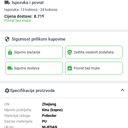
local_shipping
Isporuka i povrat
Isporuka:
13 kolovoz - 24 kolovoz
€
Cijena dostave:
8.71
Povrat bez muke
security
Sigurnost prilikom kupovine
lock
policy
Sigurno plaćanje
Zaštita osobnih podataka
local_shipping
assignment_return
Sigurna dostava
Povrat bez muke
settings
Specifikacije proizvoda
CN:
Zhejiang
Mjesto podrijetla:
Kina (kopno)
Materijal obloge:
Poliester
Sastav materijala:
PU
Ukras:
NIJEDAN