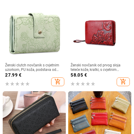
Ženski clutch novčanik s cvjetnim
Ženski novčanik od prvog sloja
uzorkom, PU koža, podstava od
teleće kože, kratki, s cvjetnim
poliester, anti-theft funkcija
uzorkom, višestruki pretinci za
27.99
€
58.05
€
kartice, podstava od poliestera
add_shopping_cart
add_shopping_cart