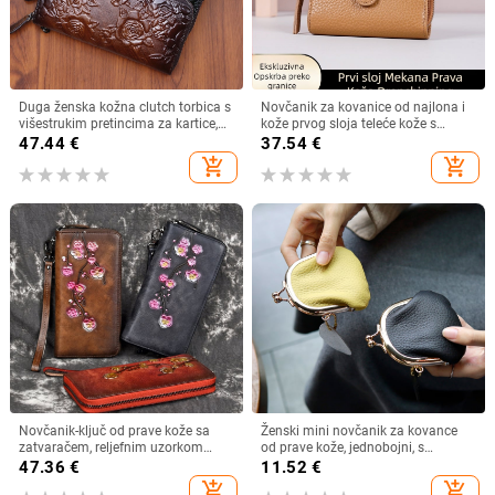
Duga ženska kožna clutch torbica s
Novčanik za kovanice od najlona i
višestrukim pretincima za kartice,
kože prvog sloja teleće kože s
reljefni cvjetni uzorak, koža prvog
mikrovlaknom, jednofarban uzorak,
47.44
€
37.54
€
sloja, novčanik s jednim preklopom,
gradski stil, ultralak, zaštita od
add_shopping_cart
add_shopping_cart
prozračna i antibakterijska
krađe
Novčanik-ključ od prave kože sa
Ženski mini novčanik za kovance
zatvaračem, reljefnim uzorkom
od prave kože, jednobojni, s
šljive, gornji sloj kože, kožna
metalnim okovom
47.36
€
11.52
€
podstava, model 8096
add_shopping_cart
add_shopping_cart