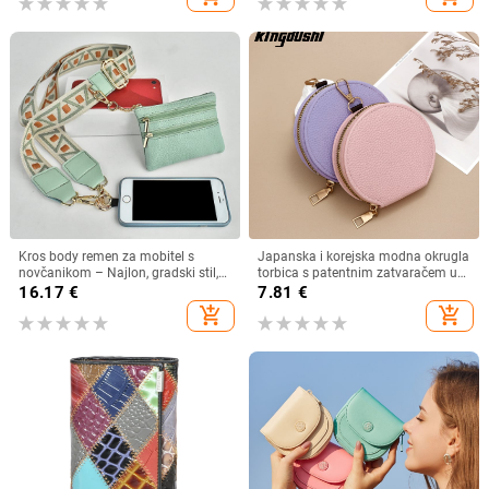
Kros body remen za mobitel s
Japanska i korejska modna okrugla
novčanikom – Najlon, gradski stil,
torbica s patentnim zatvaračem u
unisex, Pick up
boji slatkiša, višenamjenska torbica
16.17
€
7.81
€
za kovanice, futrola za kartice i
add_shopping_cart
add_shopping_cart
ključeve