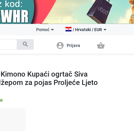
Pomoć
/
Hrvatski
/
EUR
search
account_circle
shopping_basket
Prijava
a Kimono Kupaći ogrtač Siva
džepom za pojas Proljeće Ljeto
30