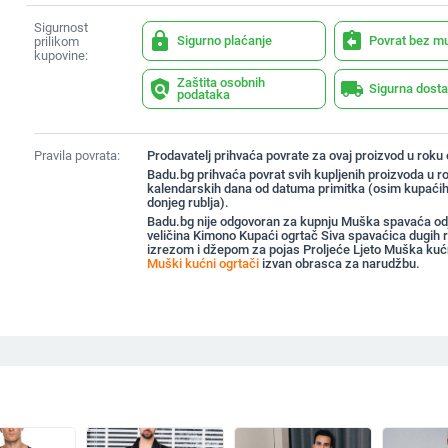
Sigurnost
lock
assignment_return
Sigurno plaćanje
Povrat bez m
prilikom
kupovine:
Zaštita osobnih
policy
local_shipping
Sigurna dost
podataka
Pravila povrata:
Prodavatelj prihvaća povrate za ovaj proizvod u roku
Badu.bg prihvaća povrat svih kupljenih proizvoda u r
kalendarskih dana od datuma primitka (osim kupaćih
donjeg rublja).
Badu.bg nije odgovoran za kupnju Muška spavaća odj
veličina Kimono Kupaći ogrtač Siva spavaćica dugih r
izrezom i džepom za pojas Proljeće Ljeto Muška kuć
Muški kućni ogrtači
izvan obrasca za narudžbu.