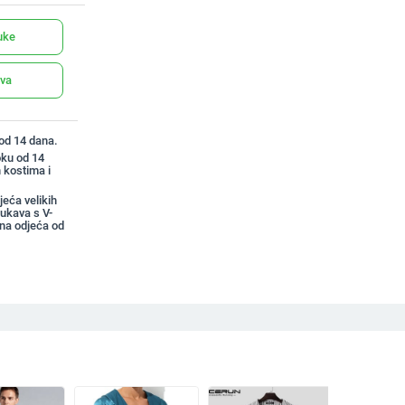
uke
ava
 od 14 dana.
oku od 14
 kostima i
eća velikih
ukava s V-
na odjeća od