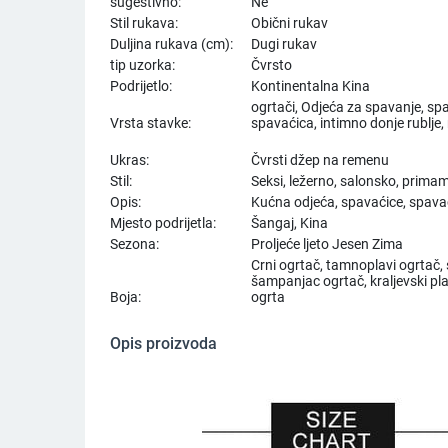
sugestivno:
Ne
Stil rukava:
Obični rukav
Duljina rukava (cm):
Dugi rukav
tip uzorka:
Čvrsto
Podrijetlo:
Kontinentalna Kina
ogrtači, Odjeća za spavanje, sp
Vrsta stavke:
spavaćica, intimno donje rublje,
Ukras:
Čvrsti džep na remenu
Stil:
Seksi, ležerno, salonsko, primam
Opis:
Kućna odjeća, spavaćice, spava
Mjesto podrijetla:
Šangaj, Kina
Sezona:
Proljeće ljeto Jesen Zima
Crni ogrtač, tamnoplavi ogrtač, si
šampanjac ogrtač, kraljevski plav
Boja:
ogrta
Opis proizvoda