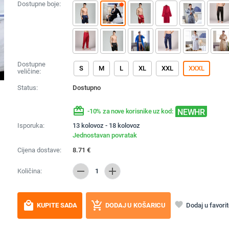
Dostupne boje:
Dostupne
S
M
L
XL
XXL
XXXL
veličine:
Status:
Dostupno
redeem
NEWHR
-10% za nove korisnike uz kod:
Isporuka:
13 kolovoz - 18 kolovoz
Jednostavan povratak
Cijena dostave:
8.71
€
remove
add
Količina:
1
local_mall
add_shopping_cart
favorite
Dodaj u favori
KUPITE SADA
DODAJ U KOŠARICU