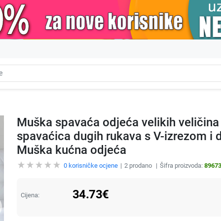
Muška spavaća odjeća velikih veličin
spavaćica dugih rukava s V-izrezom i 
Muška kućna odjeća
0
korisničke ocjene
2
prodano
Šifra proizvoda:
8967
34.73
€
Cijena: