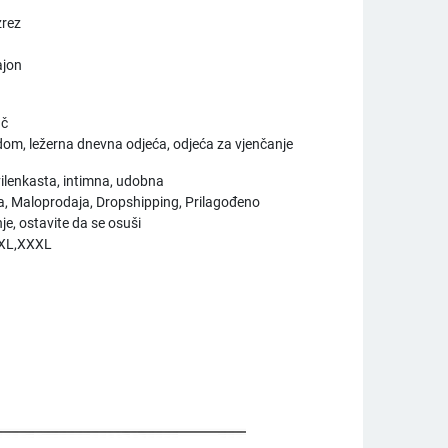
zrez
ajon
I
ač
dom, ležerna dnevna odjeća, odjeća za vjenčanje
ilenkasta, intimna, udobna
a, Maloprodaja, Dropshipping, Prilagođeno
e, ostavite da se osuši
XXL,XXXL