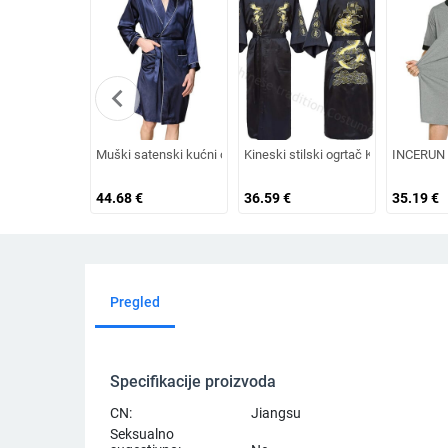
chevron_left
Muški satenski kućni ogrtač s remenom, dugi rukavi, noćni o
Kineski stilski ogrtač Klasični iz
INCERUN N
44.68
€
36.59
€
35.19
€
Pregled
Specifikacije proizvoda
CN:
Jiangsu
Seksualno