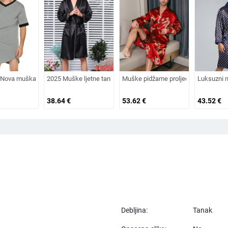
grtač s V-izrezom, spavaćica, mekana salonka s džepovima
vezeni kimono zmaj Muška kućna odjeća Dugi kućni ogrtač Satenska spavaćica Ši
ova muška spavaćica Modni patchwork ogrtač za spavanje Jednobojna spavaćic
2025 Muške ljetne tanke pidžame Haljine Muška kućna odjeća
Muške pidžame proljeće i jesen svile
Luksuzni m
38.64
€
53.62
€
43.52
€
Debljina:
Tanak