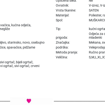
Opscena slika:
Ne
Ovratnik:
V-izrez, V-i
Vrsta tkanine:
SATEN
Materijal:
Poliester, r
Spol:
MUŠKARC
avaćica, kućna odjeća,
 negliže
Tip:
kućni ogrt
Odjeća za 
prigoda:
mladenki
ljivo, starinsko, novo, osebujno
Značajka:
Mekana, sv
ćice, spavaćice, pidžame
podrška:
Veleprodaj
Metoda pranja:
Ručno pranj
Veličina:
S,M,L,XL,
vi ogrtač, bijeli ogrtač,
i ogrtač, sivi ogrtač, crveni