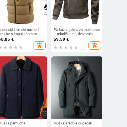
esenski i zimski novi stil
PU kožna jakna za muškarce
prsluka s kapuljačom za
– mladički stil, dvostruki
uškarce, topli prsluk
zatvarač, stojeći ovratnik,
58.05
€
59.59
€
kontrastne boje, modni bez
srednja duljina, poliester
add_shopping_cart
add_shopping_cart
rukava s pamučnom
podstava
podstavom
Muška pamučna
Muška srednje dugačak