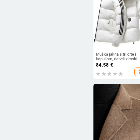
Muška jakna s tri crte i
kapuljom, debeli zimski
kaput s poliesterom
84.58
€
add_s