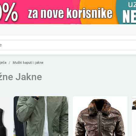
jeća
Muški kaputi i jakne
žne Jakne