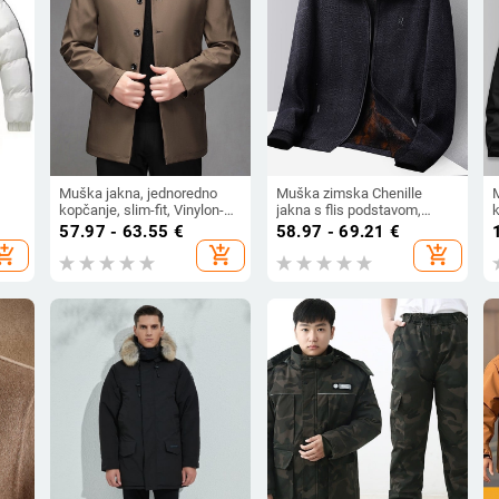
Muška jakna, jednoredno
Muška zimska Chenille
kopčanje, slim-fit, Vinylon-
jakna s flis podstavom,
Lycra materijal, za muškarce
debela, casual kroj, rever
p
57.97 - 63.55
€
58.97 - 69.21
€
srednje dobi
ovratnik, zatvarač, normalna
hopping_cart
add_shopping_cart
add_shopping_cart
duljina