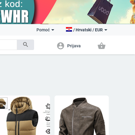
Pomoć
/
Hrvatski
/
EUR
search
account_circle
shopping_basket
Prijava