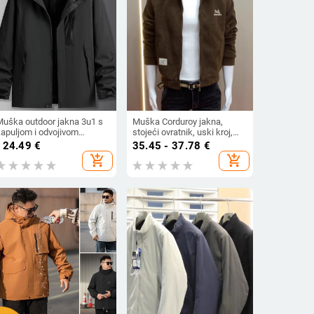
Muška outdoor jakna 3u1 s
Muška Corduroy jakna,
kapuljom i odvojivom
stojeći ovratnik, uski kroj,
odstavom, plus veličina,
debeli materijal, bočni
124.49
€
35.45 - 37.78
€
jesen-zima
džepovi
add_shopping_cart
add_shopping_cart