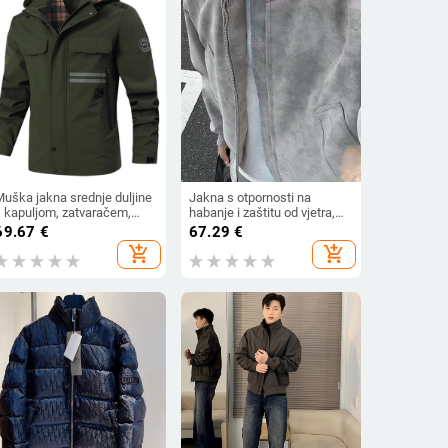
Muška jakna srednje duljine
Jakna s otpornosti na
s kapuljom, zatvaračem,
habanje i zaštitu od vjetra,
tojeći ovratnik, labav kroj,
stojeći ovratnik, jednostruko
69.67
€
67.29
€
poliester s modalnom
kopčanje, dugi rukavi,
add_shopping_cart
add_shopping_cart
podstavom, jednobojna
standardna duljina