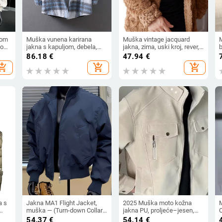
nom
Muška vunena karirana
Muška vintage jacquard
kom,
jakna s kapuljom, debela,
jakna, zima, uski kroj, rever,
b
em i
kopčanje na jednu red
poliester
e
86.18
€
47.94
€
rna
hopping_cart
add_shopping_cart
add_shopping_cart
a s
Jakna MA1 Flight Jacket,
2025 Muška moto kožna
M
muška — (Turn-down Collar,
jakna PU, proljeće–jesen,
O
e
Loose Fit, Bočni džepovi)
retro moda, privlačan izgled
p
54.37
€
54.14
€