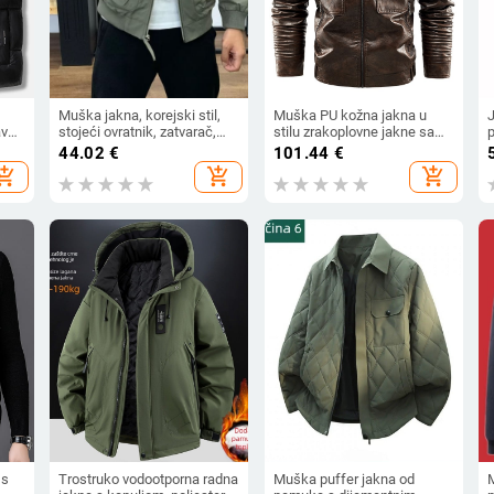
Muška jakna, korejski stil,
Muška PU kožna jakna u
J
avni
stojeći ovratnik, zatvarač,
stilu zrakoplovne jakne sa
,
uski kroj, proljeće–jesen
krznenim ovratnikom,
m
44.02
€
101.44
€
a
dvostruki ovratnik, zip
hopping_cart
add_shopping_cart
add_shopping_cart
džepovi, ravni rub, britanski
stil, veličine L-5XL, Zima
2024
 s
Trostruko vodootporna radna
Muška puffer jakna od