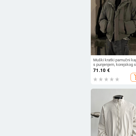
Sniženi proizvodi
Svi proizvodi
Cijena
-
Očistite filtere
Muški kratki pamučni ka
s punjenjem, korejskog st
stojeći ovratnik, zip,
71.10
€
vodootporan, bočne dže
add_s