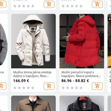
hopping_cart
add_shopping_cart
add_shopping_cart
ana
Muška zimna jakna srednje
Muški pamučni kaput s
duljine s kapuljom, fleec
kapuljom, fleece podstava,
podstava, debela, udoban
zatvarač, vanjski poliester i
v
166.09
€
86.96 - 88.82
€
dan
kroj, zatvarač, više džepova
podstava od pamuka
k
hopping_cart
add_shopping_cart
add_shopping_cart
c