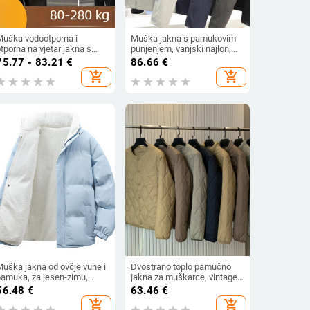
Muška vodootporna i
Muška jakna s pamukovim
tporna na vjetar jakna s
punjenjem, vanjski najlon,
apuljom, slobodan kroj, zip,
kapuljača, stojeći ovratnik,
75.77 - 83.21
€
86.66
€
za jesen
zatvarač
add_shopping_cart
add_shopping_cart
Muška jakna od ovčje vune i
Dvostrano toplo pamučno
pamuka, za jesen-zimu,
jakna za muškarce, vintage
tojeći ovratnik, zip i flis
planinski stil, punjenje
56.48
€
63.46
€
podstava
poliesterom
add_shopping_cart
add_shopping_cart