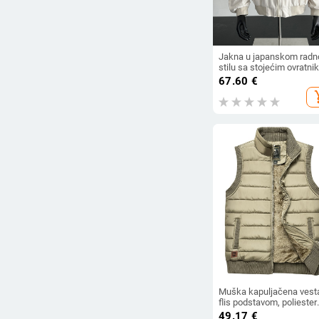
Jakna u japanskom rad
stilu sa stojećim ovratni
zatvaračem, širokim kroj
67.60
€
bočnim džepovima, otpo
add_s
na vjetar
Muška kapuljačena vest
flis podstavom, poliester
materijal, uski kroj, bočn
49.17
€