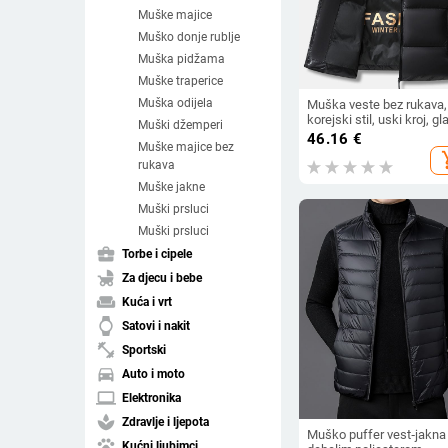
Muške majice
Muško donje rublje
Muška pidžama
Muške traperice
Muška odijela
Muška veste bez rukava,
korejski stil, uski kroj, gl
Muški džemperi
materijal najlon/poliamid
46.16
€
Muške majice bez
punilo poliester, podstav
add_s
poliester
rukava
Muške jakne
Muški prsluci
Muški prsluci
business_center
Torbe i cipele
child_friendly
Za djecu i bebe
weekend
Kuća i vrt
watch
Satovi i nakit
fitness_center
Sportski
directions_car
Auto i moto
laptop
Elektronika
spa
Zdravlje i ljepota
Muško puffer vest‑jakna
pets
Kućni ljubimci