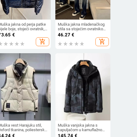
Muška jakna od perja patke
Muška jakna mladenačkog
ijele boje, stojeći ovratnik,
stila sa stojećim ovratnikom,
uropski stil
zatvaračem, udoban kroj
73.65
€
46.27
€
add_shopping_cart
add_shopping_cart
uška vest Harajuku stil,
Muška vanjska jakna s
xford tkanina, poliestersko
kapuljačom u kamuflažnom
unjenje, uski kroj
uzorku – vjetrovita, otporna
44.24
€
145.74
€