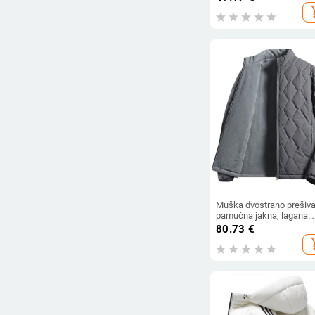
džepove
add_s
Muška dvostrano prešiv
pamučna jakna, lagana
zimska jakna, stojeći
80.73
€
ovratnik, zatvarač, slobo
add_s
kroj