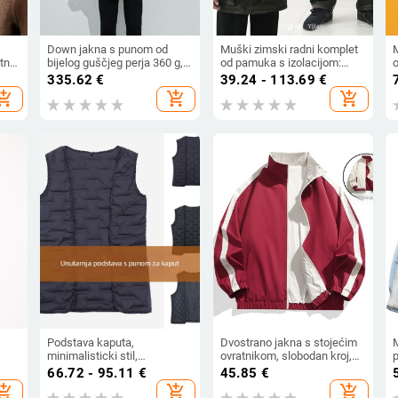
Down jakna s punom od
Muški zimski radni komplet
tnik
bijelog guščjeg perja 360 g,
od pamuka s izolacijom:
o
rave
vanjski materijal 90%
jakna i hlače, kamuflažni
k
335.62
€
39.24 - 113.69
€
pamuk, vodootporna i
uzorak, otporno na habanje i
hopping_cart
add_shopping_cart
add_shopping_cart
otporna na hladnoću (-30°C
hladnoću.
do -15°C), s kapuljom, dugi
kroj
Podstava kaputa,
Dvostrano jakna s stojećim
minimalisticki stil,
ovratnikom, slobodan kroj,
prilagodljiv kroj, kopčanje na
zatvarač, 100% poliester, za
s
66.72 - 95.11
€
45.85
€
jedan red, bez ovratnika,
proljeće i jesen
hopping_cart
add_shopping_cart
add_shopping_cart
pamuk materijal