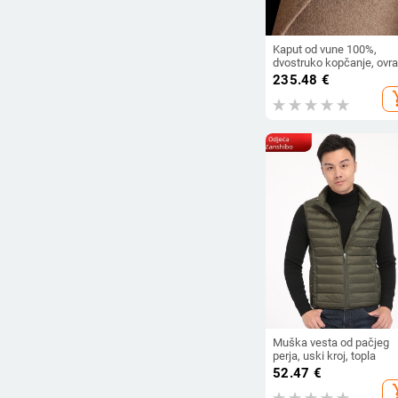
Kaput od vune 100%,
dvostruko kopčanje, ovra
od sakoa, podstava od p
235.48
€
dlake, gradski zimski stil
add_s
Muška vesta od pačjeg
perja, uski kroj, topla
52.47
€
add_s