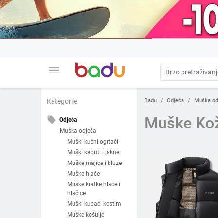
menu
Badu
Odjeća
Muška od
Kategorije
Muške Ko
local_offer
Odjeća
Muška odjeća
Muški kućni ogrtači
Muški kaputi i jakne
Muške majice i bluze
Muške hlače
Muške kratke hlače i
hlačice
Muški kupaći kostim
Muške košulje