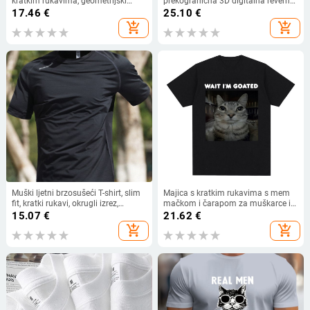
kratkim rukavima, geometrijski
prekogranična 3D digitalna reverna
print, lagana smjesa Milk Silk i
majica kratkih rukava muška
17.46
€
25.10
€
poliestera (91–95%), brzo suši,
ležerna polo majica veleprodaja
add_shopping_cart
add_shopping_cart
prozračna, ispod 180 g, ljeto 2024
Muški ljetni brzosušeći T-shirt, slim
Majica s kratkim rukavima s mem
fit, kratki rukavi, okrugli izrez,
mačkom i čarapom za muškarce i
poliester smjesa
žene
15.07
€
21.62
€
add_shopping_cart
add_shopping_cart