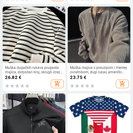
Muška dugačkih rukava prugasta
Muška majica s poluzipom i Henley
majica, slobodan kroj, okrugli izrez,
ovratnikom, dugi rukav, američki
poliesterska smjesa 96%+, teški
stil, baza sloja za proljeće i jesen
26.82
€
23.75
€
osnovni sloj, proljeće–jesen,
add_shopping_cart
add_shopping_cart
hongkonški stil