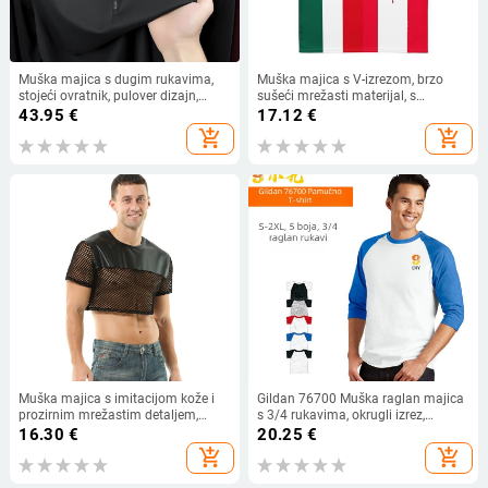
Muška majica s dugim rukavima,
Muška majica s V-izrezom, brzo
stojeći ovratnik, pulover dizajn,
sušeći mrežasti materijal, s
prozračna, s izvezenim epauletima
zastavama SAD-a, Kanade i
43.95
€
17.12
€
Meksika, kratke rukave, ljetna
add_shopping_cart
add_shopping_cart
sportska odjeća
Muška majica s imitacijom kože i
Gildan 76700 Muška raglan majica
prozirnim mrežastim detaljem,
s 3/4 rukavima, okrugli izrez,
okrugli izrez, kratki rukavi, uski kroj,
pamuk, 180 g/m², jednobojna
16.30
€
20.25
€
poliester, prozračna
add_shopping_cart
add_shopping_cart