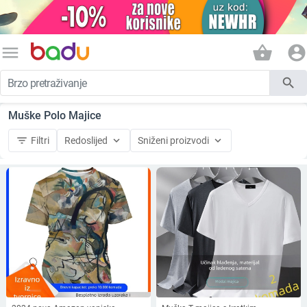
menu
shopping_basket
account_circle
search
Muške Polo Majice
filter_list
keyboard_arrow_down
keyboard_arrow_down
Filtri
Redoslijed
Sniženi proizvodi