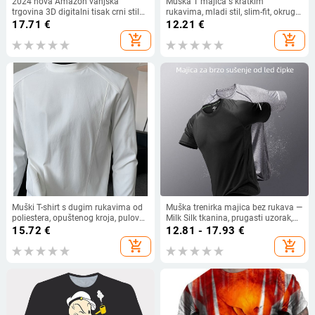
2024 nova Amazon vanjska
Muška T majica s kratkim
trgovina 3D digitalni tisak crni stil
rukavima, mladi stil, slim-fit, okrugli
element majica europske i američke
izrez, brzo sušenje poliestera, ljeto
17.71
€
12.21
€
modne muške
add_shopping_cart
add_shopping_cart
Muški T-shirt s dugim rukavima od
Muška trenirka majica bez rukava —
poliestera, opuštenog kroja, pulover
Milk Silk tkanina, prugasti uzorak,
dizajn, Hong Kong stil
labav kroj, prozračna, ljeto
15.72
€
12.81 - 17.93
€
add_shopping_cart
add_shopping_cart