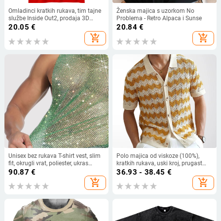
Omladinci kratkih rukava, tim tajne
Ženska majica s uzorkom No
službe Inside Out2, prodaja 3D
Problema - Retro Alpaca i Sunse
digitalni tisak, vanjsko slobodno
20.05
€
20.84
€
vrijeme, prozračno
add_shopping_cart
add_shopping_cart
Unisex bez rukava T-shirt vest, slim
Polo majica od viskoze (100%),
fit, okrugli vrat, poliester, ukras
kratkih rukava, uski kroj, prugast
kristalima
uzorak
90.87
€
36.93 - 38.45
€
add_shopping_cart
add_shopping_cart