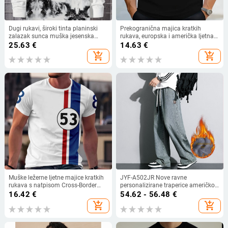
Dugi rukavi, široki tinta planinski
Prekogranična majica kratkih
zalazak sunca muška jesenska
rukava, europska i američka ljetna
odjeća, modna nacionalna plima
nova muška modna ležerna majica
25.63
€
14.63
€
jakna, trend ležerna muška - H291
kratkih rukava s okruglim izrezom i
add_shopping_cart
add_shopping_cart
printom za svakodnevnu upotrebu
Muške ležerne ljetne majice kratkih
JYF-A502JR Nove ravne
rukava s natpisom Cross-Border
personalizirane traperice američkog
Aliexpress Amazon Cross-Border
stila, retro, za mršavljenje, plus
16.42
€
54.62 - 56.48
€
veličine, s flis podstavom,
add_shopping_cart
add_shopping_cart
zadebljane