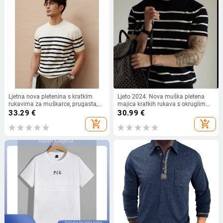
Ljetna nova pletenina s kratkim
Ljeto 2024. Nova muška pletena
rukavima za muškarce, prugasta,
majica kratkih rukava s okruglim
pristupačna luksuzna poslovna
izrezom, prugasta, ležerna,
33.29
€
30.99
€
ležerna, prozračna majica od ledene
moderna, široka, za sve namjene
add_shopping_cart
add_shopping_cart
svile, izvoz preko granice,
veleprodaja