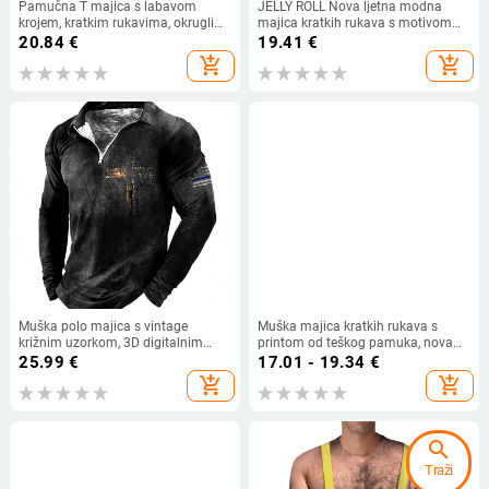
Pamučna T majica s labavom
JELLY ROLL Nova ljetna modna
krojem, kratkim rukavima, okruglim
majica kratkih rukava s motivom
izrezom i printom.
lubanje, muška ležerna majica
20.84
€
19.41
€
kratkih rukava 01293
add_shopping_cart
add_shopping_cart
Muška polo majica s vintage
Muška majica kratkih rukava s
križnim uzorkom, 3D digitalnim
printom od teškog pamuka, nova
tiskom, široka, prozračna, s
ljetna moderna ležerna majica s
25.99
€
17.01 - 19.34
€
patentnim zatvaračem, za sve
okruglim izrezom za 2025. godinu
add_shopping_cart
add_shopping_cart
stilove
search
Traži