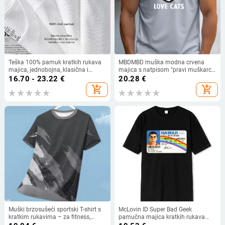
Teška 100% pamuk kratkih rukava
MBDMBD muška modna crvena
majica, jednobojna, klasična i
majica s natpisom "pravi muškarci
svestrana, okrugli izrez, opuštena
vole mačke" i modnim naočalama s
16.70 - 23.22
€
20.28
€
silueta, muška velika veličina, ljeto
likom mačke
add_shopping_cart
add_shopping_cart
Muški brzosušeći sportski T-shirt s
McLovin ID Super Bad Geek
kratkim rukavima – za fitness,
pamučna majica kratkih rukava
trčanje i badminton, prozračna
unisex tinejdžeri cool mekana