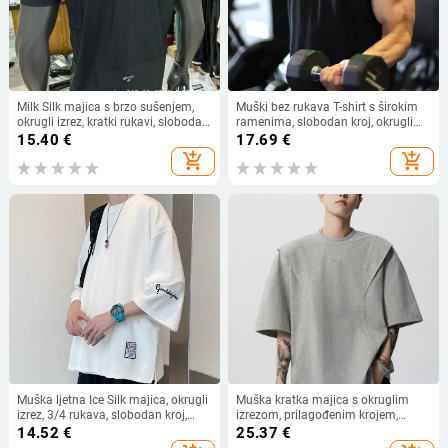
Milk Silk majica s brzo sušenjem,
Muški bez rukava T-shirt s širokim
okrugli izrez, kratki rukavi, slobodan
ramenima, slobodan kroj, okrugli
kroj
izrez, jednobojna boja, odvlažuje
15.40
€
17.69
€
vlagu
add_shopping_cart
add_shopping_cart
Muška ljetna Ice Silk majica, okrugli
Muška kratka majica s okruglim
izrez, 3/4 rukava, slobodan kroj,
izrezom, prilagođenim krojem,
antibakterijska poliesterska smjesa
pamuk‑poliesterska mješavina
14.52
€
25.37
€
(81–90% pamuk), ljeto