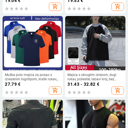
19.04
€
19.53
€
ljetna odjeća za van
odjeća 01232
add_shopping_cart
add_shopping_cart
Muška polo majica za posao s
Majica s okruglim izrezom, dugi
izvezenim logotipom, kratki rukav,
rukav, poliester, labavi kroj, bez
polo ovratnik, brzo sušenje, ispis
glačanja
27.79
€
31.43 - 32.82
€
logotipa po narudžbi
add_shopping_cart
add_shopping_cart