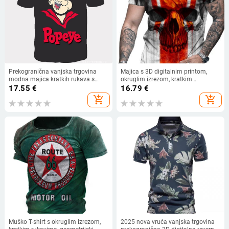
Prekogranična vanjska trgovina
Majica s 3D digitalnim printom,
modna majica kratkih rukava s
okruglim izrezom, kratkim
okruglim izrezom, muška moda,
rukavima, prozračnim mrežastim
17.55
€
16.79
€
digitalni tisak Popeye, dostava u
materijalom, slobodan kroj
add_shopping_cart
add_shopping_cart
jednom komadu
Muško T-shirt s okruglim izrezom,
2025 nova vruća vanjska trgovina