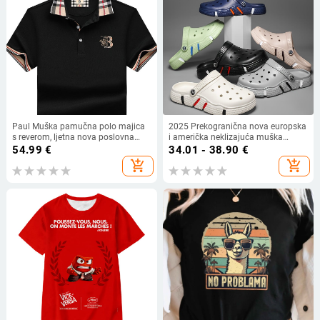
Paul Muška pamučna polo majica
2025 Prekogranična nova europska
s reverom, ljetna nova poslovna
i američka neklizajuća muška
ležerna široka majica kratkih
odjeća velike veličine, jednobojna,
54.99
€
34.01 - 38.90
€
rukava, muška moderna
šuplja, prekogranična dropshipping
add_shopping_cart
add_shopping_cart