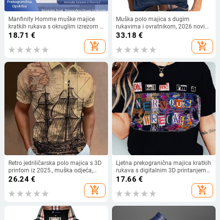
Manfinity Homme muške majice
Muška polo majica s dugim
kratkih rukava s okruglim izrezom i
rukavima i ovratnikom, 2026 novi
grafikom
stil
18.71
€
33.18
€
add_shopping_cart
add_shopping_cart
Retro jedriličarska polo majica s 3D
Ljetna prekogranična majica kratkih
printom iz 2025., muška odjeća,
rukava s digitalnim 3D printanjem
mornarička, ležerna, za Y2K publiku
za žene, europska i američka hip
26.24
€
17.66
€
hop serija, sportska majica kratkih
add_shopping_cart
add_shopping_cart
rukava