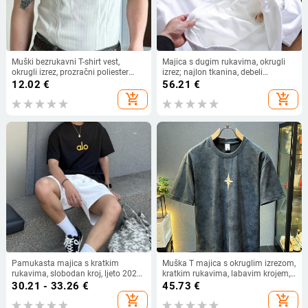
Muški bezrukavni T-shirt vest,
Majica s dugim rukavima, okrugli
okrugli izrez, prozračni poliester
izrez; najlon tkanina, debeli
materijal, ljeto, slim kroj
materijal, prilagodljiv kroj,
12.02
€
56.21
€
vodootporna, zima (najlon tkanina,
add_shopping_cart
add_shopping_cart
debeli materijal, prilagodljiv kroj,
vodootporna)
Pamukasta majica s kratkim
Muška T majica s okruglim izrezom,
rukavima, slobodan kroj, ljeto 2025,
kratkim rukavima, labavim krojem,
tisk slovima
vezeni dizajn
30.21 - 33.26
€
45.73
€
add_shopping_cart
add_shopping_cart