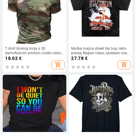
T shirt širokog kroja s 3D
Muška majica street hip hop, retro
kamuflažnim printom, kratki rukavi,
pranje, Raglan rukav, zaobljeni izrez,
okrugli izrez, poliester materijal,
otisnuta figura, 96% pamuk
18.02
€
27.78
€
digitalni tisak
add_shopping_cart
add_shopping_cart