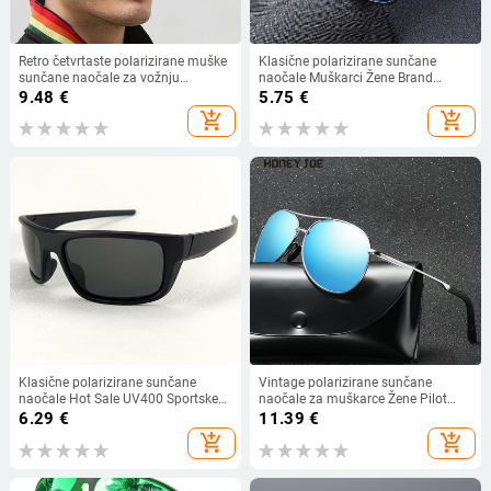
Retro četvrtaste polarizirane muške
Klasične polarizirane sunčane
sunčane naočale za vožnju
naočale Muškarci Žene Brand
Visokokvalitetne UV400 velike
Design Vozačke sunčane naočale
9.48
€
5.75
€
sunčane naočale, modne muške
četvrtastog okvira Muške naočale
add_shopping_cart
add_shopping_cart
sunčane naočale širokih nogavica
UV400 Gafas De Sol
Klasične polarizirane sunčane
Vintage polarizirane sunčane
naočale Hot Sale UV400 Sportske
naočale za muškarce Žene Pilot
sunčane naočale za vožnju
Zrakoplovstvo Vožnja Ribolov
6.29
€
11.39
€
Veleprodaja Retro Classic 9367
Vanjske sunčane naočale Metalni
add_shopping_cart
add_shopping_cart
okvir Zrcalna leća UV400