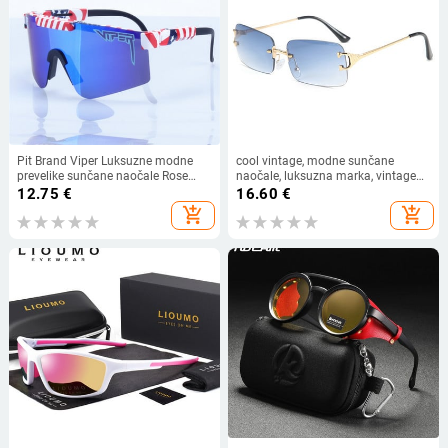
Pit Brand Viper Luksuzne modne
cool vintage, modne sunčane
prevelike sunčane naočale Rose
naočale, luksuzna marka, vintage
Dvostruka široka polarizirana
mali kvadrat mali mjesečev kotač
12.75
€
16.60
€
zrcalna leća tr90 okvir uv400 Muški
luksuzna marka, muške pravokutne
add_shopping_cart
add_shopping_cart
Gafas Oculos
s bez okvira