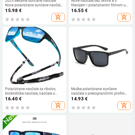
2025 Metalne sunčane naočale
Nove naočale bez okvira B s
Nove polarizirane sunčane naočale
titanijem i polariziranim filmom u
Muške sunčane naočale za vožnju
boji, kvadratnog okvira, sklopive
15.98
€
16.55
€
Ogledala Naočale
noge, muške i ženske zrcalne
add_shopping_cart
add_shopping_cart
sunčane naočale za vožnju
Polarizirane naočale za ribolov,
Muške polarizirane sunčane
biciklističke naočale, naočale s
naočale s prekograničnim profilom,
veznom karikom
kvadratne sunčane naočale za
16.40
€
14.93
€
vožnju, sunčane naočale za vanjsku
add_shopping_cart
add_shopping_cart
upotrebu, sportske sunčane
naočale sa štitnikom od sunca