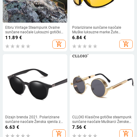
Elbru Vintage Steampunk Ovalne
Polarizirane sunčane naočale
sunčane naočale Luksuzni gotički
Muške luksuzne marke Žute
metalni okvir Gravirani suncobrani
naočale za noćno gledanje
11.89
€
6.84
€
Street Snap UV400 Sunčane
Ribolovne sportske naočale Vintage
add_shopping_cart
add_shopping_cart
naočale Muške Ženske
četvrtaste naočale za vožnju Oclous
Dizajn brenda 2021. Polarizirane
CLLOIO Klasične gotičke steampunk
sunčane naočale Ženska sjenila za
sunčane naočale Muškarci Ženske
vozača Muške vintage sunčane
modne okrugle naočale Vintage
6.63
€
7.56
€
naočale Ženske okrugle zrcale Ljeto
sunčane naočale Visokokvalitetni
add_shopping_cart
add_shopping_cart
UV400
metalni okvir UV400