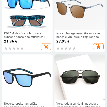
KDEAM klasične polarizirane
Nove ultralagane muške sunčane
sunčane naočale za muškarce i
naočale, vrhunske, dizajnirane za
žene, ultralagane naočale za
vožnju, noćni vid, polarizirane, UV
21.96
€
27.95
€
vožnju, sunčane naočale s
zaštita
add_shopping_cart
add_shopping_cart
obojenim premazom u europskom i
američkom stilu KD332
Nove europske i američke
Veleprodaja sunčanih naočala s