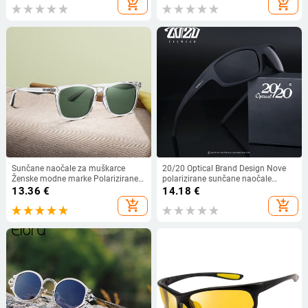
add_shopping_cart
add_shopping_cart
muškarce i žene
Sunčane naočale za muškarce
20/20 Optical Brand Design Nove
Ženske modne marke Polarizirane
polarizirane sunčane naočale
UV400 leće 2023 Luksuzne
Muške modne muške naočale
13.36
€
14.18
€
sunčane naočale Vintage naočale
Sunčane naočale Putovanje Ribolov
add_shopping_cart
add_shopping_cart
za vožnju na otvorenom Besplatna
Oculos PL66 s kutijom
dostava