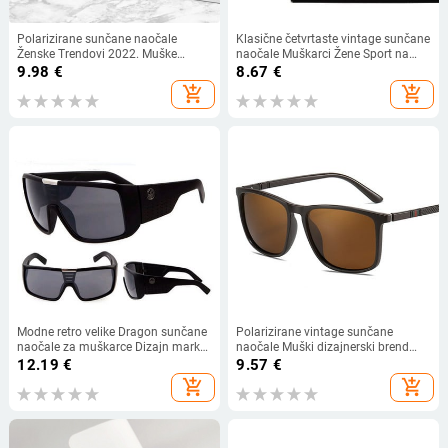
Polarizirane sunčane naočale
Klasične četvrtaste vintage sunčane
Ženske Trendovi 2022. Muške
naočale Muškarci Žene Sport na
sjenila za vožnju Muške sunčane
otvorenom Plaža Surfanje Šarene
9.98
€
8.67
€
naočale za retro Jeftine luksuzne
nijanse Sunčane naočale UV400
add_shopping_cart
add_shopping_cart
marke Dizajner Gafas De sol
Zaštitne naočale Veleprodaja
Modne retro velike Dragon sunčane
Polarizirane vintage sunčane
naočale za muškarce Dizajn marke
naočale Muški dizajnerski brend
Muški sportovi na otvorenom Ljetna
Klasične četvrtaste sunčane
12.19
€
9.57
€
putovanja Velike sunčane naočale
naočale Muške modne sjenila
add_shopping_cart
add_shopping_cart
Sjenila naočala
Mirror Gafas De Sol Hombre