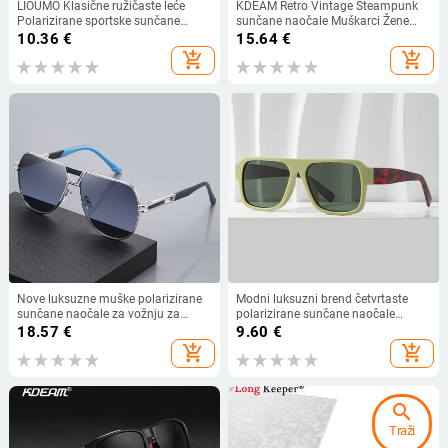
LIOUMO Klasične ružičaste leće
KDEAM Retro Vintage Steampunk
Polarizirane sportske sunčane
sunčane naočale Muškarci Žene
naočale Žene Muškarci
Sportovi na otvorenom Punk Gafas
10.36
€
15.64
€
Kameleonske naočale za vožnju
de sol Reggae naočale Kožne Twin
add_shopping_cart
add_shopping_cart
UV400 Zaštita sonnenbrille herren
Bridge UV400
Nove luksuzne muške polarizirane
Modni luksuzni brend četvrtaste
sunčane naočale za vožnju za
polarizirane sunčane naočale
2023. za muškarce, žene, brend
Ženske 2023. Retro Popularne
18.57
€
9.60
€
dizajnerske muške vintage crne
sunčane naočale s ravnim krovom
add_shopping_cart
add_shopping_cart
pilotske sunčane naočale
velikog okvira Muške naočale za
vožnju
search
Traži