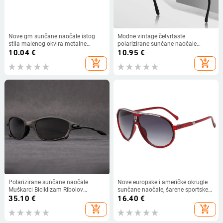
Nove gm sunčane naočale istog
Modne vintage četvrtaste
stila malenog okvira metalne
polarizirane sunčane naočale
kvadratne sunčane naočale modni
Muškarci Žene Luksuzni brend
10.04
€
10.95
€
trend osobnost kopča za muškarce
Dizajner Muške sunčane naočale
add_shopping_cart
add_shopping_cart
i žene
Vožnja Ribolov UV400 Naočale
Muške
Polarizirane sunčane naočale
Nove europske i američke okrugle
Muškarci Biciklizam Ribolov
sunčane naočale, šarene sportske
Vozačke naočale Sport na
sunčane naočale za vanjsku
35.10
€
16.40
€
otvorenom UV400 Sunčane
upotrebu, retro naočale C138
add_shopping_cart
add_shopping_cart
naočale Naočale Muške Ženske
unisex
naočale