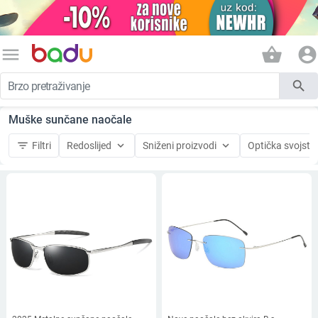
menu
shopping_basket
account_circle
search
Muške sunčane naočale
filter_list
keyboard_arrow_down
keyboard_arrow_down
Filtri
Redoslijed
Sniženi proizvodi
Optička svojstv