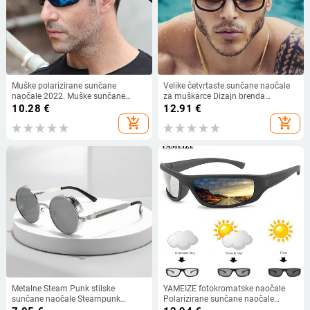
Muške polarizirane sunčane
Velike četvrtaste sunčane naočale
naočale 2022. Muške sunčane
za muškarce Dizajn brenda
naočale Muške sunčane naočale za
Luksuzni visokokvalitetni vintage
10.28
€
12.91
€
noćno gledanje Ženske klasične
zlatni okviri Muške sunčane
add_shopping_cart
add_shopping_cart
marke Hot Sale Unisex naočale
naočale za vožnju Prevelike
sunčane naočale OM42
Metalne Steam Punk stilske
YAMEIZE fotokromatske naočale
sunčane naočale Steampunk
Polarizirane sunčane naočale
modne muške retro okrugle
Muške diskolorirane četvrtaste