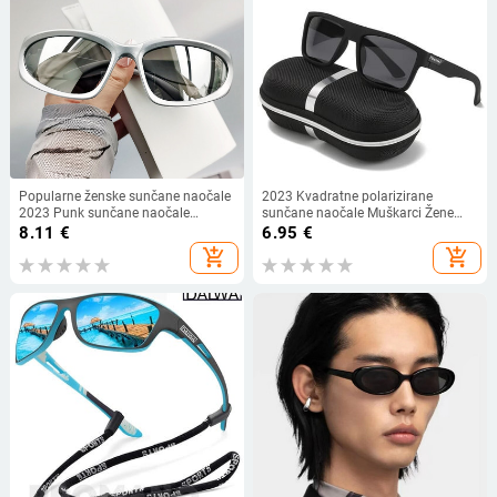
Popularne ženske sunčane naočale
2023 Kvadratne polarizirane
2023 Punk sunčane naočale
sunčane naočale Muškarci Žene
Unikatne sportske sunčane naočale
Klasični sportovi Ribolov na
8.11
€
6.95
€
muške UV400 sjenila za naočale
otvorenom Putovanja Šarene
add_shopping_cart
add_shopping_cart
Ogledalo Šarene Y2k naočale
sunčane naočale UV400 Zaštitne
naočale