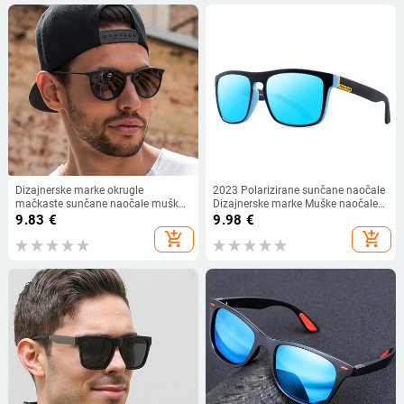
Dizajnerske marke okrugle
2023 Polarizirane sunčane naočale
mačkaste sunčane naočale muške
Dizajnerske marke Muške naočale
retro sjenila muške sunčane
za vožnju Muške sunčane naočale
9.83
€
9.98
€
naočale ogledalo prozirne vintage
za muškarce Retro Jeftini Luksuzni
add_shopping_cart
add_shopping_cart
modne za vožnju Oculos De Sol
Ženske UV400 Gafas