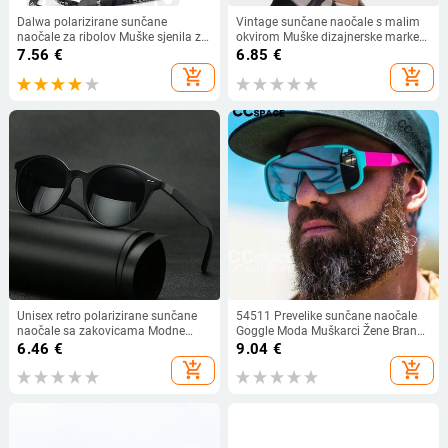
Dalwa polarizirane sunčane
Vintage sunčane naočale s malim
naočale za ribolov Muške sjenila za
okvirom Muške dizajnerske marke
vožnju Muške sunčane naočale
Sunčane naočale Muške modne
7.56
€
6.85
€
Klasične UV400 naočale za
sjenila Ovalno ogledalo Crna Retro
add_shopping_cart
add_shopping_cart
planinarenje
Oculos De Sol
Unisex retro polarizirane sunčane
54511 Prevelike sunčane naočale
naočale sa zakovicama Modne
Goggle Moda Muškarci Žene Brand
sunčane naočale ovalnog okvira za
Dizajnerske sjenila UV400 Vintage
6.46
€
9.04
€
muškarce Žene Naočale za sjenilo
naočale
add_shopping_cart
add_shopping_cart
Gafas De Sol UV400