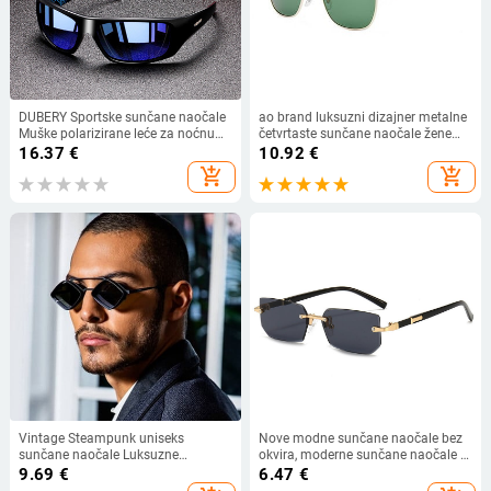
DUBERY Sportske sunčane naočale
ao brand luksuzni dizajner metalne
Muške polarizirane leće za noćnu
četvrtaste sunčane naočale žene
vožnju Sunčane naočale Putne
muškarci 2023 moda poslovne
16.37
€
10.92
€
naočale Sjenila Muške Gafas de sol
vozačke nijanse retro pilot oculos
add_shopping_cart
add_shopping_cart
G22
de sol uv400
Vintage Steampunk uniseks
Nove modne sunčane naočale bez
sunčane naočale Luksuzne
okvira, moderne sunčane naočale u
dizajnerske punk naočale Romb
Europi i Americi
9.69
€
6.47
€
sjenila okvira od legure za