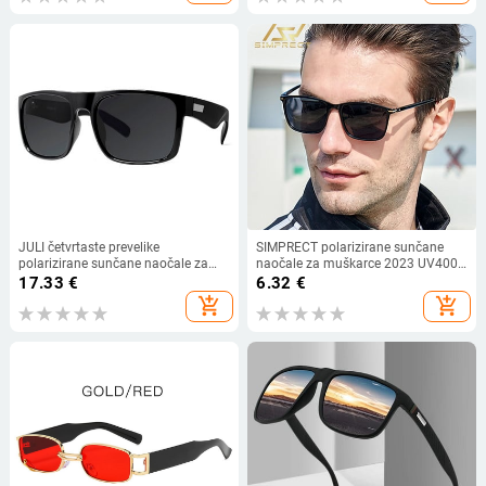
JULI četvrtaste prevelike
SIMPRECT polarizirane sunčane
polarizirane sunčane naočale za
naočale za muškarce 2023 UV400
velike muške glave Retro vintage
visokokvalitetne luksuzne marke
17.33
€
6.32
€
sunčane naočale za ribolov s UV
modne vintage retro kvadratne
add_shopping_cart
add_shopping_cart
zaštitom 8130
pravokutne sunčane naočale