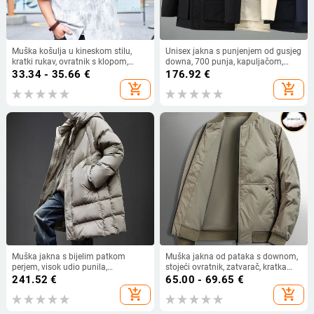
Muška košulja u kineskom stilu,
Unisex jakna s punjenjem od gusjeg
kratki rukav, ovratnik s klopom,
downa, 700 punja, kapuljačom,
poliester, 95% poliester, pogodna za
debela izolacija, zaštita od -30°C do
33.34 - 35.66
€
176.92
€
sve sezone
-15°C, udio downa 85–90%
add_shopping_cart
add_shopping_cart
Muška jakna s bijelim patkom
Muška jakna od pataka s downom,
perjem, visok udio punila,
stojeći ovratnik, zatvarač, kratka
pahuljasta, srednje duga, slobodan
dužina, pogodna za temperature od
241.52
€
65.00 - 69.65
€
kroj, kapuljača, zip, zimska
-20°C do -5°C.
add_shopping_cart
add_shopping_cart