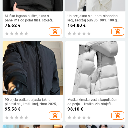
Muška lagana puffer jakna s
Unisex jakna s puhom, slobodan
panelima od polar flisa, stojeći
kroj, sadržaj puh 86–90%, 100 g
ovratnik, slobodan kroj, jednobojna,
punila, otporno protiv vjetra i
76.62
€
164.80
€
jesen-zima
hladnoće, srednja duljina 65–80
add_shopping_cart
add_shopping_cart
cm, prednji zatvarač, ovratnik u stilu
revera, bez kapulje
90 bijela patka perjasta jakna,
Muška zimska vest s kapuljačom
pilotski stil, kratki kroj, zima 2025,
od perja – kratka, zip, stojeći
muški
ovratnik, debela tkanina, punjenje:
95.58
€
98.10
€
pačje perje, gustoća punjenja 600
add_shopping_cart
add_shopping_cart