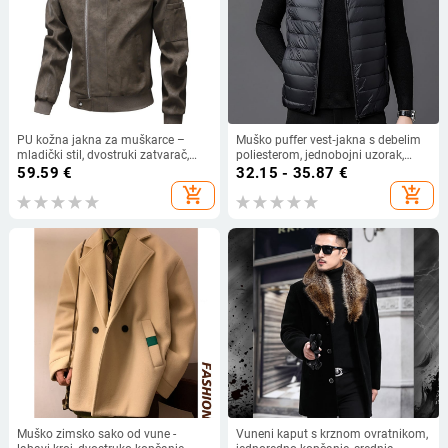
PU kožna jakna za muškarce –
Muško puffer vest‑jakna s debelim
mladički stil, dvostruki zatvarač,
poliesterom, jednobojni uzorak,
stojeći ovratnik, srednja duljina,
strukirani dizajn, proljeće 2024
59.59
€
32.15 - 35.87
€
poliester podstava
add_shopping_cart
add_shopping_cart
Muško zimsko sako od vune -
Vuneni kaput s krznom ovratnikom,