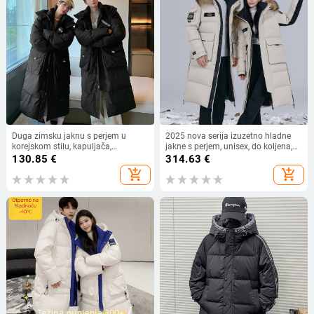
Duga zimsku jaknu s perjem u
2025 nova serija izuzetno hladne
korejskom stilu, kapuljača,
jakne s perjem, unisex, do koljena,
slobodan kroj, stojeći ovratnik,
duga, s ovratnikom od krzna
130.85
€
314.63
€
punilo od bijelog patka 250,
rakuna
add_shopping_cart
add_shopping_cart
nadutost 600