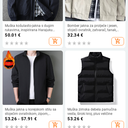
Muška košulasto-jakna s dugim
Bomber jakna za proljeće i jesen,
rukavima, inspirirana Harajuku
stojeći ovratnik, zatvarač, tanak,
stilom, jesen-zima, stojeći ovratnik,
100% poliester, džepovi s patch
50.01
€
32.34
€
uski kroj, dvostruki sloj radne odjeće
dizajnom
add_shopping_cart
add_shopping_cart
Muška jakna u korejskom stilu sa
Muška zimska debela pamučna
stojećim ovratnikom, zipom,
vesta, široki kroj, plus veličine
opuštenog kroja
53.26 - 57.91
€
53.26
€
add_shopping_cart
add_shopping_cart