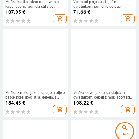
Muška kratka jakna od downa s
Vesta od perja sa stojećim
kapuljačom, radnički stil s četiri
ovratnikom, punjenje od pačjih
trake, prilagođeni kroj (Punjenje:
perja, 600 nadahnutosti, otporna na
107.95
€
71.66
€
gusje perje; Gustina punjenja: 550;
vjetar, debela konstrukcija
add_shopping_cart
add_shopping_cart
Zaštita od hladnoće: -5°C do 0°C;
Kapuljača: Da; Kroj: prilagođen)
Muška zimska jakna s perjem bijele
Muška down jakna sa stojećim
patke, korejskog stila, debela, s
ovratnikom, debeli zimski sportski
kapuljačom
kaput za svakodnevno nošenje
184.43
€
108.22
€
add_shopping_cart
add_shopping_cart
search
Traži