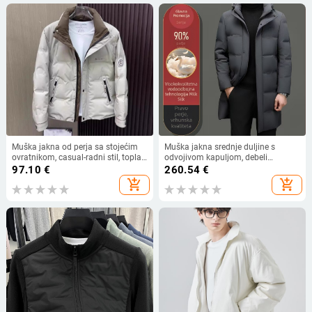
Muška jakna od perja sa stojećim
Muška jakna srednje duljine s
ovratnikom, casual-radni stil, topla
odvojivom kapuljom, debeli
za zimu 2025
izolacijski sloj, punilo od bijelog
97.10
€
260.54
€
patka
add_shopping_cart
add_shopping_cart