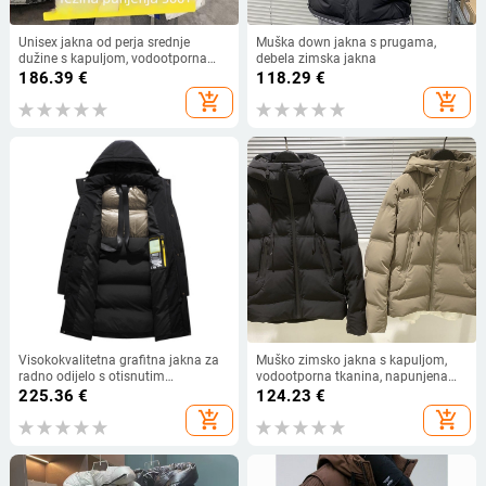
Unisex jakna od perja srednje
Muška down jakna s prugama,
dužine s kapuljom, vodootporna
debela zimska jakna
zima toplina za Harbin putovanje
186.39
€
118.29
€
add_shopping_cart
add_shopping_cart
Visokokvalitetna grafitna jakna za
Muško zimsko jakna s kapuljom,
radno odijelo s otisnutim
vodootporna tkanina, napunjena
logotipom, topla zimska verzija,
bijelim pačjim perjem, sadržaj
225.36
€
124.23
€
bijelo patka perje, srednja duljina
kašmira 86–90%, duljina 50–65
add_shopping_cart
add_shopping_cart
cm, zaštita od hladnoće -20°C do
-5°C