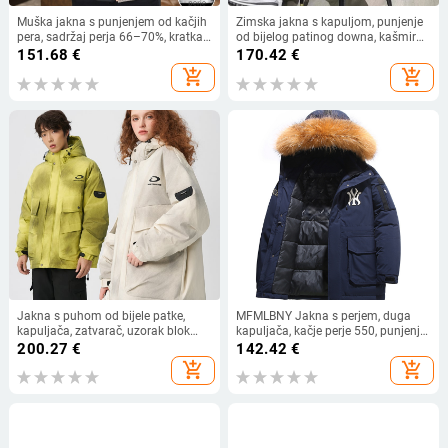
Muška jakna s punjenjem od kačjih
Zimska jakna s kapuljom, punjenje
pera, sadržaj perja 66–70%, kratka
od bijelog patinog downa, kašmir
duljina, debeli kroj
30–35%, vodootporna
151.68
€
170.42
€
add_shopping_cart
add_shopping_cart
Jakna s puhom od bijele patke,
MFMLBNY Jakna s perjem, duga
kapuljača, zatvarač, uzorak blok
kapuljača, kačje perje 550, punjenje
dizajna, udoban kroj
300 g+ , zimska 2024, muška
200.27
€
142.42
€
add_shopping_cart
add_shopping_cart