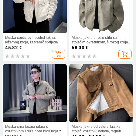
Muška corduroy hooded jakna,
Muška jakna u retro stilu sa
ležernog kroja, zatvarač sprijeda
stojećim ovratnikom, širokog kroja,
pogodna za proljeće i jesen
45.82
€
58.30
€
add_shopping_cart
add_shopping_cart
Muška crna kožna jakna s
Muška jakna od velura, kratka,
ovratnikom i dizajnom blok boja za
stojeći ovratnik, debela, raglan
proljeće i jesen
rukavi