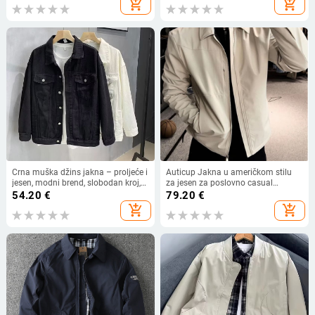
add_shopping_cart
add_shopping_cart
Crna muška džins jakna – proljeće i
Auticup Jakna u američkom stilu
jesen, modni brend, slobodan kroj,
za jesen za poslovno casual
svestrana radna jakna
nošenje, ravna ramena i
54.20
€
79.20
€
trodimenzijsko krojenje
add_shopping_cart
add_shopping_cart