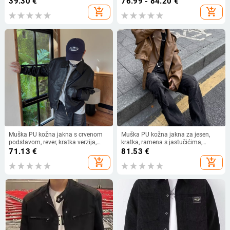
39.30
€
76.99 - 84.20
€
add_shopping_cart
add_shopping_cart
Muška PU kožna jakna s crvenom
Muška PU kožna jakna za jesen,
podstavom, rever, kratka verzija,
kratka, ramena s jastučićima,
motociklistički stil, američki kroj
bikerski stil, zatvarač
71.13
€
81.53
€
add_shopping_cart
add_shopping_cart