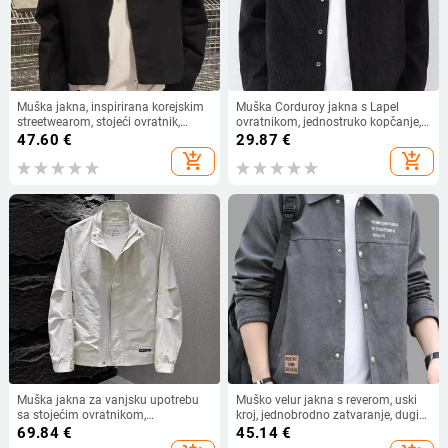
Muška jakna, inspirirana korejskim
Muška Corduroy jakna s Lapel
streetwearom, stojeći ovratnik,
ovratnikom, jednostruko kopčanje,
zatvarač sprijeda, kratka duljina,
uži kroj, dugi rukavi, ravni rub,
47.60
€
29.87
€
pamuk–poliester smjesa s
proljeće–jesen
add_shopping_cart
add_shopping_cart
poliesterom podstavom, umetnute
džepove
Muška jakna za vanjsku upotrebu
Muško velur jakna s reverom, uski
sa stojećim ovratnikom,
kroj, jednobrodno zatvaranje, dugi
jednobojna, premium kvaliteta,
rukavi, bočne džepove, casual
69.84
€
45.14
€
proljeće i jesen
vanjska odjeća