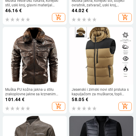
Muška veste bez rukava, korejski
Muška jakna, korejski stil, stojeći
stil, uski kroj, glavni materijal
ovratnik, zatvarač, uski kroj,
najlon/poliamid, punilo poliester,
proljeće–jesen
46.16
€
44.02
€
podstava poliester
add_shopping_cart
add_shopping_cart
Muška PU kožna jakna u stilu
Jesenski i zimski novi stil prsluka s
zrakoplovne jakne sa krznenim
kapuljačom za muškarce, topli
ovratnikom, dvostruki ovratnik, zip
prsluk kontrastne boje, modni bez
101.44
€
58.05
€
džepovi, ravni rub, britanski stil,
rukava s pamučnom podstavom
add_shopping_cart
add_shopping_cart
veličine L-5XL, Zima 2024