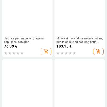
Jakna s pačjim perjem, lagana,
Muška zimska jakna srednje dužine,
kapuljača, zatvarač
punilo od bijelog patjinog perja,
topla i debela, s kapuljom i
76.39
€
183.95
€
zatvaranjem, dizajn s blok bojama.
add_shopping_cart
add_shopping_cart