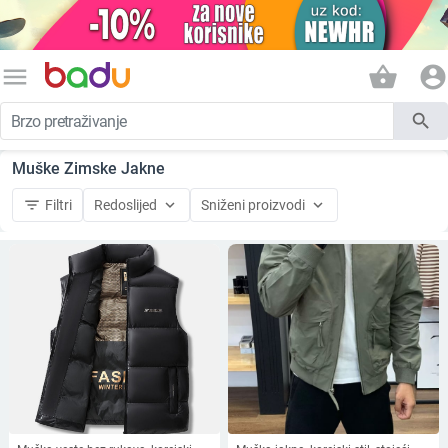
menu
shopping_basket
account_circle
search
Muške Zimske Jakne
filter_list
keyboard_arrow_down
keyboard_arrow_down
Filtri
Redoslijed
Sniženi proizvodi