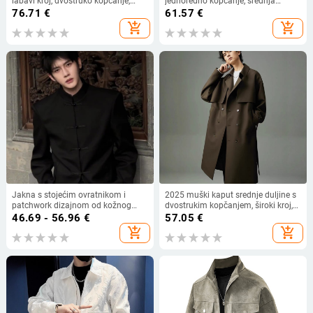
labavi kroj, dvostruko kopčanje,
jednoredno kopčanje, srednja
debeli materijal, podstava od
duljina, debeli materijal
76.71
€
61.57
€
poliestera
add_shopping_cart
add_shopping_cart
Jakna s stojećim ovratnikom i
2025 muški kaput srednje duljine s
patchwork dizajnom od kožnog
dvostrukim kopčanjem, široki kroj,
konca, japanski stil, uski kroj,
do koljena, zimski, poliester smjesa
46.69 - 56.96
€
57.05
€
zatvaranje na jedan red gumba,
add_shopping_cart
add_shopping_cart
poliester materijal s podstavom